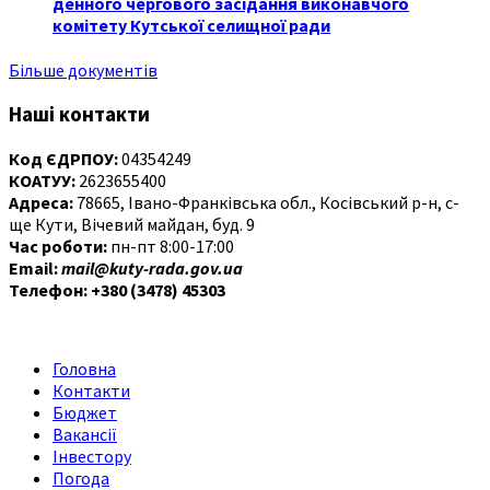
денного чергового засідання виконавчого
комітету Кутської селищної ради
Більше документів
Наші контакти
Код ЄДРПОУ:
04354249
КОАТУУ:
2623655400
Адреса:
78665, Івано-Франківська обл., Косівський р-н, с-
ще Кути, Вічевий майдан, буд. 9
Час роботи:
пн-пт 8:00-17:00
Email:
mail@kuty-rada.gov.ua
Телефон: +380 (3478) 45303
Головна
Контакти
Бюджет
Вакансії
Інвестору
Погода