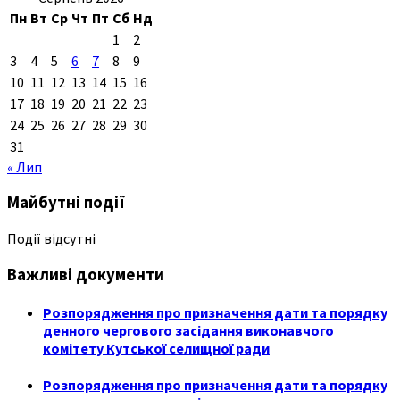
Пн
Вт
Ср
Чт
Пт
Сб
Нд
1
2
3
4
5
6
7
8
9
10
11
12
13
14
15
16
17
18
19
20
21
22
23
24
25
26
27
28
29
30
31
« Лип
Майбутні події
Події відсутні
Важливі документи
Розпорядження про призначення дати та порядку
денного чергового засідання виконавчого
комітету Кутської селищної ради
Розпорядження про призначення дати та порядку