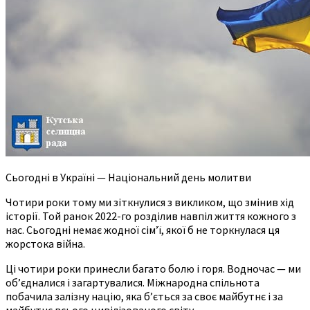
Сьогодні в Україні — Національний день молитви
Чотири роки тому ми зіткнулися з викликом, що змінив хід
історії. Той ранок 2022-го розділив навпіл життя кожного з
нас. Сьогодні немає жодної сім’ї, якої б не торкнулася ця
жорстока війна.
Ці чотири роки принесли багато болю і горя. Водночас — ми
об’єдналися і загартувалися. Міжнародна спільнота
побачила залізну націю, яка б’ється за своє майбутнє і за
майбутнє всього цивілізованого світу.