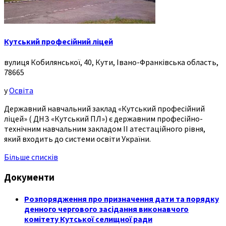
Кутський професійний ліцей
вулиця Кобилянської, 40, Кути, Івано-Франківська область,
78665
у
Освіта
Державний навчальний заклад «Кутський професійний
ліцей» ( ДНЗ «Кутський ПЛ») є державним професійно-
технічним навчальним закладом ІІ атестаційного рівня,
який входить до системи освіти України.
Більше списків
Документи
Розпорядження про призначення дати та порядку
денного чергового засідання виконавчого
комітету Кутської селищної ради