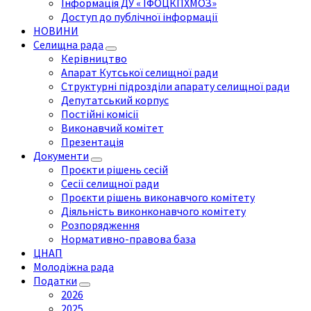
Інформація ДУ « ІФОЦКПХМОЗ»
Доступ до публічної інформації
НОВИНИ
Селищна рада
Керівництво
Апарат Кутської селищної ради
Структурні підрозділи апарату селищної ради
Депутатський корпус
Постійні комісії
Виконавчий комітет
Презентація
Документи
Проєкти рішень сесій
Сесії селищної ради
Проєкти рішень виконавчого комітету
Діяльність виконконавчого комітету
Розпорядження
Нормативно-правова база
ЦНАП
Молодіжна рада
Податки
2026
2025