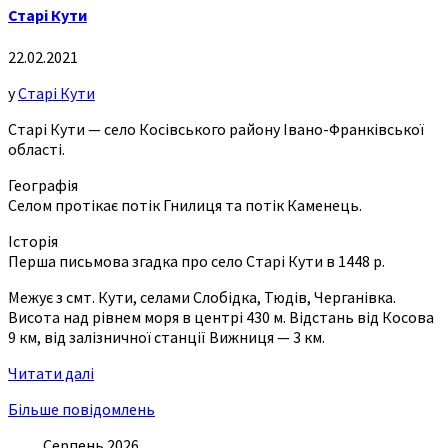
Старі Кути
22.02.2021
у
Старі Кути
Старі Кути — село Косівського району Івано-Франківської
області.
Географія
Селом протікає потік Гнилиця та потік Каменець.
Історія
Перша письмова згадка про село Старі Кути в 1448 р.
Межує з смт. Кути, селами Слобідка, Тюдів, Черганівка.
Висота над рівнем моря в центрі 430 м. Відстань від Косова
9 км, від залізничної станції Вижниця — 3 км.
Читати далі
Більше повідомлень
Серпень 2026