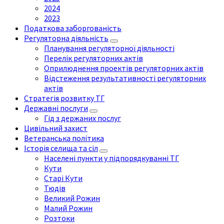
2024
2023
Податкова заборгованість
Регуляторна діяльність
Планування регуляторної діяльності
Перелік регуляторних актів
Оприлюднення проектів регуляторних актів
Відстеження результативності регуляторних
актів
Стратегія розвитку ТГ
Державні послуги
Гід з держаних послуг
Цивільний захист
Ветеранська політика
Історія селища та сіл
Населені пункти у підпорядкуванні ТГ
Кути
Старі Кути
Тюдів
Великий Рожин
Малий Рожин
Розтоки