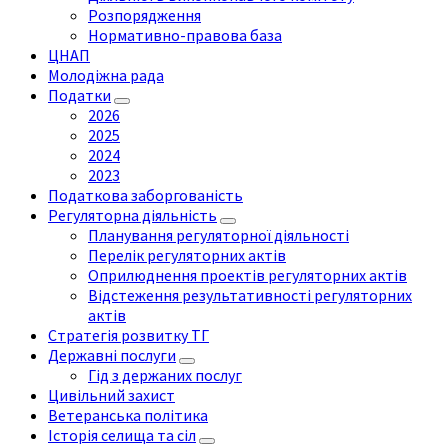
Розпорядження
Нормативно-правова база
ЦНАП
Молодіжна рада
Податки
2026
2025
2024
2023
Податкова заборгованість
Регуляторна діяльність
Планування регуляторної діяльності
Перелік регуляторних актів
Оприлюднення проектів регуляторних актів
Відстеження результативності регуляторних
актів
Стратегія розвитку ТГ
Державні послуги
Гід з держаних послуг
Цивільний захист
Ветеранська політика
Історія селища та сіл