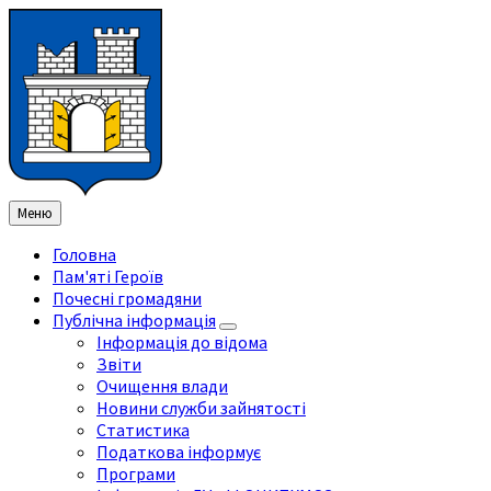
Перейти
Перейдіть
Перейдіть
Перейти
до
на
на
до
змісту
ліву
праву
нижнього
бічну
бічну
колонтитула
панель
панель
Меню
Головна
Пам'яті Героїв
Почесні громадяни
Публічна інформація
Інформація до відома
Звіти
Очищення влади
Новини служби зайнятості
Статистика
Податкова інформує
Програми