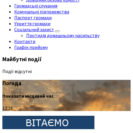
Громадські слухання
Комунальні підприємства
Паспорт громади
Укриття громади
Соціальний захист
Протидія домашньому насильству
Контакти
Графік прийому
Майбутні події
Події відсутні
Погода
Показати місцевий час
12:18