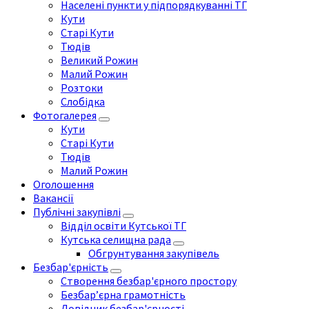
Населені пункти у підпорядкуванні ТГ
Кути
Старі Кути
Тюдів
Великий Рожин
Малий Рожин
Розтоки
Слобідка
Фотогалерея
Кути
Старі Кути
Тюдів
Малий Рожин
Оголошення
Вакансії
Публічні закупівлі
Відділ освіти Кутської ТГ
Кутська селищна рада
Обгрунтування закупівель
Безбар'єрність
Створення безбар'єрного простору
Безбар’єрна грамотність
Довідник безбар'єрності