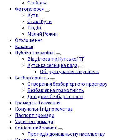
Слобідка
Фотогалерея
Кути
Старі Кути
Тюдів
Малий Рожин
Оголошення
Вакансії
Публічні закупівлі
Відділ освіти Кутської ТГ
Кутська селищна рада
Обгрунтування закупівель
Безбар'єрність
Створення безбар'єрного простору
Безбар’єрна грамотність
Довідник безбар'єрності
Громадські слухання
Комунальні підприємства
Паспорт громади
Укриття громади
Соціальний захист
Протидія домашньому насильству