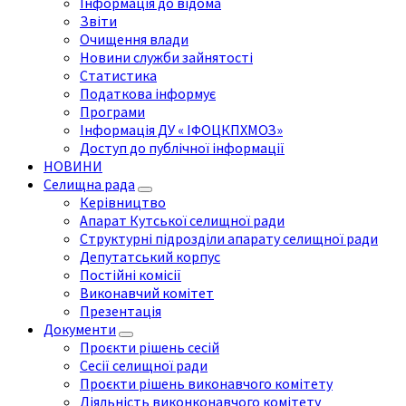
Інформація до відома
Звіти
Очищення влади
Новини служби зайнятості
Статистика
Податкова інформує
Програми
Інформація ДУ « ІФОЦКПХМОЗ»
Доступ до публічної інформації
НОВИНИ
Селищна рада
Керівництво
Апарат Кутської селищної ради
Структурні підрозділи апарату селищної ради
Депутатський корпус
Постійні комісії
Виконавчий комітет
Презентація
Документи
Проєкти рішень сесій
Сесії селищної ради
Проєкти рішень виконавчого комітету
Діяльність виконконавчого комітету