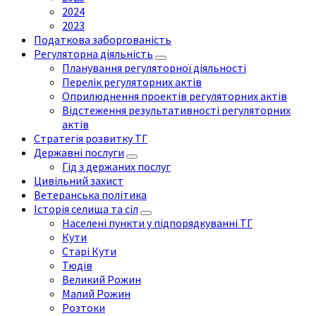
2024
2023
Податкова заборгованість
Регуляторна діяльність
Планування регуляторної діяльності
Перелік регуляторних актів
Оприлюднення проектів регуляторних актів
Відстеження результативності регуляторних
актів
Стратегія розвитку ТГ
Державні послуги
Гід з держаних послуг
Цивільний захист
Ветеранська політика
Історія селища та сіл
Населені пункти у підпорядкуванні ТГ
Кути
Старі Кути
Тюдів
Великий Рожин
Малий Рожин
Розтоки