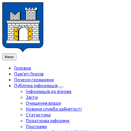
Перейти
Перейдіть
Перейдіть
Перейти
до
на
на
до
змісту
ліву
праву
нижнього
бічну
бічну
колонтитула
панель
панель
Меню
Головна
Пам'яті Героїв
Почесні громадяни
Публічна інформація
Інформація до відома
Звіти
Очищення влади
Новини служби зайнятості
Статистика
Податкова інформує
Програми