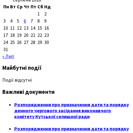
Пн
Вт
Ср
Чт
Пт
Сб
Нд
1
2
3
4
5
6
7
8
9
10
11
12
13
14
15
16
17
18
19
20
21
22
23
24
25
26
27
28
29
30
31
« Лип
Майбутні події
Події відсутні
Важливі документи
Розпорядження про призначення дати та порядку
денного чергового засідання виконавчого
комітету Кутської селищної ради
Розпорядження про призначення дати та порядку