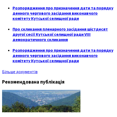
Розпорядження про призначення дати та порядку
денного чергового засідання виконавчого
комітету Кутської селищної ради
Про скликання пленарного засідання шістдесят
другої сесії Кутської селищної ради VIII
демократичного скликання
Розпорядження про призначення дати та порядку
денного чергового засідання виконавчого
комітету Кутської селищної ради
Більше документів
Рекомендована публікація