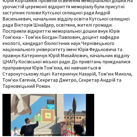
Юрій Корпанюк провели освячення меморіальної дошки.На
урочистій церемонії відкриття меморіалу були присутні
заступник голови Кутської селищної ради Андрій
Василькевич, начальник відділу освіти Кутської селищної
ради Вікторія Шнайдер, освітяни, жителі громади.
Посприяли відкриттю меморіальної дошки внук Юрія
Томʼюка – Томʼюк Богдан Павлович, доцент кафедри
екології, кандидат біологічних наук Чернівецького
національного університету імені Юрія Федьковича та
правнук Катеринчук Юрій Михайлович, начальник відділу
ЦНАПу Косівської міської ради. До привітань приєдналися
праправнуки Юрія Томʼюка, які навчаються в
Старокутському ліцеї: Катеринчук Назарій, Томʼюк Микола,
Томʼюк Євгенія, Секретар Дмитро, Секретар Андрій та
Тарновецький Роман.