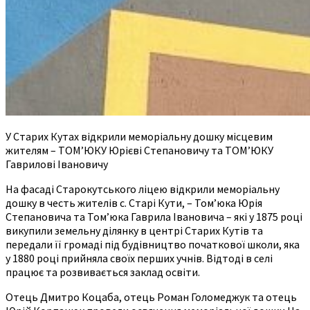
У Старих Кутах відкрили меморіальну дошку місцевим
жителям – ТОМ’ЮКУ Юрієві Степановичу та ТОМ’ЮКУ
Гаврилові Івановичу
На фасаді Старокутського ліцею відкрили меморіальну
дошку в честь жителів с. Старі Кути, – Томʼюка Юрія
Степановича та Томʼюка Гаврила Івановича – які у 1875 році
викупили земельну ділянку в центрі Старих Кутів та
передали її громаді під будівництво початкової школи, яка
у 1880 році прийняла своїх перших учнів. Відтоді в селі
працює та розвивається заклад освіти.
Отець Дмитро Коцаба, отець Роман Голомеджук та отець