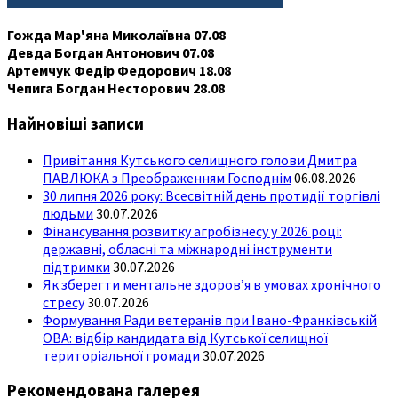
Гожда Мар'яна Миколаївна 07.08
Девда Богдан Антонович 07.08
Артемчук Федір Федорович 18.08
Чепига Богдан Несторович 28.08
Найновіші записи
Привітання Кутського селищного голови Дмитра
ПАВЛЮКА з Преображенням Господнім
06.08.2026
30 липня 2026 року: Всесвітній день протидії торгівлі
людьми
30.07.2026
Фінансування розвитку агробізнесу у 2026 році:
державні, обласні та міжнародні інструменти
підтримки
30.07.2026
Як зберегти ментальне здоров’я в умовах хронічного
стресу
30.07.2026
Формування Ради ветеранів при Івано-Франківській
ОВА: відбір кандидата від Кутської селищної
територіальної громади
30.07.2026
Рекомендована галерея