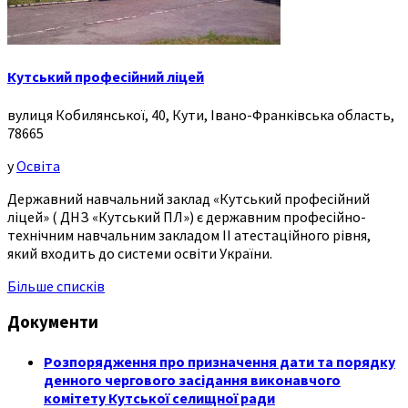
Кутський професійний ліцей
вулиця Кобилянської, 40, Кути, Івано-Франківська область,
78665
у
Освіта
Державний навчальний заклад «Кутський професійний
ліцей» ( ДНЗ «Кутський ПЛ») є державним професійно-
технічним навчальним закладом ІІ атестаційного рівня,
який входить до системи освіти України.
Більше списків
Документи
Розпорядження про призначення дати та порядку
денного чергового засідання виконавчого
комітету Кутської селищної ради