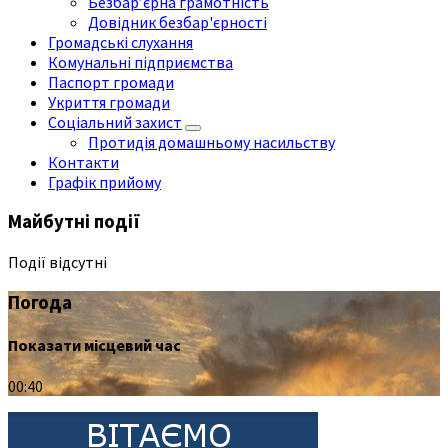
Безбар’єрна грамотність
Довідник безбар'єрності
Громадські слухання
Комунальні підприємства
Паспорт громади
Укриття громади
Соціальний захист
Протидія домашньому насильству
Контакти
Графік прийому
Майбутні події
Події відсутні
Погода
Показати місцевий час
00:40