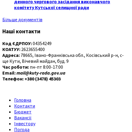
денного чергового засідання виконавчого
комітету Кутської селищної ради
Більше документів
Наші контакти
Код ЄДРПОУ:
04354249
КОАТУУ:
2623655400
Адреса:
78665, Івано-Франківська обл., Косівський р-н, с-
ще Кути, Вічевий майдан, буд. 9
Час роботи:
пн-пт 8:00-17:00
Email:
mail@kuty-rada.gov.ua
Телефон: +380 (3478) 45303
Головна
Контакти
Бюджет
Вакансії
Інвестору
Погода