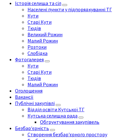
Історія селища та сіл
Населені пункти у підпорядкуванні ТГ
Кути
Старі Кути
Тюдів
Великий Рожин
Малий Рожин
Розтоки
Слобідка
Фотогалерея
Кути
Старі Кути
Тюдів
Малий Рожин
Оголошення
Вакансії
Публічні закупівлі
Відділ освіти Кутської ТГ
Кутська селищна рада
Обгрунтування закупівель
Безбар'єрність
Створення безбар'єрного простору