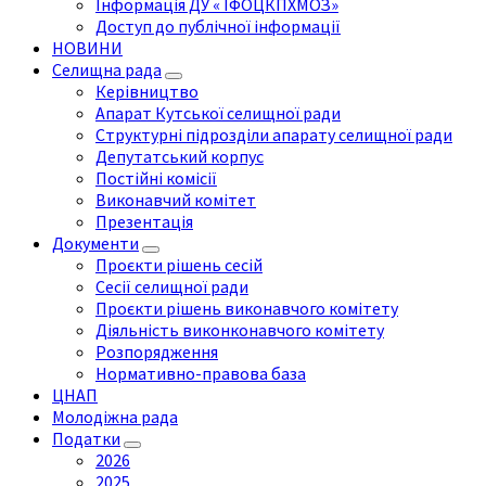
Інформація ДУ « ІФОЦКПХМОЗ»
Доступ до публічної інформації
НОВИНИ
Селищна рада
Керівництво
Апарат Кутської селищної ради
Структурні підрозділи апарату селищної ради
Депутатський корпус
Постійні комісії
Виконавчий комітет
Презентація
Документи
Проєкти рішень сесій
Сесії селищної ради
Проєкти рішень виконавчого комітету
Діяльність виконконавчого комітету
Розпорядження
Нормативно-правова база
ЦНАП
Молодіжна рада
Податки
2026
2025