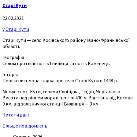
Старі Кути
22.02.2021
у
Старі Кути
Старі Кути — село Косівського району Івано-Франківської
області.
Географія
Селом протікає потік Гнилиця та потік Каменець.
Історія
Перша письмова згадка про село Старі Кути в 1448 р.
Межує з смт. Кути, селами Слобідка, Тюдів, Черганівка.
Висота над рівнем моря в центрі 430 м. Відстань від Косова
9 км, від залізничної станції Вижниця — 3 км.
Читати далі
Більше повідомлень
Серпень 2026