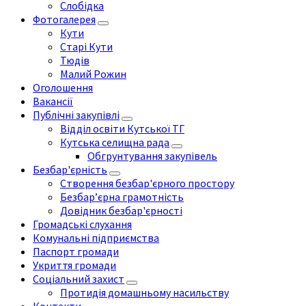
Слобідка
Фотогалерея
Кути
Старі Кути
Тюдів
Малий Рожин
Оголошення
Вакансії
Публічні закупівлі
Відділ освіти Кутської ТГ
Кутська селищна рада
Обгрунтування закупівель
Безбар'єрність
Створення безбар'єрного простору
Безбар’єрна грамотність
Довідник безбар'єрності
Громадські слухання
Комунальні підприємства
Паспорт громади
Укриття громади
Соціальний захист
Протидія домашньому насильству