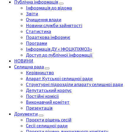
Публічна інформація
Інформація до відома
Звіти
Очищення влади
Новини служби зайнятості
Статистика
Податкова інформує
Програми
Інформація ДУ « ІФОЦКПХМОЗ»
Доступ до публічної інформації
НОВИНИ
Селищна рада
Керівництво
Апарат Кутської селищної ради
Структурні підрозділи апарату селищної ради
Депутатський корпус
Постійні комісії
Виконавчий комітет
Презентація
Документи
Проєкти рішень сесій
Сесії селищної ради
Проєкти рішень виконавчого комітету