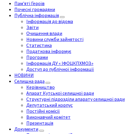
Пам'яті Героїв
Почесні громадяни
Публічна інформація
Інформація до відома
Звіти
Очищення влади
Новини служби зайнятості
Статистика
Податкова інформує
Програми
Інформація ДУ « ІФОЦКПХМОЗ»
Доступ до публічної інформації
НОВИНИ
Селищна рада
Керівництво
Апарат Кутської селищної ради
Структурні підрозділи апарату селищної ради
Депутатський корпус
Постійні комісії
Виконавчий комітет
Презентація
Документи