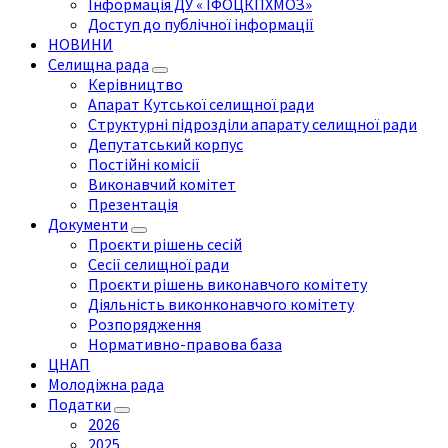
Інформація ДУ « ІФОЦКПХМОЗ»
Доступ до публічної інформації
НОВИНИ
Селищна рада
Керівництво
Апарат Кутської селищної ради
Структурні підрозділи апарату селищної ради
Депутатський корпус
Постійні комісії
Виконавчий комітет
Презентація
Документи
Проєкти рішень сесій
Сесії селищної ради
Проєкти рішень виконавчого комітету
Діяльність виконконавчого комітету
Розпорядження
Нормативно-правова база
ЦНАП
Молодіжна рада
Податки
2026
2025