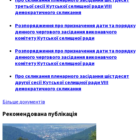
третьої сесії Кутської селищної ради VIII
демократичного скликання
Розпорядження про призначення дати та порядку
денного чергового засідання виконавчого
комітету Кутської селищної ради
Розпорядження про призначення дати та порядку
денного чергового засідання виконавчого
комітету Кутської селищної ради
Про скликання пленарного засідання шістдесят
другої сесії Кутської селищної ради VIII
демократичного скликання
Більше документів
Рекомендована публікація