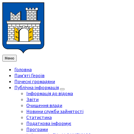
Перейти
Перейдіть
Перейдіть
Перейти
до
на
на
до
змісту
ліву
праву
нижнього
бічну
бічну
колонтитула
панель
панель
Меню
Головна
Пам'яті Героїв
Почесні громадяни
Публічна інформація
Інформація до відома
Звіти
Очищення влади
Новини служби зайнятості
Статистика
Податкова інформує
Програми