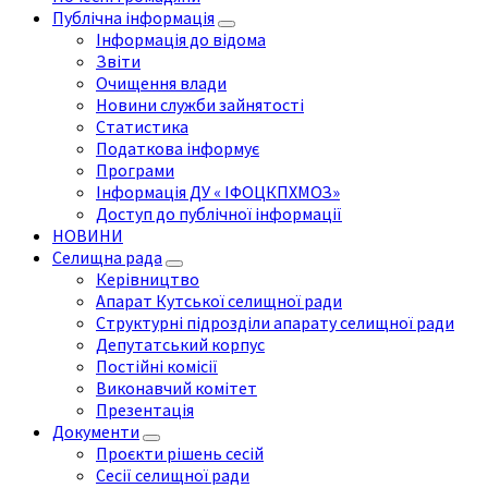
Публічна інформація
Інформація до відома
Звіти
Очищення влади
Новини служби зайнятості
Статистика
Податкова інформує
Програми
Інформація ДУ « ІФОЦКПХМОЗ»
Доступ до публічної інформації
НОВИНИ
Селищна рада
Керівництво
Апарат Кутської селищної ради
Структурні підрозділи апарату селищної ради
Депутатський корпус
Постійні комісії
Виконавчий комітет
Презентація
Документи
Проєкти рішень сесій
Сесії селищної ради