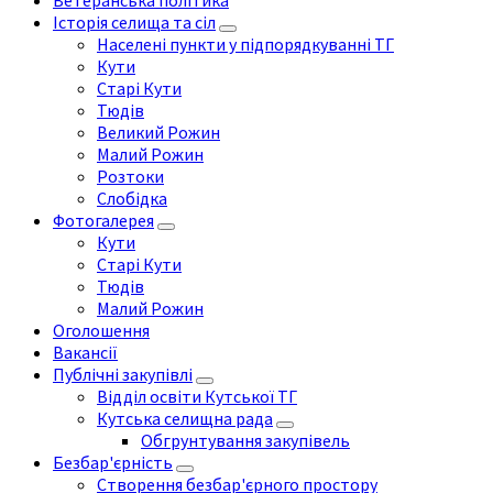
Ветеранська політика
Історія селища та сіл
Населені пункти у підпорядкуванні ТГ
Кути
Старі Кути
Тюдів
Великий Рожин
Малий Рожин
Розтоки
Слобідка
Фотогалерея
Кути
Старі Кути
Тюдів
Малий Рожин
Оголошення
Вакансії
Публічні закупівлі
Відділ освіти Кутської ТГ
Кутська селищна рада
Обгрунтування закупівель
Безбар'єрність
Створення безбар'єрного простору