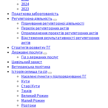
2024
2023
Податкова заборгованість
Регуляторна діяльність
Планування регуляторної діяльності
Перелік регуляторних актів
Оприлюднення проектів регуляторних актів
Відстеження результативності регуляторних
актів
Стратегія розвитку ТГ
Державні послуги
Гід з держаних послуг
Цивільний захист
Ветеранська політика
Історія селища та сіл
Населені пункти у підпорядкуванні ТГ
Кути
Старі Кути
Тюдів
Великий Рожин
Малий Рожин
Розтоки