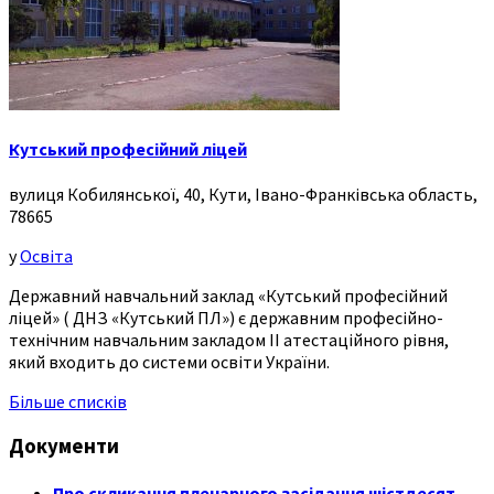
Кутський професійний ліцей
вулиця Кобилянської, 40, Кути, Івано-Франківська область,
78665
у
Освіта
Державний навчальний заклад «Кутський професійний
ліцей» ( ДНЗ «Кутський ПЛ») є державним професійно-
технічним навчальним закладом ІІ атестаційного рівня,
який входить до системи освіти України.
Більше списків
Документи
Про скликання пленарного засідання шістдесят