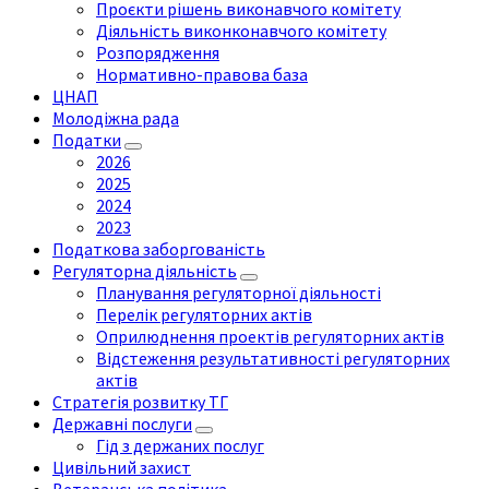
Проєкти рішень виконавчого комітету
Діяльність виконконавчого комітету
Розпорядження
Нормативно-правова база
ЦНАП
Молодіжна рада
Податки
2026
2025
2024
2023
Податкова заборгованість
Регуляторна діяльність
Планування регуляторної діяльності
Перелік регуляторних актів
Оприлюднення проектів регуляторних актів
Відстеження результативності регуляторних
актів
Стратегія розвитку ТГ
Державні послуги
Гід з держаних послуг
Цивільний захист