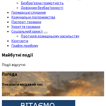
Безбар’єрна грамотність
Довідник безбар'єрності
Громадські слухання
Комунальні підприємства
Паспорт громади
Укриття громади
Соціальний захист
Протидія домашньому насильству
Контакти
Графік прийому
Майбутні події
Події відсутні
Погода
Показати місцевий час
23:05