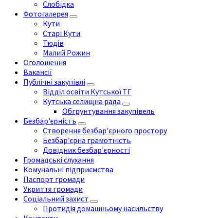
Слобідка
Фотогалерея
Кути
Старі Кути
Тюдів
Малий Рожин
Оголошення
Вакансії
Публічні закупівлі
Відділ освіти Кутської ТГ
Кутська селищна рада
Обгрунтування закупівель
Безбар'єрність
Створення безбар'єрного простору
Безбар’єрна грамотність
Довідник безбар'єрності
Громадські слухання
Комунальні підприємства
Паспорт громади
Укриття громади
Соціальний захист
Протидія домашньому насильству