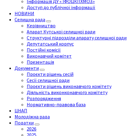
Інформація ДУ « ІФОЦКПХМОЗ»
Доступ до публічної інформації
НОВИНИ
Селищна рада
Керівництво
Апарат Кутської селищної ради
Структурні підрозділи апарату селищної ради
Депутатський корпус
Постійні комісії
Виконавчий комітет
Презентація
Документи
Проєкти рішень сесій
Сесії селищної ради
Проєкти рішень виконавчого комітету
Діяльність виконконавчого комітету
Розпорядження
Нормативно-правова база
ЦНАП
Молодіжна рада
Податки
2026
2025