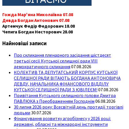
Гожда Мар'яна Миколаївна 07.08
Девда Богдан Антонович 07.08
Артемчук Федір Федорович 18.08
Чепига Богдан Несторович 28.08
Найновіші записи
Про скликання пленарного засідання шістдесят
третьої сесії Кутської селищної ради VIII
демократичного скликання
07.08.2026
КОЛЕКТИВ ТА ДЕПУТАТСЬКИЙ КОРПУС КУТСЬКОЇ
СЕЛИЩНОЇ РАДИ ВІТАЮТЬ БОГДАНА АНТОНОВИЧА
ДЕВДУ, НАЧАЛЬНИКА ФІНАНСОВОГО ВІДДІЛУ
КУТСЬКОЇ СЕЛИЩНОЇ РАДИ З ЮВІЛЕЄМ!
07.08.2026
Привітання Кутського селищного голови Дмитра
ПАВЛЮКА з Преображенням Господнім
06.08.2026
30 липня 2026 року: Всесвітній день протидії торгівлі
людьми
30.07.2026
Фінансування розвитку агробізнесу у 2026 році:
державні, обласні та міжнародні інструменти