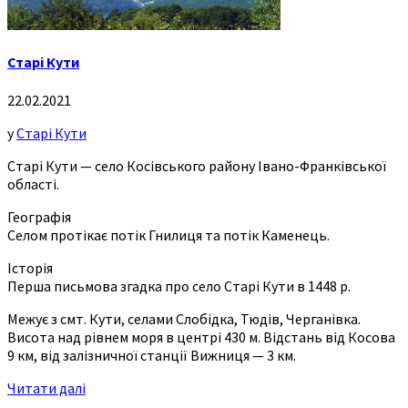
Старі Кути
22.02.2021
у
Старі Кути
Старі Кути — село Косівського району Івано-Франківської
області.
Географія
Селом протікає потік Гнилиця та потік Каменець.
Історія
Перша письмова згадка про село Старі Кути в 1448 р.
Межує з смт. Кути, селами Слобідка, Тюдів, Черганівка.
Висота над рівнем моря в центрі 430 м. Відстань від Косова
9 км, від залізничної станції Вижниця — 3 км.
Читати далі