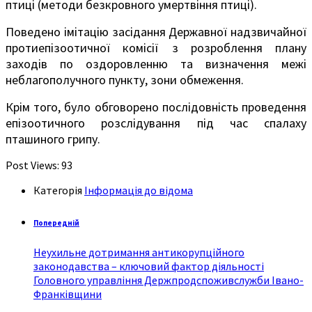
птиці (методи безкровного умертвіння птиці).
Поведено імітацію засідання Державної надзвичайної
протиепізоотичної комісії з розроблення плану
заходів по оздоровленню та визначення межі
неблагополучного пункту, зони обмеження.
Крім того, було обговорено послідовність проведення
епізоотичного розслідування під час спалаху
пташиного грипу.
Post Views:
93
Категорія
Інформація до відома
Попередній
Неухильне дотримання антикорупційного
законодавства – ключовий фактор діяльності
Головного управління Держпродспоживслужби Івано-
Франківщини