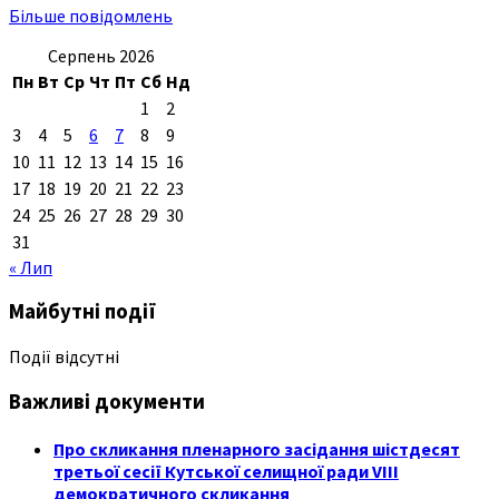
Більше повідомлень
Серпень 2026
Пн
Вт
Ср
Чт
Пт
Сб
Нд
1
2
3
4
5
6
7
8
9
10
11
12
13
14
15
16
17
18
19
20
21
22
23
24
25
26
27
28
29
30
31
« Лип
Майбутні події
Події відсутні
Важливі документи
Про скликання пленарного засідання шістдесят
третьої сесії Кутської селищної ради VIII
демократичного скликання