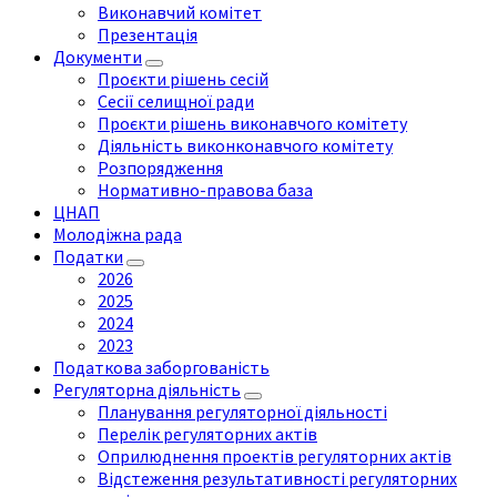
Виконавчий комітет
Презентація
Документи
Проєкти рішень сесій
Сесії селищної ради
Проєкти рішень виконавчого комітету
Діяльність виконконавчого комітету
Розпорядження
Нормативно-правова база
ЦНАП
Молодіжна рада
Податки
2026
2025
2024
2023
Податкова заборгованість
Регуляторна діяльність
Планування регуляторної діяльності
Перелік регуляторних актів
Оприлюднення проектів регуляторних актів
Відстеження результативності регуляторних