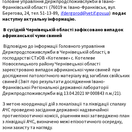
Головне управління Держпродспоживслужби в Івано-
Франківській області (76019 м. Івано-Франківськ, вул.
Берегова, 24, тел. 51-13-89,
ifdergprod@vetif.gov.ua
)
подає
наступну актуальну інформацію.
В сусідній Чернівецькій області зафіксовано випадок
африканської чуми свиней
Відповідно до інформації Головного управління
Держпродспоживслужби в Чернівецькій області, в
господарстві СТзОВ «Котелеве» с. Котелеве
Новоселицького району Чернівецької області
зареєстровано випадок африканської чуми свиней при
дослідженні патологічного матеріалу від загиблих свійських
свиней (Звіт про результати дослідження Івано-
Франківської Регіональної державної лабораторії
Держпродспоживслужби від 13.04.2021 № 000843 п.м./21).
З метою координації дій з локалізації та ліквідації спалаху
АЧС проведено засідання державної надзвичайної
протиепізоотичної комісії, рішенням якої затверджено план
з ліквідації АЧС, визначено межі епізоотичного осередку,
зони захисту та нагляду.