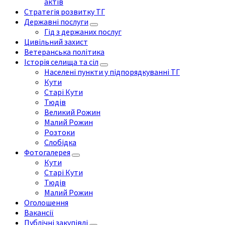
актів
Стратегія розвитку ТГ
Державні послуги
Гід з держаних послуг
Цивільний захист
Ветеранська політика
Історія селища та сіл
Населені пункти у підпорядкуванні ТГ
Кути
Старі Кути
Тюдів
Великий Рожин
Малий Рожин
Розтоки
Слобідка
Фотогалерея
Кути
Старі Кути
Тюдів
Малий Рожин
Оголошення
Вакансії
Публічні закупівлі