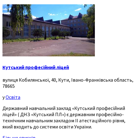
Кутський професійний ліцей
вулиця Кобилянської, 40, Кути, Івано-Франківська область,
78665
у
Освіта
Державний навчальний заклад «Кутський професійний
ліцей» ( ДНЗ «Кутський ПЛ») є державним професійно-
технічним навчальним закладом ІІ атестаційного рівня,
який входить до системи освіти України.
Більше списків