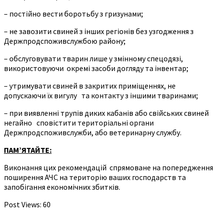
– постійно вести боротьбу з гризунами;
– не завозити свиней з інших регіонів без узгодження з
Держпродспоживслужбою району;
– обслуговувати тварин лише у змінному спецодязі,
використовуючи окремі засоби догляду та інвентар;
– утримувати свиней в закритих приміщеннях, не
допускаючи їх вигулу та контакту з іншими тваринами;
– при виявленні трупів диких кабанів або свійських свиней
негайно сповістити територіальні органи
Держпродспоживслужби, або ветеринарну службу.
ПАМ’ЯТАЙТЕ:
Виконання цих рекомендацій спрямоване на попередження
поширення АЧС на територію ваших господарств та
запобігання економічних збитків.
Post Views:
60