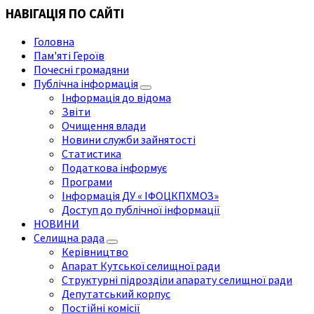
НАВІГАЦІЯ ПО САЙТІ
Головна
Пам'яті Героїв
Почесні громадяни
Публічна інформація
Інформація до відома
Звіти
Очищення влади
Новини служби зайнятості
Статистика
Податкова інформує
Програми
Інформація ДУ « ІФОЦКПХМОЗ»
Доступ до публічної інформації
НОВИНИ
Селищна рада
Керівництво
Апарат Кутської селищної ради
Структурні підрозділи апарату селищної ради
Депутатський корпус
Постійні комісії