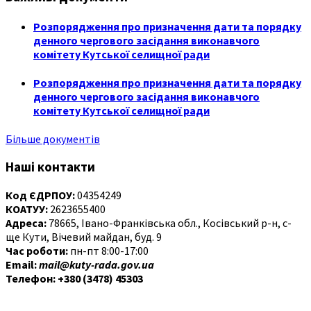
Розпорядження про призначення дати та порядку
денного чергового засідання виконавчого
комітету Кутської селищної ради
Розпорядження про призначення дати та порядку
денного чергового засідання виконавчого
комітету Кутської селищної ради
Більше документів
Наші контакти
Код ЄДРПОУ:
04354249
КОАТУУ:
2623655400
Адреса:
78665, Івано-Франківська обл., Косівський р-н, с-
ще Кути, Вічевий майдан, буд. 9
Час роботи:
пн-пт 8:00-17:00
Email:
mail@kuty-rada.gov.ua
Телефон: +380 (3478) 45303