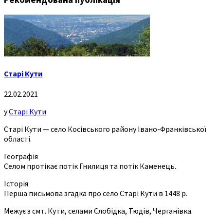
Старі Кути
22.02.2021
у
Старі Кути
Старі Кути — село Косівського району Івано-Франківської
області.
Географія
Селом протікає потік Гнилиця та потік Каменець.
Історія
Перша письмова згадка про село Старі Кути в 1448 р.
Межує з смт. Кути, селами Слобідка, Тюдів, Черганівка.