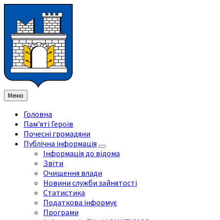
Перейти
Перейдіть
Перейдіть
Перейти
до
на
на
до
змісту
ліву
праву
нижнього
бічну
бічну
колонтитула
панель
панель
Меню
Головна
Пам'яті Героїв
Почесні громадяни
Публічна інформація
Інформація до відома
Звіти
Очищення влади
Новини служби зайнятості
Статистика
Податкова інформує
Програми