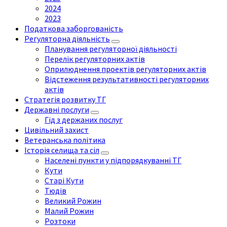
2024
2023
Податкова заборгованість
Регуляторна діяльність
Планування регуляторної діяльності
Перелік регуляторних актів
Оприлюднення проектів регуляторних актів
Відстеження результативності регуляторних
актів
Стратегія розвитку ТГ
Державні послуги
Гід з держаних послуг
Цивільний захист
Ветеранська політика
Історія селища та сіл
Населені пункти у підпорядкуванні ТГ
Кути
Старі Кути
Тюдів
Великий Рожин
Малий Рожин
Розтоки