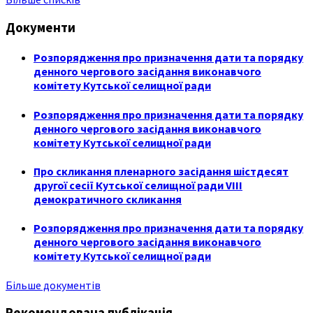
Документи
Розпорядження про призначення дати та порядку
денного чергового засідання виконавчого
комітету Кутської селищної ради
Розпорядження про призначення дати та порядку
денного чергового засідання виконавчого
комітету Кутської селищної ради
Про скликання пленарного засідання шістдесят
другої сесії Кутської селищної ради VIII
демократичного скликання
Розпорядження про призначення дати та порядку
денного чергового засідання виконавчого
комітету Кутської селищної ради
Більше документів
Рекомендована публікація