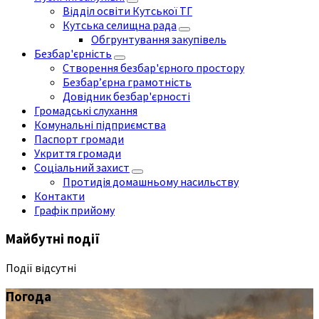
Відділ освіти Кутської ТГ
Кутська селищна рада
Обгрунтування закупівель
Безбар'єрність
Створення безбар'єрного простору
Безбар’єрна грамотність
Довідник безбар'єрності
Громадські слухання
Комунальні підприємства
Паспорт громади
Укриття громади
Соціальний захист
Протидія домашньому насильству
Контакти
Графік прийому
Майбутні події
Події відсутні
Погода