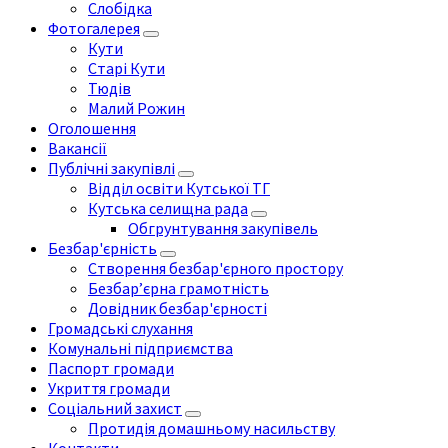
Слобідка
Фотогалерея
Кути
Старі Кути
Тюдів
Малий Рожин
Оголошення
Вакансії
Публічні закупівлі
Відділ освіти Кутської ТГ
Кутська селищна рада
Обгрунтування закупівель
Безбар'єрність
Створення безбар'єрного простору
Безбар’єрна грамотність
Довідник безбар'єрності
Громадські слухання
Комунальні підприємства
Паспорт громади
Укриття громади
Соціальний захист
Протидія домашньому насильству