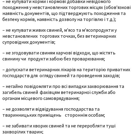
– не купувати корми і кормові добавки невідомого
походження у невстановлених торгових місцях (обов’язкові
наявність документів, що підтверджують походження та
безпеку кормів, наявність дозволу на торгівлю і т.д.);
– не купувати живих свиней, м’ясо та м’ясопродукти у
невстановлених торгових точках, без ветеринарних
супровідних документів;
– не згодовувати свиням харчові відходи, що містять
свинину чи продукти забою без проварювання;
– допускати ветеринарних лікарів на територію приватних
господарств для огляду свиней та проведення заходів;
– негайно повідомляти про всі випадки захворювання та
загибель свиней фахівцям ветеринарної служби або
органам місцевого самоврядування;
– не дозволяти відвідування господарства та
тваринницьких приміщень стороннім особам;
– не забивати хворих свиней та не переробляти туші
захворілих тварин;