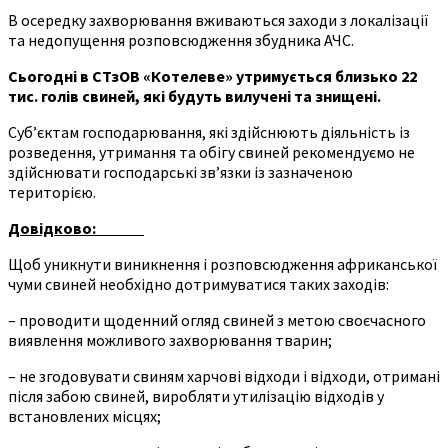
В осередку захворювання вживаються заходи з локалізації
та недопущення розповсюдження збудника АЧС.
Сьогодні в СТзОВ «Котелеве» утримується близько 22
тис. голів свиней, які будуть вилучені та знищені.
Суб’єктам господарювання, які здійснюють діяльність із
розведення, утримання та обігу свиней рекомендуємо не
здійснювати господарські зв’язки із зазначеною
територією.
Довідково:
Щоб уникнути виникнення і розповсюдження африканської
чуми свиней необхідно дотримуватися таких заходів:
– проводити щоденний огляд свиней з метою своєчасного
виявлення можливого захворювання тварин;
– не згодовувати свиням харчові відходи і відходи, отримані
після забою свиней, виробляти утилізацію відходів у
встановлених місцях;