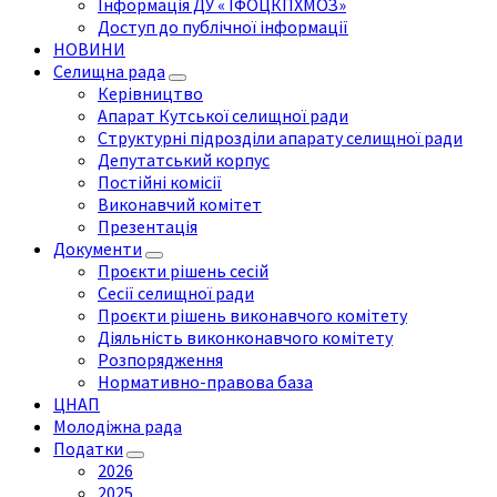
Інформація ДУ « ІФОЦКПХМОЗ»
Доступ до публічної інформації
НОВИНИ
Селищна рада
Керівництво
Апарат Кутської селищної ради
Структурні підрозділи апарату селищної ради
Депутатський корпус
Постійні комісії
Виконавчий комітет
Презентація
Документи
Проєкти рішень сесій
Сесії селищної ради
Проєкти рішень виконавчого комітету
Діяльність виконконавчого комітету
Розпорядження
Нормативно-правова база
ЦНАП
Молодіжна рада
Податки
2026
2025