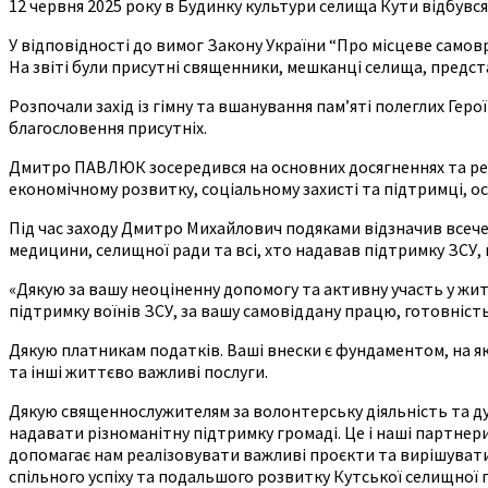
12 червня 2025 року в Будинку культури селища Кути відбувс
У відповідності до вимог Закону України “Про місцеве самов
На звіті були присутні священники, мешканці селища, предст
Розпочали захід із гімну та вшанування пам’яті полеглих Геро
благословення присутніх.
Дмитро ПАВЛЮК зосередився на основних досягненнях та реа
економічному розвитку, соціальному захисті та підтримці, осв
Під час заходу Дмитро Михайлович подяками відзначив всечес
медицини, селищної ради та всі, хто надавав підтримку ЗСУ,
«Дякую за вашу неоціненну допомогу та активну участь у жи
підтримку воїнів ЗСУ, за вашу самовіддану працю, готовність
Дякую платникам податків. Ваші внески є фундаментом, на я
та інші життєво важливі послуги.
Дякую священнослужителям за волонтерську діяльність та дух
надавати різноманітну підтримку громаді. Це і наші партнери,
допомагає нам реалізовувати важливі проєкти та вирішувати
спільного успіху та подальшого розвитку Кутської селищної