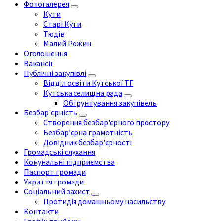
Фотогалерея
Кути
Старі Кути
Тюдів
Малий Рожин
Оголошення
Вакансії
Публічні закупівлі
Відділ освіти Кутської ТГ
Кутська селищна рада
Обгрунтування закупівель
Безбар'єрність
Створення безбар'єрного простору
Безбар’єрна грамотність
Довідник безбар'єрності
Громадські слухання
Комунальні підприємства
Паспорт громади
Укриття громади
Соціальний захист
Протидія домашньому насильству
Контакти