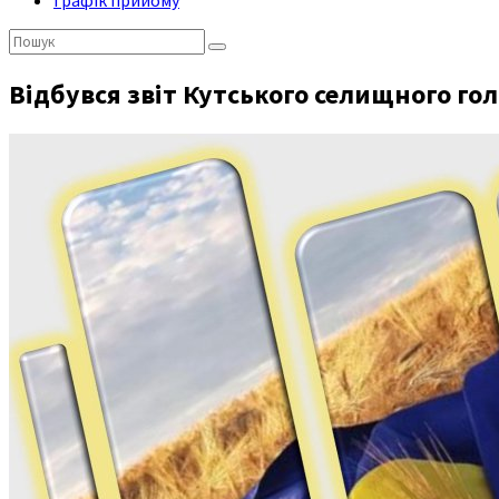
Графік прийому
Пошук:
Відбувся звіт Кутського селищного го