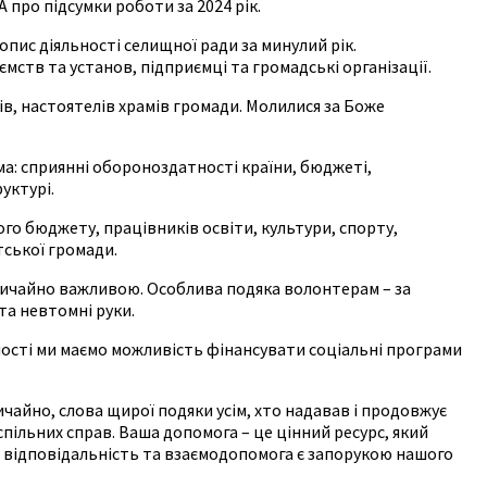
про підсумки роботи за 2024 рік.
пис діяльності селищної ради за минулий рік.
ств та установ, підприємці та громадські організації.
ців, настоятелів храмів громади. Молилися за Боже
а: сприянні обороноздатності країни, бюджеті,
уктурі.
го бюджету, працівників освіти, культури, спорту,
тської громади.
звичайно важливою. Особлива подяка волонтерам – за
та невтомні руки.
ності ми маємо можливість фінансувати соціальні програми
чайно, слова щирої подяки усім, хто надавав і продовжує
спільних справ. Ваша допомога – це цінний ресурс, який
, відповідальність та взаємодопомога є запорукою нашого