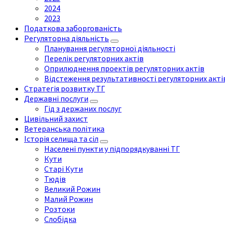
2024
2023
Податкова заборгованість
Регуляторна діяльність
Планування регуляторної діяльності
Перелік регуляторних актів
Оприлюднення проектів регуляторних актів
Відстеження результативності регуляторних акті
Стратегія розвитку ТГ
Державні послуги
Гід з держаних послуг
Цивільний захист
Ветеранська політика
Історія селища та сіл
Населені пункти у підпорядкуванні ТГ
Кути
Старі Кути
Тюдів
Великий Рожин
Малий Рожин
Розтоки
Слобідка