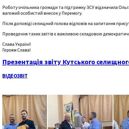
Роботу очільника громади та підтримку ЗСУ відзначила Ольга
вагомий особистий внесок у Перемогу.
Після доповіді селищний голова відповів на запитання прису
Проведення таких звітів є важливою складовою демократичног
Слава Україні!
Героям Слава!
Презентація звіту Кутського селищно
ВІДЕОЗВІТ