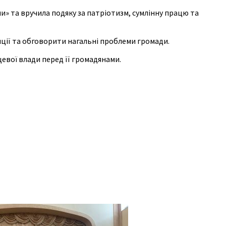
» та вручила подяку за патріотизм, сумлінну працю та
иції та обговорити нагальні проблеми громади.
евої влади перед її громадянами.