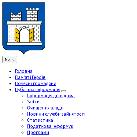
Перейти
Перейдіть
Перейдіть
Перейти
до
на
на
до
змісту
ліву
праву
нижнього
бічну
бічну
колонтитула
панель
панель
Меню
Головна
Пам'яті Героїв
Почесні громадяни
Публічна інформація
Інформація до відома
Звіти
Очищення влади
Новини служби зайнятості
Статистика
Податкова інформує
Програми