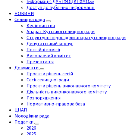
Інформація ДУ « ІФОЦКПХМОЗ»
Доступ до публічної інформації
НОВИНИ
Селищна рада
Керівництво
Апарат Кутської селищної ради
Структурні підрозділи апарату селищної ради
Депутатський корпус
Постійні комісії
Виконавчий комітет
Презентація
Документи
Проєкти рішень сесій
Сесії селищної ради
Проєкти рішень виконавчого комітету
Діяльність виконконавчого комітету
Розпорядження
Нормативно-правова база
ЦНАП
Молодіжна рада
Податки
2026
2025