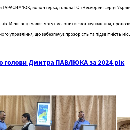
 ГАРАСИМ’ЮК, волонтерка, голова ГО «Нескорені серця України
тніх. Мешканці мали змогу висловити свої зауваження, пропоз
о управління, що забезпечує прозорість та підзвітність місц
го голови Дмитра ПАВЛЮКА за 2024 рік