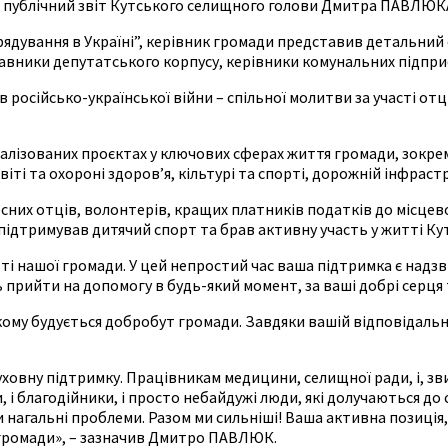
я публічний звіт Кутського селищного голови Дмитра ПАВЛЮКА 
рядування в Україні”, керівник громади представив детальний о
авники депутатського корпусу, керівники комунальних підприєм
їв російсько-української війни – спільної молитви за участі от
лізованих проєктах у ключових сферах життя громади, зокрем
іті та охороні здоров’я, кільтурі та спорті, дорожній інфрастр
них отців, волонтерів, кращих платників податків до місцево
 підтримував дитячий спорт та брав активну участь у житті Ку
тті нашої громади. У цей непростий час ваша підтримка є над
 прийти на допомогу в будь-який момент, за ваші добрі серця 
кому будується добробут громади. Завдяки вашій відповідаль
овну підтримку. Працівникам медицини, селищної ради, і, зви
 і благодійники, і просто небайдужі люди, які долучаються до 
 нагальні проблеми. Разом ми сильніші! Ваша активна позиція
 громади», – зазначив Дмитро ПАВЛЮК.