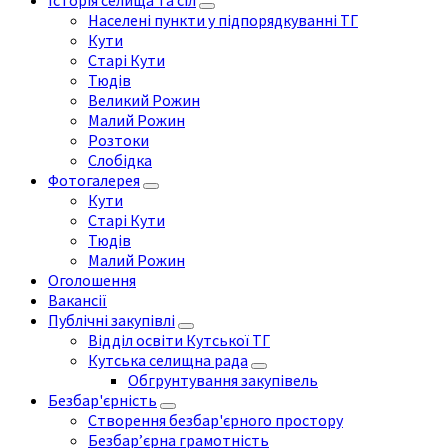
Історія селища та сіл
Населені пункти у підпорядкуванні ТГ
Кути
Старі Кути
Тюдів
Великий Рожин
Малий Рожин
Розтоки
Слобідка
Фотогалерея
Кути
Старі Кути
Тюдів
Малий Рожин
Оголошення
Вакансії
Публічні закупівлі
Відділ освіти Кутської ТГ
Кутська селищна рада
Обгрунтування закупівель
Безбар'єрність
Створення безбар'єрного простору
Безбар’єрна грамотність