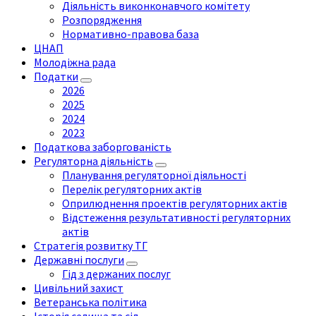
Діяльність виконконавчого комітету
Розпорядження
Нормативно-правова база
ЦНАП
Молодіжна рада
Податки
2026
2025
2024
2023
Податкова заборгованість
Регуляторна діяльність
Планування регуляторної діяльності
Перелік регуляторних актів
Оприлюднення проектів регуляторних актів
Відстеження результативності регуляторних
актів
Стратегія розвитку ТГ
Державні послуги
Гід з держаних послуг
Цивільний захист
Ветеранська політика