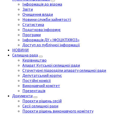
Інформація до відома
Звіти
Очищення влади
Новини служби зайнятості
Статистика
Податкова інформує
Програми
Інформація ДУ « ІФОЦКПХМОЗ»
Доступ до публічної інформації
НОВИНИ
Селищна рада
Керівництво
Апарат Кутської селищної ради
Структурні підрозділи апарату селищної ради
Депутатський корпус
Постійні комісії
Виконавчий комітет
Презентація
Документи
Проєкти рішень сесій
Сесії селищної ради
Проєкти рішень виконавчого комітету