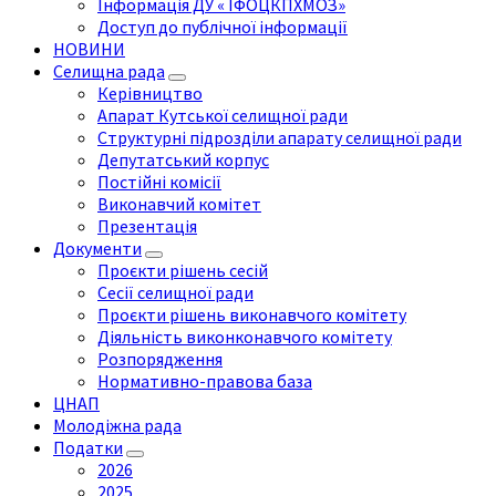
Інформація ДУ « ІФОЦКПХМОЗ»
Доступ до публічної інформації
НОВИНИ
Селищна рада
Керівництво
Апарат Кутської селищної ради
Структурні підрозділи апарату селищної ради
Депутатський корпус
Постійні комісії
Виконавчий комітет
Презентація
Документи
Проєкти рішень сесій
Сесії селищної ради
Проєкти рішень виконавчого комітету
Діяльність виконконавчого комітету
Розпорядження
Нормативно-правова база
ЦНАП
Молодіжна рада
Податки
2026
2025