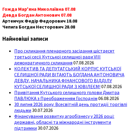
Гожда Мар'яна Миколаївна 07.08
Девда Богдан Антонович 07.08
Артемчук Федір Федорович 18.08
Чепига Богдан Несторович 28.08
Найновіші записи
Про скликання пленарного засідання шістдесят
третьої сесії Кутської селищної ради VIII
демократичного скликання
07.08.2026
КОЛЕКТИВ ТА ДЕПУТАТСЬКИЙ КОРПУС КУТСЬКОЇ
СЕЛИЩНОЇ РАДИ ВІТАЮТЬ БОГДАНА АНТОНОВИЧА
ДЕВДУ, НАЧАЛЬНИКА ФІНАНСОВОГО ВІДДІЛУ
КУТСЬКОЇ СЕЛИЩНОЇ РАДИ З ЮВІЛЕЄМ!
07.08.2026
Привітання Кутського селищного голови Дмитра
ПАВЛЮКА з Преображенням Господнім
06.08.2026
30 липня 2026 року: Всесвітній день протидії торгівлі
людьми
30.07.2026
Фінансування розвитку агробізнесу у 2026 році:
державні, обласні та міжнародні інструменти
підтримки
30.07.2026