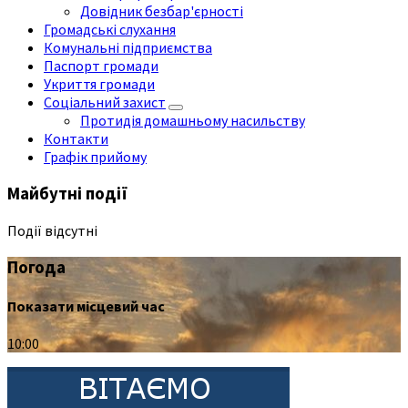
Довідник безбар'єрності
Громадські слухання
Комунальні підприємства
Паспорт громади
Укриття громади
Соціальний захист
Протидія домашньому насильству
Контакти
Графік прийому
Майбутні події
Події відсутні
Погода
Показати місцевий час
10:00