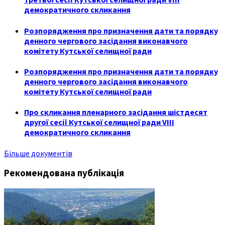
демократичного скликання
Розпорядження про призначення дати та порядку
денного чергового засідання виконавчого
комітету Кутської селищної ради
Розпорядження про призначення дати та порядку
денного чергового засідання виконавчого
комітету Кутської селищної ради
Про скликання пленарного засідання шістдесят
другої сесії Кутської селищної ради VIII
демократичного скликання
Більше документів
Рекомендована публікація