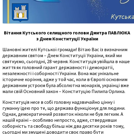
Вітання Кутського селищного голови Дмитра ПАВЛЮКА
з Днем Конституції України
Шановні жителі Кутської громади! Вітаю Вас із визначним
державним святом – Днем Конституції України, який ми
святкуємо, сьогодні, 28 червня. Конституція увійшла в наше
життя як головний гарант державності і демократії,
незалежності і соборності України. Вона має унікальне
історичне коріння, адже у той час, коли в Європі основним
державним устроєм була абсолютна монархія, українці вже
мали свій Основний закон – Конституцію Пилипа Орлика.
Конституція несе в собі головну надзвичайно цінну і
гуманну ідею про те, що держава функціонує для людини.
Однак, демократичний розвиток ніколи не був легким. А
нашій країні – особливо непросто, адже, ствердивши
соборність та свободу більш ніж два десятки років тому,
сьогодні ми змушені доводити своє право бути