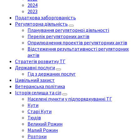
2024
2023
Податкова заборгованість
Регуляторна діяльність
Планування регуляторної діяльності
Перелік регуляторних актів
Оприлюднення проектів регуляторних актів
Відстеження результативності регуляторних
актів
Стратегія розвитку ТГ
Державні послуги
Гід з держаних послуг
Цивільний захист
Ветеранська політика
Історія селища та сіл
Населені пункти у підпорядкуванні ТГ
Кути
Старі Кути
Тюдів
Великий Рожин
Малий Рожин
Розтоки