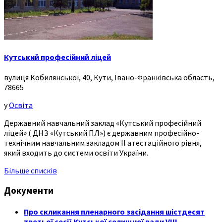
Кутський професійний ліцей
вулиця Кобилянської, 40, Кути, Івано-Франківська область,
78665
у
Освіта
Державний навчальний заклад «Кутський професійний
ліцей» ( ДНЗ «Кутський ПЛ») є державним професійно-
технічним навчальним закладом ІІ атестаційного рівня,
який входить до системи освіти України.
Більше списків
Документи
Про скликання пленарного засідання шістдесят
третьої сесії Кутської селищної ради VIII