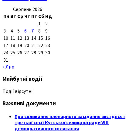
Серпень 2026
Пн
Вт
Ср
Чт
Пт
Сб
Нд
1
2
3
4
5
6
7
8
9
10
11
12
13
14
15
16
17
18
19
20
21
22
23
24
25
26
27
28
29
30
31
« Лип
Майбутні події
Події відсутні
Важливі документи
Про скликання пленарного засідання шістдесят
третьої сесії Кутської селищної ради VIII
демократичного скликання