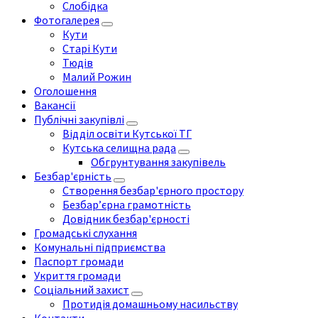
Слобідка
Фотогалерея
Кути
Старі Кути
Тюдів
Малий Рожин
Оголошення
Вакансії
Публічні закупівлі
Відділ освіти Кутської ТГ
Кутська селищна рада
Обгрунтування закупівель
Безбар'єрність
Створення безбар'єрного простору
Безбар’єрна грамотність
Довідник безбар'єрності
Громадські слухання
Комунальні підприємства
Паспорт громади
Укриття громади
Соціальний захист
Протидія домашньому насильству