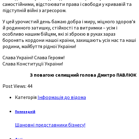
самостійними, відстоювати права і свободи у кривавій та
підступній війні з агресором.
У цей урочистий день бажаю добра і миру, міцного здоров’я
й родинного затишку, стійкості та витримки – усім і
особливо нашим бійцям, які зі зброєю в руках зараз
боронять кордони нашої країни, захищають усіх нас та наші
родини, майбуття рідної України!
Слава Україні! Слава Героям!
Слава Конституції України!
З повагою селищний голова Дмитро ПАВЛЮК
Post Views:
44
Категорія
Інформація до відома
Попередній
Шановні представники бізнесу!