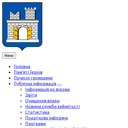
Перейти
Перейдіть
Перейдіть
Перейти
до
на
на
до
змісту
ліву
праву
нижнього
бічну
бічну
колонтитула
панель
панель
Меню
Головна
Пам'яті Героїв
Почесні громадяни
Публічна інформація
Інформація до відома
Звіти
Очищення влади
Новини служби зайнятості
Статистика
Податкова інформує
Програми