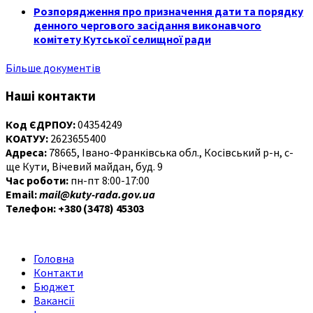
Розпорядження про призначення дати та порядку
денного чергового засідання виконавчого
комітету Кутської селищної ради
Більше документів
Наші контакти
Код ЄДРПОУ:
04354249
КОАТУУ:
2623655400
Адреса:
78665, Івано-Франківська обл., Косівський р-н, с-
ще Кути, Вічевий майдан, буд. 9
Час роботи:
пн-пт 8:00-17:00
Email:
mail@kuty-rada.gov.ua
Телефон: +380 (3478) 45303
Головна
Контакти
Бюджет
Вакансії