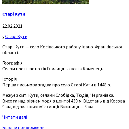
Старі Кути
22.02.2021
у
Старі Кути
Старі Кути — село Косівського району Івано-Франківської
області.
Географія
Селом протікає потік Гнилиця та потік Каменець.
Історія
Перша письмова згадка про село Старі Кути в 1448 р.
Межує з смт. Кути, селами Слобідка, Тюдів, Черганівка.
Висота над рівнем моря в центрі 430 м. Відстань від Косова
9 км, від залізничної станції Вижниця — 3 км.
Читати далі
Більше повідомлень