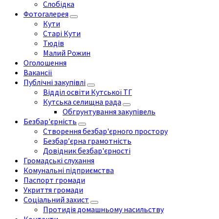
Слобідка
Фотогалерея
Кути
Старі Кути
Тюдів
Малий Рожин
Оголошення
Вакансії
Публічні закупівлі
Відділ освіти Кутської ТГ
Кутська селищна рада
Обгрунтування закупівель
Безбар'єрність
Створення безбар'єрного простору
Безбар’єрна грамотність
Довідник безбар'єрності
Громадські слухання
Комунальні підприємства
Паспорт громади
Укриття громади
Соціальний захист
Протидія домашньому насильству