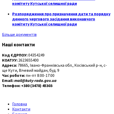
комітету Кутської селищної ради
Розпорядження про призначення дати та порядку
денного чергового засідання виконавчого
комітету Кутської селищної ради
Більше документів
Наші контакти
Код ЄДРПОУ:
04354249
КОАТУУ:
2623655400
Адреса:
78665, Івано-Франківська обл., Косівський р-н, с-
ще Кути, Вічевий майдан, буд. 9
Час роботи:
пн-пт 8:00-17:00
Email:
mail@kuty-rada.gov.ua
Телефон: +380 (3478) 45303
Головна
Контакти
Бюджет