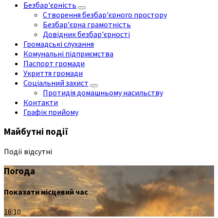
Безбар'єрність
Створення безбар'єрного простору
Безбар’єрна грамотність
Довідник безбар'єрності
Громадські слухання
Комунальні підприємства
Паспорт громади
Укриття громади
Соціальний захист
Протидія домашньому насильству
Контакти
Графік прийому
Майбутні події
Події відсутні
Погода
Показати місцевий час
16:10