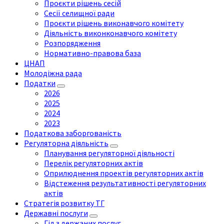
Проєкти рішень сесій
Сесії селищної ради
Проєкти рішень виконавчого комітету
Діяльність виконконавчого комітету
Розпорядження
Нормативно-правова база
ЦНАП
Молодіжна рада
Податки
2026
2025
2024
2023
Податкова заборгованість
Регуляторна діяльність
Планування регуляторної діяльності
Перелік регуляторних актів
Оприлюднення проектів регуляторних актів
Відстеження результативності регуляторних
актів
Стратегія розвитку ТГ
Державні послуги
Гід з держаних послуг