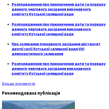
Розпорядження про призначення дати та порядку
денного чергового засідання виконавчого
комітету Кутської селищної ради
Розпорядження про призначення дати та порядку
денного чергового засідання виконавчого
комітету Кутської селищної ради
Про скликання пленарного засідання шістдесят
другої сесії Кутської селищної ради VIII
демократичного скликання
Розпорядження про призначення дати та порядку
денного чергового засідання виконавчого
комітету Кутської селищної ради
Більше документів
Рекомендована публікація