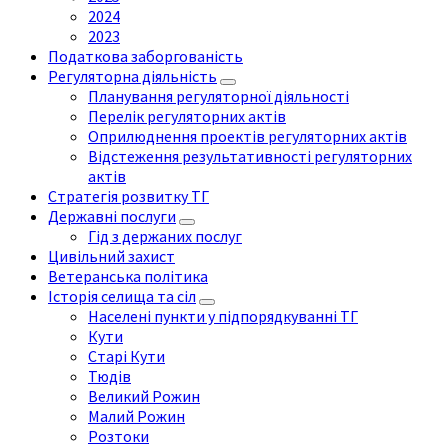
2024
2023
Податкова заборгованість
Регуляторна діяльність
Планування регуляторної діяльності
Перелік регуляторних актів
Оприлюднення проектів регуляторних актів
Відстеження результативності регуляторних
актів
Стратегія розвитку ТГ
Державні послуги
Гід з держаних послуг
Цивільний захист
Ветеранська політика
Історія селища та сіл
Населені пункти у підпорядкуванні ТГ
Кути
Старі Кути
Тюдів
Великий Рожин
Малий Рожин
Розтоки