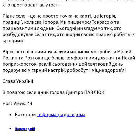
хто просто завітав у гості.
Рідне село – це не просто точка на карті, це історія,
традиції, колиска і опора. Ми пишаємося їх красою та
працьовитими людьми. Сьогодні ми згадуємо тих, хто
розбудовував села і тих, хто щодня своєю працею робить їх
кращими.
Вірю, що спільними зусиллями ми зможемо зробити Малий
Рожин та Розтоки ще більш комфортними для життя. Нехай
попри жорстокі реалії сьогодення цей святковий день
подарує всім гарний настрій, добробут і міцне здоров’я!
Слава Україні!
З повагою селищний голова Дмитро ПАВЛЮК
Post Views:
44
Категорія
Інформація до відома
Попередній