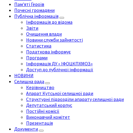
Пам'яті Героїв
Почесні громадяни
Публічна інформація
Інформація до відома
Звіти
Очищення влади
Новини служби зайнятості
Статистика
Податкова інформує
Програми
Інформація ДУ « ІФОЦКПХМОЗ»
Доступ до публічної інформації
НОВИНИ
Селищна рада
Керівництво
Апарат Кутської селищної ради
Структурні підрозділи апарату селищної ради
Депутатський корпус
Постійні комісії
Виконавчий комітет
Презентація
Документи