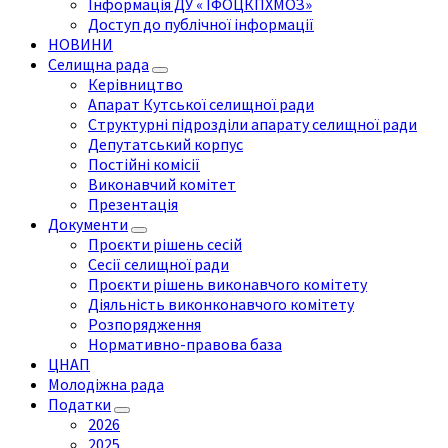
Інформація ДУ « ІФОЦКПХМОЗ»
Доступ до публічної інформації
НОВИНИ
Селищна рада
Керівництво
Апарат Кутської селищної ради
Структурні підрозділи апарату селищної ради
Депутатський корпус
Постійні комісії
Виконавчий комітет
Презентація
Документи
Проєкти рішень сесій
Сесії селищної ради
Проєкти рішень виконавчого комітету
Діяльність виконконавчого комітету
Розпорядження
Нормативно-правова база
ЦНАП
Молодіжна рада
Податки
2026
2025