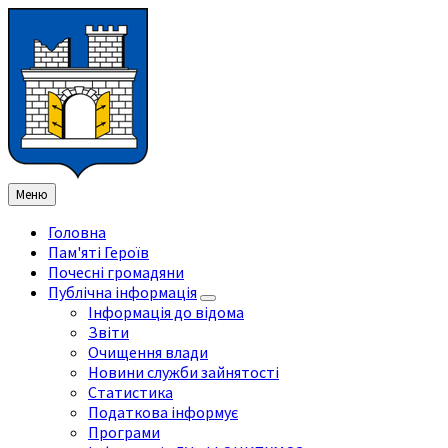
Перейти
Перейдіть
Перейдіть
Перейти
до
на
на
до
змісту
ліву
праву
нижнього
бічну
бічну
колонтитула
панель
панель
Меню
Головна
Пам'яті Героїв
Почесні громадяни
Публічна інформація
Інформація до відома
Звіти
Очищення влади
Новини служби зайнятості
Статистика
Податкова інформує
Програми