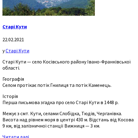
Старі Кути
22.02.2021
у
Старі Кути
Старі Кути — село Косівського району Івано-Франківської
області.
Географія
Селом протікає потік Гнилиця та потік Каменець.
Історія
Перша письмова згадка про село Старі Кути в 1448 р.
Межує з смт. Кути, селами Слобідка, Тюдів, Черганівка.
Висота над рівнем моря в центрі 430 м. Відстань від Косова
9 км, від залізничної станції Вижниця — 3 км.
Читати далі