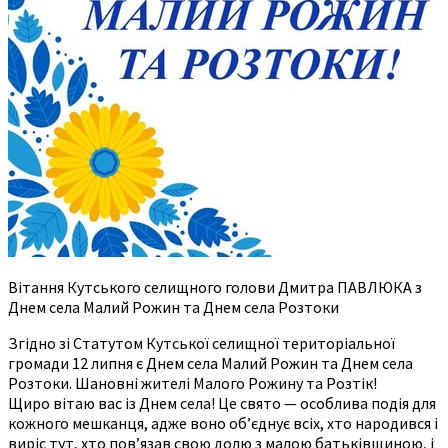
Вітання Кутського селищного голови Дмитра ПАВЛЮКА з
Днем села Малий Рожин та Днем села Розтоки
Згідно зі Статутом Кутської селищної територіальної
громади 12 липня є Днем села Малий Рожин та Днем села
Розтоки. Шановні жителі Малого Рожину та Розтік!
Щиро вітаю вас із Днем села! Це свято — особлива подія для
кожного мешканця, адже воно об’єднує всіх, хто народився і
виріс тут, хто пов’язав свою долю з малою батьківщиною, і