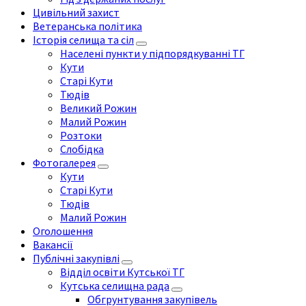
Цивільний захист
Ветеранська політика
Історія селища та сіл
Населені пункти у підпорядкуванні ТГ
Кути
Старі Кути
Тюдів
Великий Рожин
Малий Рожин
Розтоки
Слобідка
Фотогалерея
Кути
Старі Кути
Тюдів
Малий Рожин
Оголошення
Вакансії
Публічні закупівлі
Відділ освіти Кутської ТГ
Кутська селищна рада
Обгрунтування закупівель