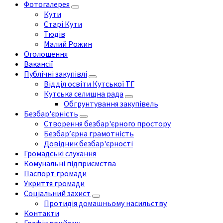
Фотогалерея
Кути
Старі Кути
Тюдів
Малий Рожин
Оголошення
Вакансії
Публічні закупівлі
Відділ освіти Кутської ТГ
Кутська селищна рада
Обгрунтування закупівель
Безбар'єрність
Створення безбар'єрного простору
Безбар’єрна грамотність
Довідник безбар'єрності
Громадські слухання
Комунальні підприємства
Паспорт громади
Укриття громади
Соціальний захист
Протидія домашньому насильству
Контакти