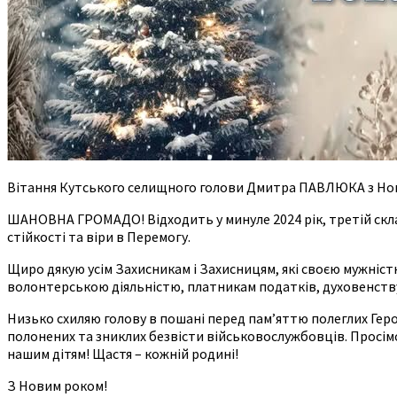
Вітання Кутського селищного голови Дмитра ПАВЛЮКА з Но
ШАНОВНА ГРОМАДО! Відходить у минуле 2024 рік, третій скла
стійкості та віри в Перемогу.
Щиро дякую усім Захисникам і Захисницям, які своєю мужніст
волонтерською діяльністю, платникам податків, духовенству
Низько схиляю голову в пошані перед пам’яттю полеглих Геро
полонених та зниклих безвісти військовослужбовців. Просімо у
нашим дітям! Щастя – кожній родині!
З Новим роком!