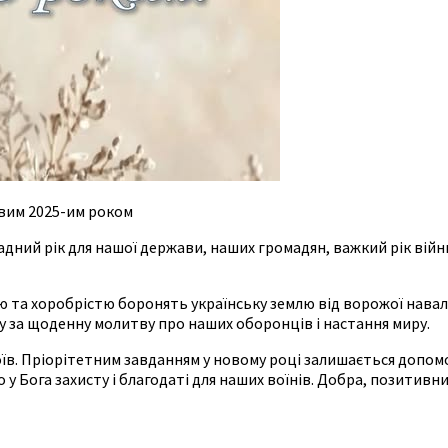
вим 2025-им роком
дний рік для нашої держави, наших громадян, важкий рік війн
ю та хоробрістю боронять українську землю від ворожої навали
 за щоденну молитву про наших оборонців і настання миру.
їв. Пріорітетним завданням у новому році залишається допомо
 Бога захисту і благодаті для наших воїнів. Добра, позитивних 