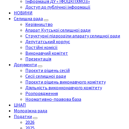
Інформація ДУ « ІФОЦКПХМОЗ»
Доступ до публічної інформації
НОВИНИ
Селищна рада
Керівництво
Апарат Кутської селищної ради
Структурні підрозділи апарату селищної ради
Депутатський корпус
Постійні комісії
Виконавчий комітет
Презентація
Документи
Проєкти рішень сесій
Сесії селищної ради
Проєкти рішень виконавчого комітету
Діяльність виконконавчого комітету
Розпорядження
Нормативно-правова база
ЦНАП
Молодіжна рада
Податки
2026
2025