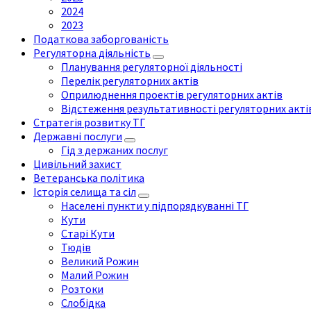
2024
2023
Податкова заборгованість
Регуляторна діяльність
Планування регуляторної діяльності
Перелік регуляторних актів
Оприлюднення проектів регуляторних актів
Відстеження результативності регуляторних акті
Стратегія розвитку ТГ
Державні послуги
Гід з держаних послуг
Цивільний захист
Ветеранська політика
Історія селища та сіл
Населені пункти у підпорядкуванні ТГ
Кути
Старі Кути
Тюдів
Великий Рожин
Малий Рожин
Розтоки
Слобідка