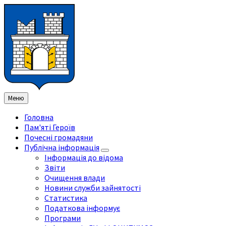
Перейти
Перейдіть
Перейдіть
Перейти
до
на
на
до
змісту
ліву
праву
нижнього
бічну
бічну
колонтитула
панель
панель
Меню
Головна
Пам'яті Героїв
Почесні громадяни
Публічна інформація
Інформація до відома
Звіти
Очищення влади
Новини служби зайнятості
Статистика
Податкова інформує
Програми