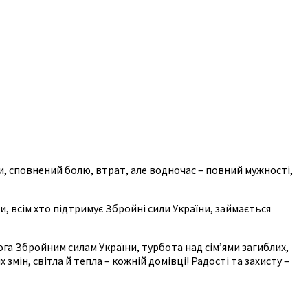
и, сповнений болю, втрат, але водночас – повний мужності,
, всім хто підтримує Збройні сили України, займається
га Збройним силам України, турбота над сім’ями загиблих,
змін, світла й тепла – кожній домівці! Радості та захисту –