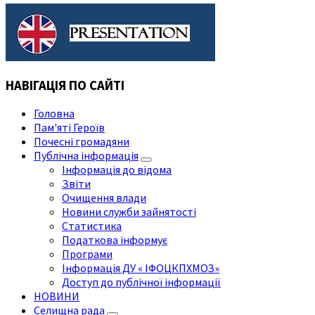
НАВІГАЦІЯ ПО САЙТІ
Головна
Пам'яті Героїв
Почесні громадяни
Публічна інформація
Інформація до відома
Звіти
Очищення влади
Новини служби зайнятості
Статистика
Податкова інформує
Програми
Інформація ДУ « ІФОЦКПХМОЗ»
Доступ до публічної інформації
НОВИНИ
Селищна рада