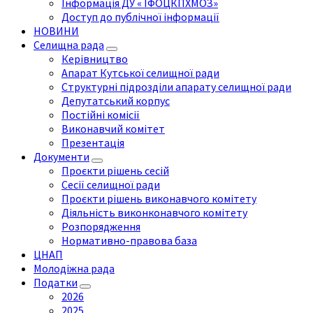
Інформація ДУ « ІФОЦКПХМОЗ»
Доступ до публічної інформації
НОВИНИ
Селищна рада
Керівництво
Апарат Кутської селищної ради
Структурні підрозділи апарату селищної ради
Депутатський корпус
Постійні комісії
Виконавчий комітет
Презентація
Документи
Проєкти рішень сесій
Сесії селищної ради
Проєкти рішень виконавчого комітету
Діяльність виконконавчого комітету
Розпорядження
Нормативно-правова база
ЦНАП
Молодіжна рада
Податки
2026
2025