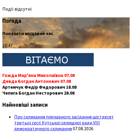
Події відсутні
Погода
Показати місцевий час
10:47
Гожда Мар'яна Миколаївна 07.08
Девда Богдан Антонович 07.08
Артемчук Федір Федорович 18.08
Чепига Богдан Несторович 28.08
Найновіші записи
Про скликання пленарного засідання шістдесят
третьої сесії Кутської селищної ради VIII
демократичного скликання
07.08.2026