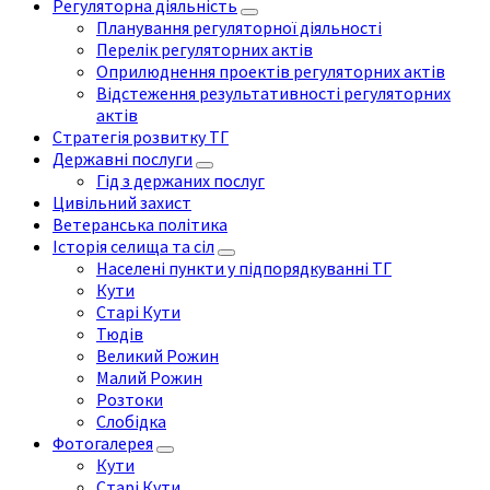
Регуляторна діяльність
Планування регуляторної діяльності
Перелік регуляторних актів
Оприлюднення проектів регуляторних актів
Відстеження результативності регуляторних
актів
Стратегія розвитку ТГ
Державні послуги
Гід з держаних послуг
Цивільний захист
Ветеранська політика
Історія селища та сіл
Населені пункти у підпорядкуванні ТГ
Кути
Старі Кути
Тюдів
Великий Рожин
Малий Рожин
Розтоки
Слобідка
Фотогалерея
Кути
Старі Кути