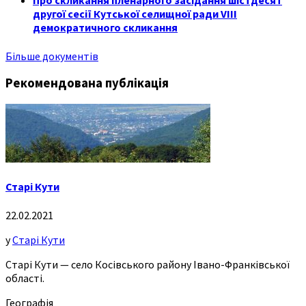
Про скликання пленарного засідання шістдесят
другої сесії Кутської селищної ради VIII
демократичного скликання
Більше документів
Рекомендована публікація
Старі Кути
22.02.2021
у
Старі Кути
Старі Кути — село Косівського району Івано-Франківської
області.
Географія