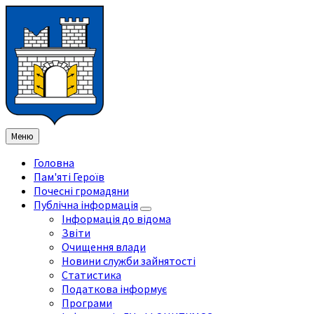
Перейти
Перейдіть
Перейдіть
Перейти
до
на
на
до
змісту
ліву
праву
нижнього
бічну
бічну
колонтитула
панель
панель
Меню
Головна
Пам'яті Героїв
Почесні громадяни
Публічна інформація
Інформація до відома
Звіти
Очищення влади
Новини служби зайнятості
Статистика
Податкова інформує
Програми