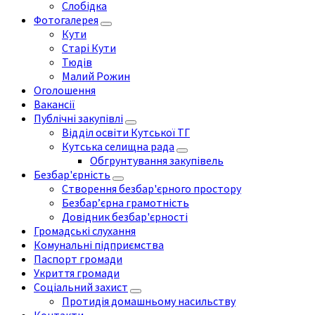
Слобідка
Фотогалерея
Кути
Старі Кути
Тюдів
Малий Рожин
Оголошення
Вакансії
Публічні закупівлі
Відділ освіти Кутської ТГ
Кутська селищна рада
Обгрунтування закупівель
Безбар'єрність
Створення безбар'єрного простору
Безбар’єрна грамотність
Довідник безбар'єрності
Громадські слухання
Комунальні підприємства
Паспорт громади
Укриття громади
Соціальний захист
Протидія домашньому насильству