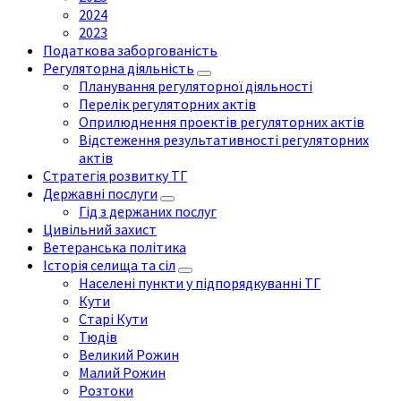
2024
2023
Податкова заборгованість
Регуляторна діяльність
Планування регуляторної діяльності
Перелік регуляторних актів
Оприлюднення проектів регуляторних актів
Відстеження результативності регуляторних
актів
Стратегія розвитку ТГ
Державні послуги
Гід з держаних послуг
Цивільний захист
Ветеранська політика
Історія селища та сіл
Населені пункти у підпорядкуванні ТГ
Кути
Старі Кути
Тюдів
Великий Рожин
Малий Рожин
Розтоки