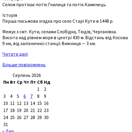
Селом протікає потік Гнилиця та потік Каменець.
Історія
Перша письмова згадка про село Старі Кути в 1448 р.
Межує з смт. Кути, селами Слобідка, Тюдів, Черганівка.
Висота над рівнем моря в центрі 430 м. Відстань від Косова
9 км, від залізничної станції Вижниця — 3 км.
Читати далі
Більше повідомлень
Серпень 2026
Пн
Вт
Ср
Чт
Пт
Сб
Нд
1
2
3
4
5
6
7
8
9
10
11
12
13
14
15
16
17
18
19
20
21
22
23
24
25
26
27
28
29
30
31
« Лип