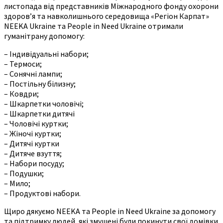
листопада від представників Міжнародного фонду охорони
здоров’я та навколишнього середовища «Регіон Карпат»
NEEKA Ukraine та People in Need Ukraine отримали
гуманітрану допомогу:
– Індивідуальні набори;
– Термоси;
– Сонячні лампи;
– Постільну білизну;
– Ковдри;
– Шкарпетки чоловічі;
– Шкарпетки дитячі
– Чоловічі куртки;
– Жіночі куртки;
– Дитячі куртки
– Дитяче взуття;
– Набори посуду;
– Подушки;
– Мило;
– Продуктові набори.
Щиро дякуємо NEEKA та People in Need Ukraine за допомогу
та підтримку людей, які змушені були покинути свої домівки