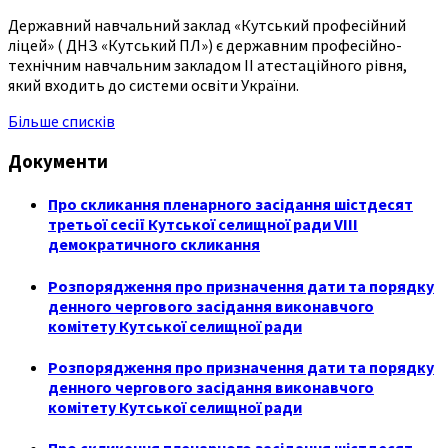
Державний навчальний заклад «Кутський професійний
ліцей» ( ДНЗ «Кутський ПЛ») є державним професійно-
технічним навчальним закладом ІІ атестаційного рівня,
який входить до системи освіти України.
Більше списків
Документи
Про скликання пленарного засідання шістдесят
третьої сесії Кутської селищної ради VIII
демократичного скликання
Розпорядження про призначення дати та порядку
денного чергового засідання виконавчого
комітету Кутської селищної ради
Розпорядження про призначення дати та порядку
денного чергового засідання виконавчого
комітету Кутської селищної ради