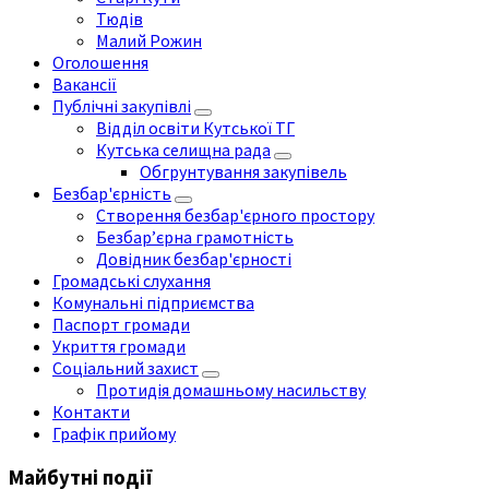
Тюдів
Малий Рожин
Оголошення
Вакансії
Публічні закупівлі
Відділ освіти Кутської ТГ
Кутська селищна рада
Обгрунтування закупівель
Безбар'єрність
Створення безбар'єрного простору
Безбар’єрна грамотність
Довідник безбар'єрності
Громадські слухання
Комунальні підприємства
Паспорт громади
Укриття громади
Соціальний захист
Протидія домашньому насильству
Контакти
Графік прийому
Майбутні події