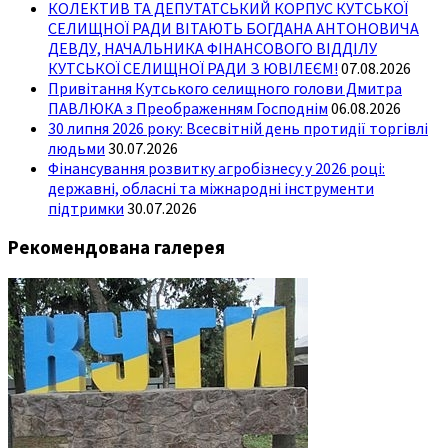
КОЛЕКТИВ ТА ДЕПУТАТСЬКИЙ КОРПУС КУТСЬКОЇ
СЕЛИЩНОЇ РАДИ ВІТАЮТЬ БОГДАНА АНТОНОВИЧА
ДЕВДУ, НАЧАЛЬНИКА ФІНАНСОВОГО ВІДДІЛУ
КУТСЬКОЇ СЕЛИЩНОЇ РАДИ З ЮВІЛЕЄМ!
07.08.2026
Привітання Кутського селищного голови Дмитра
ПАВЛЮКА з Преображенням Господнім
06.08.2026
30 липня 2026 року: Всесвітній день протидії торгівлі
людьми
30.07.2026
Фінансування розвитку агробізнесу у 2026 році:
державні, обласні та міжнародні інструменти
підтримки
30.07.2026
Рекомендована галерея