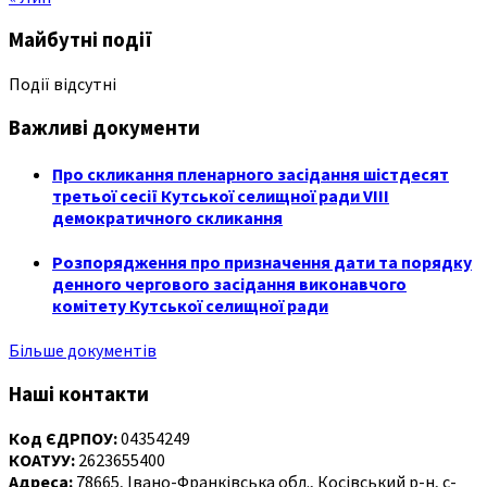
Майбутні події
Події відсутні
Важливі документи
Про скликання пленарного засідання шістдесят
третьої сесії Кутської селищної ради VIII
демократичного скликання
Розпорядження про призначення дати та порядку
денного чергового засідання виконавчого
комітету Кутської селищної ради
Більше документів
Наші контакти
Код ЄДРПОУ:
04354249
КОАТУУ:
2623655400
Адреса:
78665, Івано-Франківська обл., Косівський р-н, с-