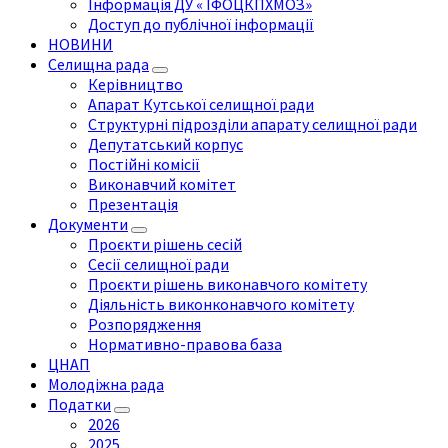
Інформація ДУ « ІФОЦКПХМОЗ»
Доступ до публічної інформації
НОВИНИ
Селищна рада
Керівництво
Апарат Кутської селищної ради
Структурні підрозділи апарату селищної ради
Депутатський корпус
Постійні комісії
Виконавчий комітет
Презентація
Документи
Проєкти рішень сесій
Сесії селищної ради
Проєкти рішень виконавчого комітету
Діяльність виконконавчого комітету
Розпорядження
Нормативно-правова база
ЦНАП
Молодіжна рада
Податки
2026
2025