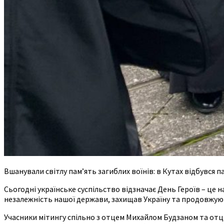
Вшанували світлу пам’ять загиблих воїнів: в Кутах відбувся п
Сьогодні українське суспільство відзначає День Героїв – це 
незалежність нашої держави, захищав Україну та продовжують
Учасники мітингу спільно з отцем Михайлом Будзаном та отце