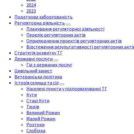
2024
2023
Податкова заборгованість
Регуляторна діяльність
Планування регуляторної діяльності
Перелік регуляторних актів
Оприлюднення проектів регуляторних актів
Відстеження результативності регуляторних акті
Стратегія розвитку ТГ
Державні послуги
Гід з держаних послуг
Цивільний захист
Ветеранська політика
Історія селища та сіл
Населені пункти у підпорядкуванні ТГ
Кути
Старі Кути
Тюдів
Великий Рожин
Малий Рожин
Розтоки
Слобідка