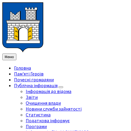
Перейти
Перейдіть
Перейдіть
Перейти
до
на
на
до
змісту
ліву
праву
нижнього
бічну
бічну
колонтитула
панель
панель
Меню
Головна
Пам'яті Героїв
Почесні громадяни
Публічна інформація
Інформація до відома
Звіти
Очищення влади
Новини служби зайнятості
Статистика
Податкова інформує
Програми