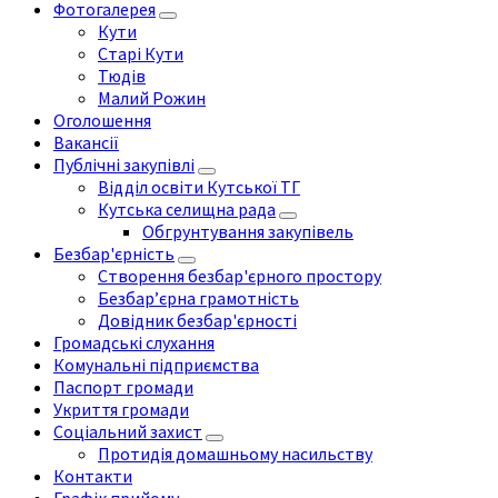
Фотогалерея
Кути
Старі Кути
Тюдів
Малий Рожин
Оголошення
Вакансії
Публічні закупівлі
Відділ освіти Кутської ТГ
Кутська селищна рада
Обгрунтування закупівель
Безбар'єрність
Створення безбар'єрного простору
Безбар’єрна грамотність
Довідник безбар'єрності
Громадські слухання
Комунальні підприємства
Паспорт громади
Укриття громади
Соціальний захист
Протидія домашньому насильству
Контакти