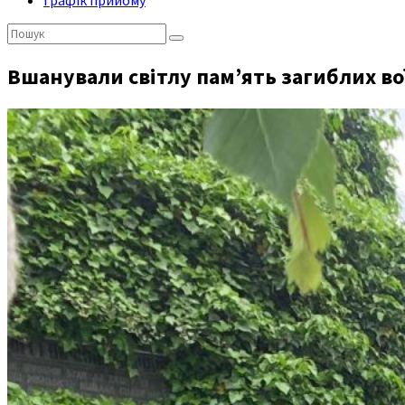
Графік прийому
Пошук:
Вшанували світлу пам’ять загиблих вої