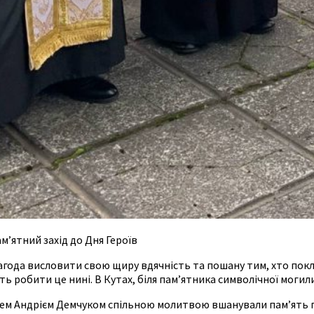
ам’ятний захід до Дня Героїв
нагода висловити свою щиру вдячність та пошану тим, хто покла
 робити це нині. В Кутах, біля пам’ятника символічної могил
м Андрієм Демчуком спільною молитвою вшанували пам’ять полег