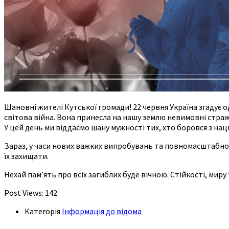
Шановні жителі Кутської громади! 22 червня Україна згадує о
світова війна. Вона принесла на нашу землю невимовні стражд
У цей день ми віддаємо шану мужності тих, хто боровся з на
Зараз, у часи нових важких випробувань та повномасштабної 
їх захищати.
Нехай пам’ять про всіх загиблих буде вічною. Стійкості, мир
Post Views:
142
Категорія
Інформація до відома