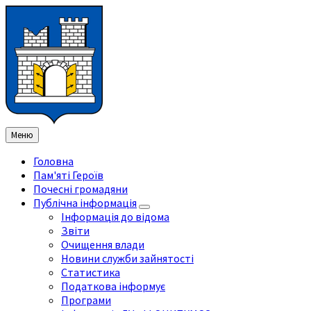
Перейти
Перейдіть
Перейдіть
Перейти
до
на
на
до
змісту
ліву
праву
нижнього
бічну
бічну
колонтитула
панель
панель
Меню
Головна
Пам'яті Героїв
Почесні громадяни
Публічна інформація
Інформація до відома
Звіти
Очищення влади
Новини служби зайнятості
Статистика
Податкова інформує
Програми