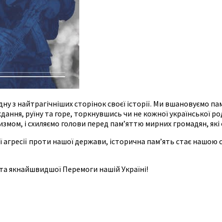
дну з найтрагічніших сторінок своєї історії. Ми вшановуємо пам
ання, руїну та горе, торкнувшись чи не кожної української ро
цизмом, і схиляємо голови перед пам’яттю мирних громадян, я
агресії проти нашої держави, історична пам’ять стає нашою си
у та якнайшвидшої Перемоги нашій Україні!