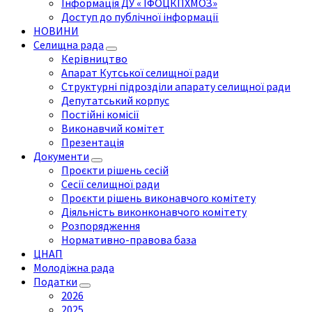
Інформація ДУ « ІФОЦКПХМОЗ»
Доступ до публічної інформації
НОВИНИ
Селищна рада
Керівництво
Апарат Кутської селищної ради
Структурні підрозділи апарату селищної ради
Депутатський корпус
Постійні комісії
Виконавчий комітет
Презентація
Документи
Проєкти рішень сесій
Сесії селищної ради
Проєкти рішень виконавчого комітету
Діяльність виконконавчого комітету
Розпорядження
Нормативно-правова база
ЦНАП
Молодіжна рада
Податки
2026
2025