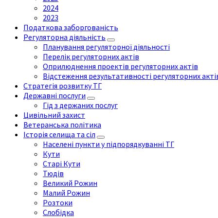
2024
2023
Податкова заборгованість
Регуляторна діяльність
Планування регуляторної діяльності
Перелік регуляторних актів
Оприлюднення проектів регуляторних актів
Відстеження результативності регуляторних акті
Стратегія розвитку ТГ
Державні послуги
Гід з держаних послуг
Цивільний захист
Ветеранська політика
Історія селища та сіл
Населені пункти у підпорядкуванні ТГ
Кути
Старі Кути
Тюдів
Великий Рожин
Малий Рожин
Розтоки
Слобідка