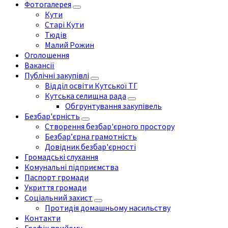
Фотогалерея
Кути
Старі Кути
Тюдів
Малий Рожин
Оголошення
Вакансії
Публічні закупівлі
Відділ освіти Кутської ТГ
Кутська селищна рада
Обгрунтування закупівель
Безбар'єрність
Створення безбар'єрного простору
Безбар’єрна грамотність
Довідник безбар'єрності
Громадські слухання
Комунальні підприємства
Паспорт громади
Укриття громади
Соціальний захист
Протидія домашньому насильству
Контакти