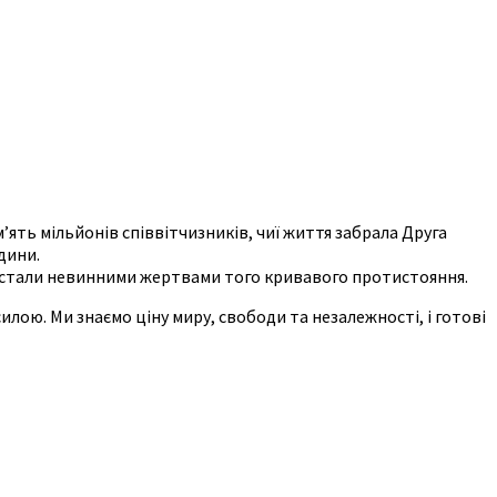
’ять мільйонів співвітчизників, чиї життя забрала Друга
дини.
кі стали невинними жертвами того кривавого протистояння.
лою. Ми знаємо ціну миру, свободи та незалежності, і готові