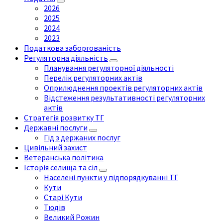
2026
2025
2024
2023
Податкова заборгованість
Регуляторна діяльність
Планування регуляторної діяльності
Перелік регуляторних актів
Оприлюднення проектів регуляторних актів
Відстеження результативності регуляторних
актів
Стратегія розвитку ТГ
Державні послуги
Гід з держаних послуг
Цивільний захист
Ветеранська політика
Історія селища та сіл
Населені пункти у підпорядкуванні ТГ
Кути
Старі Кути
Тюдів
Великий Рожин