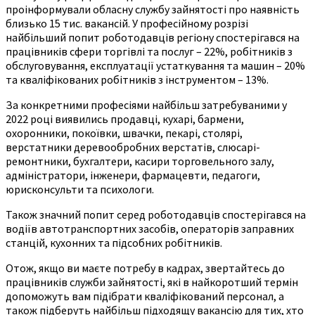
проінформували обласну службу зайнятості про наявність
близько 15 тис. вакансій. У професійному розрізі
найбільший попит роботодавців регіону спостерігався на
працівників сфери торгівлі та послуг – 22%, робітників з
обслуговування, експлуатації устаткування та машин – 20%
та кваліфікованих робітників з інструментом – 13%.
За конкретними професіями найбільш затребуваними у
2022 році виявились продавці, кухарі, бармени,
охоронники, покоївки, швачки, пекарі, столярі,
верстатники деревообробних верстатів, слюсарі-
ремонтники, бухгалтери, касири торговельного залу,
адміністратори, інженери, фармацевти, педагоги,
юрисконсульти та психологи.
Також значний попит серед роботодавців спостерігався на
водіїв автотранспортних засобів, операторів заправних
станцій, кухонних та підсобних робітників.
Отож, якщо ви маєте потребу в кадрах, звертайтесь до
працівників служби зайнятості, які в найкоротший термін
допоможуть вам підібрати кваліфікований персонал, а
також підберуть найбільш підходящу вакансію для тих, хто