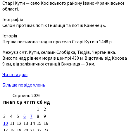
Старі Кути — село Косівського району Івано-Франківської
області.
Географія
Селом протікає потік Гнилиця та потік Каменець.
Історія
Перша письмова згадка про село Старі Кути в 1448 р.
Межує з смт. Кути, селами Слобідка, Тюдів, Черганівка.
Висота над рівнем моря в центрі 430 м. Відстань від Косова
9 км, від залізничної станції Вижниця — 3 км.
Читати далі
Більше повідомлень
Серпень 2026
Пн
Вт
Ср
Чт
Пт
Сб
Нд
1
2
3
4
5
6
7
8
9
10
11
12
13
14
15
16
17
18
19
20
21
22
23