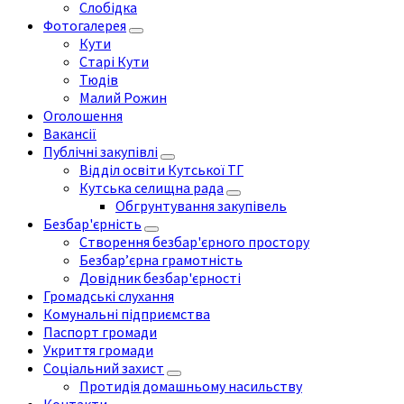
Слобідка
Фотогалерея
Кути
Старі Кути
Тюдів
Малий Рожин
Оголошення
Вакансії
Публічні закупівлі
Відділ освіти Кутської ТГ
Кутська селищна рада
Обгрунтування закупівель
Безбар'єрність
Створення безбар'єрного простору
Безбар’єрна грамотність
Довідник безбар'єрності
Громадські слухання
Комунальні підприємства
Паспорт громади
Укриття громади
Соціальний захист
Протидія домашньому насильству