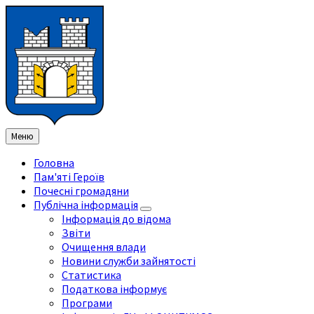
Перейти
Перейдіть
Перейдіть
Перейти
до
на
на
до
змісту
ліву
праву
нижнього
бічну
бічну
колонтитула
панель
панель
Меню
Головна
Пам'яті Героїв
Почесні громадяни
Публічна інформація
Інформація до відома
Звіти
Очищення влади
Новини служби зайнятості
Статистика
Податкова інформує
Програми