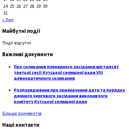
24
25
26
27
28
29
30
31
« Лип
Майбутні події
Події відсутні
Важливі документи
Про скликання пленарного засідання шістдесят
третьої сесії Кутської селищної ради VIII
демократичного скликання
Розпорядження про призначення дати та порядку
денного чергового засідання виконавчого
комітету Кутської селищної ради
Більше документів
Наші контакти