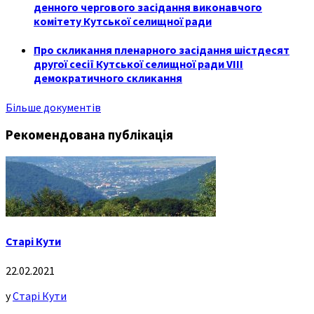
денного чергового засідання виконавчого
комітету Кутської селищної ради
Про скликання пленарного засідання шістдесят
другої сесії Кутської селищної ради VIII
демократичного скликання
Більше документів
Рекомендована публікація
Старі Кути
22.02.2021
у
Старі Кути