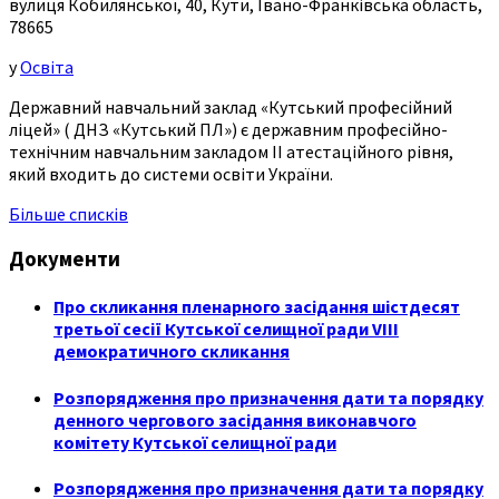
вулиця Кобилянської, 40, Кути, Івано-Франківська область,
78665
у
Освіта
Державний навчальний заклад «Кутський професійний
ліцей» ( ДНЗ «Кутський ПЛ») є державним професійно-
технічним навчальним закладом ІІ атестаційного рівня,
який входить до системи освіти України.
Більше списків
Документи
Про скликання пленарного засідання шістдесят
третьої сесії Кутської селищної ради VIII
демократичного скликання
Розпорядження про призначення дати та порядку
денного чергового засідання виконавчого
комітету Кутської селищної ради
Розпорядження про призначення дати та порядку