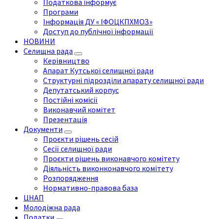
Податкова інформує
Програми
Інформація ДУ « ІФОЦКПХМОЗ»
Доступ до публічної інформації
НОВИНИ
Селищна рада
Керівництво
Апарат Кутської селищної ради
Структурні підрозділи апарату селищної ради
Депутатський корпус
Постійні комісії
Виконавчий комітет
Презентація
Документи
Проєкти рішень сесій
Сесії селищної ради
Проєкти рішень виконавчого комітету
Діяльність виконконавчого комітету
Розпорядження
Нормативно-правова база
ЦНАП
Молодіжна рада
Податки