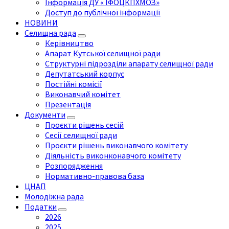
Інформація ДУ « ІФОЦКПХМОЗ»
Доступ до публічної інформації
НОВИНИ
Селищна рада
Керівництво
Апарат Кутської селищної ради
Структурні підрозділи апарату селищної ради
Депутатський корпус
Постійні комісії
Виконавчий комітет
Презентація
Документи
Проєкти рішень сесій
Сесії селищної ради
Проєкти рішень виконавчого комітету
Діяльність виконконавчого комітету
Розпорядження
Нормативно-правова база
ЦНАП
Молодіжна рада
Податки
2026
2025