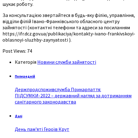
шукає роботу.
За консультацією звертайтеся в будь-яку філію, управління,
відділи філій Івано-Франківського обласного центру
зайнятості (контактні телефони та адреси за посиланням
https://ifr.dcz.gov.ua/publikaciya/kontakty-ivano-frankivskoyi-
oblasnoyi-sluzhby-zaynyatosti ).
Post Views:
74
Категорія
Новини служби зайнятості
Попередній
Держпродспоживслужба Прикарпаття:
ПІДСУМКИ-2022 – державний нагляд за дотриманням
санітарного законодавства
Далі
День пам'яті Героїв Крут