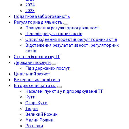
2024
2023
Податкова заборгованість
Регуляторна діяльність
Планування регуляторної діяльності
Перелік регуляторних актів
Оприлюднення проектів регуляторних актів
Відстеження результативності регуляторних
актів
Стратегія розвитку ТГ
Державні послуги
Гід з держаних послуг
Цивільний захист
Ветеранська політика
Історія селища та сіл
Населені пункти у підпорядкуванні ТГ
Кути
Старі Кути
Тюдів
Великий Рожин
Малий Рожин
Розтоки