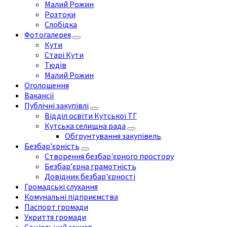
Малий Рожин
Розтоки
Слобідка
Фотогалерея
Кути
Старі Кути
Тюдів
Малий Рожин
Оголошення
Вакансії
Публічні закупівлі
Відділ освіти Кутської ТГ
Кутська селищна рада
Обгрунтування закупівель
Безбар'єрність
Створення безбар'єрного простору
Безбар’єрна грамотність
Довідник безбар'єрності
Громадські слухання
Комунальні підприємства
Паспорт громади
Укриття громади