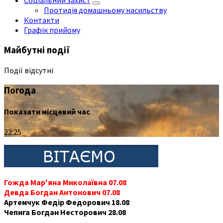
Соціальний захист
Протидія домашньому насильству
Контакти
Графік прийому
Майбутні події
Події відсутні
Погода
Показати місцевий час
22:25
Гожда Мар'яна Миколаївна 07.08
Девда Богдан Антонович 07.08
Артемчук Федір Федорович 18.08
Чепига Богдан Несторович 28.08