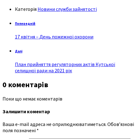
Категорія
Новини служби зайнятості
Попередній
17 квітня – День пожежної охорони
Далі
План прийняття регуляторних актів Кутської
селищної ради на 2021 рік
0 коментарів
Поки що немає коментарів
Залишити коментар
Ваша e-mail адреса не оприлюднюватиметься.
Обов’язкові
поля позначені
*