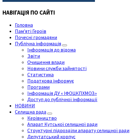
НАВІГАЦІЯ ПО САЙТІ
Головна
Пам'яті Героїв
Почесні громадяни
Публічна інформація
Інформація до відома
Звіти
Очищення влади
Новини служби зайнятості
Статистика
Податкова інформує
Програми
Інформація ДУ « ІФОЦКПХМОЗ»
Доступ до публічної інформації
НОВИНИ
Селищна рада
Керівництво
Апарат Кутської селищної ради
Структурні підрозділи апарату селищної ради
Депутатський корпус