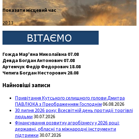
Показати місцевий час
20:13
Гожда Мар'яна Миколаївна 07.08
Девда Богдан Антонович 07.08
Артемчук Федір Федорович 18.08
Чепига Богдан Несторович 28.08
Найновіші записи
Привітання Кутського селищного голови Дмитра
ПАВЛЮКА з Преображенням Господнім
06.08.2026
30 липня 2026 року: Всесвітній день протидії торгівлі
людьми
30.07.2026
Фінансування розвитку агробізнесу у 2026 році:
державні, обласні та міжнародні інструменти
підтримки
30.07.2026