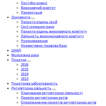
Постійні комісії
Виконавчий комітет
Презентація
Документи
Проєкти рішень сесій
Сесії селищної ради
Проєкти рішень виконавчого комітету
Діяльність виконконавчого комітету
Розпорядження
Нормативно-правова база
ЦНАП
Молодіжна рада
Податки
2026
2025
2024
2023
Податкова заборгованість
Регуляторна діяльність
Планування регуляторної діяльності
Перелік регуляторних актів
Оприлюднення проектів регуляторних актів