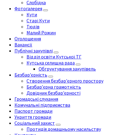
Слобідка
Фотогалерея
Кути
Старі Кути
Тюдів
Малий Рожин
Оголошення
Вакансії
Публічні закупівлі
Відділ освіти Кутської ТГ
Кутська селищна рада
Обгрунтування закупівель
Безбар'єрність
Створення безбар'єрного простору
Безбар’єрна грамотність
Довідник безбар'єрності
Громадські слухання
Комунальні підприємства
Паспорт громади
Укриття громади
Соціальний захист
Протидія домашньому насильству