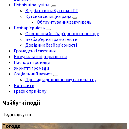
Публічні закупівлі
Відділ освіти Кутської ТГ
Кутська селищна рада
Обгрунтування закупівель
Безбар'єрність
Створення безбар'єрного простору
Безбар’єрна грамотність
Довідник безбар'єрності
Громадські слухання
Комунальні підприємства
Паспорт громади
Укриття громади
Соціальний захист
Протидія домашньому насильству
Контакти
Графік прийому
Майбутні події
Події відсутні
Погода