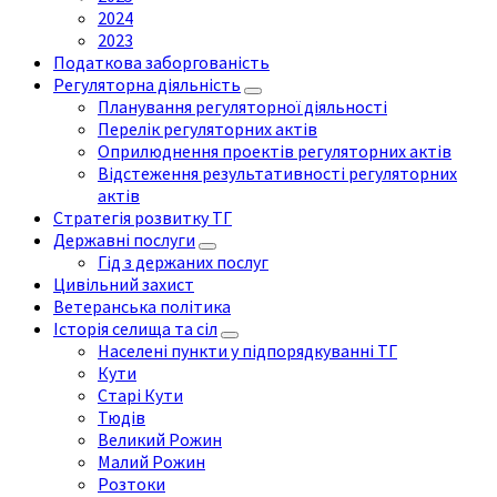
2024
2023
Податкова заборгованість
Регуляторна діяльність
Планування регуляторної діяльності
Перелік регуляторних актів
Оприлюднення проектів регуляторних актів
Відстеження результативності регуляторних
актів
Стратегія розвитку ТГ
Державні послуги
Гід з держаних послуг
Цивільний захист
Ветеранська політика
Історія селища та сіл
Населені пункти у підпорядкуванні ТГ
Кути
Старі Кути
Тюдів
Великий Рожин
Малий Рожин
Розтоки