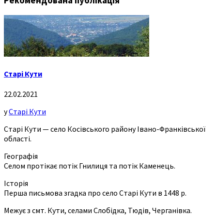
Рекомендована публікація
Старі Кути
22.02.2021
у
Старі Кути
Старі Кути — село Косівського району Івано-Франківської
області.
Географія
Селом протікає потік Гнилиця та потік Каменець.
Історія
Перша письмова згадка про село Старі Кути в 1448 р.
Межує з смт. Кути, селами Слобідка, Тюдів, Черганівка.