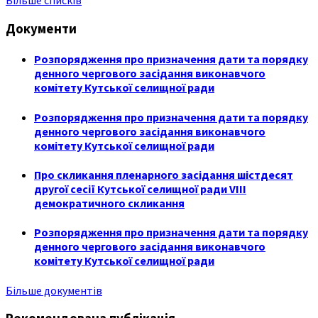
Більше списків
Документи
Розпорядження про призначення дати та порядку
денного чергового засідання виконавчого
комітету Кутської селищної ради
Розпорядження про призначення дати та порядку
денного чергового засідання виконавчого
комітету Кутської селищної ради
Про скликання пленарного засідання шістдесят
другої сесії Кутської селищної ради VIII
демократичного скликання
Розпорядження про призначення дати та порядку
денного чергового засідання виконавчого
комітету Кутської селищної ради
Більше документів