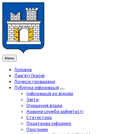
Перейти
Перейдіть
Перейдіть
Перейти
до
на
на
до
змісту
ліву
праву
нижнього
бічну
бічну
колонтитула
панель
панель
Меню
Головна
Пам'яті Героїв
Почесні громадяни
Публічна інформація
Інформація до відома
Звіти
Очищення влади
Новини служби зайнятості
Статистика
Податкова інформує
Програми