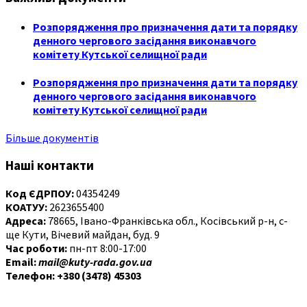
Розпорядження про призначення дати та порядку
денного чергового засідання виконавчого
комітету Кутської селищної ради
Розпорядження про призначення дати та порядку
денного чергового засідання виконавчого
комітету Кутської селищної ради
Більше документів
Наші контакти
Код ЄДРПОУ:
04354249
КОАТУУ:
2623655400
Адреса:
78665, Івано-Франківська обл., Косівський р-н, с-
ще Кути, Вічевий майдан, буд. 9
Час роботи:
пн-пт 8:00-17:00
Email:
mail@kuty-rada.gov.ua
Телефон: +380 (3478) 45303