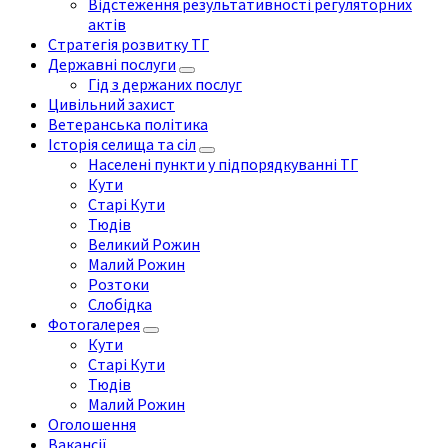
Відстеження результативності регуляторних
актів
Стратегія розвитку ТГ
Державні послуги
Гід з держаних послуг
Цивільний захист
Ветеранська політика
Історія селища та сіл
Населені пункти у підпорядкуванні ТГ
Кути
Старі Кути
Тюдів
Великий Рожин
Малий Рожин
Розтоки
Слобідка
Фотогалерея
Кути
Старі Кути
Тюдів
Малий Рожин
Оголошення
Вакансії