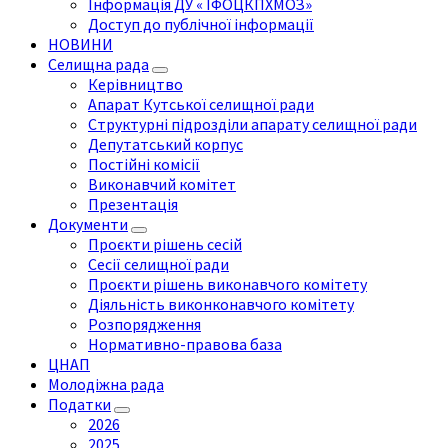
Інформація ДУ « ІФОЦКПХМОЗ»
Доступ до публічної інформації
НОВИНИ
Селищна рада
Керівництво
Апарат Кутської селищної ради
Структурні підрозділи апарату селищної ради
Депутатський корпус
Постійні комісії
Виконавчий комітет
Презентація
Документи
Проєкти рішень сесій
Сесії селищної ради
Проєкти рішень виконавчого комітету
Діяльність виконконавчого комітету
Розпорядження
Нормативно-правова база
ЦНАП
Молодіжна рада
Податки
2026
2025