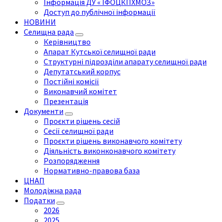
Інформація ДУ « ІФОЦКПХМОЗ»
Доступ до публічної інформації
НОВИНИ
Селищна рада
Керівництво
Апарат Кутської селищної ради
Структурні підрозділи апарату селищної ради
Депутатський корпус
Постійні комісії
Виконавчий комітет
Презентація
Документи
Проєкти рішень сесій
Сесії селищної ради
Проєкти рішень виконавчого комітету
Діяльність виконконавчого комітету
Розпорядження
Нормативно-правова база
ЦНАП
Молодіжна рада
Податки
2026
2025