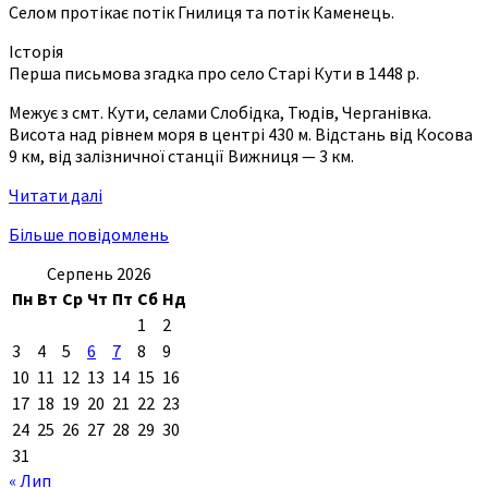
Селом протікає потік Гнилиця та потік Каменець.
Історія
Перша письмова згадка про село Старі Кути в 1448 р.
Межує з смт. Кути, селами Слобідка, Тюдів, Черганівка.
Висота над рівнем моря в центрі 430 м. Відстань від Косова
9 км, від залізничної станції Вижниця — 3 км.
Читати далі
Більше повідомлень
Серпень 2026
Пн
Вт
Ср
Чт
Пт
Сб
Нд
1
2
3
4
5
6
7
8
9
10
11
12
13
14
15
16
17
18
19
20
21
22
23
24
25
26
27
28
29
30
31
« Лип