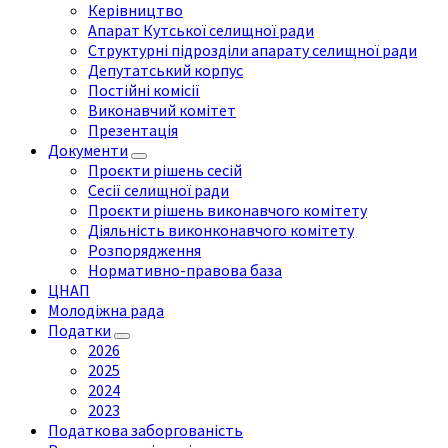
Керівництво
Апарат Кутської селищної ради
Структурні підрозділи апарату селищної ради
Депутатський корпус
Постійні комісії
Виконавчий комітет
Презентація
Документи
Проєкти рішень сесій
Сесії селищної ради
Проєкти рішень виконавчого комітету
Діяльність виконконавчого комітету
Розпорядження
Нормативно-правова база
ЦНАП
Молодіжна рада
Податки
2026
2025
2024
2023
Податкова заборгованість