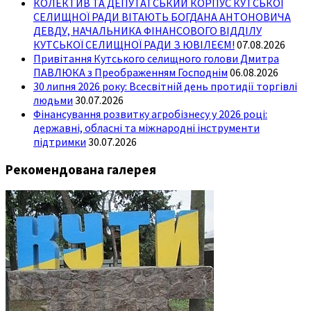
КОЛЕКТИВ ТА ДЕПУТАТСЬКИЙ КОРПУС КУТСЬКОЇ
СЕЛИЩНОЇ РАДИ ВІТАЮТЬ БОГДАНА АНТОНОВИЧА
ДЕВДУ, НАЧАЛЬНИКА ФІНАНСОВОГО ВІДДІЛУ
КУТСЬКОЇ СЕЛИЩНОЇ РАДИ З ЮВІЛЕЄМ!
07.08.2026
Привітання Кутського селищного голови Дмитра
ПАВЛЮКА з Преображенням Господнім
06.08.2026
30 липня 2026 року: Всесвітній день протидії торгівлі
людьми
30.07.2026
Фінансування розвитку агробізнесу у 2026 році:
державні, обласні та міжнародні інструменти
підтримки
30.07.2026
Рекомендована галерея