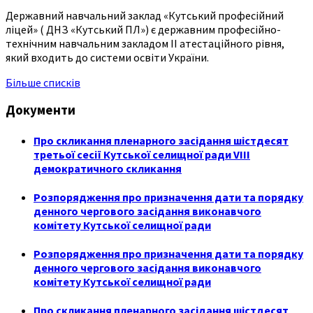
Державний навчальний заклад «Кутський професійний
ліцей» ( ДНЗ «Кутський ПЛ») є державним професійно-
технічним навчальним закладом ІІ атестаційного рівня,
який входить до системи освіти України.
Більше списків
Документи
Про скликання пленарного засідання шістдесят
третьої сесії Кутської селищної ради VIII
демократичного скликання
Розпорядження про призначення дати та порядку
денного чергового засідання виконавчого
комітету Кутської селищної ради
Розпорядження про призначення дати та порядку
денного чергового засідання виконавчого
комітету Кутської селищної ради
Про скликання пленарного засідання шістдесят