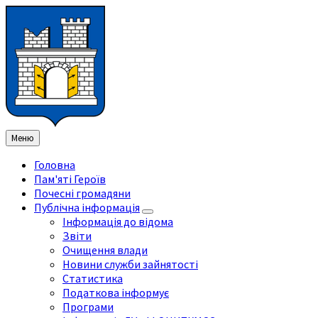
Перейти
Перейдіть
Перейдіть
Перейти
до
на
на
до
змісту
ліву
праву
нижнього
бічну
бічну
колонтитула
панель
панель
Меню
Головна
Пам'яті Героїв
Почесні громадяни
Публічна інформація
Інформація до відома
Звіти
Очищення влади
Новини служби зайнятості
Статистика
Податкова інформує
Програми