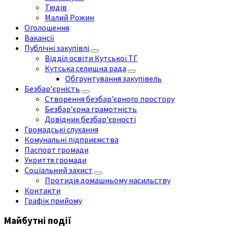
Тюдів
Малий Рожин
Оголошення
Вакансії
Публічні закупівлі
Відділ освіти Кутської ТГ
Кутська селищна рада
Обгрунтування закупівель
Безбар'єрність
Створення безбар'єрного простору
Безбар’єрна грамотність
Довідник безбар'єрності
Громадські слухання
Комунальні підприємства
Паспорт громади
Укриття громади
Соціальний захист
Протидія домашньому насильству
Контакти
Графік прийому
Майбутні події