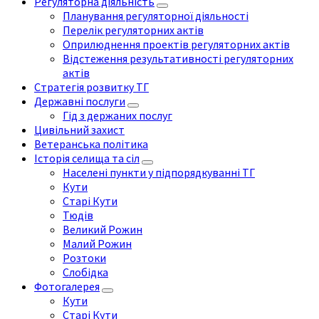
Регуляторна діяльність
Планування регуляторної діяльності
Перелік регуляторних актів
Оприлюднення проектів регуляторних актів
Відстеження результативності регуляторних
актів
Стратегія розвитку ТГ
Державні послуги
Гід з держаних послуг
Цивільний захист
Ветеранська політика
Історія селища та сіл
Населені пункти у підпорядкуванні ТГ
Кути
Старі Кути
Тюдів
Великий Рожин
Малий Рожин
Розтоки
Слобідка
Фотогалерея
Кути
Старі Кути