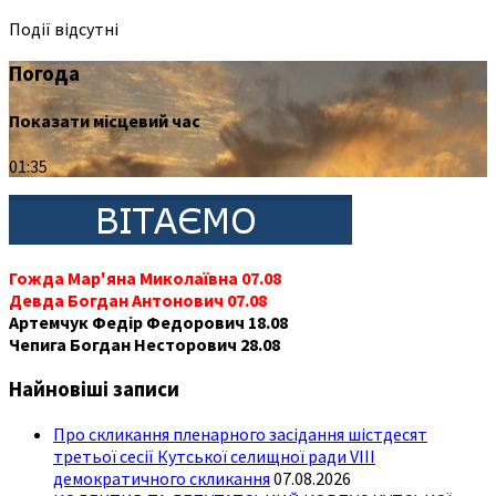
Події відсутні
Погода
Показати місцевий час
01:35
Гожда Мар'яна Миколаївна 07.08
Девда Богдан Антонович 07.08
Артемчук Федір Федорович 18.08
Чепига Богдан Несторович 28.08
Найновіші записи
Про скликання пленарного засідання шістдесят
третьої сесії Кутської селищної ради VIII
демократичного скликання
07.08.2026