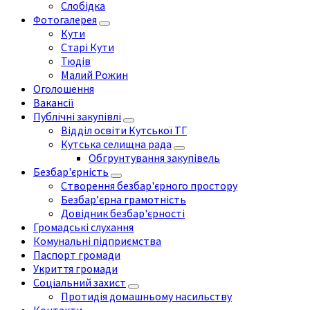
Слобідка
Фотогалерея
Кути
Старі Кути
Тюдів
Малий Рожин
Оголошення
Вакансії
Публічні закупівлі
Відділ освіти Кутської ТГ
Кутська селищна рада
Обгрунтування закупівель
Безбар'єрність
Створення безбар'єрного простору
Безбар’єрна грамотність
Довідник безбар'єрності
Громадські слухання
Комунальні підприємства
Паспорт громади
Укриття громади
Соціальний захист
Протидія домашньому насильству