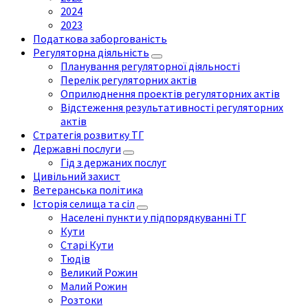
2024
2023
Податкова заборгованість
Регуляторна діяльність
Планування регуляторної діяльності
Перелік регуляторних актів
Оприлюднення проектів регуляторних актів
Відстеження результативності регуляторних
актів
Стратегія розвитку ТГ
Державні послуги
Гід з держаних послуг
Цивільний захист
Ветеранська політика
Історія селища та сіл
Населені пункти у підпорядкуванні ТГ
Кути
Старі Кути
Тюдів
Великий Рожин
Малий Рожин
Розтоки