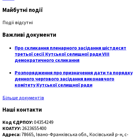
Майбутні події
Події відсутні
Важливі документи
Про скликання пленарного засідання шістдесят
третьої сесії Кутської селищної ради VIII
демократичного скликання
Розпорядження про призначення дати та порядку
денного чергового засідання виконавчого
комітету Кутської селищної ради
Більше документів
Наші контакти
Код ЄДРПОУ:
04354249
КОАТУУ:
2623655400
Адреса:
78665, Івано-Франківська обл., Косівський р-н, с-