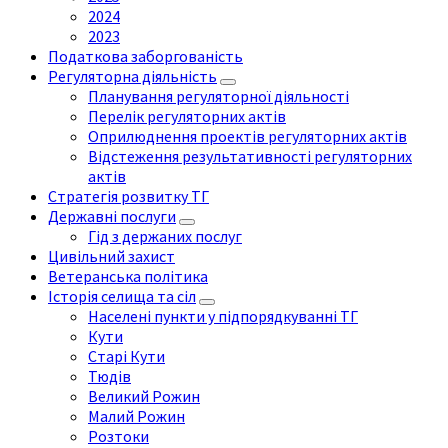
2024
2023
Податкова заборгованість
Регуляторна діяльність
Планування регуляторної діяльності
Перелік регуляторних актів
Оприлюднення проектів регуляторних актів
Відстеження результативності регуляторних
актів
Стратегія розвитку ТГ
Державні послуги
Гід з держаних послуг
Цивільний захист
Ветеранська політика
Історія селища та сіл
Населені пункти у підпорядкуванні ТГ
Кути
Старі Кути
Тюдів
Великий Рожин
Малий Рожин
Розтоки