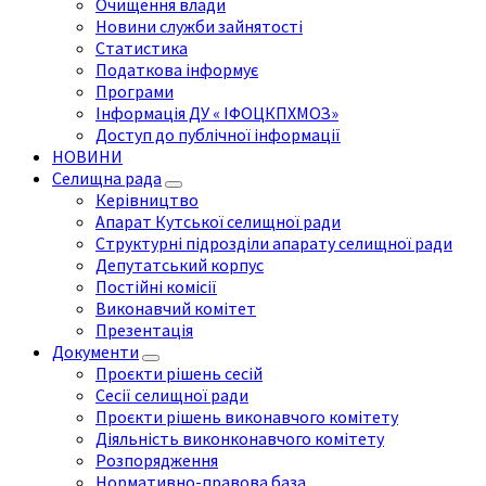
Очищення влади
Новини служби зайнятості
Статистика
Податкова інформує
Програми
Інформація ДУ « ІФОЦКПХМОЗ»
Доступ до публічної інформації
НОВИНИ
Селищна рада
Керівництво
Апарат Кутської селищної ради
Структурні підрозділи апарату селищної ради
Депутатський корпус
Постійні комісії
Виконавчий комітет
Презентація
Документи
Проєкти рішень сесій
Сесії селищної ради
Проєкти рішень виконавчого комітету
Діяльність виконконавчого комітету
Розпорядження
Нормативно-правова база