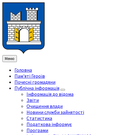
Перейти
Перейдіть
Перейдіть
Перейти
до
на
на
до
змісту
ліву
праву
нижнього
бічну
бічну
колонтитула
панель
панель
Меню
Головна
Пам'яті Героїв
Почесні громадяни
Публічна інформація
Інформація до відома
Звіти
Очищення влади
Новини служби зайнятості
Статистика
Податкова інформує
Програми