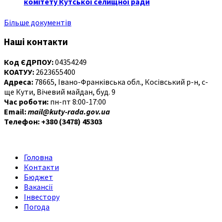
комітету Кутської селищної ради
Більше документів
Наші контакти
Код ЄДРПОУ:
04354249
КОАТУУ:
2623655400
Адреса:
78665, Івано-Франківська обл., Косівський р-н, с-
ще Кути, Вічевий майдан, буд. 9
Час роботи:
пн-пт 8:00-17:00
Email:
mail@kuty-rada.gov.ua
Телефон: +380 (3478) 45303
Головна
Контакти
Бюджет
Вакансії
Інвестору
Погода