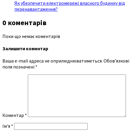
Як убезпечити електромережі власного будинку від
перенавантаження?
0 коментарів
Поки що немає коментарів
Залишити коментар
Ваша e-mail адреса не оприлюднюватиметься.
Обов’язкові
поля позначені
*
Коментар
*
Ім'я
*