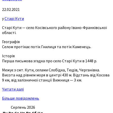
22.02.2021
у
Старі Кути
Старі Кути — село Косівського району Івано-Франківської
області.
Географія
Селом протікає потік Гнилиця та потік Каменець.
Історія
Перша письмова згадка про село Старі Кути в 1448 р.
Межує з смт. Кути, селами Слобідка, Тюдів, Черганівка.
Висота над рівнем моря в центрі 430 м. Відстань від Косова
9 км, від залізничної станції Вижниця — 3 км.
Читати далі
Більше повідомлень
Серпень 2026
Пн
Вт
Ср
Чт
Пт
Сб
Нд