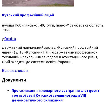
Кутський професійний ліцей
вулиця Кобилянської, 40, Кути, Івано-Франківська область,
78665
у
Освіта
Державний навчальний заклад «Кутський професійний
ліцей» ( ДНЗ «Кутський ПЛ») є державним професійно-
технічним навчальним закладом ІІ атестаційного рівня,
який входить до системи освіти України.
Більше списків
Документи
Про скликання пленарного засідання шістдесят
третьої сесії Кутської селищної ради VIII
демократичного скликання