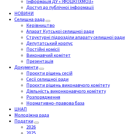
Інформація ДУ « ІФОЦКПХМОЗ»
Доступ до публічної інформації
НОВИНИ
Селищна рада
Керівництво
Апарат Кутської селищної ради
Структурні підрозділи апарату селищної ради
Депутатський корпус
Постійні комісії
Виконавчий комітет
Презентація
Документи
Проєкти рішень сесій
Сесії селищної ради
Проєкти рішень виконавчого комітету
Діяльність виконконавчого комітету
Розпорядження
Нормативно-правова база
ЦНАП
Молодіжна рада
Податки
2026
2025