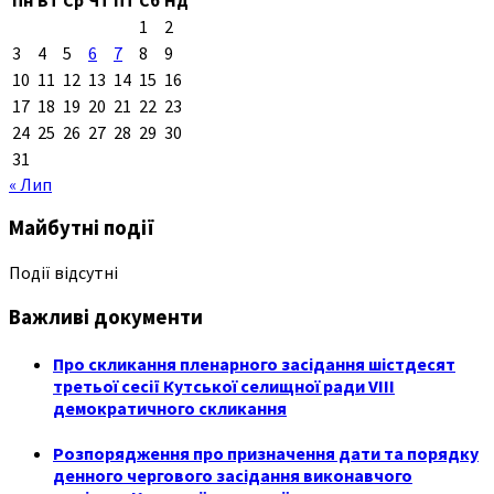
1
2
3
4
5
6
7
8
9
10
11
12
13
14
15
16
17
18
19
20
21
22
23
24
25
26
27
28
29
30
31
« Лип
Майбутні події
Події відсутні
Важливі документи
Про скликання пленарного засідання шістдесят
третьої сесії Кутської селищної ради VIII
демократичного скликання
Розпорядження про призначення дати та порядку
денного чергового засідання виконавчого