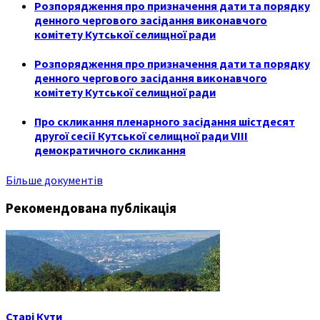
Розпорядження про призначення дати та порядку
денного чергового засідання виконавчого
комітету Кутської селищної ради
Розпорядження про призначення дати та порядку
денного чергового засідання виконавчого
комітету Кутської селищної ради
Про скликання пленарного засідання шістдесят
другої сесії Кутської селищної ради VIII
демократичного скликання
Більше документів
Рекомендована публікація
Старі Кути