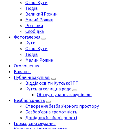
Старі Кути
Тюдів
Великий Рожин
Малий Рожин
Розтоки
Слобідка
Фотогалерея
Кути
Старі Кути
Тюдів
Малий Рожин
Оголошення
Вакансії
Публічні закупівлі
Відділ освіти Кутської ТГ
Кутська селищна рада
Обгрунтування закупівель
Безбар'єрність
Створення безбар'єрного простору
Безбар’єрна грамотність
Довідник безбар'єрності
Громадські слухання
Комунальні підприємства