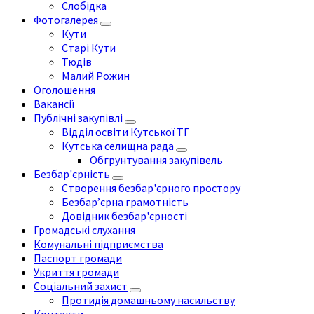
Слобідка
Фотогалерея
Кути
Старі Кути
Тюдів
Малий Рожин
Оголошення
Вакансії
Публічні закупівлі
Відділ освіти Кутської ТГ
Кутська селищна рада
Обгрунтування закупівель
Безбар'єрність
Створення безбар'єрного простору
Безбар’єрна грамотність
Довідник безбар'єрності
Громадські слухання
Комунальні підприємства
Паспорт громади
Укриття громади
Соціальний захист
Протидія домашньому насильству