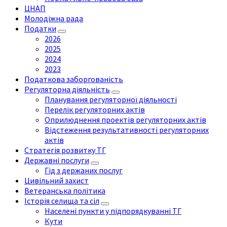
ЦНАП
Молодіжна рада
Податки
2026
2025
2024
2023
Податкова заборгованість
Регуляторна діяльність
Планування регуляторної діяльності
Перелік регуляторних актів
Оприлюднення проектів регуляторних актів
Відстеження результативності регуляторних
актів
Стратегія розвитку ТГ
Державні послуги
Гід з держаних послуг
Цивільний захист
Ветеранська політика
Історія селища та сіл
Населені пункти у підпорядкуванні ТГ
Кути