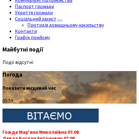
Паспорт громади
Укриття громади
Соціальний захист
Протидія домашньому насильству
Контакти
Графік прийому
Майбутні події
Події відсутні
Погода
Показати місцевий час
05:59
Гожда Мар'яна Миколаївна 07.08
Девда Богдан Антонович 07.08