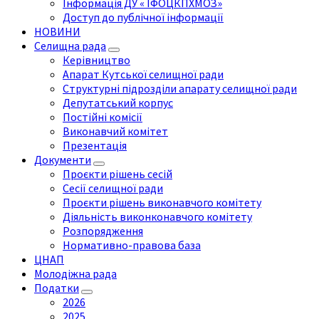
Інформація ДУ « ІФОЦКПХМОЗ»
Доступ до публічної інформації
НОВИНИ
Селищна рада
Керівництво
Апарат Кутської селищної ради
Структурні підрозділи апарату селищної ради
Депутатський корпус
Постійні комісії
Виконавчий комітет
Презентація
Документи
Проєкти рішень сесій
Сесії селищної ради
Проєкти рішень виконавчого комітету
Діяльність виконконавчого комітету
Розпорядження
Нормативно-правова база
ЦНАП
Молодіжна рада
Податки
2026
2025