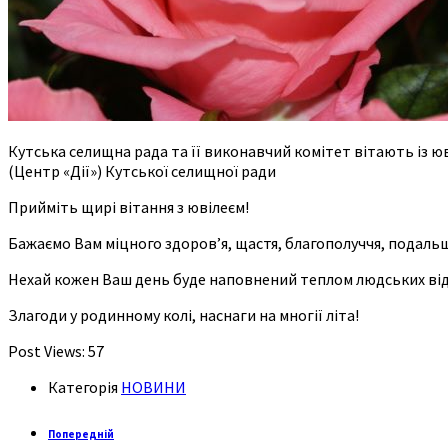
Кутська селищна рада та її виконавчий комітет вітають із
(Центр «Дії») Кутської селищної ради
Прийміть щирі вітання з ювілеєм!
Бажаємо Вам міцного здоров’я, щастя, благополуччя, подальши
Нехай кожен Ваш день буде наповнений теплом людських відно
Злагоди у родинному колі, наснаги на многії літа!
Post Views:
57
Категорія
НОВИНИ
Попередній