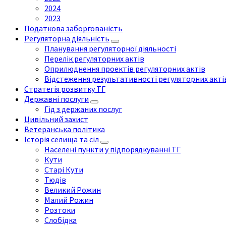
2024
2023
Податкова заборгованість
Регуляторна діяльність
Планування регуляторної діяльності
Перелік регуляторних актів
Оприлюднення проектів регуляторних актів
Відстеження результативності регуляторних акті
Стратегія розвитку ТГ
Державні послуги
Гід з держаних послуг
Цивільний захист
Ветеранська політика
Історія селища та сіл
Населені пункти у підпорядкуванні ТГ
Кути
Старі Кути
Тюдів
Великий Рожин
Малий Рожин
Розтоки
Слобідка