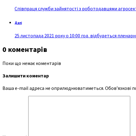
Співпраця служби зайнятості з роботодавцями агросек
Далі
25 листопада 2021 року о 10:00 год. відбудеться пленарн
0 коментарів
Поки що немає коментарів
Залишити коментар
Ваша e-mail адреса не оприлюднюватиметься.
Обов’язкові п