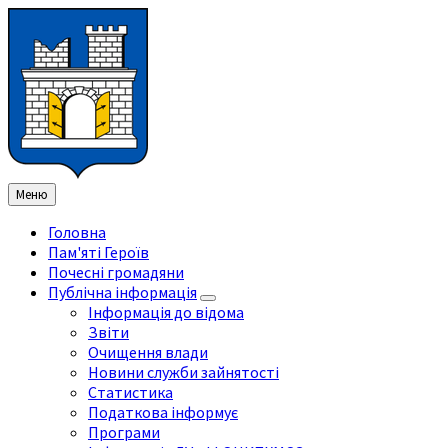
Перейти
Перейдіть
Перейдіть
Перейти
до
на
на
до
змісту
ліву
праву
нижнього
бічну
бічну
колонтитула
панель
панель
Меню
Головна
Пам'яті Героїв
Почесні громадяни
Публічна інформація
Інформація до відома
Звіти
Очищення влади
Новини служби зайнятості
Статистика
Податкова інформує
Програми