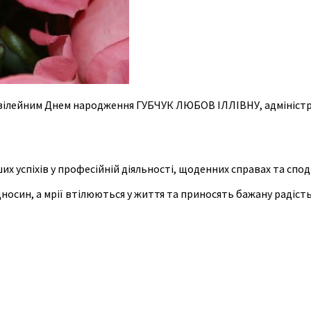
 ювілейним Днем народження ГУБЧУК ЛЮБОВ ІЛЛІВНУ, адміністр
х успіхів у професійній діяльності, щоденних справах та спод
син, а мрії втілюються у життя та приносять бажану радість і