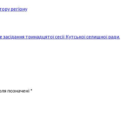
тору регіону
е засідання тринадцятої сесії Кутської селищної ради.
оля позначені
*