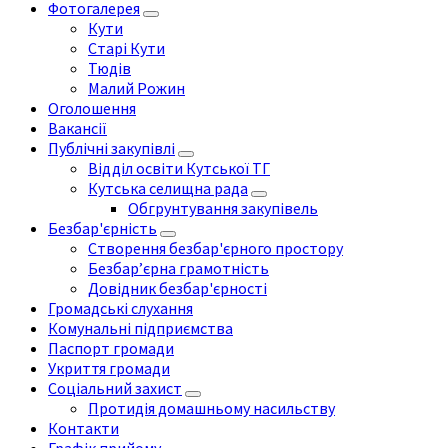
Фотогалерея
Кути
Старі Кути
Тюдів
Малий Рожин
Оголошення
Вакансії
Публічні закупівлі
Відділ освіти Кутської ТГ
Кутська селищна рада
Обгрунтування закупівель
Безбар'єрність
Створення безбар'єрного простору
Безбар’єрна грамотність
Довідник безбар'єрності
Громадські слухання
Комунальні підприємства
Паспорт громади
Укриття громади
Соціальний захист
Протидія домашньому насильству
Контакти