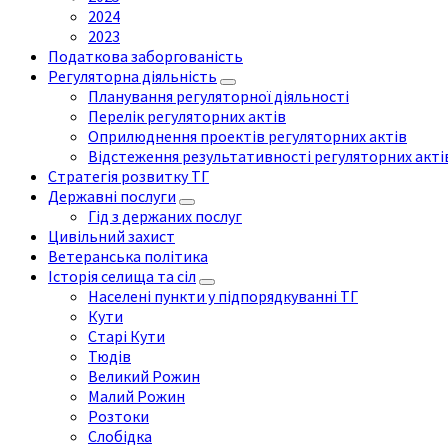
2024
2023
Податкова заборгованість
Регуляторна діяльність
Планування регуляторної діяльності
Перелік регуляторних актів
Оприлюднення проектів регуляторних актів
Відстеження результативності регуляторних акті
Стратегія розвитку ТГ
Державні послуги
Гід з держаних послуг
Цивільний захист
Ветеранська політика
Історія селища та сіл
Населені пункти у підпорядкуванні ТГ
Кути
Старі Кути
Тюдів
Великий Рожин
Малий Рожин
Розтоки
Слобідка