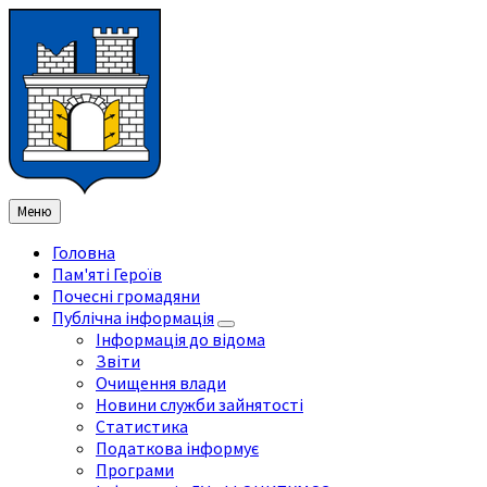
Перейти
Перейдіть
Перейдіть
Перейти
до
на
на
до
змісту
ліву
праву
нижнього
бічну
бічну
колонтитула
панель
панель
Меню
Головна
Пам'яті Героїв
Почесні громадяни
Публічна інформація
Інформація до відома
Звіти
Очищення влади
Новини служби зайнятості
Статистика
Податкова інформує
Програми