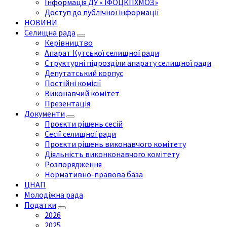
Інформація ДУ « ІФОЦКПХМОЗ»
Доступ до публічної інформації
НОВИНИ
Селищна рада
Керівництво
Апарат Кутської селищної ради
Структурні підрозділи апарату селищної ради
Депутатський корпус
Постійні комісії
Виконавчий комітет
Презентація
Документи
Проєкти рішень сесій
Сесії селищної ради
Проєкти рішень виконавчого комітету
Діяльність виконконавчого комітету
Розпорядження
Нормативно-правова база
ЦНАП
Молодіжна рада
Податки
2026
2025