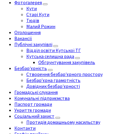
Фотогалерея
Кути
Старі Кути
Тюдів
Малий Рожин
Оголошення
Вакансії
Публічні закупівлі
Відділ освіти Кутської ТГ
Кутська селищна рада
Обгрунтування закупівель
Безбар'єрність
Створення безбар'єрного простору
Безбар’єрна грамотність
Довідник безбар'єрності
Громадські слухання
Комунальні підприємства
Паспорт громади
Укриття громади
Соціальний захист
Протидія домашньому насильству
Контакти