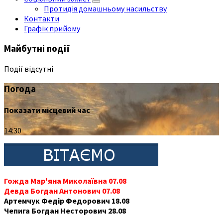
Протидія домашньому насильству
Контакти
Графік прийому
Майбутні події
Події відсутні
Погода
Показати місцевий час
14:30
Гожда Мар'яна Миколаївна 07.08
Девда Богдан Антонович 07.08
Артемчук Федір Федорович 18.08
Чепига Богдан Несторович 28.08