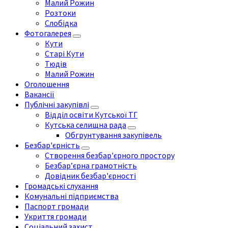
Малий Рожин
Розтоки
Слобідка
Фотогалерея
Кути
Старі Кути
Тюдів
Малий Рожин
Оголошення
Вакансії
Публічні закупівлі
Відділ освіти Кутської ТГ
Кутська селищна рада
Обгрунтування закупівель
Безбар'єрність
Створення безбар'єрного простору
Безбар’єрна грамотність
Довідник безбар'єрності
Громадські слухання
Комунальні підприємства
Паспорт громади
Укриття громади
Соціальний захист