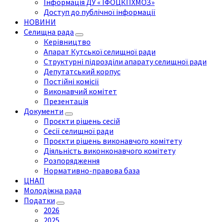
Інформація ДУ « ІФОЦКПХМОЗ»
Доступ до публічної інформації
НОВИНИ
Селищна рада
Керівництво
Апарат Кутської селищної ради
Структурні підрозділи апарату селищної ради
Депутатський корпус
Постійні комісії
Виконавчий комітет
Презентація
Документи
Проєкти рішень сесій
Сесії селищної ради
Проєкти рішень виконавчого комітету
Діяльність виконконавчого комітету
Розпорядження
Нормативно-правова база
ЦНАП
Молодіжна рада
Податки
2026
2025