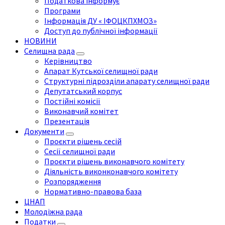
Податкова інформує
Програми
Інформація ДУ « ІФОЦКПХМОЗ»
Доступ до публічної інформації
НОВИНИ
Селищна рада
Керівництво
Апарат Кутської селищної ради
Структурні підрозділи апарату селищної ради
Депутатський корпус
Постійні комісії
Виконавчий комітет
Презентація
Документи
Проєкти рішень сесій
Сесії селищної ради
Проєкти рішень виконавчого комітету
Діяльність виконконавчого комітету
Розпорядження
Нормативно-правова база
ЦНАП
Молодіжна рада
Податки