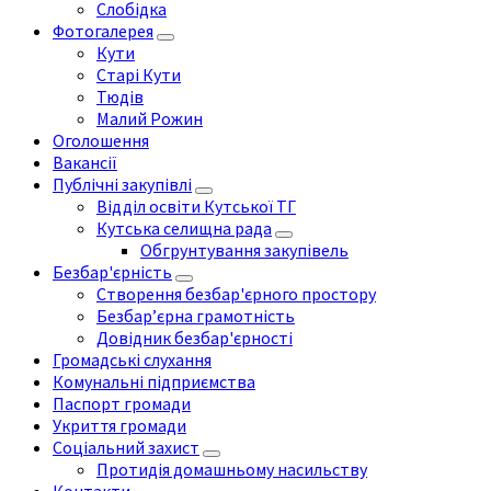
Слобідка
Фотогалерея
Кути
Старі Кути
Тюдів
Малий Рожин
Оголошення
Вакансії
Публічні закупівлі
Відділ освіти Кутської ТГ
Кутська селищна рада
Обгрунтування закупівель
Безбар'єрність
Створення безбар'єрного простору
Безбар’єрна грамотність
Довідник безбар'єрності
Громадські слухання
Комунальні підприємства
Паспорт громади
Укриття громади
Соціальний захист
Протидія домашньому насильству