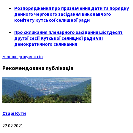
Розпорядження про призначення дати та порядку
денного чергового засідання виконавчого
комітету Кутської селищної ради
Про скликання пленарного засідання шістдесят
другої сесії Кутської селищної ради VIII
демократичного скликання
Більше документів
Рекомендована публікація
Старі Кути
22.02.2021