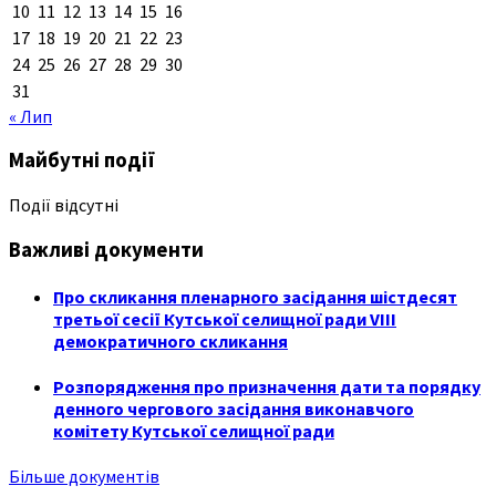
10
11
12
13
14
15
16
17
18
19
20
21
22
23
24
25
26
27
28
29
30
31
« Лип
Майбутні події
Події відсутні
Важливі документи
Про скликання пленарного засідання шістдесят
третьої сесії Кутської селищної ради VIII
демократичного скликання
Розпорядження про призначення дати та порядку
денного чергового засідання виконавчого
комітету Кутської селищної ради
Більше документів