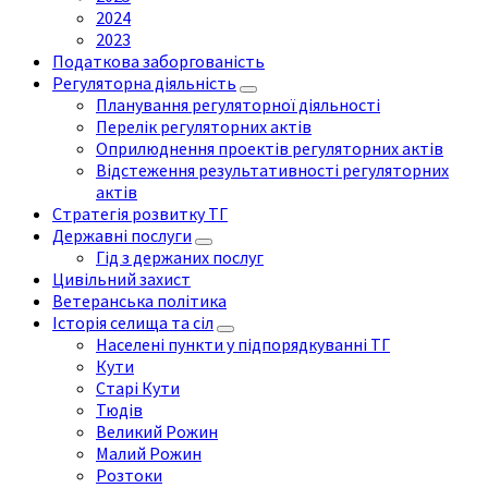
2024
2023
Податкова заборгованість
Регуляторна діяльність
Планування регуляторної діяльності
Перелік регуляторних актів
Оприлюднення проектів регуляторних актів
Відстеження результативності регуляторних
актів
Стратегія розвитку ТГ
Державні послуги
Гід з держаних послуг
Цивільний захист
Ветеранська політика
Історія селища та сіл
Населені пункти у підпорядкуванні ТГ
Кути
Старі Кути
Тюдів
Великий Рожин
Малий Рожин
Розтоки