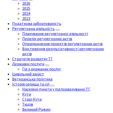
2026
2025
2024
2023
Податкова заборгованість
Регуляторна діяльність
Планування регуляторної діяльності
Перелік регуляторних актів
Оприлюднення проектів регуляторних актів
Відстеження результативності регуляторних
актів
Стратегія розвитку ТГ
Державні послуги
Гід з держаних послуг
Цивільний захист
Ветеранська політика
Історія селища та сіл
Населені пункти у підпорядкуванні ТГ
Кути
Старі Кути
Тюдів
Великий Рожин