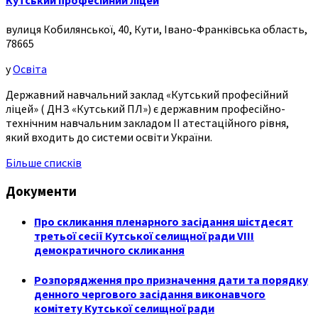
Кутський професійний ліцей
вулиця Кобилянської, 40, Кути, Івано-Франківська область,
78665
у
Освіта
Державний навчальний заклад «Кутський професійний
ліцей» ( ДНЗ «Кутський ПЛ») є державним професійно-
технічним навчальним закладом ІІ атестаційного рівня,
який входить до системи освіти України.
Більше списків
Документи
Про скликання пленарного засідання шістдесят
третьої сесії Кутської селищної ради VIII
демократичного скликання
Розпорядження про призначення дати та порядку
денного чергового засідання виконавчого
комітету Кутської селищної ради