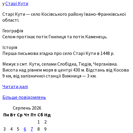
у
Старі Кути
Старі Кути — село Косівського району Івано-Франківської
області.
Географія
Селом протікає потік Гнилиця та потік Каменець.
Історія
Перша письмова згадка про село Старі Кути в 1448 р.
Межує з смт. Кути, селами Слобідка, Тюдів, Черганівка.
Висота над рівнем моря в центрі 430 м. Відстань від Косова
9 км, від залізничної станції Вижниця — 3 км.
Читати далі
Більше повідомлень
Серпень 2026
Пн
Вт
Ср
Чт
Пт
Сб
Нд
1
2
3
4
5
6
7
8
9