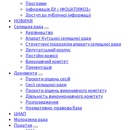
Програми
Інформація ДУ « ІФОЦКПХМОЗ»
Доступ до публічної інформації
НОВИНИ
Селищна рада
Керівництво
Апарат Кутської селищної ради
Структурні підрозділи апарату селищної ради
Депутатський корпус
Постійні комісії
Виконавчий комітет
Презентація
Документи
Проєкти рішень сесій
Сесії селищної ради
Проєкти рішень виконавчого комітету
Діяльність виконконавчого комітету
Розпорядження
Нормативно-правова база
ЦНАП
Молодіжна рада
Податки