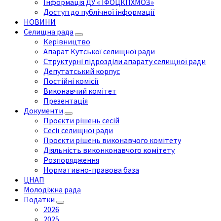
Інформація ДУ « ІФОЦКПХМОЗ»
Доступ до публічної інформації
НОВИНИ
Селищна рада
Керівництво
Апарат Кутської селищної ради
Структурні підрозділи апарату селищної ради
Депутатський корпус
Постійні комісії
Виконавчий комітет
Презентація
Документи
Проєкти рішень сесій
Сесії селищної ради
Проєкти рішень виконавчого комітету
Діяльність виконконавчого комітету
Розпорядження
Нормативно-правова база
ЦНАП
Молодіжна рада
Податки
2026
2025