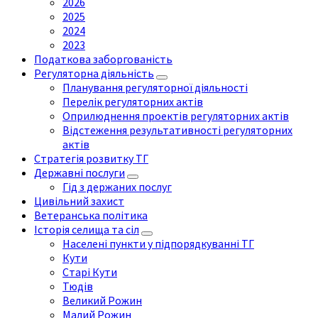
2026
2025
2024
2023
Податкова заборгованість
Регуляторна діяльність
Планування регуляторної діяльності
Перелік регуляторних актів
Оприлюднення проектів регуляторних актів
Відстеження результативності регуляторних
актів
Стратегія розвитку ТГ
Державні послуги
Гід з держаних послуг
Цивільний захист
Ветеранська політика
Історія селища та сіл
Населені пункти у підпорядкуванні ТГ
Кути
Старі Кути
Тюдів
Великий Рожин
Малий Рожин