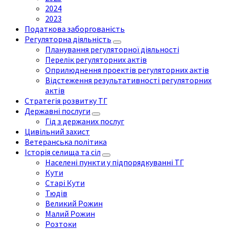
2024
2023
Податкова заборгованість
Регуляторна діяльність
Планування регуляторної діяльності
Перелік регуляторних актів
Оприлюднення проектів регуляторних актів
Відстеження результативності регуляторних
актів
Стратегія розвитку ТГ
Державні послуги
Гід з держаних послуг
Цивільний захист
Ветеранська політика
Історія селища та сіл
Населені пункти у підпорядкуванні ТГ
Кути
Старі Кути
Тюдів
Великий Рожин
Малий Рожин
Розтоки