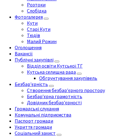
Розтоки
Слобідка
Фотогалерея
Кути
Старі Кути
Тюдів
Малий Рожин
Оголошення
Вакансії
Публічні закупівлі
Відділ освіти Кутської ТГ
Кутська селищна рада
Обгрунтування закупівель
Безбар'єрність
Створення безбар'єрного простору
Безбар’єрна грамотність
Довідник безбар'єрності
Громадські слухання
Комунальні підприємства
Паспорт громади
Укриття громади
Соціальний захист