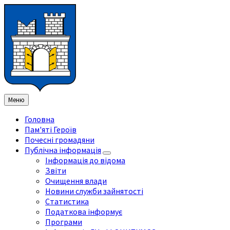
Перейти
Перейдіть
Перейдіть
Перейти
до
на
на
до
змісту
ліву
праву
нижнього
бічну
бічну
колонтитула
панель
панель
Меню
Головна
Пам'яті Героїв
Почесні громадяни
Публічна інформація
Інформація до відома
Звіти
Очищення влади
Новини служби зайнятості
Статистика
Податкова інформує
Програми