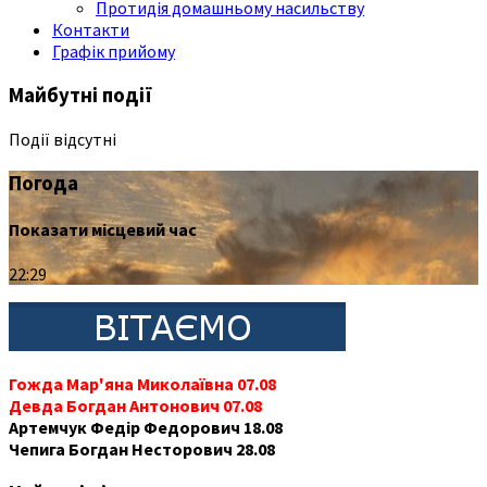
Протидія домашньому насильству
Контакти
Графік прийому
Майбутні події
Події відсутні
Погода
Показати місцевий час
22:29
Гожда Мар'яна Миколаївна 07.08
Девда Богдан Антонович 07.08
Артемчук Федір Федорович 18.08
Чепига Богдан Несторович 28.08