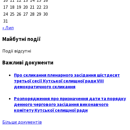
17
18
19
20
21
22
23
24
25
26
27
28
29
30
31
« Лип
Майбутні події
Події відсутні
Важливі документи
Про скликання пленарного засідання шістдесят
третьої сесії Кутської селищної ради VIII
демократичного скликання
Розпорядження про призначення дати та порядку
денного чергового засідання виконавчого
комітету Кутської селищної ради
Більше документів