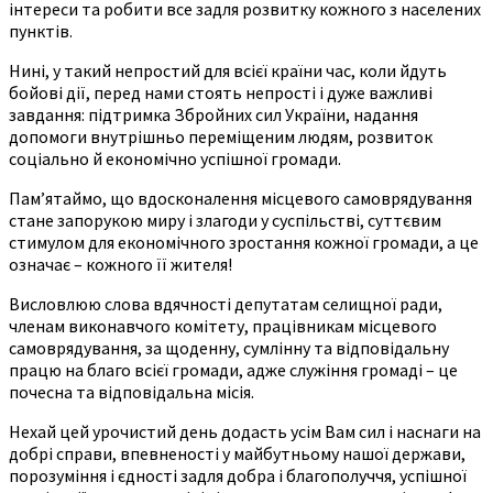
інтереси та робити все задля розвитку кожного з населених
пунктів.
Нині, у такий непростий для всієї країни час, коли йдуть
бойові дії, перед нами стоять непрості і дуже важливі
завдання: підтримка Збройних сил України, надання
допомоги внутрішньо переміщеним людям, розвиток
соціально й економічно успішної громади.
Пам’ятаймо, що вдосконалення місцевого самоврядування
стане запорукою миру і злагоди у суспільстві, суттєвим
стимулом для економічного зростання кожної громади, а це
означає – кожного її жителя!
Висловлюю слова вдячності депутатам селищної ради,
членам виконавчого комітету, працівникам місцевого
самоврядування, за щоденну, сумлінну та відповідальну
працю на благо всієї громади, адже служіння громаді – це
почесна та відповідальна місія.
Нехай цей урочистий день додасть усім Вам сил і наснаги на
добрі справи, впевненості у майбутньому нашої держави,
порозуміння і єдності задля добра і благополуччя, успішної