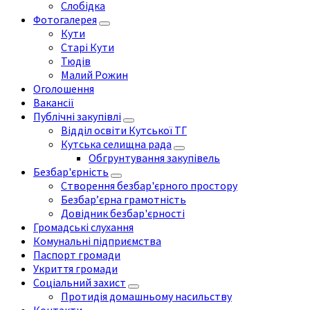
Слобідка
Фотогалерея
Кути
Старі Кути
Тюдів
Малий Рожин
Оголошення
Вакансії
Публічні закупівлі
Відділ освіти Кутської ТГ
Кутська селищна рада
Обгрунтування закупівель
Безбар'єрність
Створення безбар'єрного простору
Безбар’єрна грамотність
Довідник безбар'єрності
Громадські слухання
Комунальні підприємства
Паспорт громади
Укриття громади
Соціальний захист
Протидія домашньому насильству