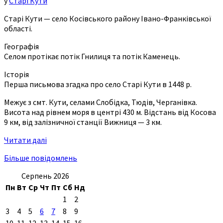
у
Старі Кути
Старі Кути — село Косівського району Івано-Франківської
області.
Географія
Селом протікає потік Гнилиця та потік Каменець.
Історія
Перша письмова згадка про село Старі Кути в 1448 р.
Межує з смт. Кути, селами Слобідка, Тюдів, Черганівка.
Висота над рівнем моря в центрі 430 м. Відстань від Косова
9 км, від залізничної станції Вижниця — 3 км.
Читати далі
Більше повідомлень
Серпень 2026
Пн
Вт
Ср
Чт
Пт
Сб
Нд
1
2
3
4
5
6
7
8
9
10
11
12
13
14
15
16