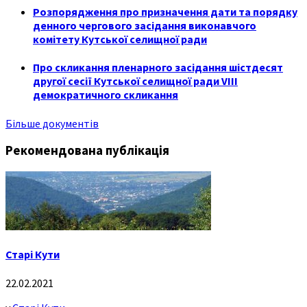
Розпорядження про призначення дати та порядку
денного чергового засідання виконавчого
комітету Кутської селищної ради
Про скликання пленарного засідання шістдесят
другої сесії Кутської селищної ради VIII
демократичного скликання
Більше документів
Рекомендована публікація
Старі Кути
22.02.2021