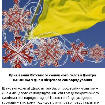
Привітання Кутського селищного голови Дмитра
ПАВЛЮКА з Днем місцевого самоврядування
Шановні колеги! Щиро вітаю Вас з професійним святом –
Днем місцевого самоврядування, святом демократичного
суспільства і народовладдя! Це свято об’єднує лідерів
громади – тих, кому люди довірили право представляти їх