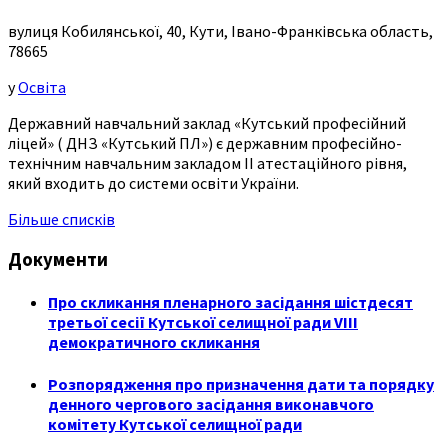
вулиця Кобилянської, 40, Кути, Івано-Франківська область,
78665
у
Освіта
Державний навчальний заклад «Кутський професійний
ліцей» ( ДНЗ «Кутський ПЛ») є державним професійно-
технічним навчальним закладом ІІ атестаційного рівня,
який входить до системи освіти України.
Більше списків
Документи
Про скликання пленарного засідання шістдесят
третьої сесії Кутської селищної ради VIII
демократичного скликання
Розпорядження про призначення дати та порядку
денного чергового засідання виконавчого
комітету Кутської селищної ради