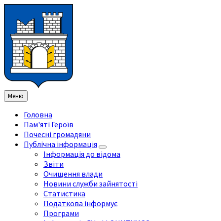
Перейти
Перейдіть
Перейдіть
Перейти
до
на
на
до
змісту
ліву
праву
нижнього
бічну
бічну
колонтитула
панель
панель
Меню
Головна
Пам'яті Героїв
Почесні громадяни
Публічна інформація
Інформація до відома
Звіти
Очищення влади
Новини служби зайнятості
Статистика
Податкова інформує
Програми