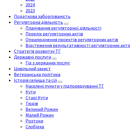
2024
2023
Податкова заборгованість
Регуляторна діяльність
Планування регуляторної діяльності
Перелік регуляторних актів
Оприлюднення проектів регуляторних актів
Відстеження результативності регуляторних акті
Стратегія розвитку ТГ
Державні послуги
Гід з держаних послуг
Цивільний захист
Ветеранська політика
Історія селища та сіл
Населені пункти у підпорядкуванні ТГ
Кути
Старі Кути
Тюдів
Великий Рожин
Малий Рожин
Розтоки
Слобідка