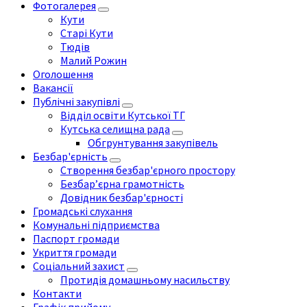
Фотогалерея
Кути
Старі Кути
Тюдів
Малий Рожин
Оголошення
Вакансії
Публічні закупівлі
Відділ освіти Кутської ТГ
Кутська селищна рада
Обгрунтування закупівель
Безбар'єрність
Створення безбар'єрного простору
Безбар’єрна грамотність
Довідник безбар'єрності
Громадські слухання
Комунальні підприємства
Паспорт громади
Укриття громади
Соціальний захист
Протидія домашньому насильству
Контакти