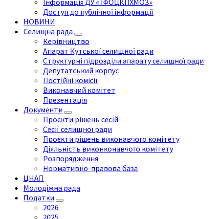
Інформація ДУ « ІФОЦКПХМОЗ»
Доступ до публічної інформації
НОВИНИ
Селищна рада
Керівництво
Апарат Кутської селищної ради
Структурні підрозділи апарату селищної ради
Депутатський корпус
Постійні комісії
Виконавчий комітет
Презентація
Документи
Проєкти рішень сесій
Сесії селищної ради
Проєкти рішень виконавчого комітету
Діяльність виконконавчого комітету
Розпорядження
Нормативно-правова база
ЦНАП
Молодіжна рада
Податки
2026
2025