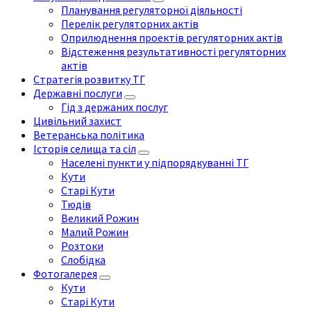
Планування регуляторної діяльності
Перелік регуляторних актів
Оприлюднення проектів регуляторних актів
Відстеження результативності регуляторних
актів
Стратегія розвитку ТГ
Державні послуги
Гід з держаних послуг
Цивільний захист
Ветеранська політика
Історія селища та сіл
Населені пункти у підпорядкуванні ТГ
Кути
Старі Кути
Тюдів
Великий Рожин
Малий Рожин
Розтоки
Слобідка
Фотогалерея
Кути
Старі Кути