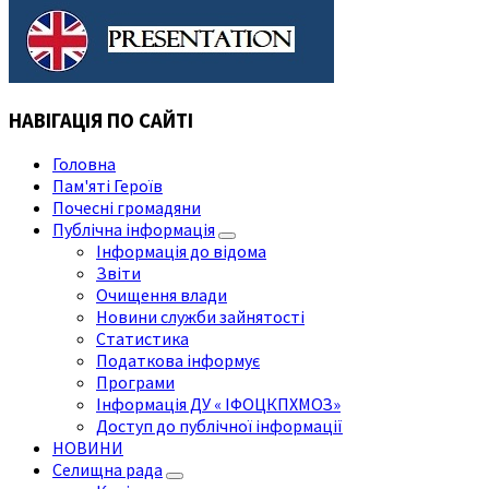
НАВІГАЦІЯ ПО САЙТІ
Головна
Пам'яті Героїв
Почесні громадяни
Публічна інформація
Інформація до відома
Звіти
Очищення влади
Новини служби зайнятості
Статистика
Податкова інформує
Програми
Інформація ДУ « ІФОЦКПХМОЗ»
Доступ до публічної інформації
НОВИНИ
Селищна рада