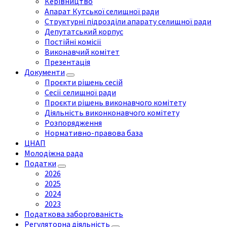
Керівництво
Апарат Кутської селищної ради
Структурні підрозділи апарату селищної ради
Депутатський корпус
Постійні комісії
Виконавчий комітет
Презентація
Документи
Проєкти рішень сесій
Сесії селищної ради
Проєкти рішень виконавчого комітету
Діяльність виконконавчого комітету
Розпорядження
Нормативно-правова база
ЦНАП
Молодіжна рада
Податки
2026
2025
2024
2023
Податкова заборгованість
Регуляторна діяльність