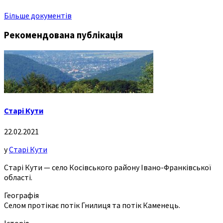
Більше документів
Рекомендована публікація
Старі Кути
22.02.2021
у
Старі Кути
Старі Кути — село Косівського району Івано-Франківської
області.
Географія
Селом протікає потік Гнилиця та потік Каменець.
Історія