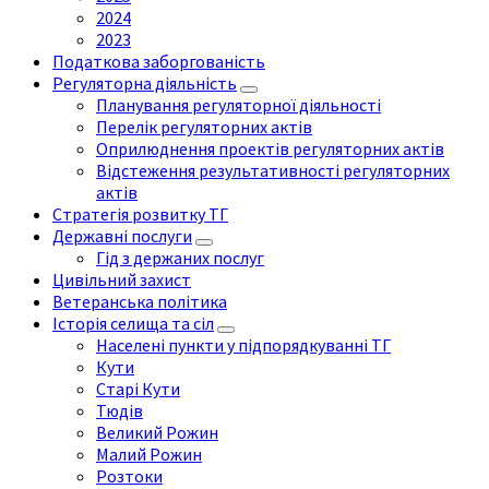
2024
2023
Податкова заборгованість
Регуляторна діяльність
Планування регуляторної діяльності
Перелік регуляторних актів
Оприлюднення проектів регуляторних актів
Відстеження результативності регуляторних
актів
Стратегія розвитку ТГ
Державні послуги
Гід з держаних послуг
Цивільний захист
Ветеранська політика
Історія селища та сіл
Населені пункти у підпорядкуванні ТГ
Кути
Старі Кути
Тюдів
Великий Рожин
Малий Рожин
Розтоки