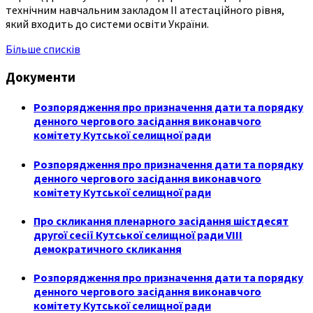
технічним навчальним закладом ІІ атестаційного рівня,
який входить до системи освіти України.
Більше списків
Документи
Розпорядження про призначення дати та порядку
денного чергового засідання виконавчого
комітету Кутської селищної ради
Розпорядження про призначення дати та порядку
денного чергового засідання виконавчого
комітету Кутської селищної ради
Про скликання пленарного засідання шістдесят
другої сесії Кутської селищної ради VIII
демократичного скликання
Розпорядження про призначення дати та порядку
денного чергового засідання виконавчого
комітету Кутської селищної ради