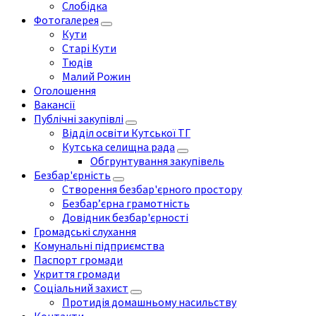
Слобідка
Фотогалерея
Кути
Старі Кути
Тюдів
Малий Рожин
Оголошення
Вакансії
Публічні закупівлі
Відділ освіти Кутської ТГ
Кутська селищна рада
Обгрунтування закупівель
Безбар'єрність
Створення безбар'єрного простору
Безбар’єрна грамотність
Довідник безбар'єрності
Громадські слухання
Комунальні підприємства
Паспорт громади
Укриття громади
Соціальний захист
Протидія домашньому насильству