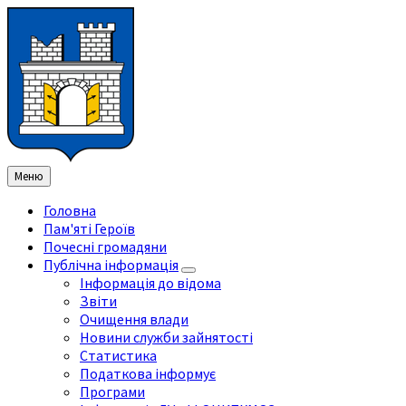
Перейти
Перейдіть
Перейдіть
Перейти
до
на
на
до
змісту
ліву
праву
нижнього
бічну
бічну
колонтитула
панель
панель
Меню
Головна
Пам'яті Героїв
Почесні громадяни
Публічна інформація
Інформація до відома
Звіти
Очищення влади
Новини служби зайнятості
Статистика
Податкова інформує
Програми