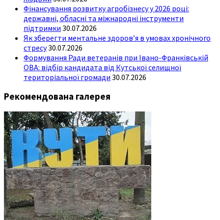
Фінансування розвитку агробізнесу у 2026 році:
державні, обласні та міжнародні інструменти
підтримки
30.07.2026
Як зберегти ментальне здоров’я в умовах хронічного
стресу
30.07.2026
Формування Ради ветеранів при Івано-Франківській
ОВА: відбір кандидата від Кутської селищної
територіальної громади
30.07.2026
Рекомендована галерея