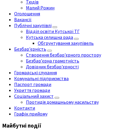
Тюдів
Малий Рожин
Оголошення
Вакансії
Публічні закупівлі
Відділ освіти Кутської ТГ
Кутська селищна рада
Обгрунтування закупівель
Безбар'єрність
Створення безбар'єрного простору
Безбар’єрна грамотність
Довідник безбар'єрності
Громадські слухання
Комунальні підприємства
Паспорт громади
Укриття громади
Соціальний захист
Протидія домашньому насильству
Контакти
Графік прийому
Майбутні події