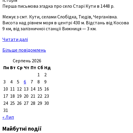
Перша письмова згадка про село Старі Кути в 1448 р.
Межує з смт. Кути, селами Слобідка, Тюдів, Черганівка.
Висота над рівнем моря в центрі 430 м. Відстань від Косова
9 км, від залізничної станції Вижниця — 3 км.
Читати далі
Більше повідомлень
Серпень 2026
Пн
Вт
Ср
Чт
Пт
Сб
Нд
1
2
3
4
5
6
7
8
9
10
11
12
13
14
15
16
17
18
19
20
21
22
23
24
25
26
27
28
29
30
31
« Лип
Майбутні події