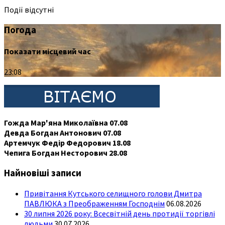
Події відсутні
Погода
Показати місцевий час
23:08
Гожда Мар'яна Миколаївна 07.08
Девда Богдан Антонович 07.08
Артемчук Федір Федорович 18.08
Чепига Богдан Несторович 28.08
Найновіші записи
Привітання Кутського селищного голови Дмитра
ПАВЛЮКА з Преображенням Господнім
06.08.2026
30 липня 2026 року: Всесвітній день протидії торгівлі
людьми
30.07.2026