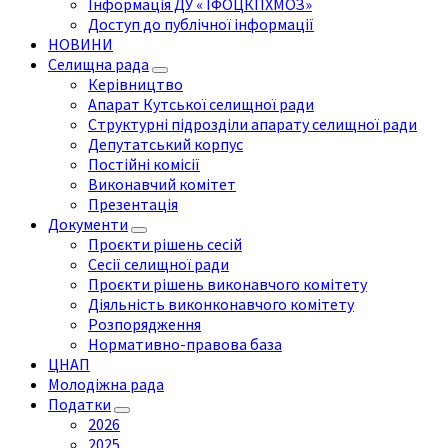
Інформація ДУ « ІФОЦКПХМОЗ»
Доступ до публічної інформації
НОВИНИ
Селищна рада
Керівництво
Апарат Кутської селищної ради
Структурні підрозділи апарату селищної ради
Депутатський корпус
Постійні комісії
Виконавчий комітет
Презентація
Документи
Проєкти рішень сесій
Сесії селищної ради
Проєкти рішень виконавчого комітету
Діяльність виконконавчого комітету
Розпорядження
Нормативно-правова база
ЦНАП
Молодіжна рада
Податки
2026
2025