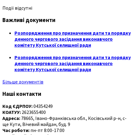
Події відсутні
Важливі документи
Розпорядження про призначення дати та порядку
денного чергового засідання виконавчого
комітету Кутської селищної ради
Розпорядження про призначення дати та порядку
денного чергового засідання виконавчого
комітету Кутської селищної ради
Більше документів
Наші контакти
Код ЄДРПОУ:
04354249
КОАТУУ:
2623655400
Адреса:
78665, Івано-Франківська обл., Косівський р-н, с-
ще Кути, Вічевий майдан, буд. 9
Час роботи:
пн-пт 8:00-17:00