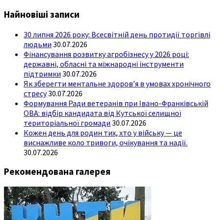
Найновіші записи
30 липня 2026 року: Всесвітній день протидії торгівлі
людьми
30.07.2026
Фінансування розвитку агробізнесу у 2026 році:
державні, обласні та міжнародні інструменти
підтримки
30.07.2026
Як зберегти ментальне здоров’я в умовах хронічного
стресу
30.07.2026
Формування Ради ветеранів при Івано-Франківській
ОВА: відбір кандидата від Кутської селищної
територіальної громади
30.07.2026
Кожен день для родин тих, хто у війську — це
виснажливе коло тривоги, очікування та надії.
30.07.2026
Рекомендована галерея