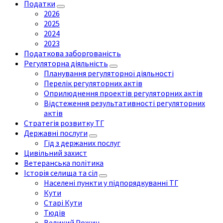
Податки
2026
2025
2024
2023
Податкова заборгованість
Регуляторна діяльність
Планування регуляторної діяльності
Перелік регуляторних актів
Оприлюднення проектів регуляторних актів
Відстеження результативності регуляторних
актів
Стратегія розвитку ТГ
Державні послуги
Гід з держаних послуг
Цивільний захист
Ветеранська політика
Історія селища та сіл
Населені пункти у підпорядкуванні ТГ
Кути
Старі Кути
Тюдів
Великий Рожин