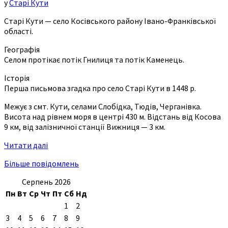
у
Старі Кути
Старі Кути — село Косівського району Івано-Франківської
області.
Географія
Селом протікає потік Гнилиця та потік Каменець.
Історія
Перша письмова згадка про село Старі Кути в 1448 р.
Межує з смт. Кути, селами Слобідка, Тюдів, Черганівка.
Висота над рівнем моря в центрі 430 м. Відстань від Косова
9 км, від залізничної станції Вижниця — 3 км.
Читати далі
Більше повідомлень
Серпень 2026
Пн
Вт
Ср
Чт
Пт
Сб
Нд
1
2
3
4
5
6
7
8
9