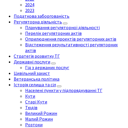
2024
2023
Податкова заборгованість
Регуляторна діяльність
Планування регуляторної діяльності
Перелік регуляторних актів
Оприлюднення проектів регуляторних актів
Відстеження результативності регуляторних
актів
Стратегія розвитку ТГ
Державні послуги
Гід з держаних послуг
Цивільний захист
Ветеранська політика
Історія селища та сіл
Населені пункти у підпорядкуванні ТГ
Кути
Старі Кути
Тюдів
Великий Рожин
Малий Рожин
Розтоки