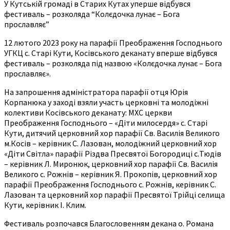
У Кутській громаді в Старих Кутах уперше відбувся
фестиваль – розколяда “Колєдочка лунає – Бога
прославляє”
12 лютого 2023 року на парафії Преображення Господнього
УГКЦ с. Старі Кути, Косівського деканату вперше відбувся
фестиваль – розколяда під назвою «Колєдочка лунає – Бога
прославляє».
На запрошення адміністратора парафії отця Юрія
Корпанюка у заході взяли участь церковні та молодіжні
колективи Косівського деканату: МХС церкви
Преображення Господнього – «Діти милосердя» с. Старі
Кути, дитячий церковний хор парафії Св. Василія Великого
м.Косів – керівник С. Лазован, молодіжний церковний хор
«Діти Світла» парафії Різдва Пресвятої Богородиці с.Тюдів
– керівник Л. Миронюк, церковний хор парафії Св. Василія
Великого с. Рожнів – керівник Я. Прокопів, церковний хор
парафії Преображення Господнього с. Рожнів, керівник С.
Лазован та церковний хор парафії Пресвятої Трійці селища
Кути, керівник І. Клим.
Фестиваль розпочався Благословенням декана о. Романа