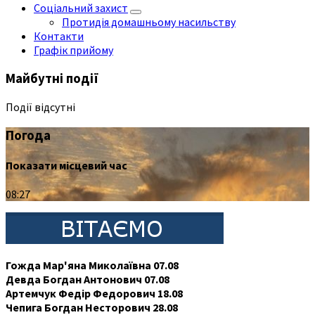
Соціальний захист
Протидія домашньому насильству
Контакти
Графік прийому
Майбутні події
Події відсутні
Погода
Показати місцевий час
08:27
Гожда Мар'яна Миколаївна 07.08
Девда Богдан Антонович 07.08
Артемчук Федір Федорович 18.08
Чепига Богдан Несторович 28.08