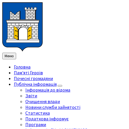
Перейти
Перейдіть
Перейдіть
Перейти
до
на
на
до
змісту
ліву
праву
нижнього
бічну
бічну
колонтитула
панель
панель
Меню
Головна
Пам'яті Героїв
Почесні громадяни
Публічна інформація
Інформація до відома
Звіти
Очищення влади
Новини служби зайнятості
Статистика
Податкова інформує
Програми