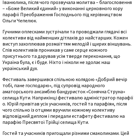
Іванюлика, після чого прозвучала молитва – благословення
– «Боже Великий єдиний» у виконанні церковного хору
парафії Преображення Господнього під керівництвом
Ольги Чепелюк.
Гучними оплесками зустрічали та проводжали глядачі всі
колективи від найменших дітлахів до найстарших. Кожен
виступ захоплював розмаїттям мелодій і щирих віншувань.
Спів колективів проникав у саме серце кожного
присутнього та дарував усім тверде переконання, що
Україна була, є і буде. Ніхто і ніколи не здолає наш
український дух.
Фестиваль завершився спільною колядою «Добрий вечір
тобі, пане господарю», під супровід народного
аматорського ансамблю бандуристок «Сонячна Струна»
селища Кути. Наприкінці фестивалю адміністратор парафії
о. Юрій привітав усіх учасників, гостей та парафіян, після
чого спільно із отцями вручили кожному колективу
відповідний диплом і передали естафету фестивалю на
парафію Пресвятої Трійці селища Кути.
Гостей та учасників пригощали різними смаколиками. Цей