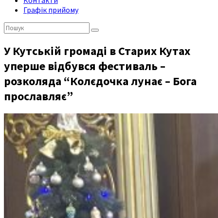
Контакти
Графік прийому
Пошук:
У Кутській громаді в Старих Кутах
уперше відбувся фестиваль –
розколяда “Колєдочка лунає – Бога
прославляє”