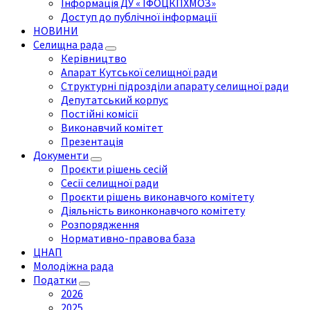
Інформація ДУ « ІФОЦКПХМОЗ»
Доступ до публічної інформації
НОВИНИ
Селищна рада
Керівництво
Апарат Кутської селищної ради
Структурні підрозділи апарату селищної ради
Депутатський корпус
Постійні комісії
Виконавчий комітет
Презентація
Документи
Проєкти рішень сесій
Сесії селищної ради
Проєкти рішень виконавчого комітету
Діяльність виконконавчого комітету
Розпорядження
Нормативно-правова база
ЦНАП
Молодіжна рада
Податки
2026
2025