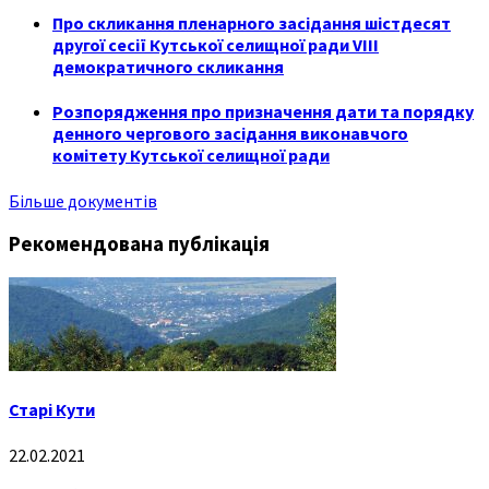
Про скликання пленарного засідання шістдесят
другої сесії Кутської селищної ради VIII
демократичного скликання
Розпорядження про призначення дати та порядку
денного чергового засідання виконавчого
комітету Кутської селищної ради
Більше документів
Рекомендована публікація
Старі Кути
22.02.2021