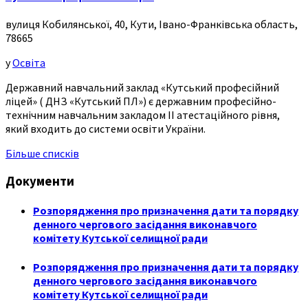
вулиця Кобилянської, 40, Кути, Івано-Франківська область,
78665
у
Освіта
Державний навчальний заклад «Кутський професійний
ліцей» ( ДНЗ «Кутський ПЛ») є державним професійно-
технічним навчальним закладом ІІ атестаційного рівня,
який входить до системи освіти України.
Більше списків
Документи
Розпорядження про призначення дати та порядку
денного чергового засідання виконавчого
комітету Кутської селищної ради
Розпорядження про призначення дати та порядку
денного чергового засідання виконавчого
комітету Кутської селищної ради