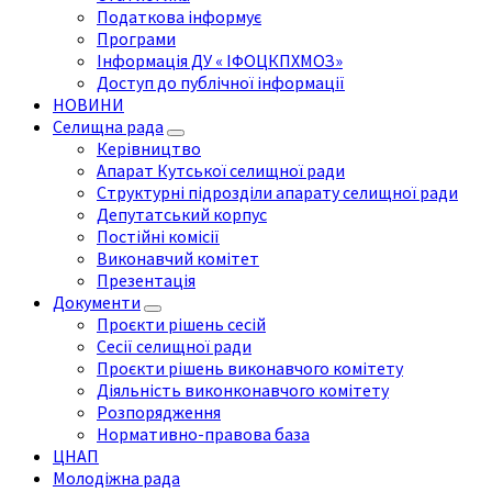
Податкова інформує
Програми
Інформація ДУ « ІФОЦКПХМОЗ»
Доступ до публічної інформації
НОВИНИ
Селищна рада
Керівництво
Апарат Кутської селищної ради
Структурні підрозділи апарату селищної ради
Депутатський корпус
Постійні комісії
Виконавчий комітет
Презентація
Документи
Проєкти рішень сесій
Сесії селищної ради
Проєкти рішень виконавчого комітету
Діяльність виконконавчого комітету
Розпорядження
Нормативно-правова база
ЦНАП
Молодіжна рада