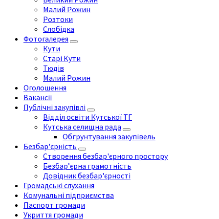
Малий Рожин
Розтоки
Слобідка
Фотогалерея
Кути
Старі Кути
Тюдів
Малий Рожин
Оголошення
Вакансії
Публічні закупівлі
Відділ освіти Кутської ТГ
Кутська селищна рада
Обгрунтування закупівель
Безбар'єрність
Створення безбар'єрного простору
Безбар’єрна грамотність
Довідник безбар'єрності
Громадські слухання
Комунальні підприємства
Паспорт громади
Укриття громади