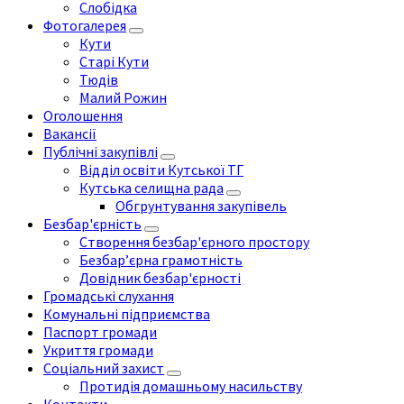
Слобідка
Фотогалерея
Кути
Старі Кути
Тюдів
Малий Рожин
Оголошення
Вакансії
Публічні закупівлі
Відділ освіти Кутської ТГ
Кутська селищна рада
Обгрунтування закупівель
Безбар'єрність
Створення безбар'єрного простору
Безбар’єрна грамотність
Довідник безбар'єрності
Громадські слухання
Комунальні підприємства
Паспорт громади
Укриття громади
Соціальний захист
Протидія домашньому насильству