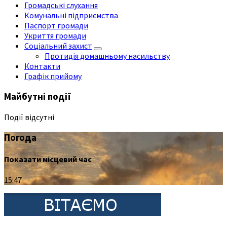
Громадські слухання
Комунальні підприємства
Паспорт громади
Укриття громади
Соціальний захист
Протидія домашньому насильству
Контакти
Графік прийому
Майбутні події
Події відсутні
Погода
Показати місцевий час
15:47