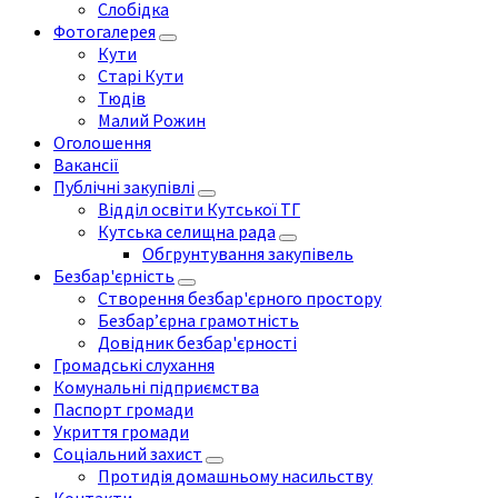
Слобідка
Фотогалерея
Кути
Старі Кути
Тюдів
Малий Рожин
Оголошення
Вакансії
Публічні закупівлі
Відділ освіти Кутської ТГ
Кутська селищна рада
Обгрунтування закупівель
Безбар'єрність
Створення безбар'єрного простору
Безбар’єрна грамотність
Довідник безбар'єрності
Громадські слухання
Комунальні підприємства
Паспорт громади
Укриття громади
Соціальний захист
Протидія домашньому насильству