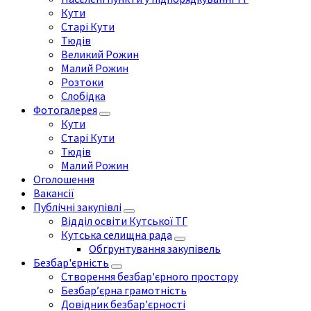
Кути
Старі Кути
Тюдів
Великий Рожин
Малий Рожин
Розтоки
Слобідка
Фотогалерея
Кути
Старі Кути
Тюдів
Малий Рожин
Оголошення
Вакансії
Публічні закупівлі
Відділ освіти Кутської ТГ
Кутська селищна рада
Обгрунтування закупівель
Безбар'єрність
Створення безбар'єрного простору
Безбар’єрна грамотність
Довідник безбар'єрності