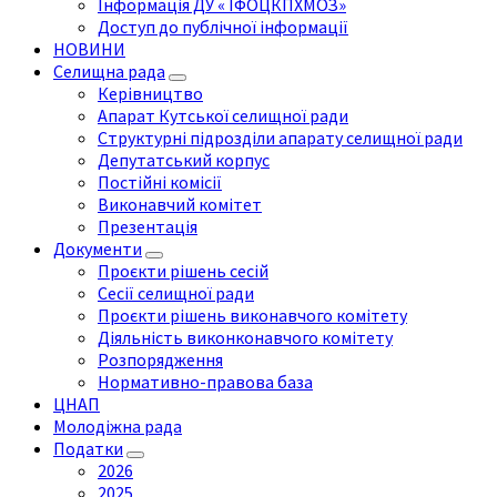
Інформація ДУ « ІФОЦКПХМОЗ»
Доступ до публічної інформації
НОВИНИ
Селищна рада
Керівництво
Апарат Кутської селищної ради
Структурні підрозділи апарату селищної ради
Депутатський корпус
Постійні комісії
Виконавчий комітет
Презентація
Документи
Проєкти рішень сесій
Сесії селищної ради
Проєкти рішень виконавчого комітету
Діяльність виконконавчого комітету
Розпорядження
Нормативно-правова база
ЦНАП
Молодіжна рада
Податки
2026
2025