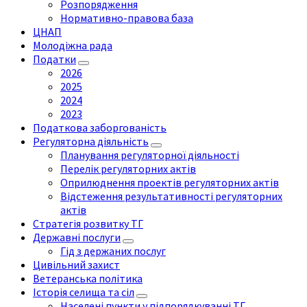
Розпорядження
Нормативно-правова база
ЦНАП
Молодіжна рада
Податки
2026
2025
2024
2023
Податкова заборгованість
Регуляторна діяльність
Планування регуляторної діяльності
Перелік регуляторних актів
Оприлюднення проектів регуляторних актів
Відстеження результативності регуляторних
актів
Стратегія розвитку ТГ
Державні послуги
Гід з держаних послуг
Цивільний захист
Ветеранська політика
Історія селища та сіл
Населені пункти у підпорядкуванні ТГ