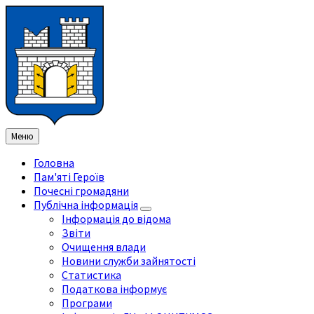
Перейти
Перейдіть
Перейдіть
Перейти
до
на
на
до
змісту
ліву
праву
нижнього
бічну
бічну
колонтитула
панель
панель
Меню
Головна
Пам'яті Героїв
Почесні громадяни
Публічна інформація
Інформація до відома
Звіти
Очищення влади
Новини служби зайнятості
Статистика
Податкова інформує
Програми