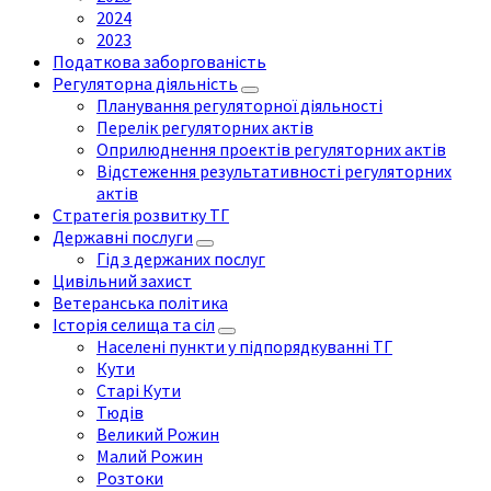
2024
2023
Податкова заборгованість
Регуляторна діяльність
Планування регуляторної діяльності
Перелік регуляторних актів
Оприлюднення проектів регуляторних актів
Відстеження результативності регуляторних
актів
Стратегія розвитку ТГ
Державні послуги
Гід з держаних послуг
Цивільний захист
Ветеранська політика
Історія селища та сіл
Населені пункти у підпорядкуванні ТГ
Кути
Старі Кути
Тюдів
Великий Рожин
Малий Рожин
Розтоки