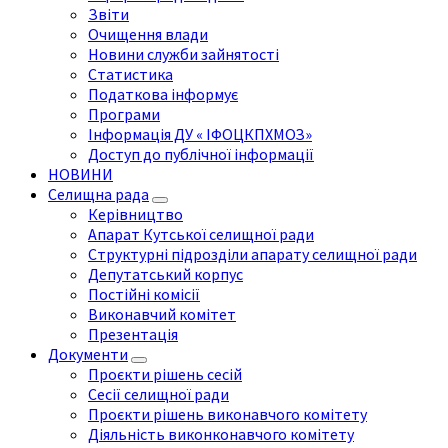
Звіти
Очищення влади
Новини служби зайнятості
Статистика
Податкова інформує
Програми
Інформація ДУ « ІФОЦКПХМОЗ»
Доступ до публічної інформації
НОВИНИ
Селищна рада
Керівництво
Апарат Кутської селищної ради
Структурні підрозділи апарату селищної ради
Депутатський корпус
Постійні комісії
Виконавчий комітет
Презентація
Документи
Проєкти рішень сесій
Сесії селищної ради
Проєкти рішень виконавчого комітету
Діяльність виконконавчого комітету