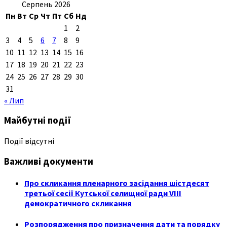
Серпень 2026
Пн
Вт
Ср
Чт
Пт
Сб
Нд
1
2
3
4
5
6
7
8
9
10
11
12
13
14
15
16
17
18
19
20
21
22
23
24
25
26
27
28
29
30
31
« Лип
Майбутні події
Події відсутні
Важливі документи
Про скликання пленарного засідання шістдесят
третьої сесії Кутської селищної ради VIII
демократичного скликання
Розпорядження про призначення дати та порядку