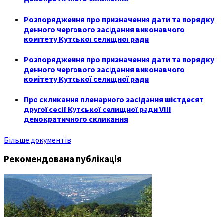
Розпорядження про призначення дати та порядку
денного чергового засідання виконавчого
комітету Кутської селищної ради
Розпорядження про призначення дати та порядку
денного чергового засідання виконавчого
комітету Кутської селищної ради
Про скликання пленарного засідання шістдесят
другої сесії Кутської селищної ради VIII
демократичного скликання
Більше документів
Рекомендована публікація