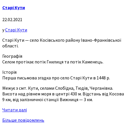
Старі Кути
22.02.2021
у
Старі Кути
Старі Кути — село Косівського району Івано-Франківської
області.
Географія
Селом протікає потік Гнилиця та потік Каменець.
Історія
Перша письмова згадка про село Старі Кути в 1448 р.
Межує з смт. Кути, селами Слобідка, Тюдів, Черганівка.
Висота над рівнем моря в центрі 430 м. Відстань від Косова
9 км, від залізничної станції Вижниця — 3 км.
Читати далі
Більше повідомлень