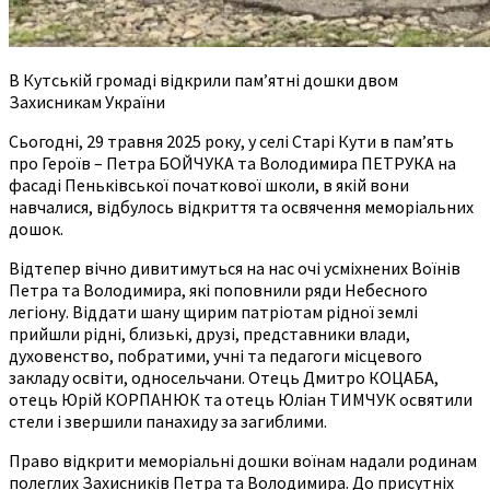
В Кутській громаді відкрили пам’ятні дошки двом
Захисникам України
Сьогодні, 29 травня 2025 року, у селі Старі Кути в пам’ять
про Героїв – Петра БОЙЧУКА та Володимира ПЕТРУКА на
фасаді Пеньківської початкової школи, в якій вони
навчалися, відбулось відкриття та освячення меморіальних
дошок.
Відтепер вічно дивитимуться на нас очі усміхнених Воїнів
Петра та Володимира, які поповнили ряди Небесного
легіону. Віддати шану щирим патріотам рідної землі
прийшли рідні, близькі, друзі, представники влади,
духовенство, побратими, учні та педагоги місцевого
закладу освіти, односельчани. Отець Дмитро КОЦАБА,
отець Юрій КОРПАНЮК та отець Юліан ТИМЧУК освятили
стели і звершили панахиду за загиблими.
Право відкрити меморіальні дошки воїнам надали родинам
полеглих Захисників Петра та Володимира. До присутніх