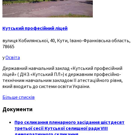
Кутський професійний ліцей
вулиця Кобилянської, 40, Кути, Івано-Франківська область,
78665
у
Освіта
Державний навчальний заклад «Кутський професійний
ліцей» ( ДНЗ «Кутський ПЛ») є державним професійно-
технічним навчальним закладом ІІ атестаційного рівня,
який входить до системи освіти України.
Більше списків
Документи
Про скликання пленарного засідання шістдесят
третьої сесії Кутської селищної ради VIII
демократичного скликання