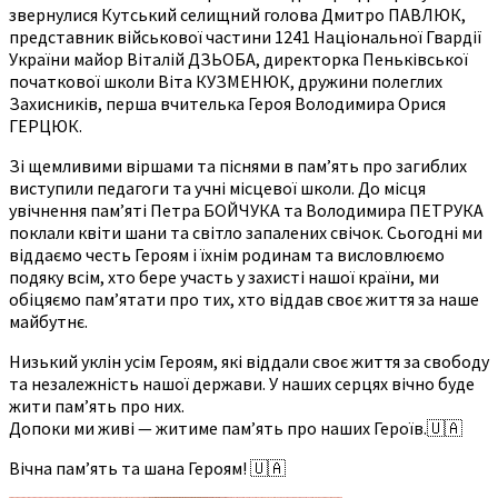
звернулися Кутський селищний голова Дмитро ПАВЛЮК,
представник військової частини 1241 Національної Гвардії
України майор Віталій ДЗЬОБА, директорка Пеньківської
початкової школи Віта КУЗМЕНЮК, дружини полеглих
Захисників, перша вчителька Героя Володимира Орися
ГЕРЦЮК.
Зі щемливими віршами та піснями в пам’ять про загиблих
виступили педагоги та учні місцевої школи. До місця
увічнення пам’яті Петра БОЙЧУКА та Володимира ПЕТРУКА
поклали квіти шани та світло запалених свічок. Сьогодні ми
віддаємо честь Героям і їхнім родинам та висловлюємо
подяку всім, хто бере участь у захисті нашої країни, ми
обіцяємо пам’ятати про тих, хто віддав своє життя за наше
майбутнє.
Низький уклін усім Героям, які віддали своє життя за свободу
та незалежність нашої держави. У наших серцях вічно буде
жити пам’ять про них.
Допоки ми живі — житиме пам’ять про наших Героїв.🇺🇦
Вічна пам’ять та шана Героям! 🇺🇦