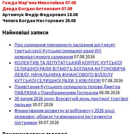
Гожда Мар'яна Миколаївна 07.08
Девда Богдан Антонович 07.08
Артемчук Федір Федорович 18.08
Чепига Богдан Несторович 28.08
Найновіші записи
Про скликання пленарного засідання шістдесят
третьої сесії Кутської селищної ради VIII
демократичного скликання
07.08.2026
КОЛЕКТИВ ТА ДЕПУТАТСЬКИЙ КОРПУС КУТСЬКОЇ
СЕЛИЩНОЇ РАДИ ВІТАЮТЬ БОГДАНА АНТОНОВИЧА
ДЕВДУ, НАЧАЛЬНИКА ФІНАНСОВОГО ВІДДІЛУ
КУТСЬКОЇ СЕЛИЩНОЇ РАДИ З ЮВІЛЕЄМ!
07.08.2026
Привітання Кутського селищного голови Дмитра
ПАВЛЮКА з Преображенням Господнім
06.08.2026
30 липня 2026 року: Всесвітній день протидії торгівлі
людьми
30.07.2026
Фінансування розвитку агробізнесу у 2026 році:
державні, обласні та міжнародні інструменти
підтримки
30.07.2026