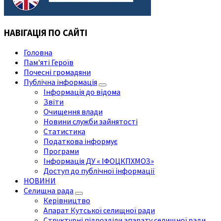
НАВІГАЦІЯ ПО САЙТІ
Головна
Пам'яті Героїв
Почесні громадяни
Публічна інформація
Інформація до відома
Звіти
Очищення влади
Новини служби зайнятості
Статистика
Податкова інформує
Програми
Інформація ДУ « ІФОЦКПХМОЗ»
Доступ до публічної інформації
НОВИНИ
Селищна рада
Керівництво
Апарат Кутської селищної ради
Структурні підрозділи апарату селищної ради