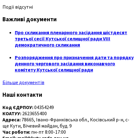
Події відсутні
Важливі документи
Про скликання пленарного засідання шістдесят
третьої сесії Кутської селищної ради VIII
демократичного скликання
Розпорядження про призначення дати та порядку
денного чергового засідання виконавчого
комітету Кутської селищної ради
Більше документів
Наші контакти
Код ЄДРПОУ:
04354249
КОАТУУ:
2623655400
Адреса:
78665, Івано-Франківська обл., Косівський р-н, с-
ще Кути, Вічевий майдан, буд. 9
Час роботи:
пн-пт 8:00-17:00
Email:
mail@kuty-rada.gov.ua