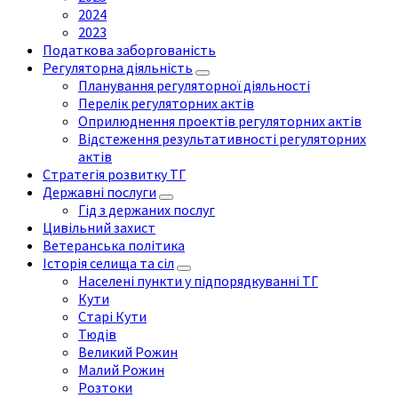
2024
2023
Податкова заборгованість
Регуляторна діяльність
Планування регуляторної діяльності
Перелік регуляторних актів
Оприлюднення проектів регуляторних актів
Відстеження результативності регуляторних
актів
Стратегія розвитку ТГ
Державні послуги
Гід з держаних послуг
Цивільний захист
Ветеранська політика
Історія селища та сіл
Населені пункти у підпорядкуванні ТГ
Кути
Старі Кути
Тюдів
Великий Рожин
Малий Рожин
Розтоки