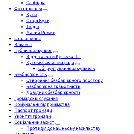
Слобідка
Фотогалерея
Кути
Старі Кути
Тюдів
Малий Рожин
Оголошення
Вакансії
Публічні закупівлі
Відділ освіти Кутської ТГ
Кутська селищна рада
Обгрунтування закупівель
Безбар'єрність
Створення безбар'єрного простору
Безбар’єрна грамотність
Довідник безбар'єрності
Громадські слухання
Комунальні підприємства
Паспорт громади
Укриття громади
Соціальний захист
Протидія домашньому насильству