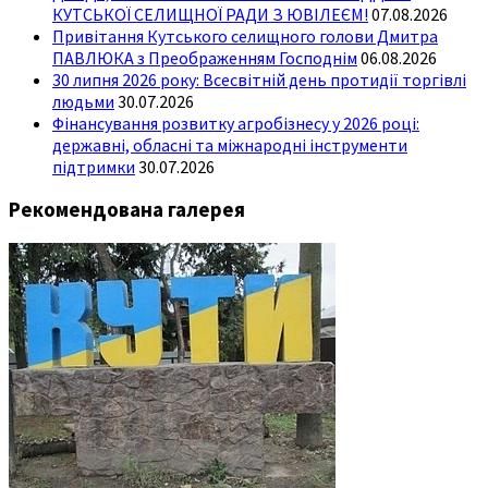
КУТСЬКОЇ СЕЛИЩНОЇ РАДИ З ЮВІЛЕЄМ!
07.08.2026
Привітання Кутського селищного голови Дмитра
ПАВЛЮКА з Преображенням Господнім
06.08.2026
30 липня 2026 року: Всесвітній день протидії торгівлі
людьми
30.07.2026
Фінансування розвитку агробізнесу у 2026 році:
державні, обласні та міжнародні інструменти
підтримки
30.07.2026
Рекомендована галерея