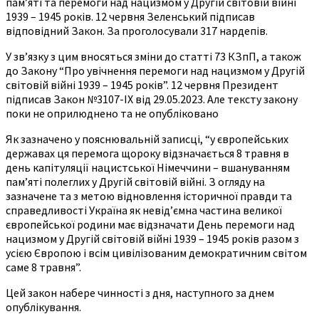
пам’яті та перемоги над нацизмом у Другій світовій війні
1939 – 1945 років. 12 червня Зеленський підписав
відповідний Закон. За проголосували 317 нардепів.
У зв’язку з цим вносяться зміни до статті 73 КЗпП, а також
до Закону “Про увічнення перемоги над нацизмом у Другій
світовій війні 1939 – 1945 років”. 12 червня Президент
підписав Закон №3107-IX від 29.05.2023. Але тексту закону
поки не оприлюднено та не опубліковано
Як зазначено у пояснювальній записці, “у європейських
державах ця перемога щороку відзначається 8 травня в
день капітуляції нацистської Німеччини – вшануванням
пам’яті полеглих у Другій світовій війні. З огляду на
зазначене та з метою відновлення історичної правди та
справедливості Україна як невід’ємна частина великої
європейської родини має відзначати День перемоги над
нацизмом у Другій світовій війні 1939 – 1945 років разом з
усією Європою і всім цивілізованим демократичним світом
саме 8 травня”.
Цей закон набере чинності з дня, наступного за днем
опублікування.