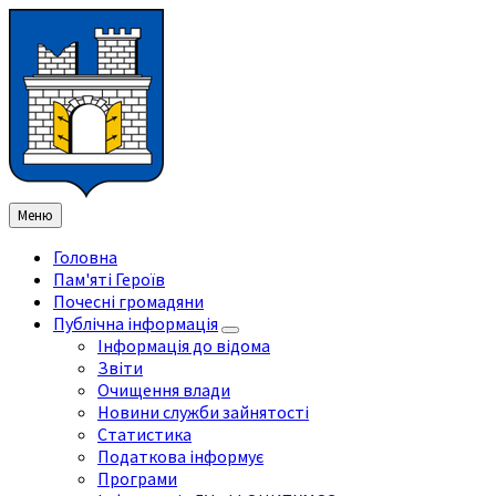
Перейти
Перейдіть
Перейдіть
Перейти
до
на
на
до
змісту
ліву
праву
нижнього
бічну
бічну
колонтитула
панель
панель
Меню
Головна
Пам'яті Героїв
Почесні громадяни
Публічна інформація
Інформація до відома
Звіти
Очищення влади
Новини служби зайнятості
Статистика
Податкова інформує
Програми