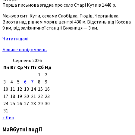
Перша письмова згадка про село Старі Кути в 1448 р.
Межує з смт. Кути, селами Слобідка, Тюдів, Черганівка.
Висота над рівнем моря в центрі 430 м. Відстань від Косова
9 км, від залізничної станції Вижниця — 3 км.
Читати далі
Більше повідомлень
Серпень 2026
Пн
Вт
Ср
Чт
Пт
Сб
Нд
1
2
3
4
5
6
7
8
9
10
11
12
13
14
15
16
17
18
19
20
21
22
23
24
25
26
27
28
29
30
31
« Лип
Майбутні події