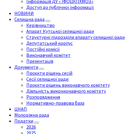
Інформація ДУ « ІФОЦКПХМОЗ»
Доступ до публічної інформації
НОВИНИ
Селищна рада
Керівництво
Апарат Кутської селищної ради
Структурні підрозділи апарату селищної ради
Депутатський корпус
Постійні комісії
Виконавчий комітет
Презентація
Документи
Проєкти рішень сесій
Сесії селищної ради
Проєкти рішень виконавчого комітету
Діяльність виконконавчого комітету
Розпорядження
Нормативно-правова база
ЦНАП
Молодіжна рада
Податки
2026
2025