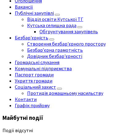
Оголошення
Вакансії
Публічні закупівлі
Відділ освіти Кутської ТГ
Кутська селищна рада
Обгрунтування закупівель
Безбар'єрність
Створення безбар'єрного простору
Безбар’єрна грамотність
Довідник безбар'єрності
Громадські слухання
Комунальні підприємства
Паспорт громади
Укриття громади
Соціальний захист
Протидія домашньому насильству
Контакти
Графік прийому
Майбутні події
Події відсутні