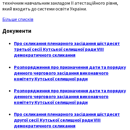
технічним навчальним закладом ІІ атестаційного рівня,
який входить до системи освіти України.
Більше списків
Документи
Про скликання пленарного засідання шістдесят
третьої сесії Кутської селищної ради VIII
демократичного скликання
Розпорядження про призначення дати та порядку
денного чергового засідання виконавчого
комітету Кутської селищної ради
Розпорядження про призначення дати та порядку
денного чергового засідання виконавчого
комітету Кутської селищної ради
Про скликання пленарного засідання шістдесят
другої сесії Кутської селищної ради VIII
демократичного скликання