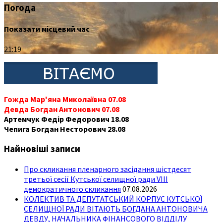
Погода
Показати місцевий час
21:19
Гожда Мар'яна Миколаївна 07.08
Девда Богдан Антонович 07.08
Артемчук Федір Федорович 18.08
Чепига Богдан Несторович 28.08
Найновіші записи
Про скликання пленарного засідання шістдесят
третьої сесії Кутської селищної ради VIII
демократичного скликання
07.08.2026
КОЛЕКТИВ ТА ДЕПУТАТСЬКИЙ КОРПУС КУТСЬКОЇ
СЕЛИЩНОЇ РАДИ ВІТАЮТЬ БОГДАНА АНТОНОВИЧА
ДЕВДУ, НАЧАЛЬНИКА ФІНАНСОВОГО ВІДДІЛУ