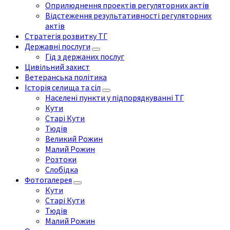
Оприлюднення проектів регуляторних актів
Відстеження результативності регуляторних
актів
Стратегія розвитку ТГ
Державні послуги
Гід з держаних послуг
Цивільний захист
Ветеранська політика
Історія селища та сіл
Населені пункти у підпорядкуванні ТГ
Кути
Старі Кути
Тюдів
Великий Рожин
Малий Рожин
Розтоки
Слобідка
Фотогалерея
Кути
Старі Кути
Тюдів
Малий Рожин