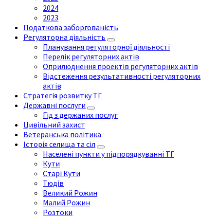
2024
2023
Податкова заборгованість
Регуляторна діяльність
Планування регуляторної діяльності
Перелік регуляторних актів
Оприлюднення проектів регуляторних актів
Відстеження результативності регуляторних
актів
Стратегія розвитку ТГ
Державні послуги
Гід з держаних послуг
Цивільний захист
Ветеранська політика
Історія селища та сіл
Населені пункти у підпорядкуванні ТГ
Кути
Старі Кути
Тюдів
Великий Рожин
Малий Рожин
Розтоки