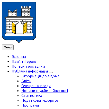
Перейти
Перейдіть
Перейдіть
Перейти
до
на
на
до
змісту
ліву
праву
нижнього
бічну
бічну
колонтитула
панель
панель
Меню
Головна
Пам'яті Героїв
Почесні громадяни
Публічна інформація
Інформація до відома
Звіти
Очищення влади
Новини служби зайнятості
Статистика
Податкова інформує
Програми