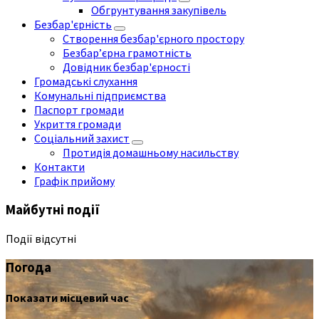
Обгрунтування закупівель
Безбар'єрність
Створення безбар'єрного простору
Безбар’єрна грамотність
Довідник безбар'єрності
Громадські слухання
Комунальні підприємства
Паспорт громади
Укриття громади
Соціальний захист
Протидія домашньому насильству
Контакти
Графік прийому
Майбутні події
Події відсутні
Погода
Показати місцевий час