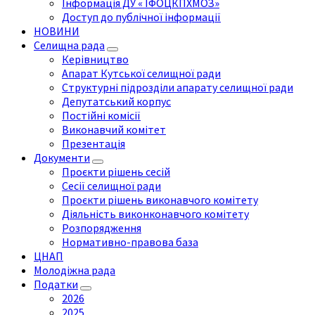
Інформація ДУ « ІФОЦКПХМОЗ»
Доступ до публічної інформації
НОВИНИ
Селищна рада
Керівництво
Апарат Кутської селищної ради
Структурні підрозділи апарату селищної ради
Депутатський корпус
Постійні комісії
Виконавчий комітет
Презентація
Документи
Проєкти рішень сесій
Сесії селищної ради
Проєкти рішень виконавчого комітету
Діяльність виконконавчого комітету
Розпорядження
Нормативно-правова база
ЦНАП
Молодіжна рада
Податки
2026
2025