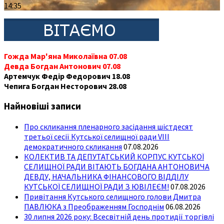
14:35
Гожда Мар'яна Миколаївна 07.08
Девда Богдан Антонович 07.08
Артемчук Федір Федорович 18.08
Чепига Богдан Несторович 28.08
Найновіші записи
Про скликання пленарного засідання шістдесят
третьої сесії Кутської селищної ради VIII
демократичного скликання
07.08.2026
КОЛЕКТИВ ТА ДЕПУТАТСЬКИЙ КОРПУС КУТСЬКОЇ
СЕЛИЩНОЇ РАДИ ВІТАЮТЬ БОГДАНА АНТОНОВИЧА
ДЕВДУ, НАЧАЛЬНИКА ФІНАНСОВОГО ВІДДІЛУ
КУТСЬКОЇ СЕЛИЩНОЇ РАДИ З ЮВІЛЕЄМ!
07.08.2026
Привітання Кутського селищного голови Дмитра
ПАВЛЮКА з Преображенням Господнім
06.08.2026
30 липня 2026 року: Всесвітній день протидії торгівлі