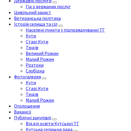
Державні послуги
Гід з держаних послуг
Цивільний захист
Ветеранська політика
Історія селища та сіл
Населені пункти у підпорядкуванні ТГ
Кути
Старі Кути
Тюдів
Великий Рожин
Малий Рожин
Розтоки
Слобідка
Фотогалерея
Кути
Старі Кути
Тюдів
Малий Рожин
Оголошення
Вакансії
Публічні закупівлі
Відділ освіти Кутської ТГ
Кутська селищна рада