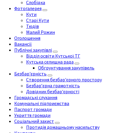
Слобідка
Фотогалерея
Кути
Старі Кути
Тюдів
Малий Рожин
Оголошення
Вакансії
Публічні закупівлі
Відділ освіти Кутської ТГ
Кутська селищна рада
Обгрунтування закупівель
Безбар'єрність
Створення безбар'єрного простору
Безбар’єрна грамотність
Довідник безбар'єрності
Громадські слухання
Комунальні підприємства
Паспорт громади
Укриття громади
Соціальний захист
Протидія домашньому насильству