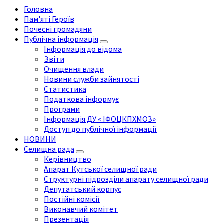
Головна
Пам'яті Героїв
Почесні громадяни
Публічна інформація
Інформація до відома
Звіти
Очищення влади
Новини служби зайнятості
Статистика
Податкова інформує
Програми
Інформація ДУ « ІФОЦКПХМОЗ»
Доступ до публічної інформації
НОВИНИ
Селищна рада
Керівництво
Апарат Кутської селищної ради
Структурні підрозділи апарату селищної ради
Депутатський корпус
Постійні комісії
Виконавчий комітет
Презентація