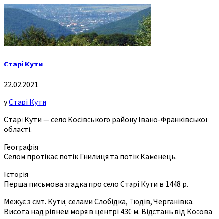
Старі Кути
22.02.2021
у
Старі Кути
Старі Кути — село Косівського району Івано-Франківської
області.
Географія
Селом протікає потік Гнилиця та потік Каменець.
Історія
Перша письмова згадка про село Старі Кути в 1448 р.
Межує з смт. Кути, селами Слобідка, Тюдів, Черганівка.
Висота над рівнем моря в центрі 430 м. Відстань від Косова