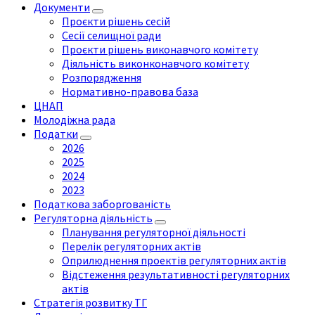
Документи
Проєкти рішень сесій
Сесії селищної ради
Проєкти рішень виконавчого комітету
Діяльність виконконавчого комітету
Розпорядження
Нормативно-правова база
ЦНАП
Молодіжна рада
Податки
2026
2025
2024
2023
Податкова заборгованість
Регуляторна діяльність
Планування регуляторної діяльності
Перелік регуляторних актів
Оприлюднення проектів регуляторних актів
Відстеження результативності регуляторних
актів
Стратегія розвитку ТГ