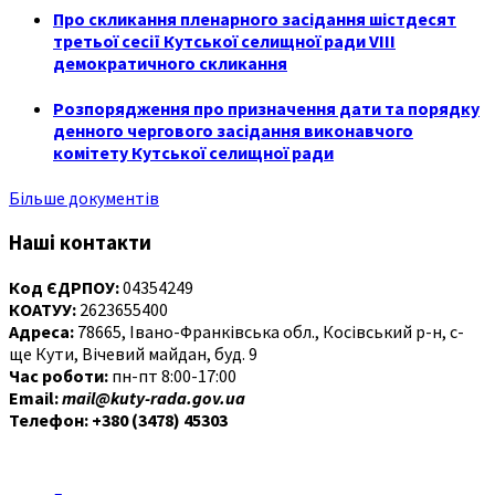
Про скликання пленарного засідання шістдесят
третьої сесії Кутської селищної ради VIII
демократичного скликання
Розпорядження про призначення дати та порядку
денного чергового засідання виконавчого
комітету Кутської селищної ради
Більше документів
Наші контакти
Код ЄДРПОУ:
04354249
КОАТУУ:
2623655400
Адреса:
78665, Івано-Франківська обл., Косівський р-н, с-
ще Кути, Вічевий майдан, буд. 9
Час роботи:
пн-пт 8:00-17:00
Email:
mail@kuty-rada.gov.ua
Телефон: +380 (3478) 45303