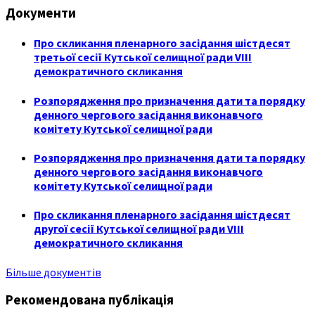
Документи
Про скликання пленарного засідання шістдесят
третьої сесії Кутської селищної ради VIII
демократичного скликання
Розпорядження про призначення дати та порядку
денного чергового засідання виконавчого
комітету Кутської селищної ради
Розпорядження про призначення дати та порядку
денного чергового засідання виконавчого
комітету Кутської селищної ради
Про скликання пленарного засідання шістдесят
другої сесії Кутської селищної ради VIII
демократичного скликання
Більше документів
Рекомендована публікація