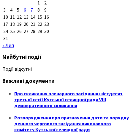
1
2
3
4
5
6
7
8
9
10
11
12
13
14
15
16
17
18
19
20
21
22
23
24
25
26
27
28
29
30
31
« Лип
Майбутні події
Події відсутні
Важливі документи
Про скликання пленарного засідання шістдесят
третьої сесії Кутської селищної ради VIII
демократичного скликання
Розпорядження про призначення дати та порядку
денного чергового засідання виконавчого
комітету Кутської селищної ради