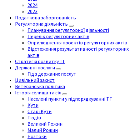
2024
2023
Податкова заборгованість
Регуляторна діяльність
Планування регуляторної діяльності
Перелік регуляторних актів
Оприлюднення проектів регуляторних актів
Відстеження результативності регуляторних
актів
Стратегія розвитку ТГ
Державні послуги
Гід з держаних послуг
Цивільний захист
Ветеранська політика
Історія селища та сіл
Населені пункти у підпорядкуванні ТГ
Кути
Старі Кути
Тюдів
Великий Рожин
Малий Рожин
Розтоки