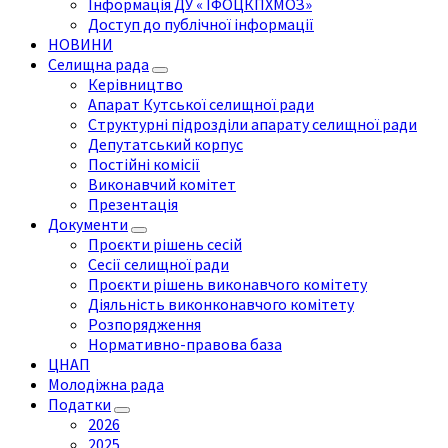
Інформація ДУ « ІФОЦКПХМОЗ»
Доступ до публічної інформації
НОВИНИ
Селищна рада
Керівництво
Апарат Кутської селищної ради
Структурні підрозділи апарату селищної ради
Депутатський корпус
Постійні комісії
Виконавчий комітет
Презентація
Документи
Проєкти рішень сесій
Сесії селищної ради
Проєкти рішень виконавчого комітету
Діяльність виконконавчого комітету
Розпорядження
Нормативно-правова база
ЦНАП
Молодіжна рада
Податки
2026
2025