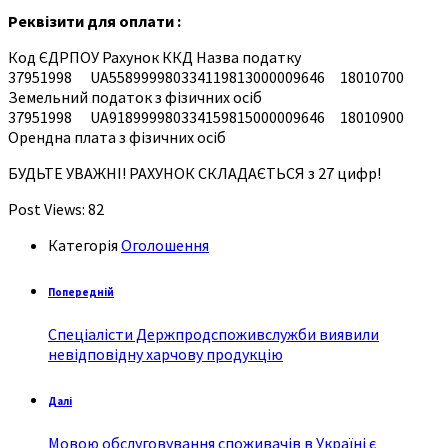
Реквізити для оплати :
Код ЄДРПОУ Рахунок ККД Назва податку
37951998 UA558999980334119813000009646 18010700
Земельний податок з фізичних осіб
37951998 UA918999980334159815000009646 18010900
Орендна плата з фізичних осіб
БУДЬТЕ УВАЖНІ! РАХУНОК СКЛАДАЄТЬСЯ з 27 цифр!
Post Views:
82
Категорія
Оголошення
Попередній
Спеціалісти Держпродспоживслужби виявили
невідповідну харчову продукцію
Далі
Мовою обслуговування споживачів в Україні є