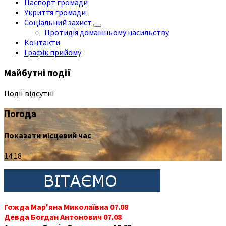
Паспорт громади
Укриття громади
Соціальний захист
Протидія домашньому насильству
Контакти
Графік прийому
Майбутні події
Події відсутні
Погода
Показати місцевий час
14:18
Гожда Мар'яна Миколаївна 07.08
Девда Богдан Антонович 07.08