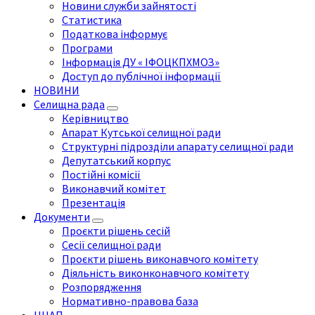
Новини служби зайнятості
Статистика
Податкова інформує
Програми
Інформація ДУ « ІФОЦКПХМОЗ»
Доступ до публічної інформації
НОВИНИ
Селищна рада
Керівництво
Апарат Кутської селищної ради
Структурні підрозділи апарату селищної ради
Депутатський корпус
Постійні комісії
Виконавчий комітет
Презентація
Документи
Проєкти рішень сесій
Сесії селищної ради
Проєкти рішень виконавчого комітету
Діяльність виконконавчого комітету
Розпорядження
Нормативно-правова база