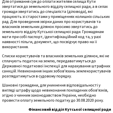
Для отримання сум до оплати жителям селища Кути
звертатися до земельного відділу селищної ради, а в селах
громади звертатись до спеціаліста (діловода), які
працюють зі старостами у приміщеннях колишніх сільських
рад. Для проведення звірки даних про користувачів та
власників земельних ділянок просимо звертатись до
земельного відділу Кутської селищної ради. Громадянам
мати при собі паспорт, ідентифікаційний код та, у разі
наявності пільги, документ, що посвідчує право на її
використання.
Списки користувачів та власників земельних ділянок, які не
сплачують податок на землю, передаватимуться до
Державної податкової інспекції для нарахування штрафних
санкцій. Невиконання інших зобов’язань землекористувачів
розглядатимуться в судовому порядку.
Шановні громадяни, для уникнення відповідальності у
вигляді штрафу щодо невиконання покладених обов’язків,
згідно з чинним законодавством України, необхідно
провести оплату земельного податку до 30.08.2020 року.
Фінансовий відділ Кутської селищної ради