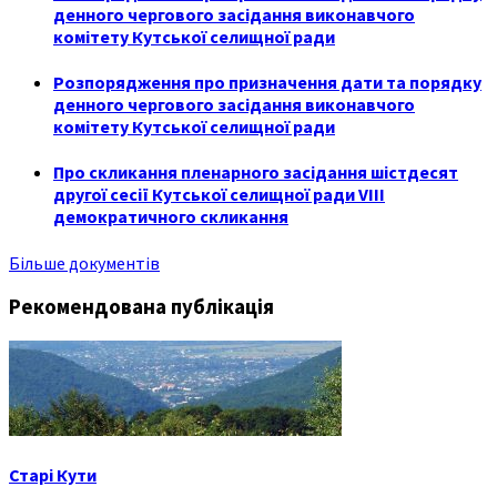
денного чергового засідання виконавчого
комітету Кутської селищної ради
Розпорядження про призначення дати та порядку
денного чергового засідання виконавчого
комітету Кутської селищної ради
Про скликання пленарного засідання шістдесят
другої сесії Кутської селищної ради VIII
демократичного скликання
Більше документів
Рекомендована публікація
Старі Кути