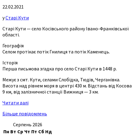
22.02.2021
у
Старі Кути
Старі Кути — село Косівського району Івано-Франківської
області.
Географія
Селом протікає потік Гнилиця та потік Каменець.
Історія
Перша письмова згадка про село Старі Кути в 1448 р.
Межує з смт. Кути, селами Слобідка, Тюдів, Черганівка.
Висота над рівнем моря в центрі 430 м. Відстань від Косова
9 км, від залізничної станції Вижниця — 3 км.
Читати далі
Більше повідомлень
Серпень 2026
Пн
Вт
Ср
Чт
Пт
Сб
Нд