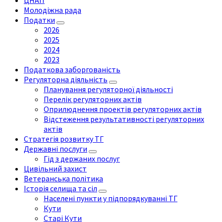
ЦНАП
Молодіжна рада
Податки
2026
2025
2024
2023
Податкова заборгованість
Регуляторна діяльність
Планування регуляторної діяльності
Перелік регуляторних актів
Оприлюднення проектів регуляторних актів
Відстеження результативності регуляторних
актів
Стратегія розвитку ТГ
Державні послуги
Гід з держаних послуг
Цивільний захист
Ветеранська політика
Історія селища та сіл
Населені пункти у підпорядкуванні ТГ
Кути
Старі Кути