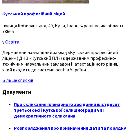
Кутський професійний ліцей
вулиця Кобилянської, 40, Кути, Івано-Франківська область,
78665
у
Освіта
Державний навчальний заклад «Кутський професійний
ліцей» ( ДНЗ «Кутський ПЛ») є державним професійно-
технічним навчальним закладом ІІ атестаційного рівня,
який входить до системи освіти України.
Більше списків
Документи
Про скликання пленарного засідання шістдесят
третьої сесії Кутської селищної ради VIII
демократичного скликання
Розпорядження про призначення дати та порядку