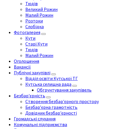
Тюдів
Великий Рожин
Малий Рожин
Розтоки
Слобідка
Фотогалерея
Кути
Старі Кути
Тюдів
Малий Рожин
Оголошення
Вакансії
Публічні закупівлі
Відділ освіти Кутської ТГ
Кутська селищна рада
Обгрунтування закупівель
Безбар'єрність
Створення безбар'єрного простору
Безбар’єрна грамотність
Довідник безбар'єрності
Громадські слухання
Комунальні підприємства