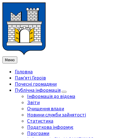
Перейти
Перейдіть
Перейдіть
Перейти
до
на
на
до
змісту
ліву
праву
нижнього
бічну
бічну
колонтитула
панель
панель
Меню
Головна
Пам'яті Героїв
Почесні громадяни
Публічна інформація
Інформація до відома
Звіти
Очищення влади
Новини служби зайнятості
Статистика
Податкова інформує
Програми