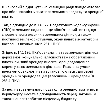
Фінансовий відділ Кутської селищної ради повідомляє вас
про обов’язковість сплати земельного податку та орендної
плати.
Так, відповідно до п. 14.1.72. Податкового кодексу України
(ПКУ) земельний податок – це обов’язковий платіж, що
справляється з власників земельних ділянок, а також
постійних землекористувачів, окрім пільгових категорій
населення визначених п. 281.1.ПКУ.
Згідно п. 14.1.136. ПКУ орендна плата за земельні ділянки
державної і комунальної власності теж є обов’язковим
платежем, який орендар вносить орендодавцеві за
користування земельною ділянкою. Розмір та умови
внесення орендної плати встановлюються у договорі
оренди між орендодавцем (власником) і орендарем (п.
288.4. ПКУ).
За несплату земельного податку та орендної плати ви, в
першу чергу, несете відповідальність перед Законом, а
також наносите збитки місцевому бюджету.