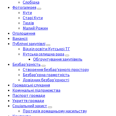
Слобідка
Фотогалерея
Кути
Старі Кути
Тюдів
Малий Рожин
Оголошення
Вакансії
Публічні закупівлі
Відділ освіти Кутської ТГ
Кутська селищна рада
Обгрунтування закупівель
Безбар'єрність
Створення безбар'єрного простору
Безбар’єрна грамотність
Довідник безбар'єрності
Громадські слухання
Комунальні підприємства
Паспорт громади
Укриття громади
Соціальний захист
Протидія домашньому насильству