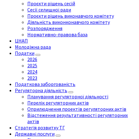
Проєкти рішень сесій
Сесії селищної ради
Проєкти рішень виконавчого комітету
Діяльність виконконавчого комітету
Розпорядження
Нормативно-правова база
ЦНАП
Молодіжна рада
Податки
2026
2025
2024
2023
Податкова заборгованість
Регуляторна діяльність
Планування регуляторної діяльності
Перелік регуляторних актів
Оприлюднення проектів регуляторних актів
Відстеження результативності регуляторних
актів
Стратегія розвитку ТГ
Державні послуги