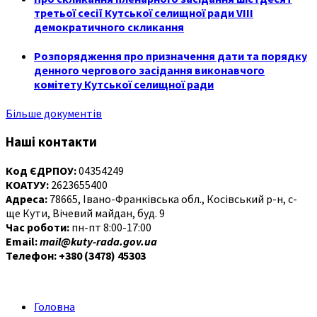
третьої сесії Кутської селищної ради VIII
демократичного скликання
Розпорядження про призначення дати та порядку
денного чергового засідання виконавчого
комітету Кутської селищної ради
Більше документів
Наші контакти
Код ЄДРПОУ:
04354249
КОАТУУ:
2623655400
Адреса:
78665, Івано-Франківська обл., Косівський р-н, с-
ще Кути, Вічевий майдан, буд. 9
Час роботи:
пн-пт 8:00-17:00
Email:
mail@kuty-rada.gov.ua
Телефон: +380 (3478) 45303
Головна