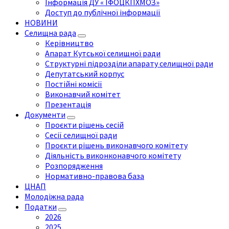
Інформація ДУ « ІФОЦКПХМОЗ»
Доступ до публічної інформації
НОВИНИ
Селищна рада
Керівництво
Апарат Кутської селищної ради
Структурні підрозділи апарату селищної ради
Депутатський корпус
Постійні комісії
Виконавчий комітет
Презентація
Документи
Проєкти рішень сесій
Сесії селищної ради
Проєкти рішень виконавчого комітету
Діяльність виконконавчого комітету
Розпорядження
Нормативно-правова база
ЦНАП
Молодіжна рада
Податки
2026
2025