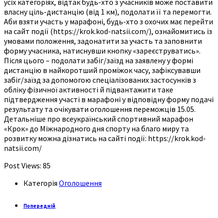
усіх категоріях, відтак будь-хто з учасників може поставити
власну ціль-дистанцію (від 1 км), подолати її та перемогти.
Аби взяти участь у марафоні, будь-хто з охочих має перейти
на сайт події (https://krok.kod-natsii.com/), ознайомитись із
умовами положення, задонатити за участь та заповнити
форму учасника, натиснувши кнопку «зареєструватись».
Після цього – подолати забіг/заїзд на заявлену у формі
дистанцію в найкоротший проміжок часу, зафіксувавши
забіг/заїзд за допомогою спеціалізованих застосунків з
обліку фізичної активності й підвантажити таке
підтвердження участі в марафоні у відповідну форму подачі
результату та очікувати оголошення переможців 15.05.
Детальніше про всеукраїнський спортивний марафон
«Крок» до Міжнародного дня спорту на благо миру та
розвитку можна дізнатись на сайті події: https://krok.kod-
natsii.com/
Post Views:
85
Категорія
Оголошення
Попередній