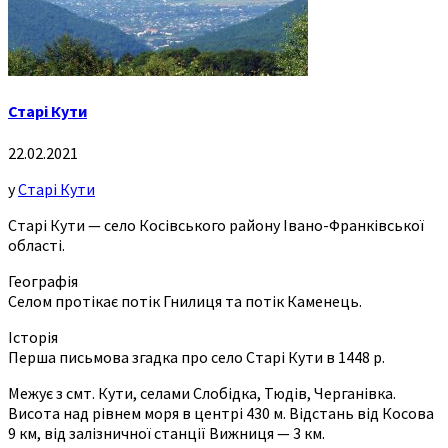
Старі Кути
22.02.2021
у
Старі Кути
Старі Кути — село Косівського району Івано-Франківської
області.
Географія
Селом протікає потік Гнилиця та потік Каменець.
Історія
Перша письмова згадка про село Старі Кути в 1448 р.
Межує з смт. Кути, селами Слобідка, Тюдів, Черганівка.
Висота над рівнем моря в центрі 430 м. Відстань від Косова
9 км, від залізничної станції Вижниця — 3 км.