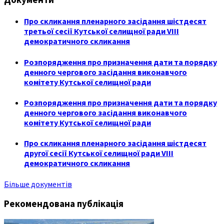
Про скликання пленарного засідання шістдесят
третьої сесії Кутської селищної ради VIII
демократичного скликання
Розпорядження про призначення дати та порядку
денного чергового засідання виконавчого
комітету Кутської селищної ради
Розпорядження про призначення дати та порядку
денного чергового засідання виконавчого
комітету Кутської селищної ради
Про скликання пленарного засідання шістдесят
другої сесії Кутської селищної ради VIII
демократичного скликання
Більше документів
Рекомендована публікація