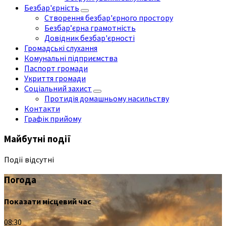
Безбар'єрність
Створення безбар'єрного простору
Безбар’єрна грамотність
Довідник безбар'єрності
Громадські слухання
Комунальні підприємства
Паспорт громади
Укриття громади
Соціальний захист
Протидія домашньому насильству
Контакти
Графік прийому
Майбутні події
Події відсутні
Погода
Показати місцевий час
08:30