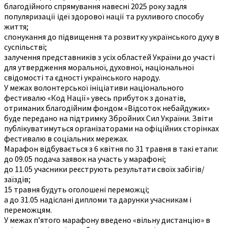
благодійного спрямування навесні 2025 року задля
популяризації ідеї здорової нації та рухливого способу
життя;
спонукання до підвищення та розвитку українського духу в
суспільстві;
залучення представників з усіх областей України до участі
для утвердження моральної, духовної, національної
свідомості та єдності українського народу.
У межах волонтерської ініціативи національного
фестивалю «Код Нації» увесь прибуток з донатів,
отриманих благодійним фондом «Відсоток небайдужих»
буде передано на підтримку Збройних Сил України. Звіти
публікуватимуться організаторами на офіційних сторінках
фестивалю в соціальних мережах.
Марафон відбувається з 6 квітня по 31 травня в такі етапи:
до 09.05 подача заявок на участь у марафоні;
до 11.05 учасники реєструють результати своїх забігів/
заїздів;
15 травня будуть оголошені переможці;
а до 31.05 надіслані дипломи та дарунки учасникам і
переможцям.
У межах п’ятого марафону введено «вільну дистанцію» в