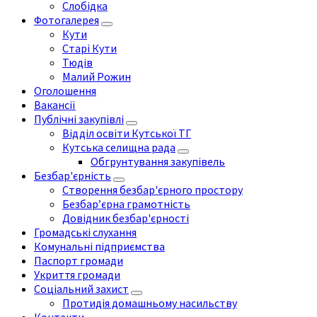
Слобідка
Фотогалерея
Кути
Старі Кути
Тюдів
Малий Рожин
Оголошення
Вакансії
Публічні закупівлі
Відділ освіти Кутської ТГ
Кутська селищна рада
Обгрунтування закупівель
Безбар'єрність
Створення безбар'єрного простору
Безбар’єрна грамотність
Довідник безбар'єрності
Громадські слухання
Комунальні підприємства
Паспорт громади
Укриття громади
Соціальний захист
Протидія домашньому насильству