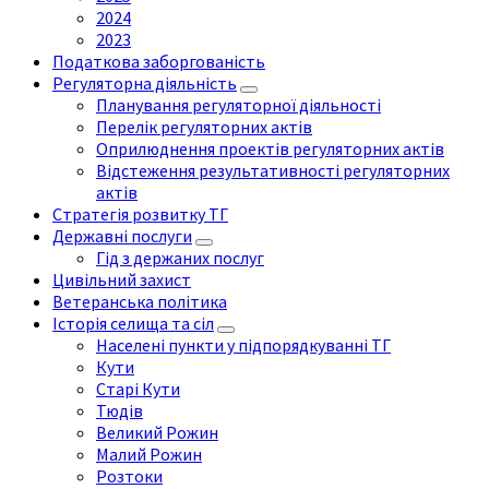
2024
2023
Податкова заборгованість
Регуляторна діяльність
Планування регуляторної діяльності
Перелік регуляторних актів
Оприлюднення проектів регуляторних актів
Відстеження результативності регуляторних
актів
Стратегія розвитку ТГ
Державні послуги
Гід з держаних послуг
Цивільний захист
Ветеранська політика
Історія селища та сіл
Населені пункти у підпорядкуванні ТГ
Кути
Старі Кути
Тюдів
Великий Рожин
Малий Рожин
Розтоки