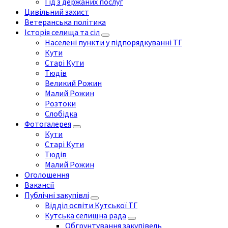
Гід з держаних послуг
Цивільний захист
Ветеранська політика
Історія селища та сіл
Населені пункти у підпорядкуванні ТГ
Кути
Старі Кути
Тюдів
Великий Рожин
Малий Рожин
Розтоки
Слобідка
Фотогалерея
Кути
Старі Кути
Тюдів
Малий Рожин
Оголошення
Вакансії
Публічні закупівлі
Відділ освіти Кутської ТГ
Кутська селищна рада
Обгрунтування закупівель