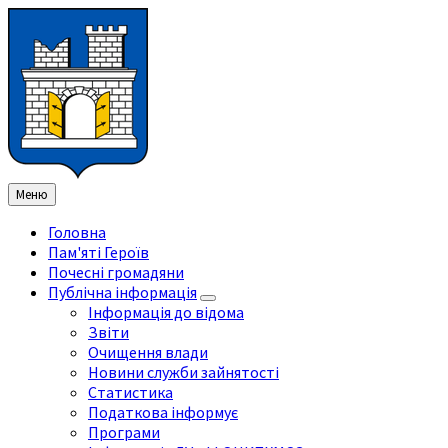
Перейти
Перейдіть
Перейдіть
Перейти
до
на
на
до
змісту
ліву
праву
нижнього
бічну
бічну
колонтитула
панель
панель
Меню
Головна
Пам'яті Героїв
Почесні громадяни
Публічна інформація
Інформація до відома
Звіти
Очищення влади
Новини служби зайнятості
Статистика
Податкова інформує
Програми