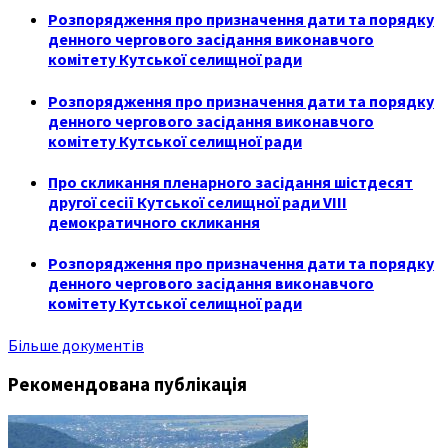
Розпорядження про призначення дати та порядку
денного чергового засідання виконавчого
комітету Кутської селищної ради
Розпорядження про призначення дати та порядку
денного чергового засідання виконавчого
комітету Кутської селищної ради
Про скликання пленарного засідання шістдесят
другої сесії Кутської селищної ради VIII
демократичного скликання
Розпорядження про призначення дати та порядку
денного чергового засідання виконавчого
комітету Кутської селищної ради
Більше документів
Рекомендована публікація