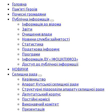
Головна
Пам'яті Героїв
Почесні громадяни
Публічна інформація
Інформація до відома
Звіти
Очищення влади
Новини служби зайнятості
Статистика
Податкова інформує
Програми
Інформація ДУ « ІФОЦКПХМОЗ»
Доступ до публічної інформації
НОВИНИ
Селищна рада
Керівництво
Апарат Кутської селищної ради
Структурні підрозділи апарату селищної ради
Депутатський корпус
Постійні комісії
Виконавчий комітет
Презентація