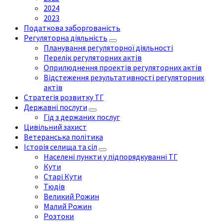
2024
2023
Податкова заборгованість
Регуляторна діяльність
Планування регуляторної діяльності
Перелік регуляторних актів
Оприлюднення проектів регуляторних актів
Відстеження результативності регуляторних
актів
Стратегія розвитку ТГ
Державні послуги
Гід з держаних послуг
Цивільний захист
Ветеранська політика
Історія селища та сіл
Населені пункти у підпорядкуванні ТГ
Кути
Старі Кути
Тюдів
Великий Рожин
Малий Рожин
Розтоки