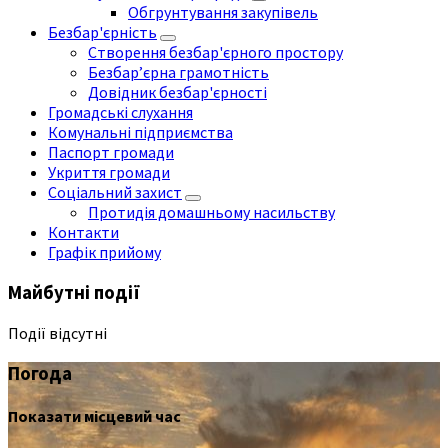
Обгрунтування закупівель
Безбар'єрність
Створення безбар'єрного простору
Безбар’єрна грамотність
Довідник безбар'єрності
Громадські слухання
Комунальні підприємства
Паспорт громади
Укриття громади
Соціальний захист
Протидія домашньому насильству
Контакти
Графік прийому
Майбутні події
Події відсутні
Погода
Показати місцевий час