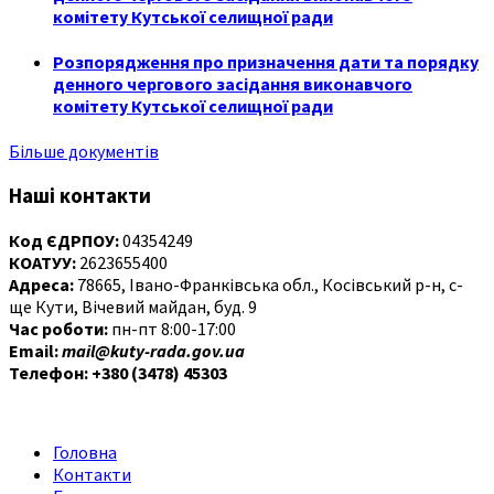
комітету Кутської селищної ради
Розпорядження про призначення дати та порядку
денного чергового засідання виконавчого
комітету Кутської селищної ради
Більше документів
Наші контакти
Код ЄДРПОУ:
04354249
КОАТУУ:
2623655400
Адреса:
78665, Івано-Франківська обл., Косівський р-н, с-
ще Кути, Вічевий майдан, буд. 9
Час роботи:
пн-пт 8:00-17:00
Email:
mail@kuty-rada.gov.ua
Телефон: +380 (3478) 45303
Головна
Контакти