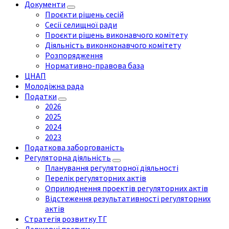
Документи
Проєкти рішень сесій
Сесії селищної ради
Проєкти рішень виконавчого комітету
Діяльність виконконавчого комітету
Розпорядження
Нормативно-правова база
ЦНАП
Молодіжна рада
Податки
2026
2025
2024
2023
Податкова заборгованість
Регуляторна діяльність
Планування регуляторної діяльності
Перелік регуляторних актів
Оприлюднення проектів регуляторних актів
Відстеження результативності регуляторних
актів
Стратегія розвитку ТГ