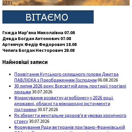
22:01
Гожда Мар'яна Миколаївна 07.08
Девда Богдан Антонович 07.08
Артемчук Федір Федорович 18.08
Чепига Богдан Несторович 28.08
Найновіші записи
Привітання Кутського селищного голови Дмитра
ПАВЛЮКА з Преображенням Господнім
06.08.2026
30 липня 2026 року: Всесвітній день протидії торгівлі
людьми
30.07.2026
Фінансування розвитку агробізнесу у 2026 році:
державні, обласні та міжнародні інструменти
підтримки
30.07.2026
Як зберегти ментальне здоров’я в умовах хронічного
стресу
30.07.2026
Формування Ради ветеранів при Івано-Франківській