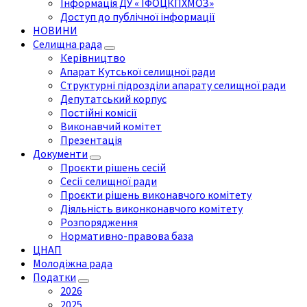
Інформація ДУ « ІФОЦКПХМОЗ»
Доступ до публічної інформації
НОВИНИ
Селищна рада
Керівництво
Апарат Кутської селищної ради
Структурні підрозділи апарату селищної ради
Депутатський корпус
Постійні комісії
Виконавчий комітет
Презентація
Документи
Проєкти рішень сесій
Сесії селищної ради
Проєкти рішень виконавчого комітету
Діяльність виконконавчого комітету
Розпорядження
Нормативно-правова база
ЦНАП
Молодіжна рада
Податки
2026
2025