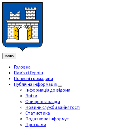
Перейти
Перейдіть
Перейдіть
Перейти
до
на
на
до
змісту
ліву
праву
нижнього
бічну
бічну
колонтитула
панель
панель
Меню
Головна
Пам'яті Героїв
Почесні громадяни
Публічна інформація
Інформація до відома
Звіти
Очищення влади
Новини служби зайнятості
Статистика
Податкова інформує
Програми