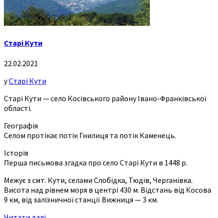
Старі Кути
22.02.2021
у
Старі Кути
Старі Кути — село Косівського району Івано-Франківської
області.
Географія
Селом протікає потік Гнилиця та потік Каменець.
Історія
Перша письмова згадка про село Старі Кути в 1448 р.
Межує з смт. Кути, селами Слобідка, Тюдів, Черганівка.
Висота над рівнем моря в центрі 430 м. Відстань від Косова
9 км, від залізничної станції Вижниця — 3 км.
Читати далі