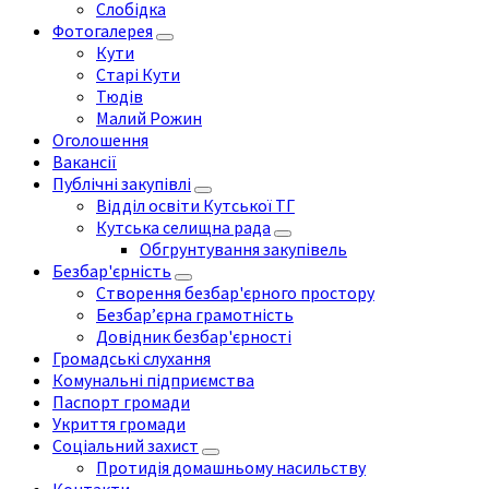
Слобідка
Фотогалерея
Кути
Старі Кути
Тюдів
Малий Рожин
Оголошення
Вакансії
Публічні закупівлі
Відділ освіти Кутської ТГ
Кутська селищна рада
Обгрунтування закупівель
Безбар'єрність
Створення безбар'єрного простору
Безбар’єрна грамотність
Довідник безбар'єрності
Громадські слухання
Комунальні підприємства
Паспорт громади
Укриття громади
Соціальний захист
Протидія домашньому насильству