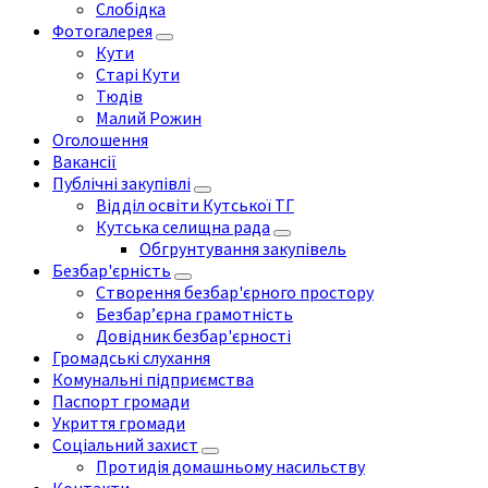
Слобідка
Фотогалерея
Кути
Старі Кути
Тюдів
Малий Рожин
Оголошення
Вакансії
Публічні закупівлі
Відділ освіти Кутської ТГ
Кутська селищна рада
Обгрунтування закупівель
Безбар'єрність
Створення безбар'єрного простору
Безбар’єрна грамотність
Довідник безбар'єрності
Громадські слухання
Комунальні підприємства
Паспорт громади
Укриття громади
Соціальний захист
Протидія домашньому насильству