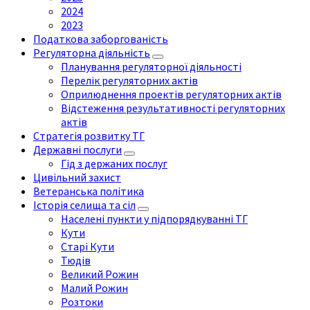
2024
2023
Податкова заборгованість
Регуляторна діяльність
Планування регуляторної діяльності
Перелік регуляторних актів
Оприлюднення проектів регуляторних актів
Відстеження результативності регуляторних
актів
Стратегія розвитку ТГ
Державні послуги
Гід з держаних послуг
Цивільний захист
Ветеранська політика
Історія селища та сіл
Населені пункти у підпорядкуванні ТГ
Кути
Старі Кути
Тюдів
Великий Рожин
Малий Рожин
Розтоки