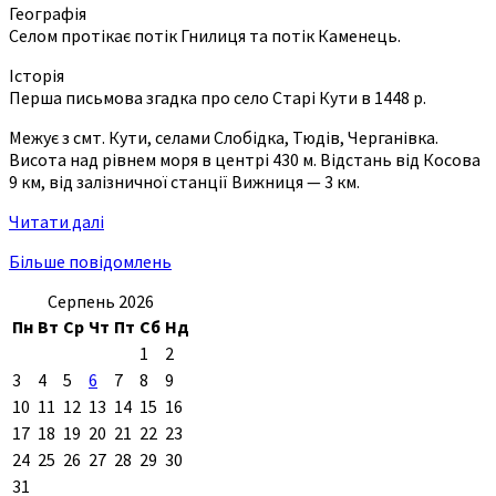
Географія
Селом протікає потік Гнилиця та потік Каменець.
Історія
Перша письмова згадка про село Старі Кути в 1448 р.
Межує з смт. Кути, селами Слобідка, Тюдів, Черганівка.
Висота над рівнем моря в центрі 430 м. Відстань від Косова
9 км, від залізничної станції Вижниця — 3 км.
Читати далі
Більше повідомлень
Серпень 2026
Пн
Вт
Ср
Чт
Пт
Сб
Нд
1
2
3
4
5
6
7
8
9
10
11
12
13
14
15
16
17
18
19
20
21
22
23
24
25
26
27
28
29
30
31