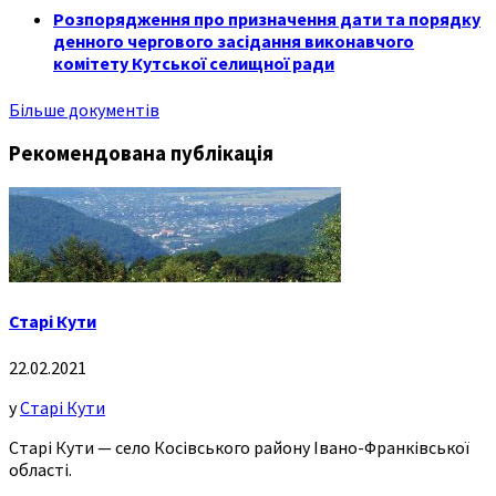
Розпорядження про призначення дати та порядку
денного чергового засідання виконавчого
комітету Кутської селищної ради
Більше документів
Рекомендована публікація
Старі Кути
22.02.2021
у
Старі Кути
Старі Кути — село Косівського району Івано-Франківської
області.