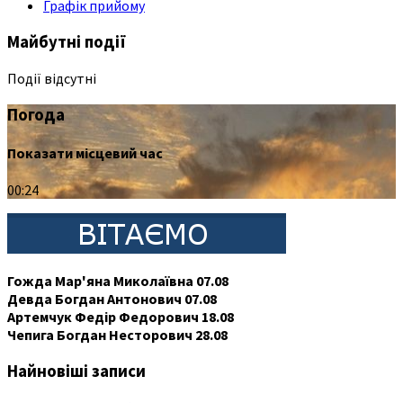
Графік прийому
Майбутні події
Події відсутні
Погода
Показати місцевий час
00:24
Гожда Мар'яна Миколаївна 07.08
Девда Богдан Антонович 07.08
Артемчук Федір Федорович 18.08
Чепига Богдан Несторович 28.08
Найновіші записи