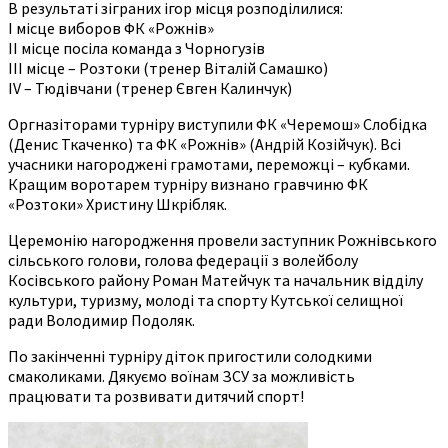
В результаті зіграних ігор місця розподілилися:
І місце виборов ФК «Рожнів»
ІІ місце посіла команда з Чорногузів
ІІІ місце – Розтоки (тренер Віталій Самашко)
ІV – Тюдівчани (тренер Євген Калинчук)
Оргназіторами турніру виступили ФК «Черемош» Слобідка
(Денис Ткаченко) та ФК «Рожнів» (Андрій Козійчук). Всі
учасники нагороджені грамотами, переможці – кубками.
Кращим воротарем турніру визнано гравчиню ФК
«Розтоки» Христину Шкрібляк.
Церемонію нагородження провели заступник Рожнівського
сільського голови, голова федерації з волейболу
Косівського району Роман Матейчук та начальник відділу
культури, туризму, молоді та спорту Кутської селищної
ради Володимир Подоляк.
По закінченні турніру діток пригостили солодкими
смаколиками. Дякуємо воїнам ЗСУ за можливість
працювати та розвивати дитячий спорт!