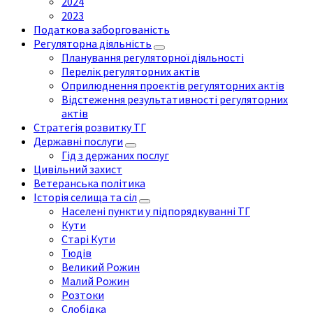
2024
2023
Податкова заборгованість
Регуляторна діяльність
Планування регуляторної діяльності
Перелік регуляторних актів
Оприлюднення проектів регуляторних актів
Відстеження результативності регуляторних
актів
Стратегія розвитку ТГ
Державні послуги
Гід з держаних послуг
Цивільний захист
Ветеранська політика
Історія селища та сіл
Населені пункти у підпорядкуванні ТГ
Кути
Старі Кути
Тюдів
Великий Рожин
Малий Рожин
Розтоки
Слобідка