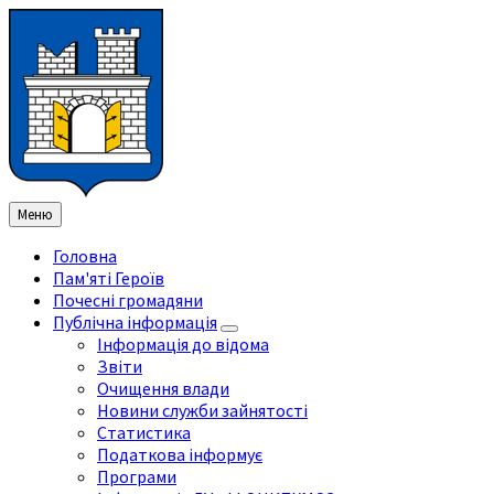
Перейти
Перейдіть
Перейдіть
Перейти
до
на
на
до
змісту
ліву
праву
нижнього
бічну
бічну
колонтитула
панель
панель
Меню
Головна
Пам'яті Героїв
Почесні громадяни
Публічна інформація
Інформація до відома
Звіти
Очищення влади
Новини служби зайнятості
Статистика
Податкова інформує
Програми