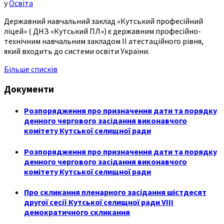
у
Освіта
Державний навчальний заклад «Кутський професійний
ліцей» ( ДНЗ «Кутський ПЛ») є державним професійно-
технічним навчальним закладом ІІ атестаційного рівня,
який входить до системи освіти України.
Більше списків
Документи
Розпорядження про призначення дати та порядку
денного чергового засідання виконавчого
комітету Кутської селищної ради
Розпорядження про призначення дати та порядку
денного чергового засідання виконавчого
комітету Кутської селищної ради
Про скликання пленарного засідання шістдесят
другої сесії Кутської селищної ради VIII
демократичного скликання