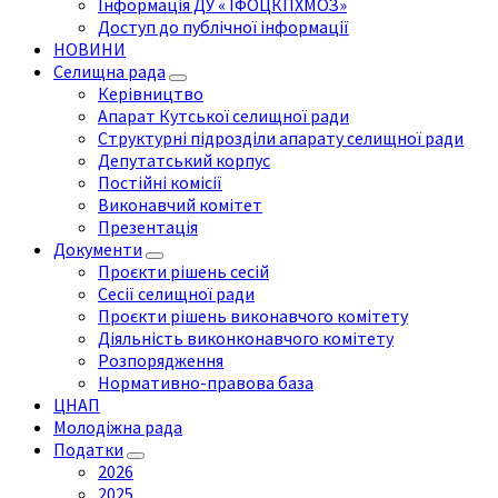
Інформація ДУ « ІФОЦКПХМОЗ»
Доступ до публічної інформації
НОВИНИ
Селищна рада
Керівництво
Апарат Кутської селищної ради
Структурні підрозділи апарату селищної ради
Депутатський корпус
Постійні комісії
Виконавчий комітет
Презентація
Документи
Проєкти рішень сесій
Сесії селищної ради
Проєкти рішень виконавчого комітету
Діяльність виконконавчого комітету
Розпорядження
Нормативно-правова база
ЦНАП
Молодіжна рада
Податки
2026
2025