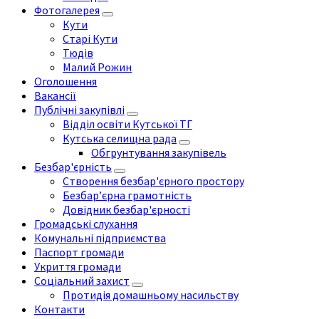
Фотогалерея
Кути
Старі Кути
Тюдів
Малий Рожин
Оголошення
Вакансії
Публічні закупівлі
Відділ освіти Кутської ТГ
Кутська селищна рада
Обгрунтування закупівель
Безбар'єрність
Створення безбар'єрного простору
Безбар’єрна грамотність
Довідник безбар'єрності
Громадські слухання
Комунальні підприємства
Паспорт громади
Укриття громади
Соціальний захист
Протидія домашньому насильству
Контакти