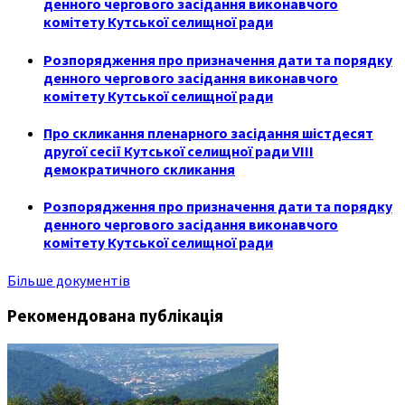
денного чергового засідання виконавчого
комітету Кутської селищної ради
Розпорядження про призначення дати та порядку
денного чергового засідання виконавчого
комітету Кутської селищної ради
Про скликання пленарного засідання шістдесят
другої сесії Кутської селищної ради VIII
демократичного скликання
Розпорядження про призначення дати та порядку
денного чергового засідання виконавчого
комітету Кутської селищної ради
Більше документів
Рекомендована публікація