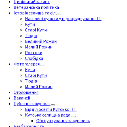
Цивільний захист
Ветеранська політика
Історія селища та сіл
Населені пункти у підпорядкуванні ТГ
Кути
Старі Кути
Тюдів
Великий Рожин
Малий Рожин
Розтоки
Слобідка
Фотогалерея
Кути
Старі Кути
Тюдів
Малий Рожин
Оголошення
Вакансії
Публічні закупівлі
Відділ освіти Кутської ТГ
Кутська селищна рада
Обгрунтування закупівель
Безбар'єрність