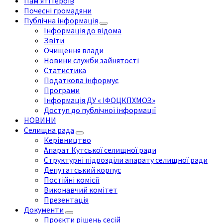
Пам'яті Героїв
Почесні громадяни
Публічна інформація
Інформація до відома
Звіти
Очищення влади
Новини служби зайнятості
Статистика
Податкова інформує
Програми
Інформація ДУ « ІФОЦКПХМОЗ»
Доступ до публічної інформації
НОВИНИ
Селищна рада
Керівництво
Апарат Кутської селищної ради
Структурні підрозділи апарату селищної ради
Депутатський корпус
Постійні комісії
Виконавчий комітет
Презентація
Документи
Проєкти рішень сесій