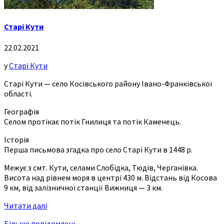
Старі Кути
22.02.2021
у
Старі Кути
Старі Кути — село Косівського району Івано-Франківської
області.
Географія
Селом протікає потік Гнилиця та потік Каменець.
Історія
Перша письмова згадка про село Старі Кути в 1448 р.
Межує з смт. Кути, селами Слобідка, Тюдів, Черганівка.
Висота над рівнем моря в центрі 430 м. Відстань від Косова
9 км, від залізничної станції Вижниця — 3 км.
Читати далі
Більше повідомлень