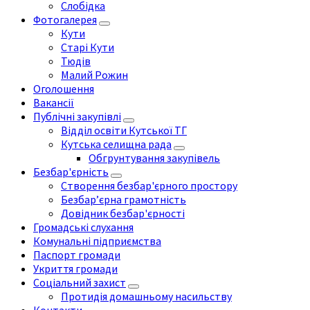
Слобідка
Фотогалерея
Кути
Старі Кути
Тюдів
Малий Рожин
Оголошення
Вакансії
Публічні закупівлі
Відділ освіти Кутської ТГ
Кутська селищна рада
Обгрунтування закупівель
Безбар'єрність
Створення безбар'єрного простору
Безбар’єрна грамотність
Довідник безбар'єрності
Громадські слухання
Комунальні підприємства
Паспорт громади
Укриття громади
Соціальний захист
Протидія домашньому насильству