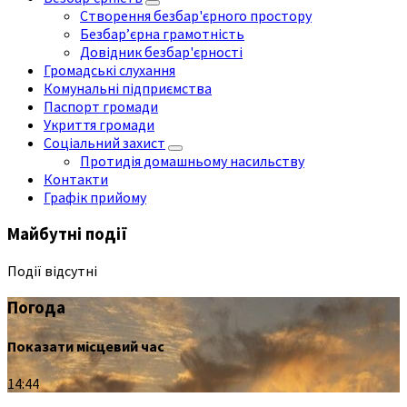
Створення безбар'єрного простору
Безбар’єрна грамотність
Довідник безбар'єрності
Громадські слухання
Комунальні підприємства
Паспорт громади
Укриття громади
Соціальний захист
Протидія домашньому насильству
Контакти
Графік прийому
Майбутні події
Події відсутні
Погода
Показати місцевий час
14:44