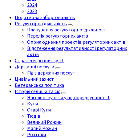
2024
2023
Податкова заборгованість
Регуляторна діяльність
Планування регуляторної діяльності
Перелік регуляторних актів
Оприлюднення проектів регуляторних актів
Відстеження результативності регуляторних
актів
Стратегія розвитку ТГ
Державні послуги
Гід з держаних послуг
Цивільний захист
Ветеранська політика
Історія селища та сіл
Населені пункти у підпорядкуванні ТГ
Кути
Старі Кути
Тюдів
Великий Рожин
Малий Рожин
Розтоки