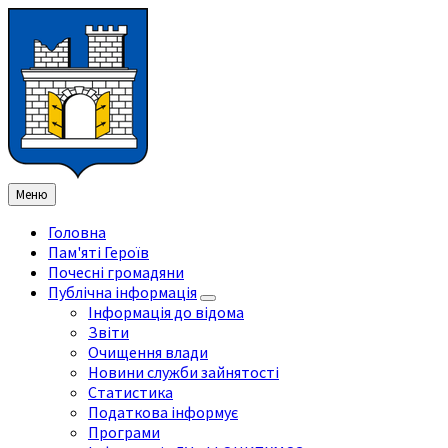
Перейти
Перейдіть
Перейдіть
Перейти
до
на
на
до
змісту
ліву
праву
нижнього
бічну
бічну
колонтитула
панель
панель
Меню
Головна
Пам'яті Героїв
Почесні громадяни
Публічна інформація
Інформація до відома
Звіти
Очищення влади
Новини служби зайнятості
Статистика
Податкова інформує
Програми