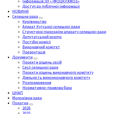
Інформація ДУ « ІФОЦКПХМОЗ»
Доступ до публічної інформації
НОВИНИ
Селищна рада
Керівництво
Апарат Кутської селищної ради
Структурні підрозділи апарату селищної ради
Депутатський корпус
Постійні комісії
Виконавчий комітет
Презентація
Документи
Проєкти рішень сесій
Сесії селищної ради
Проєкти рішень виконавчого комітету
Діяльність виконконавчого комітету
Розпорядження
Нормативно-правова база
ЦНАП
Молодіжна рада
Податки
2026
2025