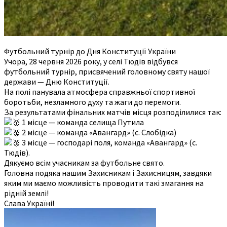
Футбольний турнір до Дня Конституції України
Учора, 28 червня 2026 року, у селі Тюдів відбувся
футбольний турнір, присвячений головному святу нашої
держави — Дню Конституції.
На полі панувала атмосфера справжньої спортивної
боротьби, незламного духу та жаги до перемоги.
За результатами фінальних матчів місця розподілилися так:
1 місце — команда селища Путила
2 місце — команда «Авангард» (с. Слобідка)
3 місце — господарі поля, команда «Авангард» (с.
Тюдів).
Дякуємо всім учасникам за футбольне свято.
Головна подяка нашим Захисникам і Захисницям, завдяки
яким ми маємо можливість проводити такі змагання на
рідній землі!
Слава Україні!