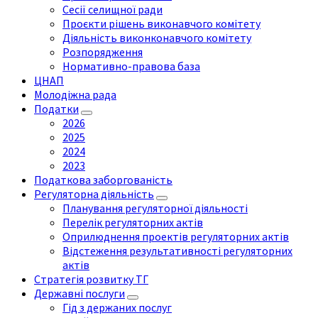
Сесії селищної ради
Проєкти рішень виконавчого комітету
Діяльність виконконавчого комітету
Розпорядження
Нормативно-правова база
ЦНАП
Молодіжна рада
Податки
2026
2025
2024
2023
Податкова заборгованість
Регуляторна діяльність
Планування регуляторної діяльності
Перелік регуляторних актів
Оприлюднення проектів регуляторних актів
Відстеження результативності регуляторних
актів
Стратегія розвитку ТГ
Державні послуги
Гід з держаних послуг