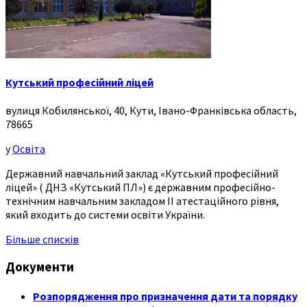
Кутський професійний ліцей
вулиця Кобилянської, 40, Кути, Івано-Франківська область,
78665
у
Освіта
Державний навчальний заклад «Кутський професійний
ліцей» ( ДНЗ «Кутський ПЛ») є державним професійно-
технічним навчальним закладом ІІ атестаційного рівня,
який входить до системи освіти України.
Більше списків
Документи
Розпорядження про призначення дати та порядку