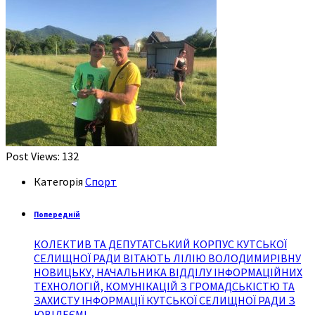
Post Views:
132
Категорія
Спорт
Попередній
КОЛЕКТИВ ТА ДЕПУТАТСЬКИЙ КОРПУС КУТСЬКОЇ
СЕЛИЩНОЇ РАДИ ВІТАЮТЬ ЛІЛІЮ ВОЛОДИМИРІВНУ
НОВИЦЬКУ, НАЧАЛЬНИКА ВІДДІЛУ ІНФОРМАЦІЙНИХ
ТЕХНОЛОГІЙ, КОМУНІКАЦІЙ З ГРОМАДСЬКІСТЮ ТА
ЗАХИСТУ ІНФОРМАЦІЇ КУТСЬКОЇ СЕЛИЩНОЇ РАДИ З
ЮВІЛЕЄМ!