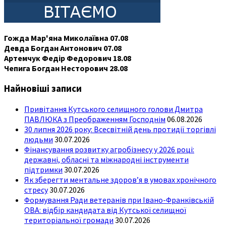
Гожда Мар'яна Миколаївна 07.08
Девда Богдан Антонович 07.08
Артемчук Федір Федорович 18.08
Чепига Богдан Несторович 28.08
Найновіші записи
Привітання Кутського селищного голови Дмитра
ПАВЛЮКА з Преображенням Господнім
06.08.2026
30 липня 2026 року: Всесвітній день протидії торгівлі
людьми
30.07.2026
Фінансування розвитку агробізнесу у 2026 році:
державні, обласні та міжнародні інструменти
підтримки
30.07.2026
Як зберегти ментальне здоров’я в умовах хронічного
стресу
30.07.2026
Формування Ради ветеранів при Івано-Франківській
ОВА: відбір кандидата від Кутської селищної
територіальної громади
30.07.2026