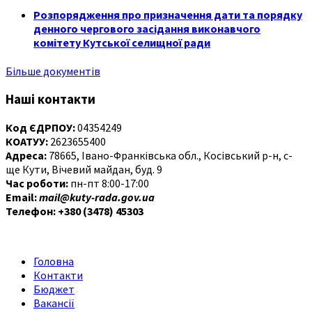
Розпорядження про призначення дати та порядку
денного чергового засідання виконавчого
комітету Кутської селищної ради
Більше документів
Наші контакти
Код ЄДРПОУ:
04354249
КОАТУУ:
2623655400
Адреса:
78665, Івано-Франківська обл., Косівський р-н, с-
ще Кути, Вічевий майдан, буд. 9
Час роботи:
пн-пт 8:00-17:00
Email:
mail@kuty-rada.gov.ua
Телефон: +380 (3478) 45303
Головна
Контакти
Бюджет
Вакансії