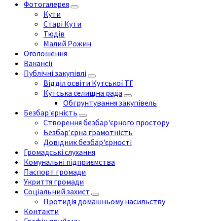
Фотогалерея
Кути
Старі Кути
Тюдів
Малий Рожин
Оголошення
Вакансії
Публічні закупівлі
Відділ освіти Кутської ТГ
Кутська селищна рада
Обгрунтування закупівель
Безбар'єрність
Створення безбар'єрного простору
Безбар’єрна грамотність
Довідник безбар'єрності
Громадські слухання
Комунальні підприємства
Паспорт громади
Укриття громади
Соціальний захист
Протидія домашньому насильству
Контакти