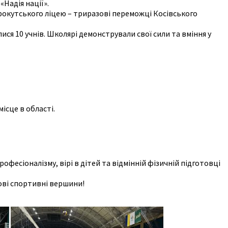
Надія нації».
рокутського ліцею – триразові переможці Косівського
лися 10 учнів. Школярі демонстрували свої сили та вміння у
ісце в області.
фесіоналізму, вірі в дітей та відмінній фізичній підготовці
ові спортивні вершини!