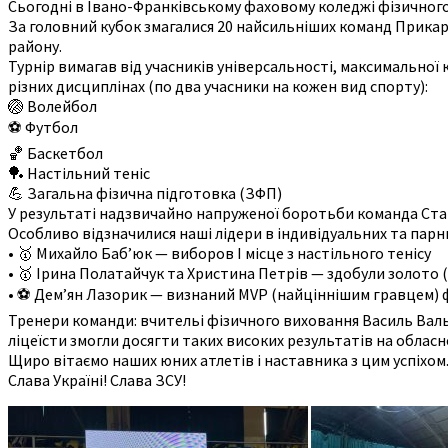
Сьогодні в Івано-Франківському фаховому коледжі фізичного 
За головний кубок змагалися 20 найсильніших команд Прикар
району.
Турнір вимагав від учасників універсальності, максимальної к
різних дисциплінах (по два учасники на кожен вид спорту):
🏐 Волейбол
⚽️ Футбол
🏀 Баскетбол
🏓 Настільний теніс
💪 Загальна фізична підготовка (ЗФП)
У результаті надзвичайно напруженої боротьби команда Стар
Особливо відзначилися наші лідери в індивідуальних та парни
• 🥇 Михайло Баб’юк — виборов І місце з настільного тенісу
• 🥇 Ірина Полатайчук та Христина Петрів — здобули золото (І
• ⚽ Дем’ян Лазорик — визнаний MVP (найціннішим гравцем) 
Тренери команди: вчительі фізичного виховання Василь Вальчи
ліцеїсти змогли досягти таких високих результатів на обласно
Щиро вітаємо наших юних атлетів і наставника з цим успіхом
Слава Україні! Слава ЗСУ!