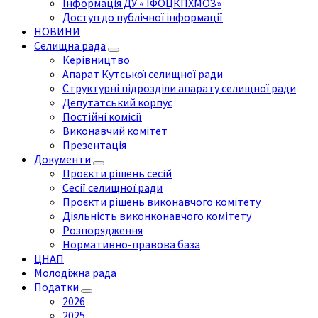
Інформація ДУ « ІФОЦКПХМОЗ»
Доступ до публічної інформації
НОВИНИ
Селищна рада
Керівництво
Апарат Кутської селищної ради
Структурні підрозділи апарату селищної ради
Депутатський корпус
Постійні комісії
Виконавчий комітет
Презентація
Документи
Проєкти рішень сесій
Сесії селищної ради
Проєкти рішень виконавчого комітету
Діяльність виконконавчого комітету
Розпорядження
Нормативно-правова база
ЦНАП
Молодіжна рада
Податки
2026
2025