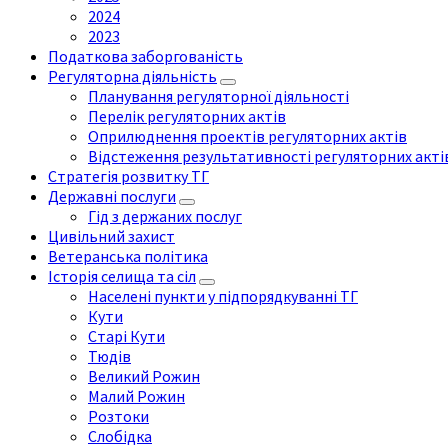
2024
2023
Податкова заборгованість
Регуляторна діяльність
Планування регуляторної діяльності
Перелік регуляторних актів
Оприлюднення проектів регуляторних актів
Відстеження результативності регуляторних акті
Стратегія розвитку ТГ
Державні послуги
Гід з держаних послуг
Цивільний захист
Ветеранська політика
Історія селища та сіл
Населені пункти у підпорядкуванні ТГ
Кути
Старі Кути
Тюдів
Великий Рожин
Малий Рожин
Розтоки
Слобідка