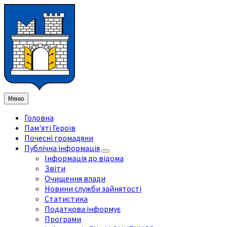
Перейти
Перейдіть
Перейдіть
Перейти
до
на
на
до
змісту
ліву
праву
нижнього
бічну
бічну
колонтитула
панель
панель
Меню
Головна
Пам'яті Героїв
Почесні громадяни
Публічна інформація
Інформація до відома
Звіти
Очищення влади
Новини служби зайнятості
Статистика
Податкова інформує
Програми