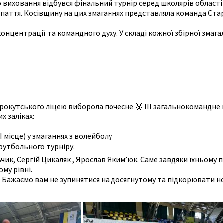
виховання відбувся фінальний турнір серед школярів області «
паття. Косівщину на цих змаганнях представляла команда Ста
онцентрації та командного духу. У складі кожної збірної змага
окутського ліцею виборола почесне 🥉 ІІІ загальнокомандне м
х заліках:
 місце) у змаганнях з волейболу
футбольного турніру.
к, Сергій Цикаляк , Ярослав Яким’юк. Саме завдяки їхньому про
му рівні.
. Бажаємо вам не зупинятися на досягнутому та підкорювати н