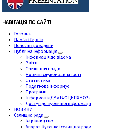
НАВІГАЦІЯ ПО САЙТІ
Головна
Пам'яті Героїв
Почесні громадяни
Публічна інформація
Інформація до відома
Звіти
Очищення влади
Новини служби зайнятості
Статистика
Податкова інформує
Програми
Інформація ДУ « ІФОЦКПХМОЗ»
Доступ до публічної інформації
НОВИНИ
Селищна рада
Керівництво
Апарат Кутської селищної ради