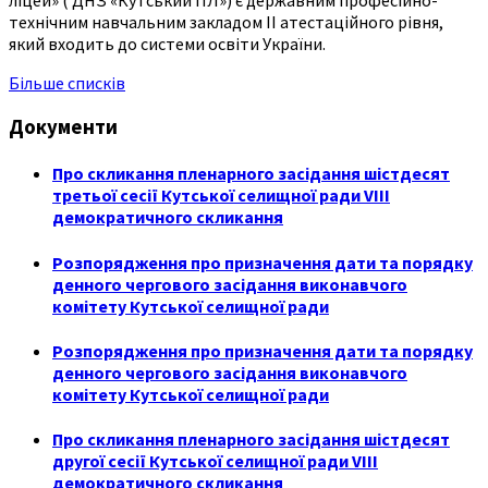
ліцей» ( ДНЗ «Кутський ПЛ») є державним професійно-
технічним навчальним закладом ІІ атестаційного рівня,
який входить до системи освіти України.
Більше списків
Документи
Про скликання пленарного засідання шістдесят
третьої сесії Кутської селищної ради VIII
демократичного скликання
Розпорядження про призначення дати та порядку
денного чергового засідання виконавчого
комітету Кутської селищної ради
Розпорядження про призначення дати та порядку
денного чергового засідання виконавчого
комітету Кутської селищної ради
Про скликання пленарного засідання шістдесят
другої сесії Кутської селищної ради VIII
демократичного скликання