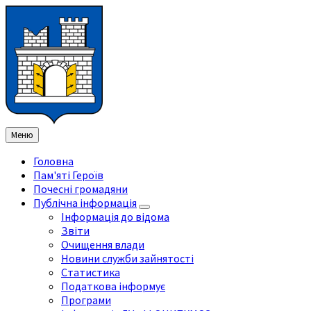
Перейти
Перейдіть
Перейдіть
Перейти
до
на
на
до
змісту
ліву
праву
нижнього
бічну
бічну
колонтитула
панель
панель
Меню
Головна
Пам'яті Героїв
Почесні громадяни
Публічна інформація
Інформація до відома
Звіти
Очищення влади
Новини служби зайнятості
Статистика
Податкова інформує
Програми