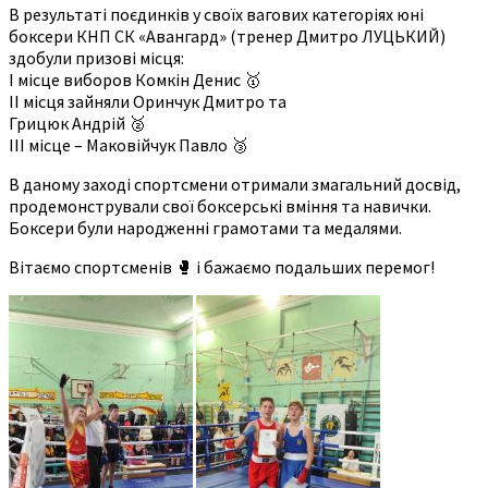
В результаті поєдинків у своїх вагових категоріях юні
боксери КНП СК «Авангард» (тренер Дмитро ЛУЦЬКИЙ)
здобули призові місця:
І місце виборов Комкін Денис 🥇
ІІ місця зайняли Оринчук Дмитро та
Грицюк Андрій 🥈
ІІІ місце – Маковійчук Павло 🥉
В даному заході спортсмени отримали змагальний досвід,
продемонстрували свої боксерські вміння та навички.
Боксери були народженні грамотами та медалями.
Вітаємо спортсменів 🥊 і бажаємо подальших перемог!