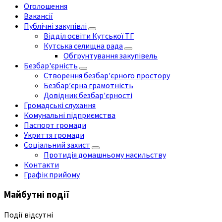
Оголошення
Вакансії
Публічні закупівлі
Відділ освіти Кутської ТГ
Кутська селищна рада
Обгрунтування закупівель
Безбар'єрність
Створення безбар'єрного простору
Безбар’єрна грамотність
Довідник безбар'єрності
Громадські слухання
Комунальні підприємства
Паспорт громади
Укриття громади
Соціальний захист
Протидія домашньому насильству
Контакти
Графік прийому
Майбутні події
Події відсутні