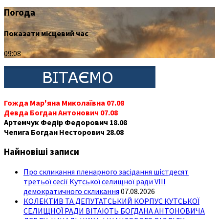
Погода
Показати місцевий час
09:08
Гожда Мар'яна Миколаївна 07.08
Девда Богдан Антонович 07.08
Артемчук Федір Федорович 18.08
Чепига Богдан Несторович 28.08
Найновіші записи
Про скликання пленарного засідання шістдесят
третьої сесії Кутської селищної ради VIII
демократичного скликання
07.08.2026
КОЛЕКТИВ ТА ДЕПУТАТСЬКИЙ КОРПУС КУТСЬКОЇ
СЕЛИЩНОЇ РАДИ ВІТАЮТЬ БОГДАНА АНТОНОВИЧА