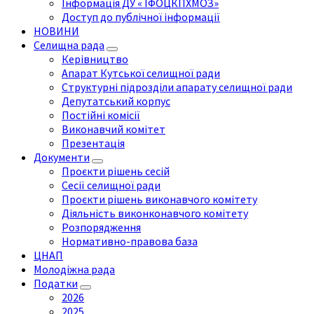
Інформація ДУ « ІФОЦКПХМОЗ»
Доступ до публічної інформації
НОВИНИ
Селищна рада
Керівництво
Апарат Кутської селищної ради
Структурні підрозділи апарату селищної ради
Депутатський корпус
Постійні комісії
Виконавчий комітет
Презентація
Документи
Проєкти рішень сесій
Сесії селищної ради
Проєкти рішень виконавчого комітету
Діяльність виконконавчого комітету
Розпорядження
Нормативно-правова база
ЦНАП
Молодіжна рада
Податки
2026
2025