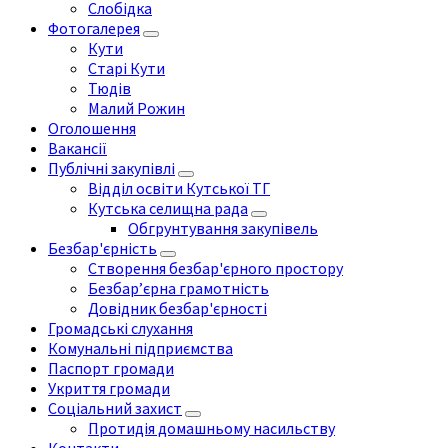
Слобідка
Фотогалерея
Кути
Старі Кути
Тюдів
Малий Рожин
Оголошення
Вакансії
Публічні закупівлі
Відділ освіти Кутської ТГ
Кутська селищна рада
Обгрунтування закупівель
Безбар'єрність
Створення безбар'єрного простору
Безбар’єрна грамотність
Довідник безбар'єрності
Громадські слухання
Комунальні підприємства
Паспорт громади
Укриття громади
Соціальний захист
Протидія домашньому насильству