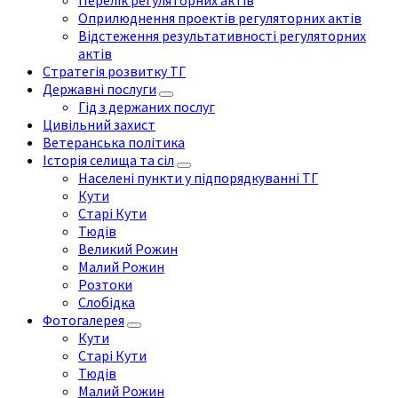
Перелік регуляторних актів
Оприлюднення проектів регуляторних актів
Відстеження результативності регуляторних
актів
Стратегія розвитку ТГ
Державні послуги
Гід з держаних послуг
Цивільний захист
Ветеранська політика
Історія селища та сіл
Населені пункти у підпорядкуванні ТГ
Кути
Старі Кути
Тюдів
Великий Рожин
Малий Рожин
Розтоки
Слобідка
Фотогалерея
Кути
Старі Кути
Тюдів
Малий Рожин