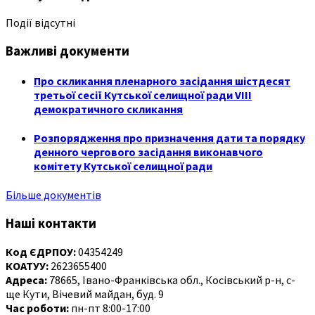
Події відсутні
Важливі документи
Про скликання пленарного засідання шістдесят
третьої сесії Кутської селищної ради VIII
демократичного скликання
Розпорядження про призначення дати та порядку
денного чергового засідання виконавчого
комітету Кутської селищної ради
Більше документів
Наші контакти
Код ЄДРПОУ:
04354249
КОАТУУ:
2623655400
Адреса:
78665, Івано-Франківська обл., Косівський р-н, с-
ще Кути, Вічевий майдан, буд. 9
Час роботи:
пн-пт 8:00-17:00