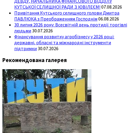
ДЕВДУ, НАЧАЛЬНИКА ФІНАНСОВОГО ВІДДІЛУ
КУТСЬКОЇ СЕЛИЩНОЇ РАДИ З ЮВІЛЕЄМ!
07.08.2026
Привітання Кутського селищного голови Дмитра
ПАВЛЮКА з Преображенням Господнім
06.08.2026
30 липня 2026 року: Всесвітній день протидії торгівлі
людьми
30.07.2026
Фінансування розвитку агробізнесу у 2026 році:
державні, обласні та міжнародні інструменти
підтримки
30.07.2026
Рекомендована галерея