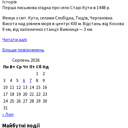
Історія
Перша письмова згадка про село Старі Кути в 1448 р.
Межує з смт. Кути, селами Слобідка, Тюдів, Черганівка.
Висота над рівнем моря в центрі 430 м. Відстань від Косова
9 км, від залізничної станції Вижниця — 3 км.
Читати далі
Більше повідомлень
Серпень 2026
Пн
Вт
Ср
Чт
Пт
Сб
Нд
1
2
3
4
5
6
7
8
9
10
11
12
13
14
15
16
17
18
19
20
21
22
23
24
25
26
27
28
29
30
31
« Лип
Майбутні події