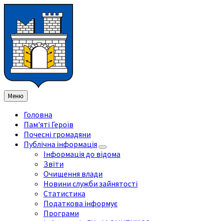
Перейти
Перейдіть
Перейдіть
Перейти
до
на
на
до
змісту
ліву
праву
нижнього
бічну
бічну
колонтитула
панель
панель
Меню
Головна
Пам'яті Героїв
Почесні громадяни
Публічна інформація
Інформація до відома
Звіти
Очищення влади
Новини служби зайнятості
Статистика
Податкова інформує
Програми