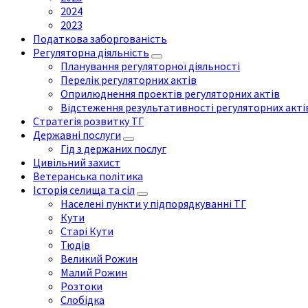
2024
2023
Податкова заборгованість
Регуляторна діяльність
Планування регуляторної діяльності
Перелік регуляторних актів
Оприлюднення проектів регуляторних актів
Відстеження результативності регуляторних акті
Стратегія розвитку ТГ
Державні послуги
Гід з держаних послуг
Цивільний захист
Ветеранська політика
Історія селища та сіл
Населені пункти у підпорядкуванні ТГ
Кути
Старі Кути
Тюдів
Великий Рожин
Малий Рожин
Розтоки
Слобідка