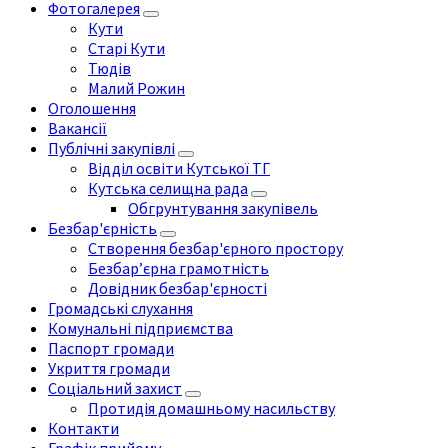
Фотогалерея
Кути
Старі Кути
Тюдів
Малий Рожин
Оголошення
Вакансії
Публічні закупівлі
Відділ освіти Кутської ТГ
Кутська селищна рада
Обгрунтування закупівель
Безбар'єрність
Створення безбар'єрного простору
Безбар’єрна грамотність
Довідник безбар'єрності
Громадські слухання
Комунальні підприємства
Паспорт громади
Укриття громади
Соціальний захист
Протидія домашньому насильству
Контакти