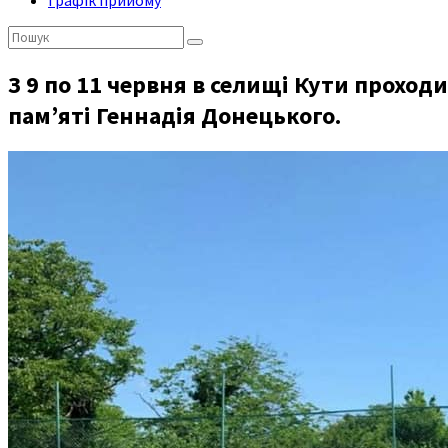
Графік прийому
Пошук:
З 9 по 11 червня в селищі Кути проход
пам’яті Геннадія Донецького.