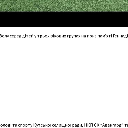
болу серед дітей у трьох вікових групах на приз пам’яті Геннад
олоді та спорту Кутської селищної ради, НКП СК “Авангард” т