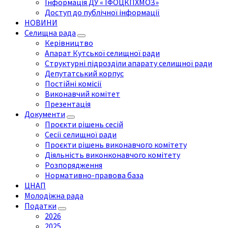
Інформація ДУ « ІФОЦКПХМОЗ»
Доступ до публічної інформації
НОВИНИ
Селищна рада
Керівництво
Апарат Кутської селищної ради
Структурні підрозділи апарату селищної ради
Депутатський корпус
Постійні комісії
Виконавчий комітет
Презентація
Документи
Проєкти рішень сесій
Сесії селищної ради
Проєкти рішень виконавчого комітету
Діяльність виконконавчого комітету
Розпорядження
Нормативно-правова база
ЦНАП
Молодіжна рада
Податки
2026
2025