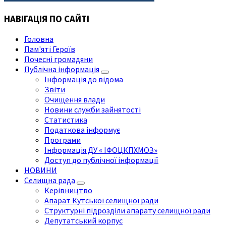
НАВІГАЦІЯ ПО САЙТІ
Головна
Пам'яті Героїв
Почесні громадяни
Публічна інформація
Інформація до відома
Звіти
Очищення влади
Новини служби зайнятості
Статистика
Податкова інформує
Програми
Інформація ДУ « ІФОЦКПХМОЗ»
Доступ до публічної інформації
НОВИНИ
Селищна рада
Керівництво
Апарат Кутської селищної ради
Структурні підрозділи апарату селищної ради
Депутатський корпус