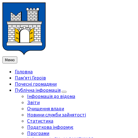
Перейти
Перейдіть
Перейдіть
Перейти
до
на
на
до
змісту
ліву
праву
нижнього
бічну
бічну
колонтитула
панель
панель
Меню
Головна
Пам'яті Героїв
Почесні громадяни
Публічна інформація
Інформація до відома
Звіти
Очищення влади
Новини служби зайнятості
Статистика
Податкова інформує
Програми