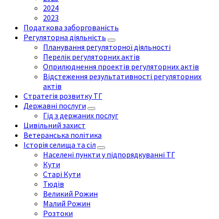
2024
2023
Податкова заборгованість
Регуляторна діяльність
Планування регуляторної діяльності
Перелік регуляторних актів
Оприлюднення проектів регуляторних актів
Відстеження результативності регуляторних
актів
Стратегія розвитку ТГ
Державні послуги
Гід з держаних послуг
Цивільний захист
Ветеранська політика
Історія селища та сіл
Населені пункти у підпорядкуванні ТГ
Кути
Старі Кути
Тюдів
Великий Рожин
Малий Рожин
Розтоки