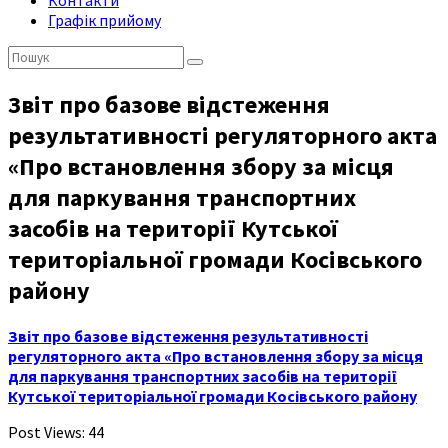
Контакти
Графік прийому
Пошук:
Звіт про базове відстеження
результативності регуляторного акта
«Про встановлення збору за місця
для паркування транспортних
засобів на території Кутської
територіальної громади Косівського
району
Звіт про базове відстеження результативності
регуляторного акта «Про встановлення збору за місця
для паркування транспортних засобів на території
Кутської територіальної громади Косівського району
Post Views:
44