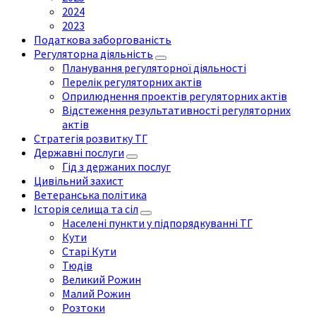
2024
2023
Податкова заборгованість
Регуляторна діяльність
Планування регуляторної діяльності
Перелік регуляторних актів
Оприлюднення проектів регуляторних актів
Відстеження результативності регуляторних
актів
Стратегія розвитку ТГ
Державні послуги
Гід з держаних послуг
Цивільний захист
Ветеранська політика
Історія селища та сіл
Населені пункти у підпорядкуванні ТГ
Кути
Старі Кути
Тюдів
Великий Рожин
Малий Рожин
Розтоки