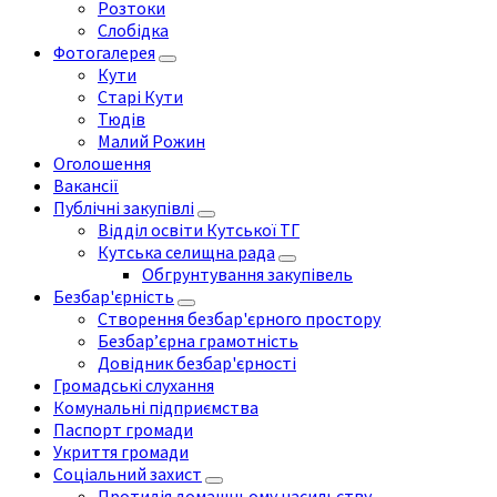
Розтоки
Слобідка
Фотогалерея
Кути
Старі Кути
Тюдів
Малий Рожин
Оголошення
Вакансії
Публічні закупівлі
Відділ освіти Кутської ТГ
Кутська селищна рада
Обгрунтування закупівель
Безбар'єрність
Створення безбар'єрного простору
Безбар’єрна грамотність
Довідник безбар'єрності
Громадські слухання
Комунальні підприємства
Паспорт громади
Укриття громади
Соціальний захист
Протидія домашньому насильству