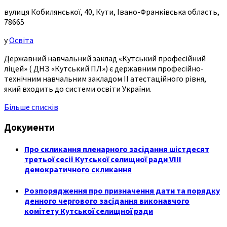
вулиця Кобилянської, 40, Кути, Івано-Франківська область,
78665
у
Освіта
Державний навчальний заклад «Кутський професійний
ліцей» ( ДНЗ «Кутський ПЛ») є державним професійно-
технічним навчальним закладом ІІ атестаційного рівня,
який входить до системи освіти України.
Більше списків
Документи
Про скликання пленарного засідання шістдесят
третьої сесії Кутської селищної ради VIII
демократичного скликання
Розпорядження про призначення дати та порядку
денного чергового засідання виконавчого
комітету Кутської селищної ради