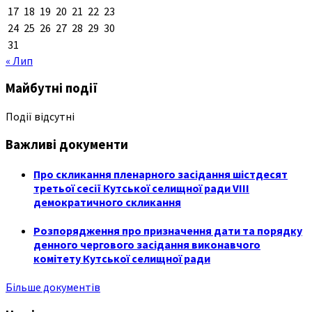
17
18
19
20
21
22
23
24
25
26
27
28
29
30
31
« Лип
Майбутні події
Події відсутні
Важливі документи
Про скликання пленарного засідання шістдесят
третьої сесії Кутської селищної ради VIII
демократичного скликання
Розпорядження про призначення дати та порядку
денного чергового засідання виконавчого
комітету Кутської селищної ради
Більше документів