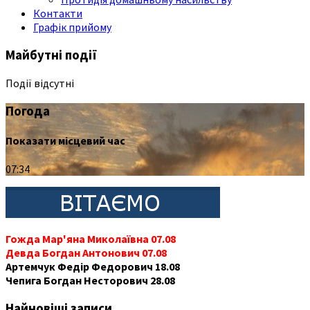
Контакти
Графік прийому
Майбутні події
Події відсутні
Погода
Показати місцевий час
07:34
Гожда Мар'яна Миколаївна 07.08
Девда Богдан Антонович 07.08
Артемчук Федір Федорович 18.08
Чепига Богдан Несторович 28.08
Найновіші записи