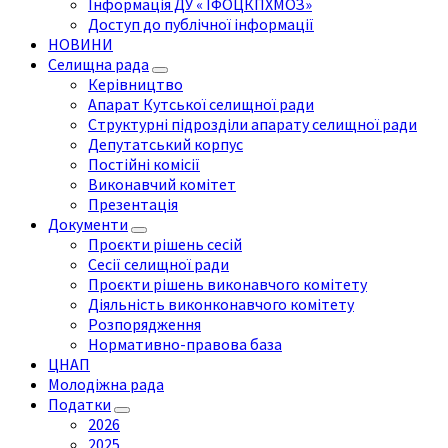
Інформація ДУ « ІФОЦКПХМОЗ»
Доступ до публічної інформації
НОВИНИ
Селищна рада
Керівництво
Апарат Кутської селищної ради
Структурні підрозділи апарату селищної ради
Депутатський корпус
Постійні комісії
Виконавчий комітет
Презентація
Документи
Проєкти рішень сесій
Сесії селищної ради
Проєкти рішень виконавчого комітету
Діяльність виконконавчого комітету
Розпорядження
Нормативно-правова база
ЦНАП
Молодіжна рада
Податки
2026
2025