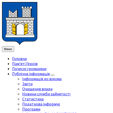
Перейти
Перейдіть
Перейдіть
Перейти
до
на
на
до
змісту
ліву
праву
нижнього
бічну
бічну
колонтитула
панель
панель
Меню
Головна
Пам'яті Героїв
Почесні громадяни
Публічна інформація
Інформація до відома
Звіти
Очищення влади
Новини служби зайнятості
Статистика
Податкова інформує
Програми