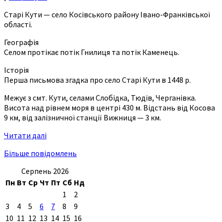
Старі Кути — село Косівського району Івано-Франківської
області.
Географія
Селом протікає потік Гнилиця та потік Каменець.
Історія
Перша письмова згадка про село Старі Кути в 1448 р.
Межує з смт. Кути, селами Слобідка, Тюдів, Черганівка.
Висота над рівнем моря в центрі 430 м. Відстань від Косова
9 км, від залізничної станції Вижниця — 3 км.
Читати далі
Більше повідомлень
Серпень 2026
Пн
Вт
Ср
Чт
Пт
Сб
Нд
1
2
3
4
5
6
7
8
9
10
11
12
13
14
15
16