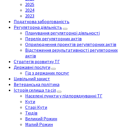
2025
2024
2023
Податкова заборгованість
Регуляторна діяльність
Планування регуляторної діяльності
Перелік регуляторних актів
Оприлюднення проектів регуляторних актів
Відстеження результативності регуляторних
актів
Стратегія розвитку ТГ
Державні послуги
Гід з держаних послуг
Цивільний захист
Ветеранська політика
Історія селища та сіл
Населені пункти у підпорядкуванні ТГ
Кути
Старі Кути
Тюдів
Великий Рожин
Малий Рожин