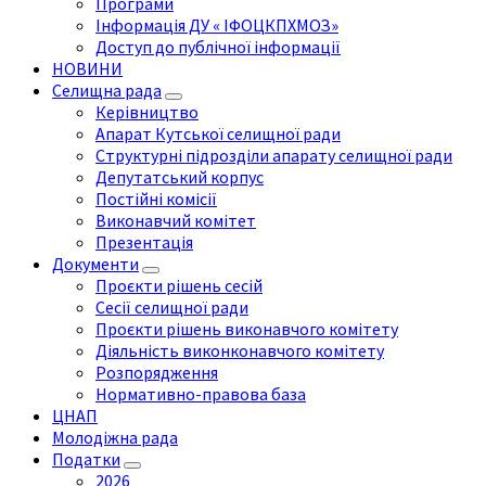
Програми
Інформація ДУ « ІФОЦКПХМОЗ»
Доступ до публічної інформації
НОВИНИ
Селищна рада
Керівництво
Апарат Кутської селищної ради
Структурні підрозділи апарату селищної ради
Депутатський корпус
Постійні комісії
Виконавчий комітет
Презентація
Документи
Проєкти рішень сесій
Сесії селищної ради
Проєкти рішень виконавчого комітету
Діяльність виконконавчого комітету
Розпорядження
Нормативно-правова база
ЦНАП
Молодіжна рада
Податки
2026