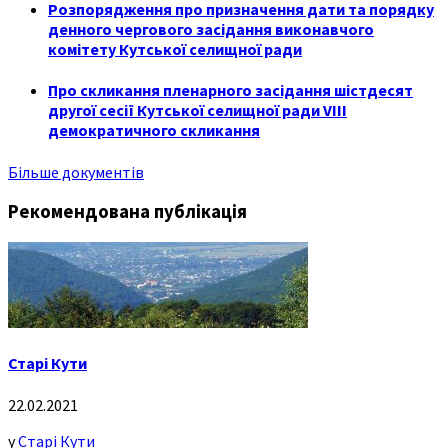
Розпорядження про призначення дати та порядку
денного чергового засідання виконавчого
комітету Кутської селищної ради
Про скликання пленарного засідання шістдесят
другої сесії Кутської селищної ради VIII
демократичного скликання
Більше документів
Рекомендована публікація
Старі Кути
22.02.2021
у
Старі Кути