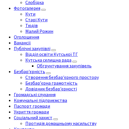
Слобідка
Фотогалерея
Кути
Старі Кути
Тюдів
Малий Рожин
Оголошення
Вакансії
Публічні закупівлі
Відділ освіти Кутської ТГ
Кутська селищна рада
Обгрунтування закупівель
Безбар'єрність
Створення безбар'єрного простору
Безбар’єрна грамотність
Довідник безбар'єрності
Громадські слухання
Комунальні підприємства
Паспорт громади
Укриття громади
Соціальний захист
Протидія домашньому насильству