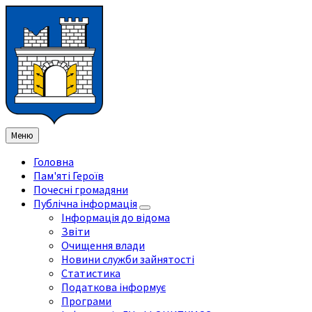
Перейти
Перейдіть
Перейдіть
Перейти
до
на
на
до
змісту
ліву
праву
нижнього
бічну
бічну
колонтитула
панель
панель
Меню
Головна
Пам'яті Героїв
Почесні громадяни
Публічна інформація
Інформація до відома
Звіти
Очищення влади
Новини служби зайнятості
Статистика
Податкова інформує
Програми