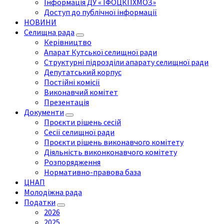
Інформація ДУ « ІФОЦКПХМОЗ»
Доступ до публічної інформації
НОВИНИ
Селищна рада
Керівництво
Апарат Кутської селищної ради
Структурні підрозділи апарату селищної ради
Депутатський корпус
Постійні комісії
Виконавчий комітет
Презентація
Документи
Проєкти рішень сесій
Сесії селищної ради
Проєкти рішень виконавчого комітету
Діяльність виконконавчого комітету
Розпорядження
Нормативно-правова база
ЦНАП
Молодіжна рада
Податки
2026
2025