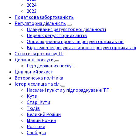
2024
2023
Податкова заборгованість
Регуляторна діяльність
Планування регуляторної діяльності
Перелік регуляторних актів
Оприлюднення проектів регуляторних актів
Відстеження результативності регуляторних акті
Стратегія розвитку ТГ
Державні послуги
Гід з держаних послуг
Цивільний захист
Ветеранська політика
Історія селища та сіл
Населені пункти у підпорядкуванні ТГ
Кути
Старі Кути
Тюдів
Великий Рожин
Малий Рожин
Розтоки
Слобідка