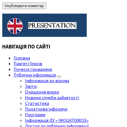
НАВІГАЦІЯ ПО САЙТІ
Головна
Пам'яті Героїв
Почесні громадяни
Публічна інформація
Інформація до відома
Звіти
Очищення влади
Новини служби зайнятості
Статистика
Податкова інформує
Програми
Інформація ДУ « ІФОЦКПХМОЗ»
Доступ до публічної інформації