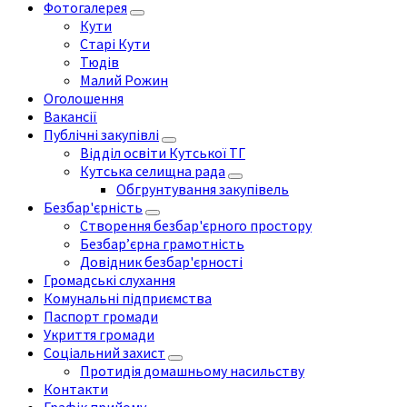
Фотогалерея
Кути
Старі Кути
Тюдів
Малий Рожин
Оголошення
Вакансії
Публічні закупівлі
Відділ освіти Кутської ТГ
Кутська селищна рада
Обгрунтування закупівель
Безбар'єрність
Створення безбар'єрного простору
Безбар’єрна грамотність
Довідник безбар'єрності
Громадські слухання
Комунальні підприємства
Паспорт громади
Укриття громади
Соціальний захист
Протидія домашньому насильству
Контакти