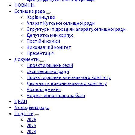
НОВИНИ
Селищна рада
Керівництво
Апарат Кутської селищної ради
Структурні підрозділи апарату селищної ради
Депутатський корпус
Постійні комісії
Виконавчий комітет
Презентація
Документи
Проєкти рішень сесій
Сесії селищної ради
Проєкти рішень виконавчого комітету
Діяльність виконконавчого комітету
Розпорядження
Нормативно-правова база
ЦНАП
Молодіжна рада
Податки
2026
2025
2024