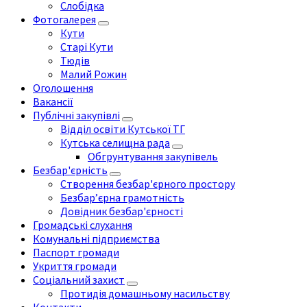
Слобідка
Фотогалерея
Кути
Старі Кути
Тюдів
Малий Рожин
Оголошення
Вакансії
Публічні закупівлі
Відділ освіти Кутської ТГ
Кутська селищна рада
Обгрунтування закупівель
Безбар'єрність
Створення безбар'єрного простору
Безбар’єрна грамотність
Довідник безбар'єрності
Громадські слухання
Комунальні підприємства
Паспорт громади
Укриття громади
Соціальний захист
Протидія домашньому насильству