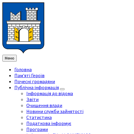
Перейти
Перейдіть
Перейдіть
Перейти
до
на
на
до
змісту
ліву
праву
нижнього
бічну
бічну
колонтитула
панель
панель
Меню
Головна
Пам'яті Героїв
Почесні громадяни
Публічна інформація
Інформація до відома
Звіти
Очищення влади
Новини служби зайнятості
Статистика
Податкова інформує
Програми