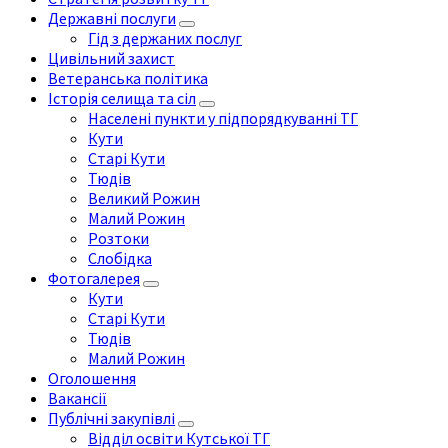
Державні послуги
Гід з держаних послуг
Цивільний захист
Ветеранська політика
Історія селища та сіл
Населені пункти у підпорядкуванні ТГ
Кути
Старі Кути
Тюдів
Великий Рожин
Малий Рожин
Розтоки
Слобідка
Фотогалерея
Кути
Старі Кути
Тюдів
Малий Рожин
Оголошення
Вакансії
Публічні закупівлі
Відділ освіти Кутської ТГ