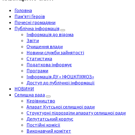
Головна
Пам'яті Героїв
Почесні громадяни
Публічна інформація
Інформація до відома
Звіти
Очищення влади
Новини служби зайнятості
Статистика
Податкова інформує
Програми
Інформація ДУ « ІФОЦКПХМОЗ»
Доступ до публічної інформації
НОВИНИ
Селищна рада
Керівництво
Апарат Кутської селищної ради
Структурні підрозділи апарату селищної ради
Депутатський корпус
Постійні комісії
Виконавчий комітет