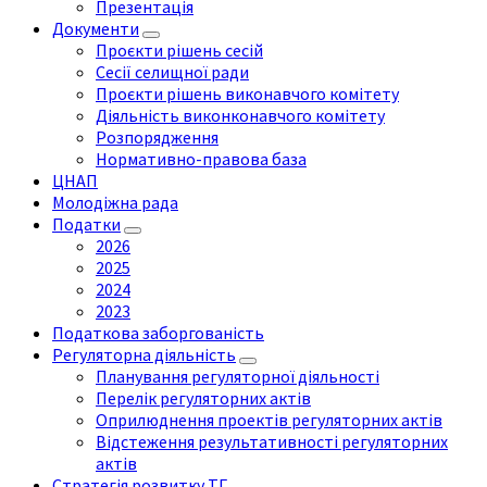
Презентація
Документи
Проєкти рішень сесій
Сесії селищної ради
Проєкти рішень виконавчого комітету
Діяльність виконконавчого комітету
Розпорядження
Нормативно-правова база
ЦНАП
Молодіжна рада
Податки
2026
2025
2024
2023
Податкова заборгованість
Регуляторна діяльність
Планування регуляторної діяльності
Перелік регуляторних актів
Оприлюднення проектів регуляторних актів
Відстеження результативності регуляторних
актів
Стратегія розвитку ТГ