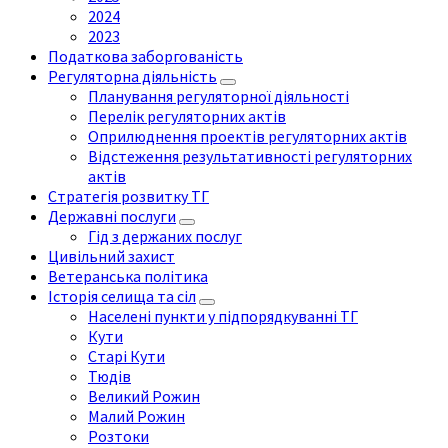
2024
2023
Податкова заборгованість
Регуляторна діяльність
Планування регуляторної діяльності
Перелік регуляторних актів
Оприлюднення проектів регуляторних актів
Відстеження результативності регуляторних
актів
Стратегія розвитку ТГ
Державні послуги
Гід з держаних послуг
Цивільний захист
Ветеранська політика
Історія селища та сіл
Населені пункти у підпорядкуванні ТГ
Кути
Старі Кути
Тюдів
Великий Рожин
Малий Рожин
Розтоки