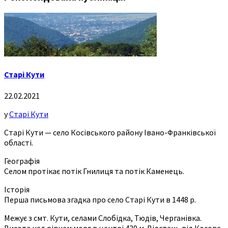
Старі Кути
22.02.2021
у
Старі Кути
Старі Кути — село Косівського району Івано-Франківської
області.
Географія
Селом протікає потік Гнилиця та потік Каменець.
Історія
Перша письмова згадка про село Старі Кути в 1448 р.
Межує з смт. Кути, селами Слобідка, Тюдів, Черганівка.
Висота над рівнем моря в центрі 430 м. Відстань від Косова