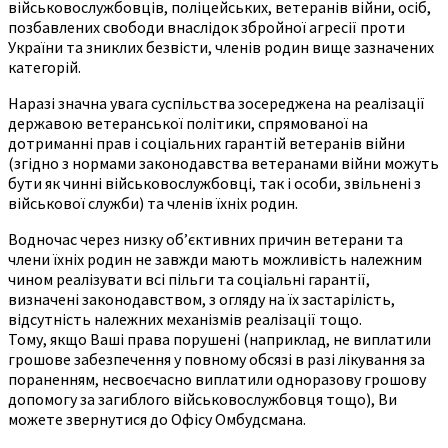
військовослужбовців, поліцейських, ветеранів війни, осіб,
позбавлених свободи внаслідок збройної агресії проти
України та зниклих безвісти, членів родин вище зазначених
категорій.
Наразі значна увага суспільства зосереджена на реалізації
державою ветеранської політики, спрямованої на
дотриманні прав і соціальних гарантій ветеранів війни
(згідно з нормами законодавства ветеранами війни можуть
бути як чинні військовослужбовці, так і особи, звільнені з
військової служби) та членів їхніх родин.
Водночас через низку об’єктивних причин ветерани та
члени їхніх родин не завжди мають можливість належним
чином реалізувати всі пільги та соціальні гарантії,
визначені законодавством, з огляду на їх застарілість,
відсутність належних механізмів реалізації тощо.
Тому, якщо Ваші права порушені (наприклад, не виплатили
грошове забезпечення у повному обсязі в разі лікування за
пораненням, несвоєчасно виплатили одноразову грошову
допомогу за загиблого військовослужбовця тощо), Ви
можете звернутися до Офісу Омбудсмана.