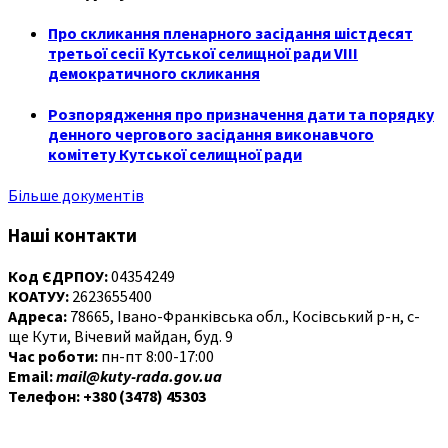
Про скликання пленарного засідання шістдесят
третьої сесії Кутської селищної ради VIII
демократичного скликання
Розпорядження про призначення дати та порядку
денного чергового засідання виконавчого
комітету Кутської селищної ради
Більше документів
Наші контакти
Код ЄДРПОУ:
04354249
КОАТУУ:
2623655400
Адреса:
78665, Івано-Франківська обл., Косівський р-н, с-
ще Кути, Вічевий майдан, буд. 9
Час роботи:
пн-пт 8:00-17:00
Email:
mail@kuty-rada.gov.ua
Телефон: +380 (3478) 45303