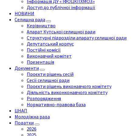
Інформація ДУ « ІФОЦКПХМОЗ»
Доступ до публічної інформації
НОВИНИ
Селищна рада
Керівництво
Апарат Кутської селищної ради
Структурні підрозділи апарату селищної ради
Депутатський корпус
Постійні комісії
Виконавчий комітет
Презентація
Документи
Проєкти рішень сесій
Сесії селищної ради
Проєкти рішень виконавчого комітету
Діяльність виконконавчого комітету
Розпорядження
Нормативно-правова база
ЦНАП
Молодіжна рада
Податки
2026
2025