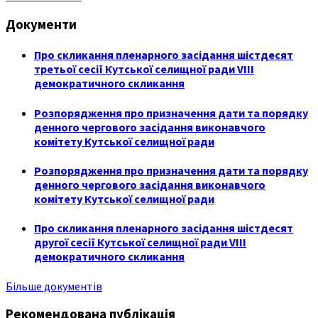
Документи
Про скликання пленарного засідання шістдесят
третьої сесії Кутської селищної ради VIII
демократичного скликання
Розпорядження про призначення дати та порядку
денного чергового засідання виконавчого
комітету Кутської селищної ради
Розпорядження про призначення дати та порядку
денного чергового засідання виконавчого
комітету Кутської селищної ради
Про скликання пленарного засідання шістдесят
другої сесії Кутської селищної ради VIII
демократичного скликання
Більше документів
Рекомендована публікація