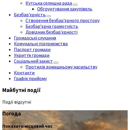
Кутська селищна рада
Обгрунтування закупівель
Безбар'єрність
Створення безбар'єрного простору
Безбар’єрна грамотність
Довідник безбар'єрності
Громадські слухання
Комунальні підприємства
Паспорт громади
Укриття громади
Соціальний захист
Протидія домашньому насильству
Контакти
Графік прийому
Майбутні події
Події відсутні
Погода
Показати місцевий час