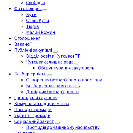
Слобідка
Фотогалерея
Кути
Старі Кути
Тюдів
Малий Рожин
Оголошення
Вакансії
Публічні закупівлі
Відділ освіти Кутської ТГ
Кутська селищна рада
Обгрунтування закупівель
Безбар'єрність
Створення безбар'єрного простору
Безбар’єрна грамотність
Довідник безбар'єрності
Громадські слухання
Комунальні підприємства
Паспорт громади
Укриття громади
Соціальний захист
Протидія домашньому насильству