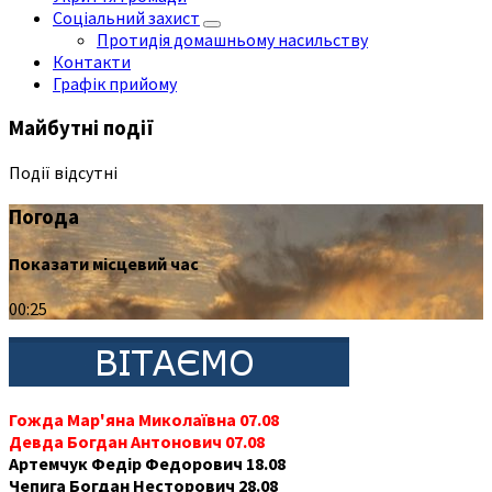
Соціальний захист
Протидія домашньому насильству
Контакти
Графік прийому
Майбутні події
Події відсутні
Погода
Показати місцевий час
00:25
Гожда Мар'яна Миколаївна 07.08
Девда Богдан Антонович 07.08
Артемчук Федір Федорович 18.08
Чепига Богдан Несторович 28.08