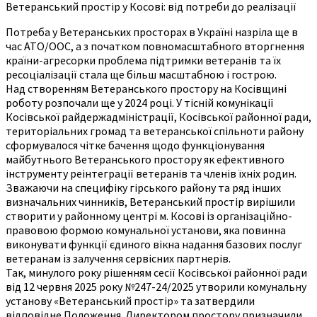
Ветеранський простір у Косові: від потреби до реалізації
Потреба у Ветеранських просторах в Україні назріла ще в
час АТО/ООС, а з початком повномасштабного вторгнення
країни-агресорки проблема підтримки ветеранів та їх
ресоціалізації стала ще більш масштабною і гострою.
Над створенням Ветеранського простору на Косівщині
роботу розпочали ще у 2024 році. У тісній комунікації
Косівської райдержадміністрації, Косівської районної ради,
територіальних громад та ветеранської спільноти району
сформувалося чітке бачення щодо функціонування
майбутнього Ветеранського простору як ефективного
інструменту реінтеграції ветеранів та членів їхніх родин.
Зважаючи на специфіку гірського району та ряд інших
визначальних чинників, Ветеранський простір вирішили
створити у районному центрі м. Косові із організаційно-
правовою формою комунальної установи, яка повинна
виконувати функції єдиного вікна надання базових послуг
ветеранам із залучення сервісних партнерів.
Так, минулого року рішенням сесії Косівської районної ради
від 12 червня 2025 року №247-24/2025 утворили комунальну
установу «Ветеранський простір» та затвердили
відповідне Положення. Директором простору призначили