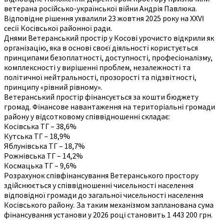
ветерана російсько-української війни Андрія Павлюка.
Відповідне рішення ухвалили 23 жовтня 2025 року на ХХVI
сесії Косівської районної ради.
Днями Ветеранський простір у Косові урочисто відкрили як
організацію, яка в основі своєї діяльності користується
принципами безоплатності, доступності, професіоналізму,
комплексності у вирішенні проблем, незалежності та
політичної нейтральності, прозорості та підзвітності,
принципу «рівний рівному».
Ветеранський простір фінансується за кошти бюджету
громад. Фінансове навантаження на територіальні громади
району у відсотковому співвідношенні складає:
Косівська ТГ – 38,6%
Кутська ТГ – 18,9%
Яблунівська ТГ – 18,7%
Рожнівська ТГ – 14,2%
Космацька ТГ – 9,6%
Розрахунок співфінансування Ветеранського простору
здійснюється у співвідношенні чисельності населення
відповідної громади до загальної чисельності населення
Косівського району. За таким механізмом запланована сума
фінансування установи у 2026 році становить 1 443 200 грн.