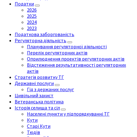
Податки
2026
2025
2024
2023
Податкова заборгованість
Регуляторна діяльність
Планування регуляторної діяльності
Перелік регуляторних актів
Оприлюднення проектів регуляторних актів
Відстеження результативності регуляторних
актів
Стратегія розвитку ТГ
Державні послуги
Гід з держаних послуг
Цивільний захист
Ветеранська політика
Історія селища та сіл
Населені пункти у підпорядкуванні ТГ
Кути
Старі Кути
Тюдів