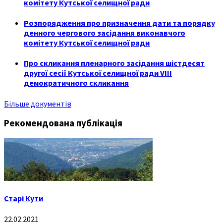
комітету Кутської селищної ради
Розпорядження про призначення дати та порядку
денного чергового засідання виконавчого
комітету Кутської селищної ради
Про скликання пленарного засідання шістдесят
другої сесії Кутської селищної ради VIII
демократичного скликання
Більше документів
Рекомендована публікація
Старі Кути
22.02.2021