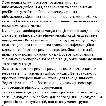
У Ветеранському просторі працюватимуть з
військовослужбовцями, ветеранами та ветеранками
російсько-української війни, членами родин
військовослужбовців та ветеранів, родинами загиблих,
зниклих безвісти та військовополонених, звільненими з
полону та їхніми сім’ями.
Мультидисциплінарна команда спеціалістів із залученням
фахівців із відповідним рівнем кваліфікації надаватиме
відвідувачам Ветеранського простору ряд послуг щодо
психосоціальної та правової допомоги, інформаційно-
консультаційної підтримки та професійної адаптації,
включаючи розвиток навичок цифрової грамотності,
фізкультурно-спортивної реабілітації, організації дозвілля
та ретриту тощо.
За фінансової підтримки громад та всебічної допомоги
меценатів, підприємців і доброчинців у Ветеранському
просторі створені належні умови для такої діяльності.
Задля ефективної роботи з відвідувачами у просторі
запровадили відповідне зонування.
Тут є кабінети для роботи адміністративного персоналу,
зона індивідуальної роботи для проведення індивідуальних
тренінгів та консультацій, навчання у малих групах.