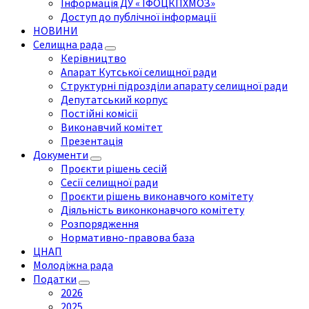
Інформація ДУ « ІФОЦКПХМОЗ»
Доступ до публічної інформації
НОВИНИ
Селищна рада
Керівництво
Апарат Кутської селищної ради
Структурні підрозділи апарату селищної ради
Депутатський корпус
Постійні комісії
Виконавчий комітет
Презентація
Документи
Проєкти рішень сесій
Сесії селищної ради
Проєкти рішень виконавчого комітету
Діяльність виконконавчого комітету
Розпорядження
Нормативно-правова база
ЦНАП
Молодіжна рада
Податки
2026
2025