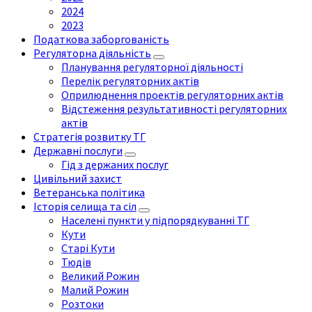
2024
2023
Податкова заборгованість
Регуляторна діяльність
Планування регуляторної діяльності
Перелік регуляторних актів
Оприлюднення проектів регуляторних актів
Відстеження результативності регуляторних
актів
Стратегія розвитку ТГ
Державні послуги
Гід з держаних послуг
Цивільний захист
Ветеранська політика
Історія селища та сіл
Населені пункти у підпорядкуванні ТГ
Кути
Старі Кути
Тюдів
Великий Рожин
Малий Рожин
Розтоки