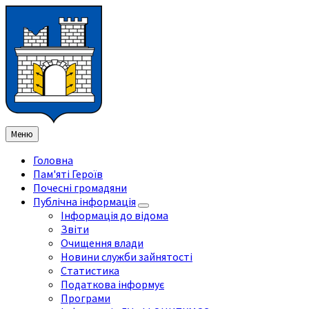
Перейти
Перейдіть
Перейдіть
Перейти
до
на
на
до
змісту
ліву
праву
нижнього
бічну
бічну
колонтитула
панель
панель
Меню
Головна
Пам'яті Героїв
Почесні громадяни
Публічна інформація
Інформація до відома
Звіти
Очищення влади
Новини служби зайнятості
Статистика
Податкова інформує
Програми