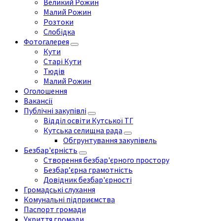
Великий Рожин
Малий Рожин
Розтоки
Слобідка
Фотогалерея
Кути
Старі Кути
Тюдів
Малий Рожин
Оголошення
Вакансії
Публічні закупівлі
Відділ освіти Кутської ТГ
Кутська селищна рада
Обгрунтування закупівель
Безбар'єрність
Створення безбар'єрного простору
Безбар’єрна грамотність
Довідник безбар'єрності
Громадські слухання
Комунальні підприємства
Паспорт громади
Укриття громади