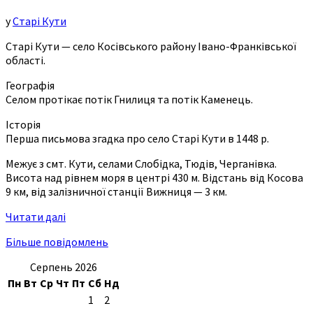
у
Старі Кути
Старі Кути — село Косівського району Івано-Франківської
області.
Географія
Селом протікає потік Гнилиця та потік Каменець.
Історія
Перша письмова згадка про село Старі Кути в 1448 р.
Межує з смт. Кути, селами Слобідка, Тюдів, Черганівка.
Висота над рівнем моря в центрі 430 м. Відстань від Косова
9 км, від залізничної станції Вижниця — 3 км.
Читати далі
Більше повідомлень
Серпень 2026
Пн
Вт
Ср
Чт
Пт
Сб
Нд
1
2