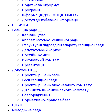
Статистика
Податкова інформує
Програми
Інформація ДУ « ІФОЦКПХМОЗ»
Доступ до публічної інформації
НОВИНИ
Селищна рада
Керівництво
Апарат Кутської селищної ради
Структурні підрозділи апарату селищної ради
Депутатський корпус
Постійні комісії
Виконавчий комітет
Презентація
Документи
Проєкти рішень сесій
Сесії селищної ради
Проєкти рішень виконавчого комітету
Діяльність виконконавчого комітету
Розпорядження
Нормативно-правова база
ЦНАП
Молодіжна рада