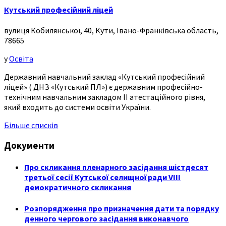
Кутський професійний ліцей
вулиця Кобилянської, 40, Кути, Івано-Франківська область,
78665
у
Освіта
Державний навчальний заклад «Кутський професійний
ліцей» ( ДНЗ «Кутський ПЛ») є державним професійно-
технічним навчальним закладом ІІ атестаційного рівня,
який входить до системи освіти України.
Більше списків
Документи
Про скликання пленарного засідання шістдесят
третьої сесії Кутської селищної ради VIII
демократичного скликання
Розпорядження про призначення дати та порядку
денного чергового засідання виконавчого