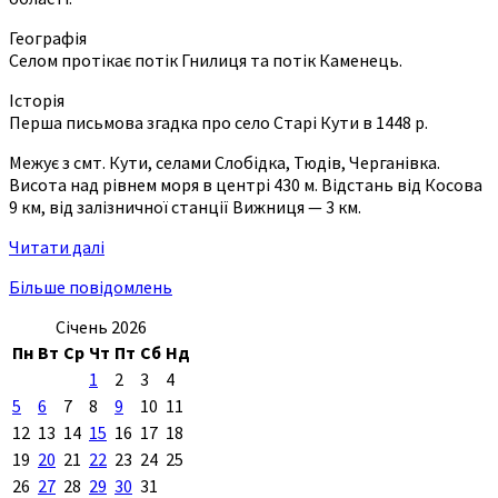
Географія
Селом протікає потік Гнилиця та потік Каменець.
Історія
Перша письмова згадка про село Старі Кути в 1448 р.
Межує з смт. Кути, селами Слобідка, Тюдів, Черганівка.
Висота над рівнем моря в центрі 430 м. Відстань від Косова
9 км, від залізничної станції Вижниця — 3 км.
Читати далі
Більше повідомлень
Січень 2026
Пн
Вт
Ср
Чт
Пт
Сб
Нд
1
2
3
4
5
6
7
8
9
10
11
12
13
14
15
16
17
18
19
20
21
22
23
24
25
26
27
28
29
30
31