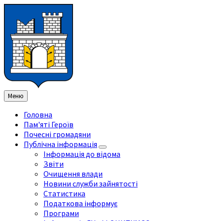
Перейти
Перейдіть
Перейдіть
Перейти
до
на
на
до
змісту
ліву
праву
нижнього
бічну
бічну
колонтитула
панель
панель
Меню
Головна
Пам'яті Героїв
Почесні громадяни
Публічна інформація
Інформація до відома
Звіти
Очищення влади
Новини служби зайнятості
Статистика
Податкова інформує
Програми