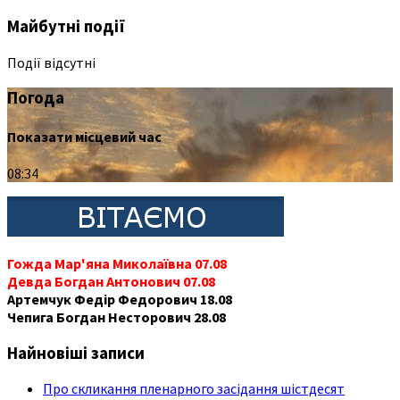
Майбутні події
Події відсутні
Погода
Показати місцевий час
08:34
Гожда Мар'яна Миколаївна 07.08
Девда Богдан Антонович 07.08
Артемчук Федір Федорович 18.08
Чепига Богдан Несторович 28.08
Найновіші записи
Про скликання пленарного засідання шістдесят