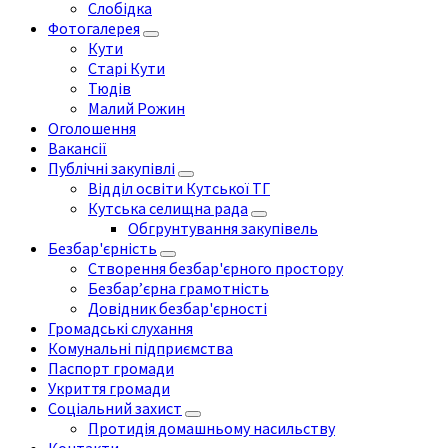
Слобідка
Фотогалерея
Кути
Старі Кути
Тюдів
Малий Рожин
Оголошення
Вакансії
Публічні закупівлі
Відділ освіти Кутської ТГ
Кутська селищна рада
Обгрунтування закупівель
Безбар'єрність
Створення безбар'єрного простору
Безбар’єрна грамотність
Довідник безбар'єрності
Громадські слухання
Комунальні підприємства
Паспорт громади
Укриття громади
Соціальний захист
Протидія домашньому насильству