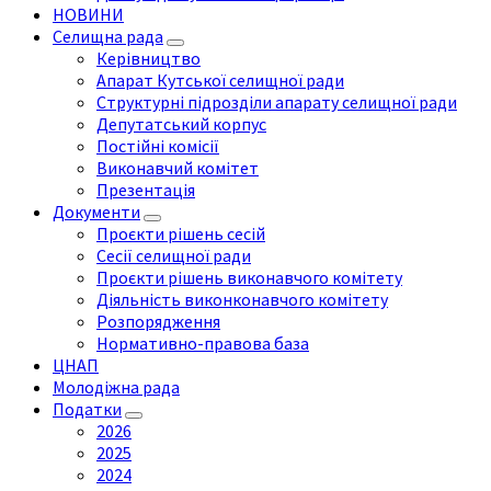
НОВИНИ
Селищна рада
Керівництво
Апарат Кутської селищної ради
Структурні підрозділи апарату селищної ради
Депутатський корпус
Постійні комісії
Виконавчий комітет
Презентація
Документи
Проєкти рішень сесій
Сесії селищної ради
Проєкти рішень виконавчого комітету
Діяльність виконконавчого комітету
Розпорядження
Нормативно-правова база
ЦНАП
Молодіжна рада
Податки
2026
2025
2024