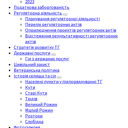
2023
Податкова заборгованість
Регуляторна діяльність
Планування регуляторної діяльності
Перелік регуляторних актів
Оприлюднення проектів регуляторних актів
Відстеження результативності регуляторних
актів
Стратегія розвитку ТГ
Державні послуги
Гід з держаних послуг
Цивільний захист
Ветеранська політика
Історія селища та сіл
Населені пункти у підпорядкуванні ТГ
Кути
Старі Кути
Тюдів
Великий Рожин
Малий Рожин
Розтоки
Слобідка
Фотогалерея