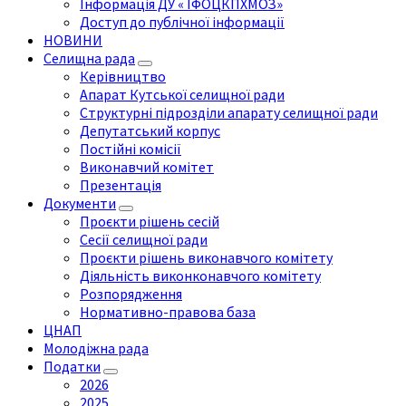
Інформація ДУ « ІФОЦКПХМОЗ»
Доступ до публічної інформації
НОВИНИ
Селищна рада
Керівництво
Апарат Кутської селищної ради
Структурні підрозділи апарату селищної ради
Депутатський корпус
Постійні комісії
Виконавчий комітет
Презентація
Документи
Проєкти рішень сесій
Сесії селищної ради
Проєкти рішень виконавчого комітету
Діяльність виконконавчого комітету
Розпорядження
Нормативно-правова база
ЦНАП
Молодіжна рада
Податки
2026
2025