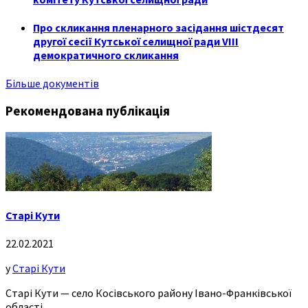
Про скликання пленарного засідання шістдесят
другої сесії Кутської селищної ради VIII
демократичного скликання
Більше документів
Рекомендована публікація
Старі Кути
22.02.2021
у
Старі Кути
Старі Кути — село Косівського району Івано-Франківської
області.