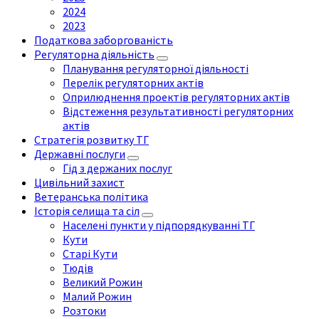
2024
2023
Податкова заборгованість
Регуляторна діяльність
Планування регуляторної діяльності
Перелік регуляторних актів
Оприлюднення проектів регуляторних актів
Відстеження результативності регуляторних
актів
Стратегія розвитку ТГ
Державні послуги
Гід з держаних послуг
Цивільний захист
Ветеранська політика
Історія селища та сіл
Населені пункти у підпорядкуванні ТГ
Кути
Старі Кути
Тюдів
Великий Рожин
Малий Рожин
Розтоки