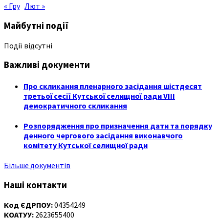
« Гру
Лют »
Майбутні події
Події відсутні
Важливі документи
Про скликання пленарного засідання шістдесят
третьої сесії Кутської селищної ради VIII
демократичного скликання
Розпорядження про призначення дати та порядку
денного чергового засідання виконавчого
комітету Кутської селищної ради
Більше документів
Наші контакти
Код ЄДРПОУ:
04354249
КОАТУУ:
2623655400