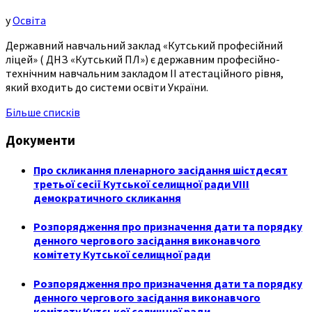
у
Освіта
Державний навчальний заклад «Кутський професійний
ліцей» ( ДНЗ «Кутський ПЛ») є державним професійно-
технічним навчальним закладом ІІ атестаційного рівня,
який входить до системи освіти України.
Більше списків
Документи
Про скликання пленарного засідання шістдесят
третьої сесії Кутської селищної ради VIII
демократичного скликання
Розпорядження про призначення дати та порядку
денного чергового засідання виконавчого
комітету Кутської селищної ради
Розпорядження про призначення дати та порядку
денного чергового засідання виконавчого
комітету Кутської селищної ради