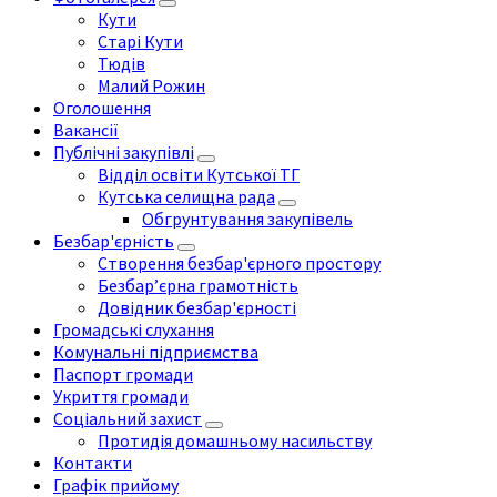
Кути
Старі Кути
Тюдів
Малий Рожин
Оголошення
Вакансії
Публічні закупівлі
Відділ освіти Кутської ТГ
Кутська селищна рада
Обгрунтування закупівель
Безбар'єрність
Створення безбар'єрного простору
Безбар’єрна грамотність
Довідник безбар'єрності
Громадські слухання
Комунальні підприємства
Паспорт громади
Укриття громади
Соціальний захист
Протидія домашньому насильству
Контакти
Графік прийому