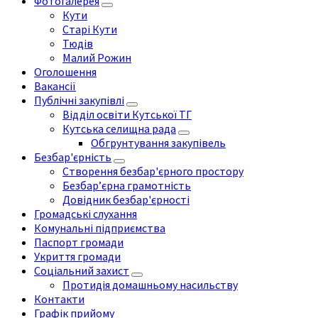
Фотогалерея
Кути
Старі Кути
Тюдів
Малий Рожин
Оголошення
Вакансії
Публічні закупівлі
Відділ освіти Кутської ТГ
Кутська селищна рада
Обгрунтування закупівель
Безбар'єрність
Створення безбар'єрного простору
Безбар’єрна грамотність
Довідник безбар'єрності
Громадські слухання
Комунальні підприємства
Паспорт громади
Укриття громади
Соціальний захист
Протидія домашньому насильству
Контакти
Графік прийому