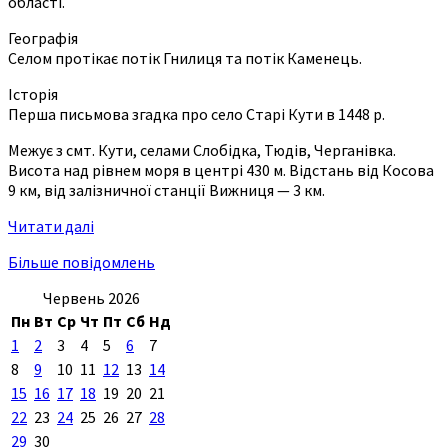
області.
Географія
Селом протікає потік Гнилиця та потік Каменець.
Історія
Перша письмова згадка про село Старі Кути в 1448 р.
Межує з смт. Кути, селами Слобідка, Тюдів, Черганівка.
Висота над рівнем моря в центрі 430 м. Відстань від Косова
9 км, від залізничної станції Вижниця — 3 км.
Читати далі
Більше повідомлень
Червень 2026
Пн
Вт
Ср
Чт
Пт
Сб
Нд
1
2
3
4
5
6
7
8
9
10
11
12
13
14
15
16
17
18
19
20
21
22
23
24
25
26
27
28
29
30