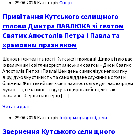
29.06.2026
Категорія
Спорт
Привітання Кутського селищного
голови Дмитра ПАВЛЮКА зі святом
Святих Апостолів Петра і Павла та
храмовим празником
Шановні жителі та гості Кутської громади! Щиро вітаю вас
із величним і світлим християнським святом – Днем Святих
Апостолів Петра і Павла! Цей день символізує непохитну
віру, духовну стійкість та самовіддане служіння Богові й
ближнім. Життєвий шлях святих апостолів є для нас взірцем
мужності, незламності духу та щирої любові, які так
важливо зберігати в серці […]
Читати далі
29.06.2026
Категорія
Інформація до відома
Звернення Кутського селищного