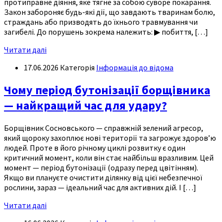
протиправне діяння, яке тягне за собою суворе покарання.
Закон забороняє будь-які дії, що завдають тваринам болю,
страждань або призводять до їхнього травмування чи
загибелі. До порушень зокрема належить: ▶︎ побиття, […]
Читати далі
17.06.2026
Категорія
Інформація до відома
Чому період бутонізації борщівника
— найкращий час для удару?
Борщівник Сосновського — справжній зелений агресор,
який щороку захоплює нові території та загрожує здоров’ю
людей. Проте в його річному циклі розвитку є один
критичний момент, коли він стає найбільш вразливим. Цей
момент — період бутонізації (одразу перед цвітінням).
Якщо ви плануєте очистити ділянку від цієї небезпечної
рослини, зараз — ідеальний час для активних дій. І […]
Читати далі