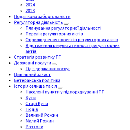
2024
2023
Податкова заборгованість
Регуляторна діяльність
Планування регуляторної діяльності
Перелік регуляторних актів
Оприлюднення проектів регуляторних актів
Відстеження результативності регуляторних
актів
Стратегія розвитку ТГ
Державні послуги
Гід з держаних послуг
Цивільний захист
Ветеранська політика
Історія селища та сіл
Населені пункти у підпорядкуванні ТГ
Кути
Старі Кути
Тюдів
Великий Рожин
Малий Рожин
Розтоки