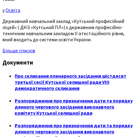
у
Освіта
Державний навчальний заклад «Кутський професійний
ліцей» ( ДНЗ «Кутський ПЛ») є державним професійно-
технічним навчальним закладом ІІ атестаційного рівня,
який входить до системи освіти України.
Більше списків
Документи
Про скликання пленарного засідання шістдесят
третьої сесії Кутської селищної ради VIII
демократичного скликання
Розпорядження про призначення дати та порядку
денного чергового засідання виконавчого
комітету Кутської селищної ради
Розпорядження про призначення дати та порядку
денного чергового засідання виконавчого