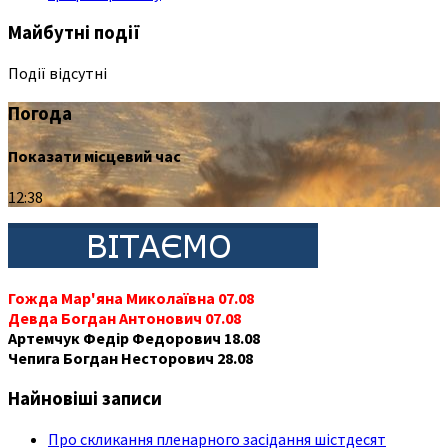
Майбутні події
Події відсутні
Погода
Показати місцевий час
12:38
Гожда Мар'яна Миколаївна 07.08
Девда Богдан Антонович 07.08
Артемчук Федір Федорович 18.08
Чепига Богдан Несторович 28.08
Найновіші записи
Про скликання пленарного засідання шістдесят