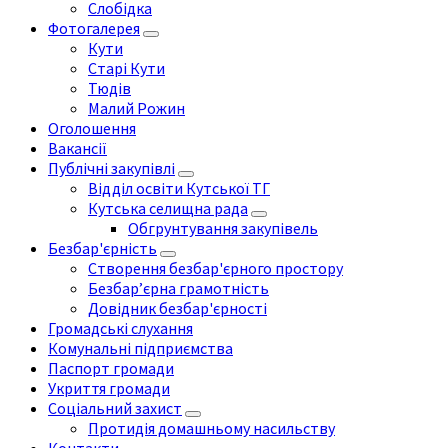
Слобідка
Фотогалерея
Кути
Старі Кути
Тюдів
Малий Рожин
Оголошення
Вакансії
Публічні закупівлі
Відділ освіти Кутської ТГ
Кутська селищна рада
Обгрунтування закупівель
Безбар'єрність
Створення безбар'єрного простору
Безбар’єрна грамотність
Довідник безбар'єрності
Громадські слухання
Комунальні підприємства
Паспорт громади
Укриття громади
Соціальний захист
Протидія домашньому насильству