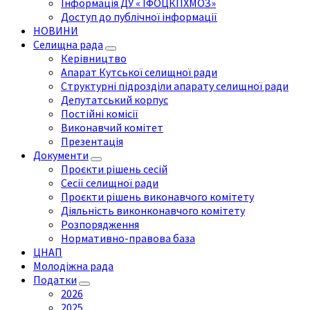
Інформація ДУ « ІФОЦКПХМОЗ»
Доступ до публічної інформації
НОВИНИ
Селищна рада
Керівництво
Апарат Кутської селищної ради
Структурні підрозділи апарату селищної ради
Депутатський корпус
Постійні комісії
Виконавчий комітет
Презентація
Документи
Проєкти рішень сесій
Сесії селищної ради
Проєкти рішень виконавчого комітету
Діяльність виконконавчого комітету
Розпорядження
Нормативно-правова база
ЦНАП
Молодіжна рада
Податки
2026
2025