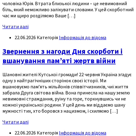
чоловіка Юрія. Втрата близької людини – це невимовний
біль, який неможливо залікувати словами. У цей скорботний
час ми щиро розділяємо Ваше […]
Читати далі
22.06.2026
Категорія
Інформація до відома
Звернення з нагоди Дня скорботи і
вшанування пам’яті жертв війни
Шановні жителі Кутської громади! 22 червня Україна згадує
одну з найтрагічніших сторінок своєї історії. Ми
вшановуємо пам’ять мільйонів співвітчизників, чиї життя
забрала Друга світова війна. Вона принесла на нашу землю
невимовні страждання, руїну та горе, торкнувшись чи не
кожної української родини. У цей день ми віддаємо шану
мужності тих, хто боровся з нацизмом, і схиляємо […]
Читати далі
22.06.2026
Категорія
Інформація до відома