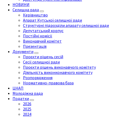
НОВИНИ
Селищна рада
Керівництво
Апарат Кутської селищної ради
Структурні підрозділи апарату селищної ради
Депутатський корпус
Постійні комісії
Виконавчий комітет
Презентація
Документи
Проєкти рішень сесій
Сесії селищної ради
Проєкти рішень виконавчого комітету
Діяльність виконконавчого комітету
Розпорядження
Нормативно-правова база
ЦНАП
Молодіжна рада
Податки
2026
2025
2024