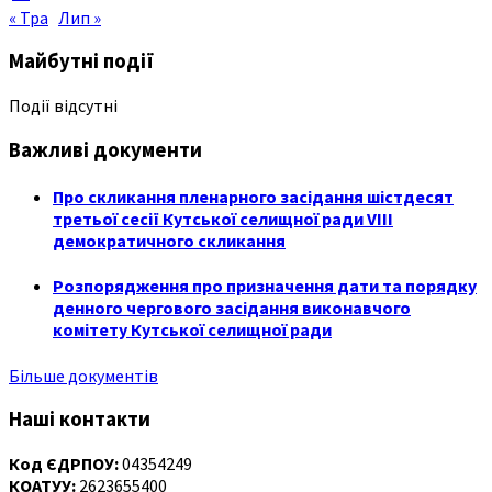
« Тра
Лип »
Майбутні події
Події відсутні
Важливі документи
Про скликання пленарного засідання шістдесят
третьої сесії Кутської селищної ради VIII
демократичного скликання
Розпорядження про призначення дати та порядку
денного чергового засідання виконавчого
комітету Кутської селищної ради
Більше документів
Наші контакти
Код ЄДРПОУ:
04354249
КОАТУУ:
2623655400