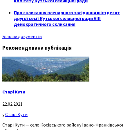
комітету Кутської селищної ради
Про скликання пленарного засідання шістдесят
другої сесії Кутської селищної ради VIII
демократичного скликання
Більше документів
Рекомендована публікація
Старі Кути
22.02.2021
у
Старі Кути
Старі Кути — село Косівського району Івано-Франківської