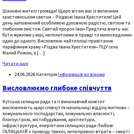
Шановні жителі громади! Щиро вітаю вас із величним
християнським святом – Різдвом Івана Хрестителя! Цей
день наповнений особливою духовною радістю, світлом та
глибоким змістом. Святий пророк Іван Предтеча вчить нас
бути мужніми у вірі, непохитними в правді та милосердними
один до одного. Висловлюю найтепліші привітання
парафіянам храму «Різдва Івана Хрестителя» ПЦУ села
Малий Рожин, а […]
Читати далі
24.06.2026
Категорія
Інформація до відома
Висловлюємо глибоке співчуття
Кутська селищна рада та її виконавчий комітет
висловлюють щирі співчуття начальниці відділу житлово –
комунального господарства, комунальної власності,
благоустрою, містобудування, архітектури,
інфраструктури, енергетики селищної ради Любові
ГАЛИЦЬКІЙ з приводу тяжкої, непоправної втрати – смерті