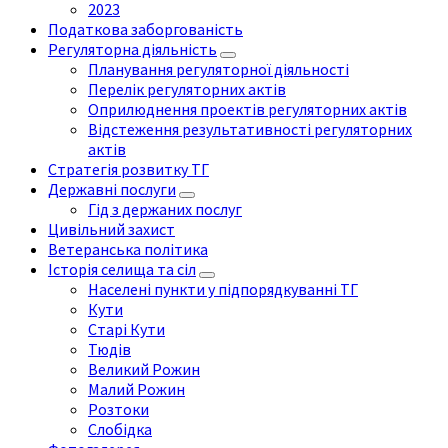
2023
Податкова заборгованість
Регуляторна діяльність
Планування регуляторної діяльності
Перелік регуляторних актів
Оприлюднення проектів регуляторних актів
Відстеження результативності регуляторних
актів
Стратегія розвитку ТГ
Державні послуги
Гід з держаних послуг
Цивільний захист
Ветеранська політика
Історія селища та сіл
Населені пункти у підпорядкуванні ТГ
Кути
Старі Кути
Тюдів
Великий Рожин
Малий Рожин
Розтоки
Слобідка