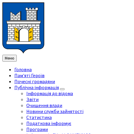
Перейти
Перейдіть
Перейдіть
Перейти
до
на
на
до
змісту
ліву
праву
нижнього
бічну
бічну
колонтитула
панель
панель
Меню
Головна
Пам'яті Героїв
Почесні громадяни
Публічна інформація
Інформація до відома
Звіти
Очищення влади
Новини служби зайнятості
Статистика
Податкова інформує
Програми