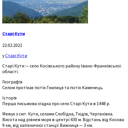
Старі Кути
22.02.2021
у
Старі Кути
Старі Кути — село Косівського району Івано-Франківської
області.
Географія
Селом протікає потік Гнилиця та потік Каменець.
Історія
Перша письмова згадка про село Старі Кути в 1448 р.
Межує з смт. Кути, селами Слобідка, Тюдів, Черганівка.
Висота над рівнем моря в центрі 430 м. Відстань від Косова
9 км, від залізничної станції Вижниця — 3 км.