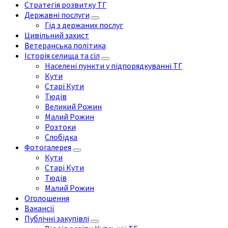
Стратегія розвитку ТГ
Державні послуги
Гід з держаних послуг
Цивільний захист
Ветеранська політика
Історія селища та сіл
Населені пункти у підпорядкуванні ТГ
Кути
Старі Кути
Тюдів
Великий Рожин
Малий Рожин
Розтоки
Слобідка
Фотогалерея
Кути
Старі Кути
Тюдів
Малий Рожин
Оголошення
Вакансії
Публічні закупівлі