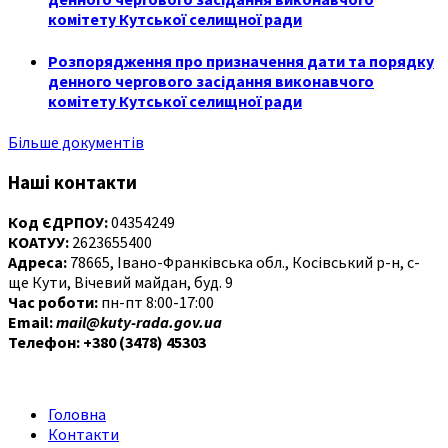
комітету Кутської селищної ради
Розпорядження про призначення дати та порядку
денного чергового засідання виконавчого
комітету Кутської селищної ради
Більше документів
Наші контакти
Код ЄДРПОУ:
04354249
КОАТУУ:
2623655400
Адреса:
78665, Івано-Франківська обл., Косівський р-н, с-
ще Кути, Вічевий майдан, буд. 9
Час роботи:
пн-пт 8:00-17:00
Email:
mail@kuty-rada.gov.ua
Телефон: +380 (3478) 45303
Головна
Контакти