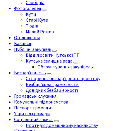
Слобідка
Фотогалерея
Кути
Старі Кути
Тюдів
Малий Рожин
Оголошення
Вакансії
Публічні закупівлі
Відділ освіти Кутської ТГ
Кутська селищна рада
Обгрунтування закупівель
Безбар'єрність
Створення безбар'єрного простору
Безбар’єрна грамотність
Довідник безбар'єрності
Громадські слухання
Комунальні підприємства
Паспорт громади
Укриття громади
Соціальний захист
Протидія домашньому насильству