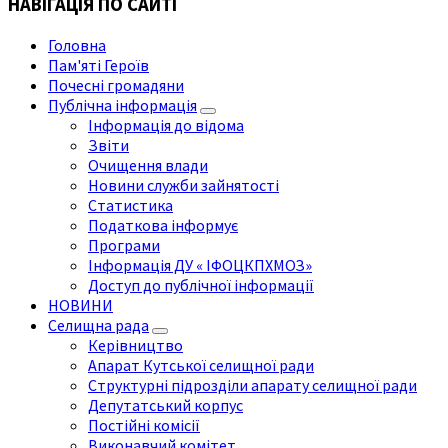
НАВІГАЦІЯ ПО САЙТІ
Головна
Пам'яті Героїв
Почесні громадяни
Публічна інформація
Інформація до відома
Звіти
Очищення влади
Новини служби зайнятості
Статистика
Податкова інформує
Програми
Інформація ДУ « ІФОЦКПХМОЗ»
Доступ до публічної інформації
НОВИНИ
Селищна рада
Керівництво
Апарат Кутської селищної ради
Структурні підрозділи апарату селищної ради
Депутатський корпус
Постійні комісії
Виконавчий комітет