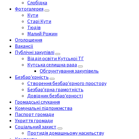
Слобідка
Фотогалерея
Кути
Старі Кути
Тюдів
Малий Рожин
Оголошення
Вакансії
Публічні закупівлі
Відділ освіти Кутської ТГ
Кутська селищна рада
Обгрунтування закупівель
Безбар'єрність
Створення безбар'єрного простору
Безбар’єрна грамотність
Довідник безбар'єрності
Громадські слухання
Комунальні підприємства
Паспорт громади
Укриття громади
Соціальний захист
Протидія домашньому насильству