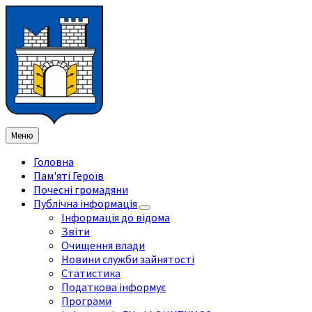
Перейти
Перейдіть
Перейдіть
Перейти
до
на
на
до
змісту
ліву
праву
нижнього
бічну
бічну
колонтитула
панель
панель
Меню
Головна
Пам'яті Героїв
Почесні громадяни
Публічна інформація
Інформація до відома
Звіти
Очищення влади
Новини служби зайнятості
Статистика
Податкова інформує
Програми