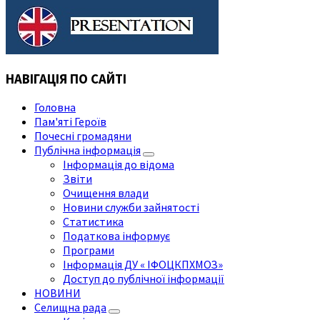
НАВІГАЦІЯ ПО САЙТІ
Головна
Пам'яті Героїв
Почесні громадяни
Публічна інформація
Інформація до відома
Звіти
Очищення влади
Новини служби зайнятості
Статистика
Податкова інформує
Програми
Інформація ДУ « ІФОЦКПХМОЗ»
Доступ до публічної інформації
НОВИНИ
Селищна рада