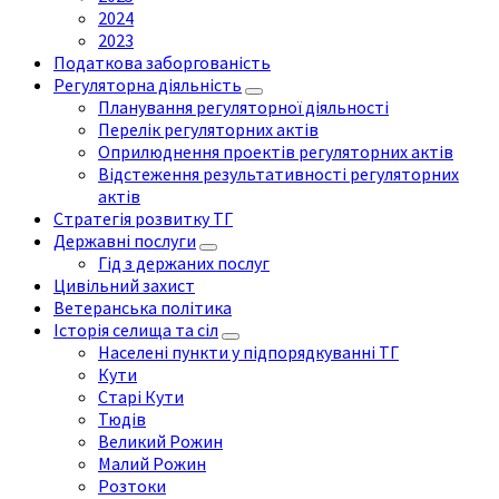
2024
2023
Податкова заборгованість
Регуляторна діяльність
Планування регуляторної діяльності
Перелік регуляторних актів
Оприлюднення проектів регуляторних актів
Відстеження результативності регуляторних
актів
Стратегія розвитку ТГ
Державні послуги
Гід з держаних послуг
Цивільний захист
Ветеранська політика
Історія селища та сіл
Населені пункти у підпорядкуванні ТГ
Кути
Старі Кути
Тюдів
Великий Рожин
Малий Рожин
Розтоки