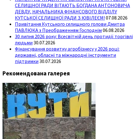
СЕЛИЩНОЇ РАДИ ВІТАЮТЬ БОГДАНА АНТОНОВИЧА
ДЕВДУ, НАЧАЛЬНИКА ФІНАНСОВОГО ВІДДІЛУ
КУТСЬКОЇ СЕЛИЩНОЇ РАДИ З ЮВІЛЕЄМ!
07.08.2026
Привітання Кутського селищного голови Дмитра
ПАВЛЮКА з Преображенням Господнім
06.08.2026
30 липня 2026 року: Всесвітній день протидії торгівлі
людьми
30.07.2026
Фінансування розвитку агробізнесу у 2026 році:
державні, обласні та міжнародні інструменти
підтримки
30.07.2026
Рекомендована галерея