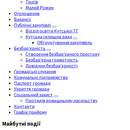
Тюдів
Малий Рожин
Оголошення
Вакансії
Публічні закупівлі
Відділ освіти Кутської ТГ
Кутська селищна рада
Обгрунтування закупівель
Безбар'єрність
Створення безбар'єрного простору
Безбар’єрна грамотність
Довідник безбар'єрності
Громадські слухання
Комунальні підприємства
Паспорт громади
Укриття громади
Соціальний захист
Протидія домашньому насильству
Контакти
Графік прийому
Майбутні події