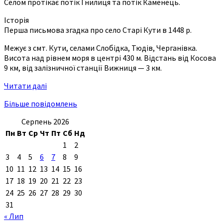
Селом протікає потік Гнилиця та потік Каменець.
Історія
Перша письмова згадка про село Старі Кути в 1448 р.
Межує з смт. Кути, селами Слобідка, Тюдів, Черганівка.
Висота над рівнем моря в центрі 430 м. Відстань від Косова
9 км, від залізничної станції Вижниця — 3 км.
Читати далі
Більше повідомлень
Серпень 2026
Пн
Вт
Ср
Чт
Пт
Сб
Нд
1
2
3
4
5
6
7
8
9
10
11
12
13
14
15
16
17
18
19
20
21
22
23
24
25
26
27
28
29
30
31
« Лип