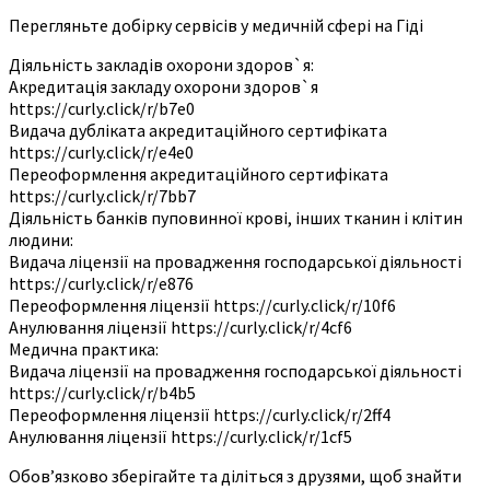
Перегляньте добірку сервісів у медичній сфері на Гіді
Діяльність закладів охорони здоров`я:
Акредитація закладу охорони здоров`я
https://curly.click/r/b7e0
Видача дубліката акредитаційного сертифіката
https://curly.click/r/e4e0
Переоформлення акредитаційного сертифіката
https://curly.click/r/7bb7
Діяльність банків пуповинної крові, інших тканин і клітин
людини:
Видача ліцензії на провадження господарської діяльності
https://curly.click/r/e876
Переоформлення ліцензії https://curly.click/r/10f6
Анулювання ліцензії https://curly.click/r/4cf6
Медична практика:
Видача ліцензії на провадження господарської діяльності
https://curly.click/r/b4b5
Переоформлення ліцензії https://curly.click/r/2ff4
Анулювання ліцензії https://curly.click/r/1cf5
Обов’язково зберігайте та діліться з друзями, щоб знайти