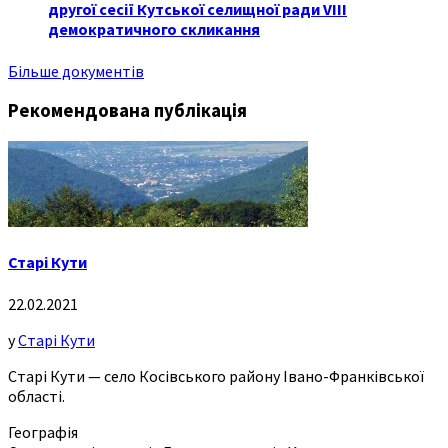
другої сесії Кутської селищної ради VIII
демократичного скликання
Більше документів
Рекомендована публікація
Старі Кути
22.02.2021
у
Старі Кути
Старі Кути — село Косівського району Івано-Франківської
області.
Географія