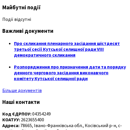
Майбутні події
Події відсутні
Важливі документи
Про скликання пленарного засідання шістдесят
третьої сесії Кутської селищної ради VIII
демократичного скликання
Розпорядження про призначення дати та порядку
денного чергового засідання виконавчого
комітету Кутської селищної ради
Більше документів
Наші контакти
Код ЄДРПОУ:
04354249
КОАТУУ:
2623655400
Адреса:
78665, Івано-Франківська обл., Косівський р-н, с-