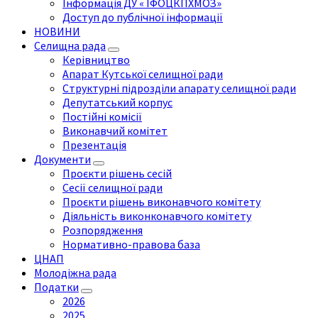
Інформація ДУ « ІФОЦКПХМОЗ»
Доступ до публічної інформації
НОВИНИ
Селищна рада
Керівництво
Апарат Кутської селищної ради
Структурні підрозділи апарату селищної ради
Депутатський корпус
Постійні комісії
Виконавчий комітет
Презентація
Документи
Проєкти рішень сесій
Сесії селищної ради
Проєкти рішень виконавчого комітету
Діяльність виконконавчого комітету
Розпорядження
Нормативно-правова база
ЦНАП
Молодіжна рада
Податки
2026
2025