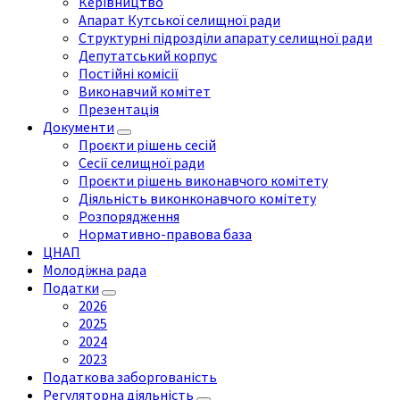
Керівництво
Апарат Кутської селищної ради
Структурні підрозділи апарату селищної ради
Депутатський корпус
Постійні комісії
Виконавчий комітет
Презентація
Документи
Проєкти рішень сесій
Сесії селищної ради
Проєкти рішень виконавчого комітету
Діяльність виконконавчого комітету
Розпорядження
Нормативно-правова база
ЦНАП
Молодіжна рада
Податки
2026
2025
2024
2023
Податкова заборгованість
Регуляторна діяльність