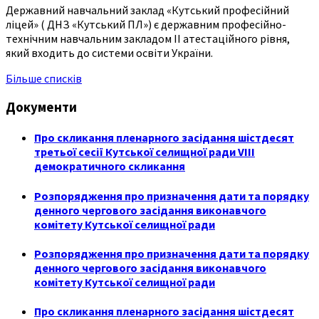
Державний навчальний заклад «Кутський професійний
ліцей» ( ДНЗ «Кутський ПЛ») є державним професійно-
технічним навчальним закладом ІІ атестаційного рівня,
який входить до системи освіти України.
Більше списків
Документи
Про скликання пленарного засідання шістдесят
третьої сесії Кутської селищної ради VIII
демократичного скликання
Розпорядження про призначення дати та порядку
денного чергового засідання виконавчого
комітету Кутської селищної ради
Розпорядження про призначення дати та порядку
денного чергового засідання виконавчого
комітету Кутської селищної ради
Про скликання пленарного засідання шістдесят