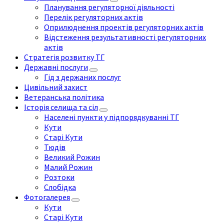
Планування регуляторної діяльності
Перелік регуляторних актів
Оприлюднення проектів регуляторних актів
Відстеження результативності регуляторних
актів
Стратегія розвитку ТГ
Державні послуги
Гід з держаних послуг
Цивільний захист
Ветеранська політика
Історія селища та сіл
Населені пункти у підпорядкуванні ТГ
Кути
Старі Кути
Тюдів
Великий Рожин
Малий Рожин
Розтоки
Слобідка
Фотогалерея
Кути
Старі Кути