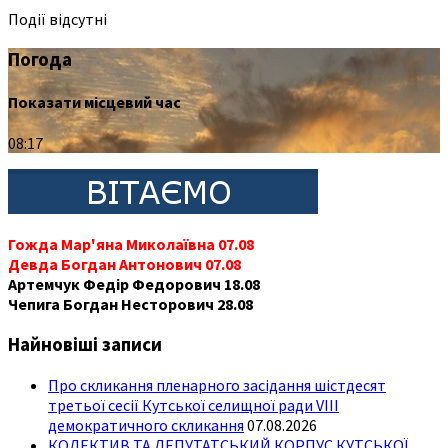
Події відсутні
Погода
Показати місцевий час
08:17
Гожда Мар'яна Миколаївна 07.08
Девда Богдан Антонович 07.08
Артемчук Федір Федорович 18.08
Чепига Богдан Несторович 28.08
Найновіші записи
Про скликання пленарного засідання шістдесят
третьої сесії Кутської селищної ради VIII
демократичного скликання
07.08.2026
КОЛЕКТИВ ТА ДЕПУТАТСЬКИЙ КОРПУС КУТСЬКОЇ