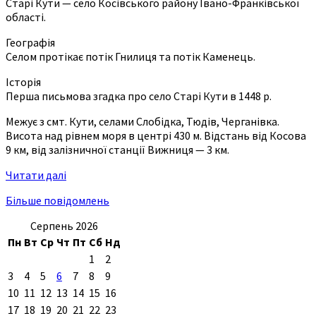
Старі Кути — село Косівського району Івано-Франківської
області.
Географія
Селом протікає потік Гнилиця та потік Каменець.
Історія
Перша письмова згадка про село Старі Кути в 1448 р.
Межує з смт. Кути, селами Слобідка, Тюдів, Черганівка.
Висота над рівнем моря в центрі 430 м. Відстань від Косова
9 км, від залізничної станції Вижниця — 3 км.
Читати далі
Більше повідомлень
Серпень 2026
Пн
Вт
Ср
Чт
Пт
Сб
Нд
1
2
3
4
5
6
7
8
9
10
11
12
13
14
15
16
17
18
19
20
21
22
23