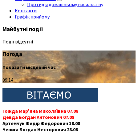
Протидія домашньому насильству
Контакти
Графік прийому
Майбутні події
Події відсутні
Погода
Показати місцевий час
09:14
Гожда Мар'яна Миколаївна 07.08
Девда Богдан Антонович 07.08
Артемчук Федір Федорович 18.08
Чепига Богдан Несторович 28.08