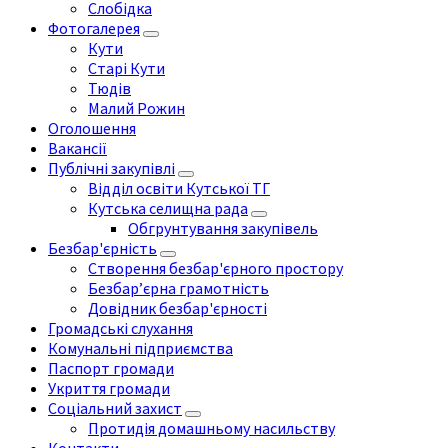
Слобідка
Фотогалерея
Кути
Старі Кути
Тюдів
Малий Рожин
Оголошення
Вакансії
Публічні закупівлі
Відділ освіти Кутської ТГ
Кутська селищна рада
Обгрунтування закупівель
Безбар'єрність
Створення безбар'єрного простору
Безбар’єрна грамотність
Довідник безбар'єрності
Громадські слухання
Комунальні підприємства
Паспорт громади
Укриття громади
Соціальний захист
Протидія домашньому насильству