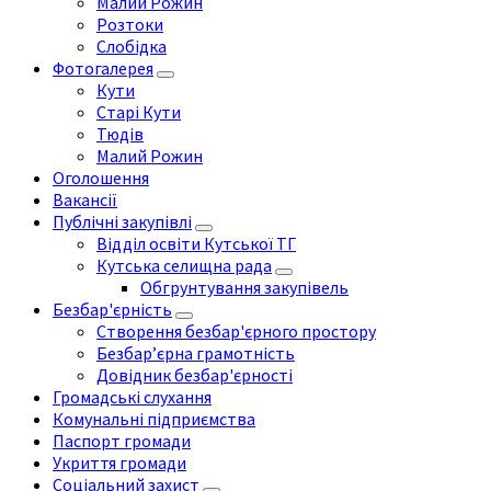
Малий Рожин
Розтоки
Слобідка
Фотогалерея
Кути
Старі Кути
Тюдів
Малий Рожин
Оголошення
Вакансії
Публічні закупівлі
Відділ освіти Кутської ТГ
Кутська селищна рада
Обгрунтування закупівель
Безбар'єрність
Створення безбар'єрного простору
Безбар’єрна грамотність
Довідник безбар'єрності
Громадські слухання
Комунальні підприємства
Паспорт громади
Укриття громади
Соціальний захист