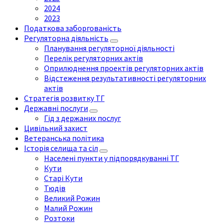
2024
2023
Податкова заборгованість
Регуляторна діяльність
Планування регуляторної діяльності
Перелік регуляторних актів
Оприлюднення проектів регуляторних актів
Відстеження результативності регуляторних
актів
Стратегія розвитку ТГ
Державні послуги
Гід з держаних послуг
Цивільний захист
Ветеранська політика
Історія селища та сіл
Населені пункти у підпорядкуванні ТГ
Кути
Старі Кути
Тюдів
Великий Рожин
Малий Рожин
Розтоки