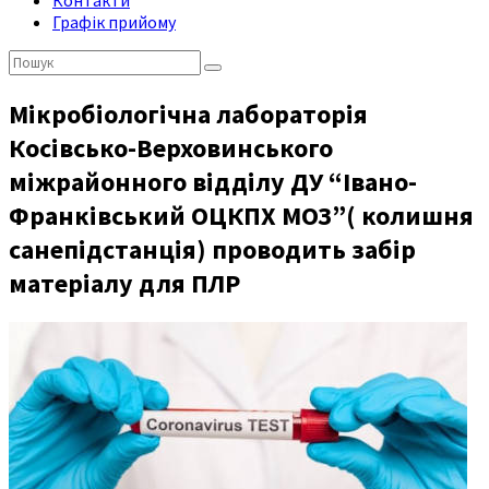
Контакти
Графік прийому
Пошук:
Мікробіологічна лабораторія
Косівсько-Верховинського
міжрайонного відділу ДУ “Івано-
Франківський ОЦКПХ МОЗ”( колишня
санепідстанція) проводить забір
матеріалу для ПЛР