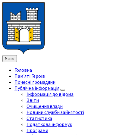
Перейти
Перейдіть
Перейдіть
Перейти
до
на
на
до
змісту
ліву
праву
нижнього
бічну
бічну
колонтитула
панель
панель
Меню
Головна
Пам'яті Героїв
Почесні громадяни
Публічна інформація
Інформація до відома
Звіти
Очищення влади
Новини служби зайнятості
Статистика
Податкова інформує
Програми