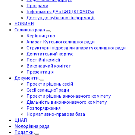
Програми
Інформація ДУ « ІФОЦКПХМОЗ»
Доступ до публічної інформації
НОВИНИ
Селищна рада
Керівництво
Апарат Кутської селищної ради
Структурні підрозділи апарату селищної ради
Депутатський корпус
Постійні комісії
Виконавчий комітет
Презентація
Документи
Проєкти рішень сесій
Сесії селищної ради
Проєкти рішень виконавчого комітету
Діяльність виконконавчого комітету
Розпорядження
Нормативно-правова база
ЦНАП
Молодіжна рада
Податки