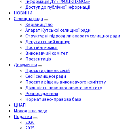
Інформація ДУ « ІФОЦКПХМОЗ»
Доступ до публічної інформації
НОВИНИ
Селищна рада
Керівництво
Апарат Кутської селищної ради
Структурні підрозділи апарату селищної ради
Депутатський корпус
Постійні комісії
Виконавчий комітет
Презентація
Документи
Проєкти рішень сесій
Сесії селищної ради
Проєкти рішень виконавчого комітету
Діяльність виконконавчого комітету
Розпорядження
Нормативно-правова база
ЦНАП
Молодіжна рада
Податки
2026
2025