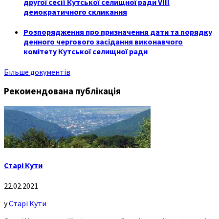
другої сесії Кутської селищної ради VIII
демократичного скликання
Розпорядження про призначення дати та порядку
денного чергового засідання виконавчого
комітету Кутської селищної ради
Більше документів
Рекомендована публікація
Старі Кути
22.02.2021
у
Старі Кути