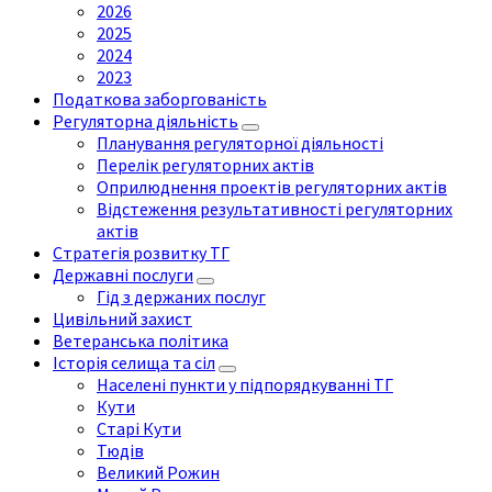
2026
2025
2024
2023
Податкова заборгованість
Регуляторна діяльність
Планування регуляторної діяльності
Перелік регуляторних актів
Оприлюднення проектів регуляторних актів
Відстеження результативності регуляторних
актів
Стратегія розвитку ТГ
Державні послуги
Гід з держаних послуг
Цивільний захист
Ветеранська політика
Історія селища та сіл
Населені пункти у підпорядкуванні ТГ
Кути
Старі Кути
Тюдів
Великий Рожин