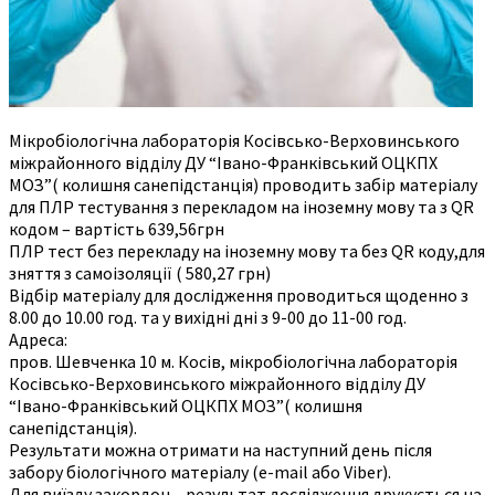
Мікробіологічна лабораторія Косівсько-Верховинського
міжрайонного відділу ДУ “Івано-Франківський ОЦКПХ
МОЗ”( колишня санепідстанція) проводить забір матеріалу
для ПЛР тестування з перекладом на іноземну мову та з QR
кодом – вартість 639,56грн
ПЛР тест без перекладу на іноземну мову та без QR коду,для
зняття з самоізоляції ( 580,27 грн)
Відбір матеріалу для дослідження проводиться щоденно з
8.00 до 10.00 год. та у вихідні дні з 9-00 до 11-00 год.
Адреса:
пров. Шевченка 10 м. Косів, мікробіологічна лабораторія
Косівсько-Верховинського міжрайонного відділу ДУ
“Івано-Франківський ОЦКПХ МОЗ”( колишня
санепідстанція).
Результати можна отримати на наступний день після
забору біологічного матеріалу (e-mail або Viber).
Для виїзду закордон – результат дослідження друкується на