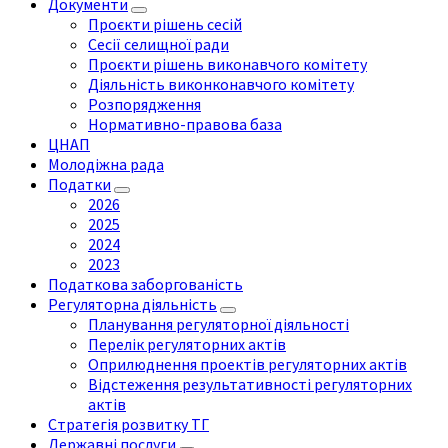
Документи
Проєкти рішень сесій
Сесії селищної ради
Проєкти рішень виконавчого комітету
Діяльність виконконавчого комітету
Розпорядження
Нормативно-правова база
ЦНАП
Молодіжна рада
Податки
2026
2025
2024
2023
Податкова заборгованість
Регуляторна діяльність
Планування регуляторної діяльності
Перелік регуляторних актів
Оприлюднення проектів регуляторних актів
Відстеження результативності регуляторних
актів
Стратегія розвитку ТГ
Державні послуги