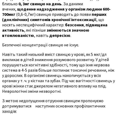
близько
0,
3мг свинцю на день
. За даними
вчених,
щоденне надходження у організм людини 600-
700мкг
(0,6-0,7мг) свинцю приводить до появи
перших
(доклінічних) симптомів хронічної інтоксикації
, що
носять неспецифічний характер:
безсоння
,
підвищена
активність
, які пізніше
змінюються значною
втомлюваністю
, навіть
депресією
.
Безпечної концентрації свинцю не існує.
Навіть такий низький вміст свинцю у крові, як 5 мкг/дл
викликає в дітей зниження розумового розвитку. У дітей
порушуються когнітивні здібності, тому що їхня нервова
система в 4-5 разів більше поглинає токсичні речовини, ніж
у дорослих. В організмі свинець накопичується у всіх
органах у т. ч. у кістках та зубах. Під час вагітності свинець у
крові жінки стає джерелом негативного впливу на плід.
Неврологічні зміни незворотні.
З метою недопущення отруєння свинцем пропонуємо
дотримуватися наступних основних профілактичних
заходів: