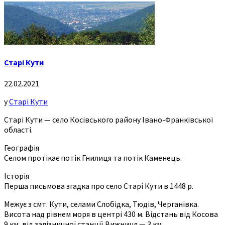
Старі Кути
22.02.2021
у
Старі Кути
Старі Кути — село Косівського району Івано-Франківської
області.
Географія
Селом протікає потік Гнилиця та потік Каменець.
Історія
Перша письмова згадка про село Старі Кути в 1448 р.
Межує з смт. Кути, селами Слобідка, Тюдів, Черганівка.
Висота над рівнем моря в центрі 430 м. Відстань від Косова
9 км, від залізничної станції Вижниця — 3 км.