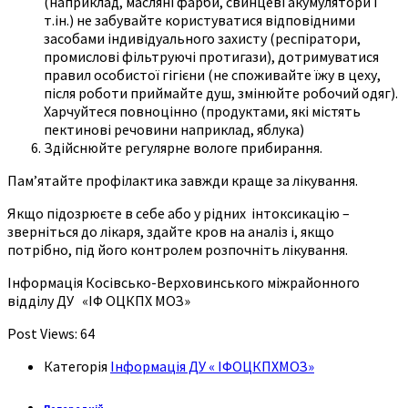
(наприклад, масляні фарби, свинцеві акумулятори і
т.ін.) не забувайте користуватися відповідними
засобами індивідуального захисту (респіратори,
промислові фільтруючі протигази), дотримуватися
правил особистої гігієни (не споживайте їжу в цеху,
після роботи приймайте душ, змінюйте робочий одяг).
Харчуйтеся повноцінно (продуктами, які містять
пектинові речовини наприклад, яблука)
Здійснюйте регулярне вологе прибирання.
Пам’ятайте профілактика завжди краще за лікування.
Якщо підозрюєте в себе або у рідних інтоксикацію –
зверніться до лікаря, здайте кров на аналіз і, якщо
потрібно, під його контролем розпочніть лікування.
Інформація Косівсько-Верховинського міжрайонного
відділу ДУ «ІФ ОЦКПХ МОЗ»
Post Views:
64
Категорія
Інформація ДУ « ІФОЦКПХМОЗ»