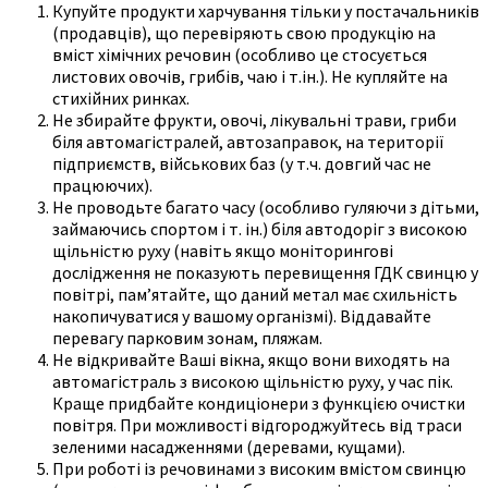
Купуйте продукти харчування тільки у постачальників
(продавців), що перевіряють свою продукцію на
вміст хімічних речовин (особливо це стосується
листових овочів, грибів, чаю і т.ін.). Не купляйте на
стихійних ринках.
Не збирайте фрукти, овочі, лікувальні трави, гриби
біля автомагістралей, автозаправок, на території
підприємств, військових баз (у т.ч. довгий час не
працюючих).
Не проводьте багато часу (особливо гуляючи з дітьми,
займаючись спортом і т. ін.) біля автодоріг з високою
щільністю руху (навіть якщо моніторингові
дослідження не показують перевищення ГДК свинцю у
повітрі, пам’ятайте, що даний метал має схильність
накопичуватися у вашому організмі). Віддавайте
перевагу парковим зонам, пляжам.
Не відкривайте Ваші вікна, якщо вони виходять на
автомагістраль з високою щільністю руху, у час пік.
Краще придбайте кондиціонери з функцією очистки
повітря. При можливості відгороджуйтесь від траси
зеленими насадженнями (деревами, кущами).
При роботі із речовинами з високим вмістом свинцю