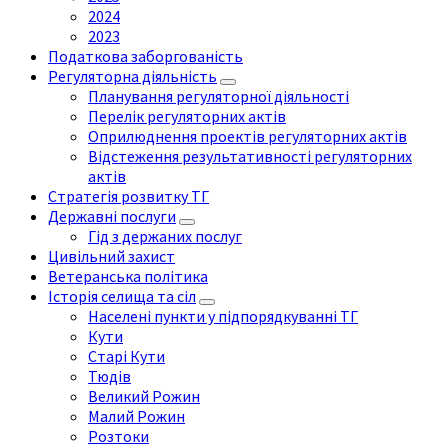
2024
2023
Податкова заборгованість
Регуляторна діяльність
Планування регуляторної діяльності
Перелік регуляторних актів
Оприлюднення проектів регуляторних актів
Відстеження результативності регуляторних
актів
Стратегія розвитку ТГ
Державні послуги
Гід з держаних послуг
Цивільний захист
Ветеранська політика
Історія селища та сіл
Населені пункти у підпорядкуванні ТГ
Кути
Старі Кути
Тюдів
Великий Рожин
Малий Рожин
Розтоки