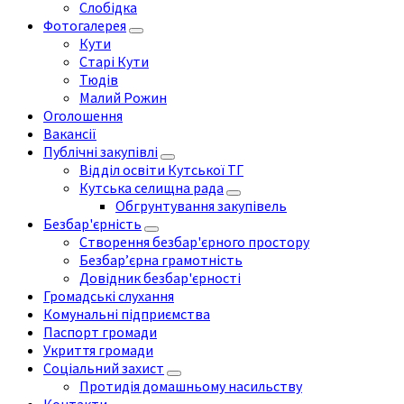
Слобідка
Фотогалерея
Кути
Старі Кути
Тюдів
Малий Рожин
Оголошення
Вакансії
Публічні закупівлі
Відділ освіти Кутської ТГ
Кутська селищна рада
Обгрунтування закупівель
Безбар'єрність
Створення безбар'єрного простору
Безбар’єрна грамотність
Довідник безбар'єрності
Громадські слухання
Комунальні підприємства
Паспорт громади
Укриття громади
Соціальний захист
Протидія домашньому насильству