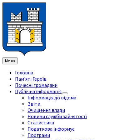
Перейти
Перейдіть
Перейдіть
Перейти
до
на
на
до
змісту
ліву
праву
нижнього
бічну
бічну
колонтитула
панель
панель
Меню
Головна
Пам'яті Героїв
Почесні громадяни
Публічна інформація
Інформація до відома
Звіти
Очищення влади
Новини служби зайнятості
Статистика
Податкова інформує
Програми