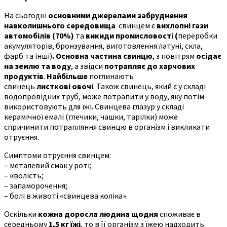
На сьогодні
основними джерелами забруднення
навколишнього середовища
свинцем є
вихлопні гази
автомобілів (70%)
та
викиди промисловості (
переробки
акумуляторів, бронзування, виготовлення латуні, скла,
фарб та інші)
. Основна частина свинцю
, з повітрям
осідає
на землю та воду
, а звідси
потрапляє до харчових
продуктів
.
Найбільше
поглинають
свинець
листкові овочі
. Також свинець, який є у складі
водопровідних труб, може потрапити у воду, яку потім
використовують для їжі. Свинцева глазур у складі
керамічної емалі (глечики, чашки, тарілки) може
спричинити потрапляння свинцю в організм і викликати
отруєння.
Симптоми отруєння свинцем:
– металевий смак у роті;
– кволість;
– запаморочення;
– болі в животі «свинцева коліка».
Оскільки
кожна доросла людина
щодня
споживає в
середньому
1,5
кг їжі
, то в її організм з їжею надходить