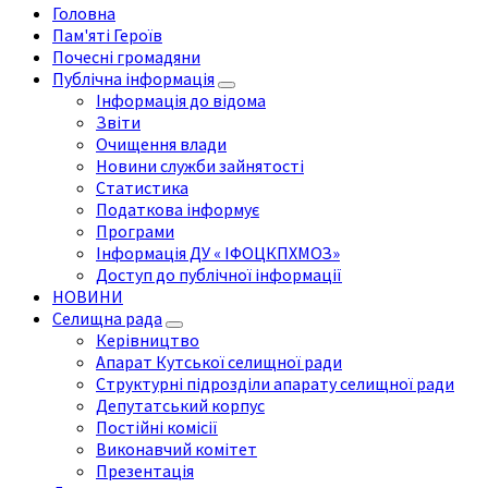
Головна
Пам'яті Героїв
Почесні громадяни
Публічна інформація
Інформація до відома
Звіти
Очищення влади
Новини служби зайнятості
Статистика
Податкова інформує
Програми
Інформація ДУ « ІФОЦКПХМОЗ»
Доступ до публічної інформації
НОВИНИ
Селищна рада
Керівництво
Апарат Кутської селищної ради
Структурні підрозділи апарату селищної ради
Депутатський корпус
Постійні комісії
Виконавчий комітет
Презентація