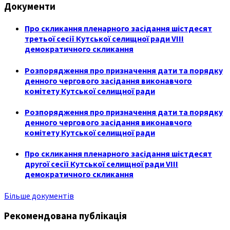
Документи
Про скликання пленарного засідання шістдесят
третьої сесії Кутської селищної ради VIII
демократичного скликання
Розпорядження про призначення дати та порядку
денного чергового засідання виконавчого
комітету Кутської селищної ради
Розпорядження про призначення дати та порядку
денного чергового засідання виконавчого
комітету Кутської селищної ради
Про скликання пленарного засідання шістдесят
другої сесії Кутської селищної ради VIII
демократичного скликання
Більше документів
Рекомендована публікація