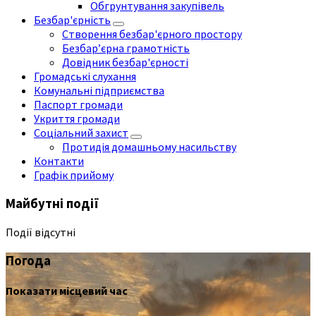
Обгрунтування закупівель
Безбар'єрність
Створення безбар'єрного простору
Безбар’єрна грамотність
Довідник безбар'єрності
Громадські слухання
Комунальні підприємства
Паспорт громади
Укриття громади
Соціальний захист
Протидія домашньому насильству
Контакти
Графік прийому
Майбутні події
Події відсутні
Погода
Показати місцевий час