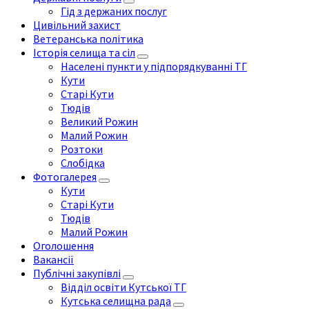
Гід з держаних послуг
Цивільний захист
Ветеранська політика
Історія селища та сіл
Населені пункти у підпорядкуванні ТГ
Кути
Старі Кути
Тюдів
Великий Рожин
Малий Рожин
Розтоки
Слобідка
Фотогалерея
Кути
Старі Кути
Тюдів
Малий Рожин
Оголошення
Вакансії
Публічні закупівлі
Відділ освіти Кутської ТГ
Кутська селищна рада