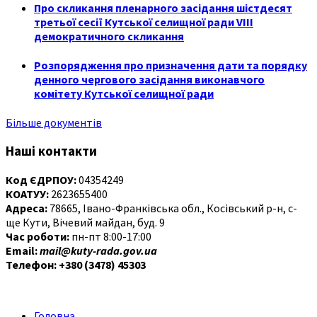
Про скликання пленарного засідання шістдесят
третьої сесії Кутської селищної ради VIII
демократичного скликання
Розпорядження про призначення дати та порядку
денного чергового засідання виконавчого
комітету Кутської селищної ради
Більше документів
Наші контакти
Код ЄДРПОУ:
04354249
КОАТУУ:
2623655400
Адреса:
78665, Івано-Франківська обл., Косівський р-н, с-
ще Кути, Вічевий майдан, буд. 9
Час роботи:
пн-пт 8:00-17:00
Email:
mail@kuty-rada.gov.ua
Телефон: +380 (3478) 45303
Головна