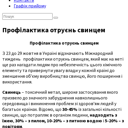
Контакти
Графік прийому
Пошук:
Профілактика отруєнь свинцем
Профілактика отруєнь свинцем
З 23 до 29 жовтня в Україні відзначають Міжнародний
тиждень профілактики отруєнь свинцем, який має на меті
ще раз нагадати людям про небезпечність цього хімічного
елементу та привернути увагу влади у кожній країні до
зменшення об’єму виробництва свинцю, його поширення і
використання.
Свинець
– токсичний метал, широке застосування якого
призвело до значного забруднення навколишнього
середовища і виникнення проблем зі здоров’ям людей у
багатьох країнах. Відомо, що
30-45%
із загальної кількості
свинцю, що потрапляє в організм людини,
надходить з
їжею
,
30%
–
з пилом,
10-20%
–
з питною водою
і
5-20%
–
з
повітрям
.