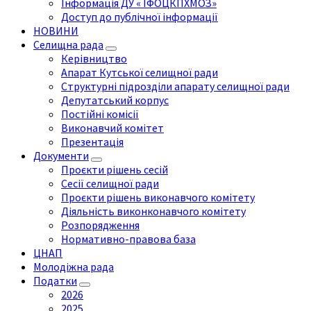
Інформація ДУ « ІФОЦКПХМОЗ»
Доступ до публічної інформації
НОВИНИ
Селищна рада
Керівництво
Апарат Кутської селищної ради
Структурні підрозділи апарату селищної ради
Депутатський корпус
Постійні комісії
Виконавчий комітет
Презентація
Документи
Проєкти рішень сесій
Сесії селищної ради
Проєкти рішень виконавчого комітету
Діяльність виконконавчого комітету
Розпорядження
Нормативно-правова база
ЦНАП
Молодіжна рада
Податки
2026
2025