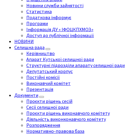
Новини служби зайнятості
Статистика
Податкова інформує
Програми
Інформація ДУ « ІФОЦКПХМОЗ»
Доступ до публічної інформації
НОВИНИ
Селищна рада
Керівництво
Апарат Кутської селищної ради
Структурні підрозділи апарату селищної ради
Депутатський корпус
Постійні комісії
Виконавчий комітет
Презентація
Документи
Проєкти рішень сесій
Сесії селищної ради
Проєкти рішень виконавчого комітету
Діяльність виконконавчого комітету
Розпорядження
Нормативно-правова база