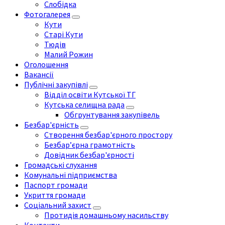
Слобідка
Фотогалерея
Кути
Старі Кути
Тюдів
Малий Рожин
Оголошення
Вакансії
Публічні закупівлі
Відділ освіти Кутської ТГ
Кутська селищна рада
Обгрунтування закупівель
Безбар'єрність
Створення безбар'єрного простору
Безбар’єрна грамотність
Довідник безбар'єрності
Громадські слухання
Комунальні підприємства
Паспорт громади
Укриття громади
Соціальний захист
Протидія домашньому насильству