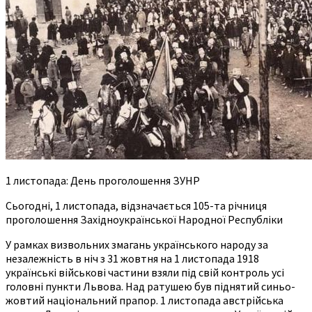
1 листопада: День проголошення ЗУНР
Сьогодні, 1 листопада, відзначається 105-та річниця
проголошення Західноукраїнської Народної Республіки
У рамках визвольних змагань українського народу за
незалежність в ніч з 31 жовтня на 1 листопада 1918
українські військові частини взяли під свій контроль усі
головні пункти Львова. Над ратушею був піднятий синьо-
жовтий національний прапор. 1 листопада австрійська