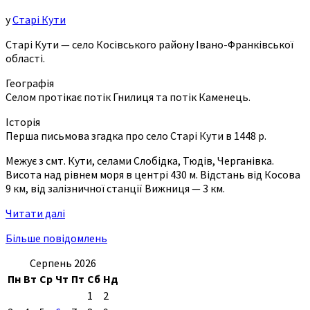
у
Старі Кути
Старі Кути — село Косівського району Івано-Франківської
області.
Географія
Селом протікає потік Гнилиця та потік Каменець.
Історія
Перша письмова згадка про село Старі Кути в 1448 р.
Межує з смт. Кути, селами Слобідка, Тюдів, Черганівка.
Висота над рівнем моря в центрі 430 м. Відстань від Косова
9 км, від залізничної станції Вижниця — 3 км.
Читати далі
Більше повідомлень
Серпень 2026
Пн
Вт
Ср
Чт
Пт
Сб
Нд
1
2