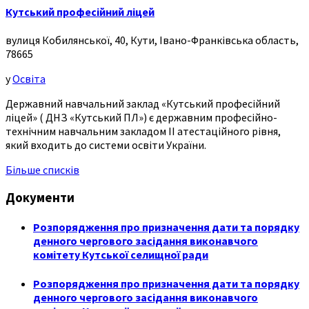
Кутський професійний ліцей
вулиця Кобилянської, 40, Кути, Івано-Франківська область,
78665
у
Освіта
Державний навчальний заклад «Кутський професійний
ліцей» ( ДНЗ «Кутський ПЛ») є державним професійно-
технічним навчальним закладом ІІ атестаційного рівня,
який входить до системи освіти України.
Більше списків
Документи
Розпорядження про призначення дати та порядку
денного чергового засідання виконавчого
комітету Кутської селищної ради
Розпорядження про призначення дати та порядку
денного чергового засідання виконавчого