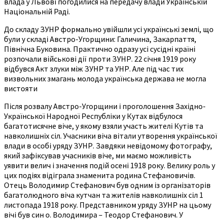
влада у Львові погодилися на передачу влади Українській
Національній Раді.
До складу ЗУНР формально увійшли усі українські землі, що
були у складі Австро-Угорщини: Галичина, Закарпаття,
Північна Буковина. Практично одразу усі сусідні країні
розпочали військові дії проти ЗУНР. 22 січня 1919 року
відбувся Акт злуки між ЗУНР та УНР. Але під час тих
визвольних змагань молода українська держава не могла
вистояти
Після розвалу Австро-Угорщини і проголошення Західно-
Української Народної Республіки у Кутах відбулося
багатотисячне віче, у якому взяли участь жителі Кутів та
навколишніх сіл. Учасники віча вітали утворення української
влади в особі уряду ЗУНР. Завдяки невідомому фотографу,
який зафіксував учасників віче, ми маємо можливість
уявити велич і значення подій осені 1918 року. Велику роль у
цих подіях відіграла знаменита родина Стефановичів.
Отець Володимир Стефанович був одним із організаторів
багатолюдного віча кутчан та жителів навколишніх сіл 1
листопада 1918 року. Представником уряду ЗУНР на цьому
вічі був син о. Володимира – Теодор Стефанович. У