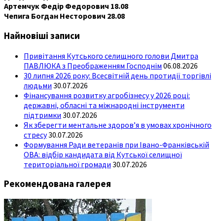
Артемчук Федір Федорович 18.08
Чепига Богдан Несторович 28.08
Найновіші записи
Привітання Кутського селищного голови Дмитра
ПАВЛЮКА з Преображенням Господнім
06.08.2026
30 липня 2026 року: Всесвітній день протидії торгівлі
людьми
30.07.2026
Фінансування розвитку агробізнесу у 2026 році:
державні, обласні та міжнародні інструменти
підтримки
30.07.2026
Як зберегти ментальне здоров’я в умовах хронічного
стресу
30.07.2026
Формування Ради ветеранів при Івано-Франківській
ОВА: відбір кандидата від Кутської селищної
територіальної громади
30.07.2026
Рекомендована галерея