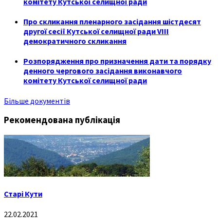
комітету Кутської селищної ради
Про скликання пленарного засідання шістдесят
другої сесії Кутської селищної ради VIII
демократичного скликання
Розпорядження про призначення дати та порядку
денного чергового засідання виконавчого
комітету Кутської селищної ради
Більше документів
Рекомендована публікація
Старі Кути
22.02.2021