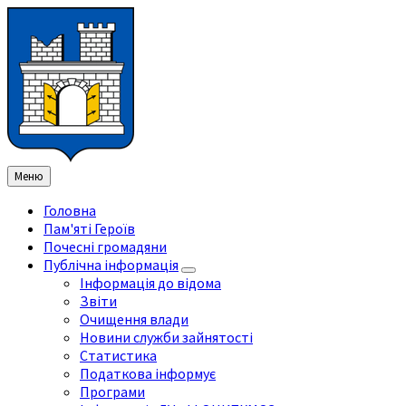
Перейти
Перейдіть
Перейдіть
Перейти
до
на
на
до
змісту
ліву
праву
нижнього
бічну
бічну
колонтитула
панель
панель
Меню
Головна
Пам'яті Героїв
Почесні громадяни
Публічна інформація
Інформація до відома
Звіти
Очищення влади
Новини служби зайнятості
Статистика
Податкова інформує
Програми