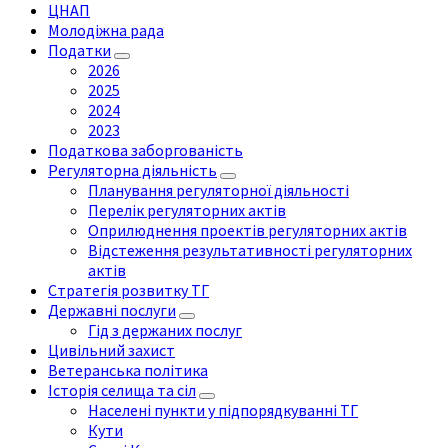
ЦНАП
Молодіжна рада
Податки
2026
2025
2024
2023
Податкова заборгованість
Регуляторна діяльність
Планування регуляторної діяльності
Перелік регуляторних актів
Оприлюднення проектів регуляторних актів
Відстеження результативності регуляторних
актів
Стратегія розвитку ТГ
Державні послуги
Гід з держаних послуг
Цивільний захист
Ветеранська політика
Історія селища та сіл
Населені пункти у підпорядкуванні ТГ
Кути