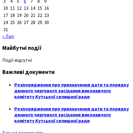
3
4
5
6
7
8
9
10
11
12
13
14
15
16
17
18
19
20
21
22
23
24
25
26
27
28
29
30
31
« Лип
Майбутні події
Події відсутні
Важливі документи
Розпорядження про призначення дати та порядку
денного чергового засідання виконавчого
комітету Кутської селищної ради
Розпорядження про призначення дати та порядку
денного чергового засідання виконавчого
комітету Кутської селищної ради
Більше документів