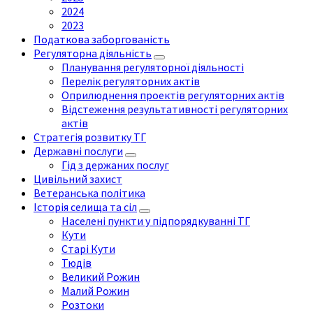
2024
2023
Податкова заборгованість
Регуляторна діяльність
Планування регуляторної діяльності
Перелік регуляторних актів
Оприлюднення проектів регуляторних актів
Відстеження результативності регуляторних
актів
Стратегія розвитку ТГ
Державні послуги
Гід з держаних послуг
Цивільний захист
Ветеранська політика
Історія селища та сіл
Населені пункти у підпорядкуванні ТГ
Кути
Старі Кути
Тюдів
Великий Рожин
Малий Рожин
Розтоки