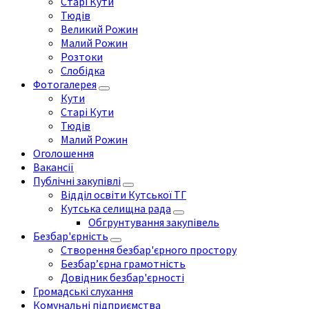
Старі Кути
Тюдів
Великий Рожин
Малий Рожин
Розтоки
Слобідка
Фотогалерея
Кути
Старі Кути
Тюдів
Малий Рожин
Оголошення
Вакансії
Публічні закупівлі
Відділ освіти Кутської ТГ
Кутська селищна рада
Обгрунтування закупівель
Безбар'єрність
Створення безбар'єрного простору
Безбар’єрна грамотність
Довідник безбар'єрності
Громадські слухання
Комунальні підприємства