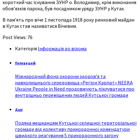
короткий час існування ЗУНР о. Володимир, крім виконання
обов’язків пароха, був посадником уряду ЗУНР у Кутах.
В пам’ять про віче 1 листопада 1918 року ринковий майдан
в Кутах став називатися Вічевим.
Post Views:
76
Категорія
Інформація до відома
Попередній
Міжнародний фонд охорони здоров’я та
навколишнього середовища «Регіон Карпат» NEEKA
Ukraine People in Need продовжують піклуватися про
внутрішньо переміщених людей Кутської громади
Далі
Подяка мешканцям Кутської селищної територіальної
громади від колективу прикордонної комендатури
швидкого реагування 5 прикордонного загону