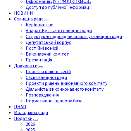
Інформація ДУ « ІФОЦКПХМОЗ»
Доступ до публічної інформації
НОВИНИ
Селищна рада
Керівництво
Апарат Кутської селищної ради
Структурні підрозділи апарату селищної ради
Депутатський корпус
Постійні комісії
Виконавчий комітет
Презентація
Документи
Проєкти рішень сесій
Сесії селищної ради
Проєкти рішень виконавчого комітету
Діяльність виконконавчого комітету
Розпорядження
Нормативно-правова база
ЦНАП
Молодіжна рада
Податки
2026
2025