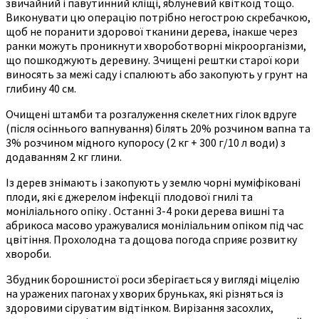
звичайний і павутинний кліщі, яблуневий квіткоїд тощо.
Виконувати цю операцію потрібно негострою скребачкою,
щоб не поранити здорової тканини дерева, інакше через
ранки можуть проникнути хвороботворні мікроорганізми,
що пошкоджують деревину. Зчищені рештки старої кори
виносять за межі саду і спалюють або закопують у грунт на
глибину 40 см.
Очищені штамби та розгалуження скелетних гілок вдруге
(після осіннього вапнування) білять 20% розчином вапна та
3% розчином мідного купоросу (2 кг + 300 г/10 л води) з
додаванням 2 кг глини.
Із дерев знімають і закопують у землю чорні муміфіковані
плоди, які є джерелом інфекції плодової гнилі та
моніліального опіку . Останні 3-4 роки дерева вишні та
абрикоса масово уражувалися моніліальним опіком під час
цвітіння. Прохолодна та дощова погода сприяє розвитку
хвороби.
Збудник борошнистої роси зберігається у вигляді міцелію
на уражених пагонах у хворих бруньках, які різняться із
здоровими сіруватим відтінком. Вирізання засохлих,