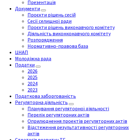
Презентація
Документи
Проєкти рішень сесій
Сесії селищної ради
Проєкти рішень виконавчого комітету
Діяльність виконконавчого комітету
Розпорядження
Нормативно-правова база
ЦНАП
Молодіжна рада
Податки
2026
2025
2024
2023
Податкова заборгованість
Регуляторна діяльність
Планування регуляторної діяльності
Перелік регуляторних актів
Оприлюднення проектів регуляторних актів
Відстеження результативності регуляторних
актів
Стратегія розвитку ТГ