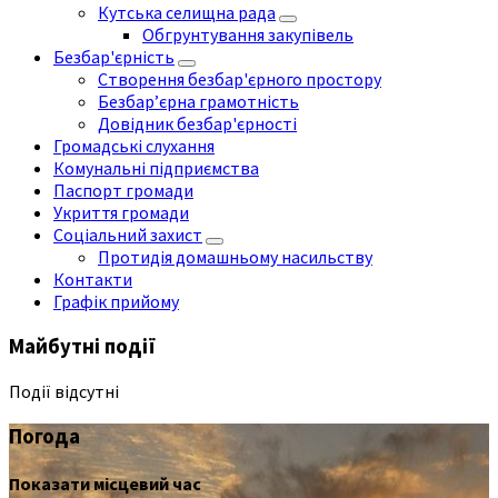
Кутська селищна рада
Обгрунтування закупівель
Безбар'єрність
Створення безбар'єрного простору
Безбар’єрна грамотність
Довідник безбар'єрності
Громадські слухання
Комунальні підприємства
Паспорт громади
Укриття громади
Соціальний захист
Протидія домашньому насильству
Контакти
Графік прийому
Майбутні події
Події відсутні
Погода
Показати місцевий час