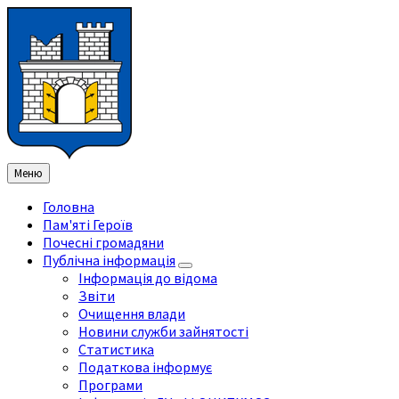
Перейти
Перейдіть
Перейдіть
Перейти
до
на
на
до
змісту
ліву
праву
нижнього
бічну
бічну
колонтитула
панель
панель
Меню
Головна
Пам'яті Героїв
Почесні громадяни
Публічна інформація
Інформація до відома
Звіти
Очищення влади
Новини служби зайнятості
Статистика
Податкова інформує
Програми