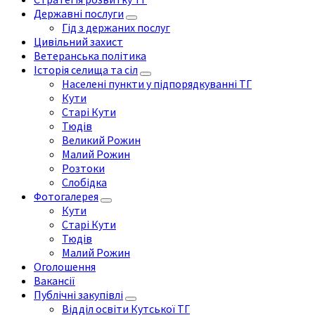
Державні послуги
Гід з держаних послуг
Цивільний захист
Ветеранська політика
Історія селища та сіл
Населені пункти у підпорядкуванні ТГ
Кути
Старі Кути
Тюдів
Великий Рожин
Малий Рожин
Розтоки
Слобідка
Фотогалерея
Кути
Старі Кути
Тюдів
Малий Рожин
Оголошення
Вакансії
Публічні закупівлі
Відділ освіти Кутської ТГ