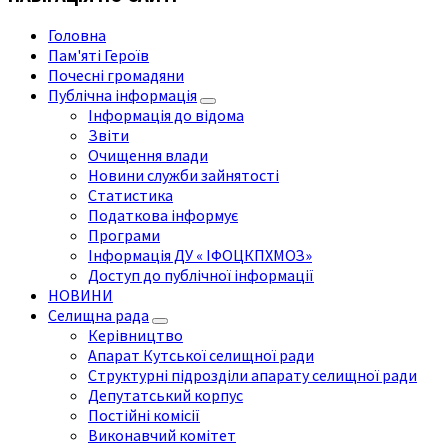
Головна
Пам'яті Героїв
Почесні громадяни
Публічна інформація
Інформація до відома
Звіти
Очищення влади
Новини служби зайнятості
Статистика
Податкова інформує
Програми
Інформація ДУ « ІФОЦКПХМОЗ»
Доступ до публічної інформації
НОВИНИ
Селищна рада
Керівництво
Апарат Кутської селищної ради
Структурні підрозділи апарату селищної ради
Депутатський корпус
Постійні комісії
Виконавчий комітет