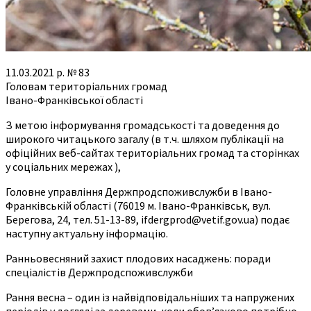
11.03.2021 р. № 83
Головам територіальних громад
Івано-Франківської області
З метою інформування громадськості та доведення до
широкого читацького загалу (в т.ч. шляхом публікації на
офіційних веб-сайтах територіальних громад та сторінках
у соціальних мережах ),
Головне управління Держпродспоживслужби в Івано-
Франківській області (76019 м. Івано-Франківськ, вул.
Берегова, 24, тел. 51-13-89, ifdergprod@vetif.gov.ua) подає
наступну актуальну інформацію.
Ранньовесняний захист плодових насаджень: поради
спеціалістів Держпродспоживслужби
Рання весна – один із найвідповідальніших та напружених
періодів у догляді за деревами, коли обов’язково потрібно