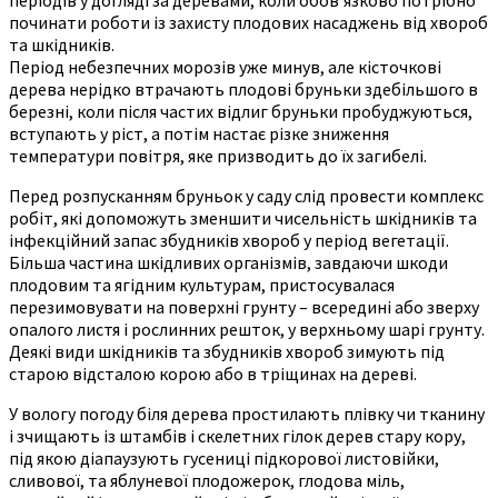
починати роботи із захисту плодових насаджень від хвороб
та шкідників.
Період небезпечних морозів уже минув, але кісточкові
дерева нерідко втрачають плодові бруньки здебільшого в
березні, коли після частих відлиг бруньки пробуджуються,
вступають у ріст, а потім настає різке зниження
температури повітря, яке призводить до їх загибелі.
Перед розпусканням бруньок у саду слід провести комплекс
робіт, які допоможуть зменшити чисельність шкідників та
інфекційний запас збудників хвороб у період вегетації.
Більша частина шкідливих організмів, завдаючи шкоди
плодовим та ягідним культурам, пристосувалася
перезимовувати на поверхні грунту – всередині або зверху
опалого листя і рослинних решток, у верхньому шарі грунту.
Деякі види шкідників та збудників хвороб зимують під
старою відсталою корою або в тріщинах на дереві.
У вологу погоду біля дерева простилають плівку чи тканину
і зчищають із штамбів і скелетних гілок дерев стару кору,
під якою діапаузують гусениці підкорової листовійки,
сливової, та яблуневої плодожерок, глодова міль,