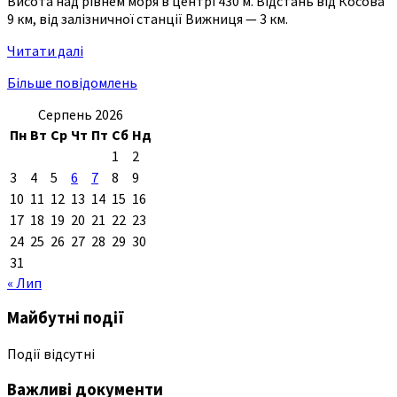
Висота над рівнем моря в центрі 430 м. Відстань від Косова
9 км, від залізничної станції Вижниця — 3 км.
Читати далі
Більше повідомлень
Серпень 2026
Пн
Вт
Ср
Чт
Пт
Сб
Нд
1
2
3
4
5
6
7
8
9
10
11
12
13
14
15
16
17
18
19
20
21
22
23
24
25
26
27
28
29
30
31
« Лип
Майбутні події
Події відсутні
Важливі документи