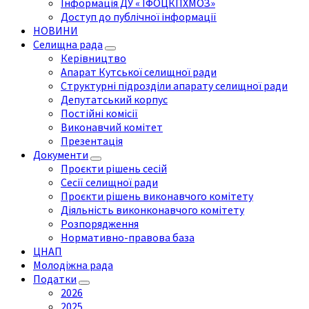
Інформація ДУ « ІФОЦКПХМОЗ»
Доступ до публічної інформації
НОВИНИ
Селищна рада
Керівництво
Апарат Кутської селищної ради
Структурні підрозділи апарату селищної ради
Депутатський корпус
Постійні комісії
Виконавчий комітет
Презентація
Документи
Проєкти рішень сесій
Сесії селищної ради
Проєкти рішень виконавчого комітету
Діяльність виконконавчого комітету
Розпорядження
Нормативно-правова база
ЦНАП
Молодіжна рада
Податки
2026
2025