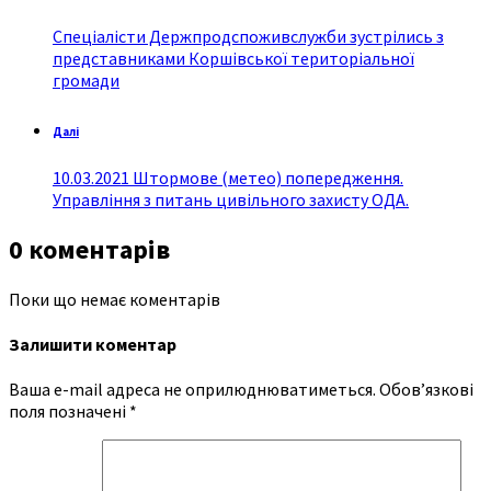
Спеціалісти Держпродспоживслужби зустрілись з
представниками Коршівської територіальної
громади
Далі
10.03.2021 Штормове (метео) попередження.
Управління з питань цивільного захисту ОДА.
0 коментарів
Поки що немає коментарів
Залишити коментар
Ваша e-mail адреса не оприлюднюватиметься.
Обов’язкові
поля позначені
*