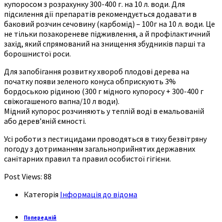
купоросом з розрахунку 300-400 г. на 10 л. води. Для
підсилення дії препаратів рекомендується додавати в
баковий розчин сечовину (карбомід) – 100г на 10 л. води. Це
не тільки позакореневе підживлення, а й профілактичний
захід, який спрямований на знищення збудників парші та
борошнистої роси.
Для запобігання розвитку хвороб плодові дерева на
початку появи зеленого конуса обприскують 3%
бордоською рідиною (300 г мідного купоросу + 300-400 г
свіжогашеного вапна/10 л води).
Мідний купорос розчиняють у теплій воді в емальованій
або дерев’яній ємності.
Усі роботи з пестицидами проводяться в тиху безвітряну
погоду з дотриманням загальноприйнятих державних
санітарних правил та правил особистої гігієни.
Post Views:
88
Категорія
Інформація до відома
Попередній