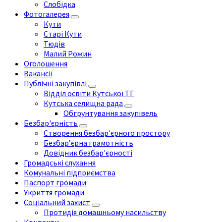
Слобідка
Фотогалерея
Кути
Старі Кути
Тюдів
Малий Рожин
Оголошення
Вакансії
Публічні закупівлі
Відділ освіти Кутської ТГ
Кутська селищна рада
Обгрунтування закупівель
Безбар'єрність
Створення безбар'єрного простору
Безбар’єрна грамотність
Довідник безбар'єрності
Громадські слухання
Комунальні підприємства
Паспорт громади
Укриття громади
Соціальний захист
Протидія домашньому насильству