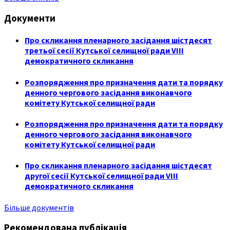
Документи
Про скликання пленарного засідання шістдесят
третьої сесії Кутської селищної ради VIII
демократичного скликання
Розпорядження про призначення дати та порядку
денного чергового засідання виконавчого
комітету Кутської селищної ради
Розпорядження про призначення дати та порядку
денного чергового засідання виконавчого
комітету Кутської селищної ради
Про скликання пленарного засідання шістдесят
другої сесії Кутської селищної ради VIII
демократичного скликання
Більше документів
Рекомендована публікація