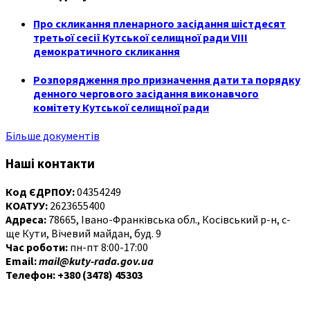
Про скликання пленарного засідання шістдесят
третьої сесії Кутської селищної ради VIII
демократичного скликання
Розпорядження про призначення дати та порядку
денного чергового засідання виконавчого
комітету Кутської селищної ради
Більше документів
Наші контакти
Код ЄДРПОУ:
04354249
КОАТУУ:
2623655400
Адреса:
78665, Івано-Франківська обл., Косівський р-н, с-
ще Кути, Вічевий майдан, буд. 9
Час роботи:
пн-пт 8:00-17:00
Email:
mail@kuty-rada.gov.ua
Телефон: +380 (3478) 45303