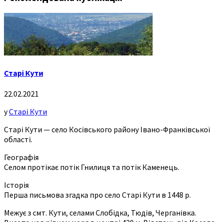
Старі Кути
22.02.2021
у
Старі Кути
Старі Кути — село Косівського району Івано-Франківської
області.
Географія
Селом протікає потік Гнилиця та потік Каменець.
Історія
Перша письмова згадка про село Старі Кути в 1448 р.
Межує з смт. Кути, селами Слобідка, Тюдів, Черганівка.