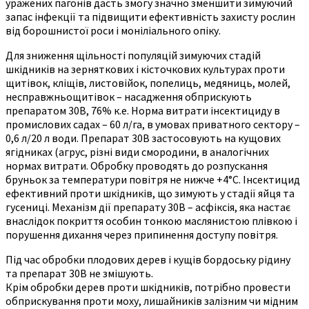
уражених пагонів дасть змогу значно зменшити зимуючий
запас інфекції та підвищити ефективність захисту рослин
від борошнистої роси і моніліального опіку.
Для зниження щільності популяцій зимуючих стадій
шкідників на зерняткових і кісточкових культурах проти
щитівок, кліщів, листовійок, попелиць, медяниць, молей,
несправжньощитівок – насадження обприскують
препаратом 30В, 76% к.е. Норма витрати інсектициду в
промислових садах – 60 л/га, в умовах приватного сектору –
0,6 л/20 л води. Препарат 30В застосовують на кущових
ягідниках (агрус, різні види смородини, в аналогічних
нормах витрати. Обробку проводять до розпускання
бруньок за температури повітря не нижче +4°С. Інсектицид
ефективний проти шкідників, що зимують у стадії яйця та
гусениці. Механізм дії препарату 30В – асфіксія, яка настає
внаслідок покриття особин тонкою маслянистою плівкою і
порушення дихання через припинення доступу повітря.
Під час обробки плодових дерев і кущів бордоську рідину
та препарат 30В не змішують.
Крім обробки дерев проти шкідників, потрібно провести
обприскування проти моху, лишайників залізним чи мідним