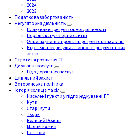
2024
2023
Податкова заборгованість
Регуляторна діяльність
Планування регуляторної діяльності
Перелік регуляторних актів
Оприлюднення проектів регуляторних актів
Відстеження результативності регуляторних
актів
Стратегія розвитку ТГ
Державні послуги
Гід з держаних послуг
Цивільний захист
Ветеранська політика
Історія селища та сіл
Населені пункти у підпорядкуванні ТГ
Кути
Старі Кути
Тюдів
Великий Рожин
Малий Рожин
Розтоки