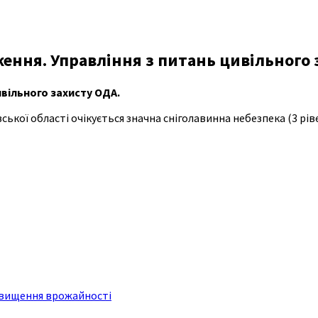
ення. Управління з питань цивільного 
вільного захисту ОДА.
івської області очікується значна снiголавинна небезпека (3 рiв
ідвищення врожайності