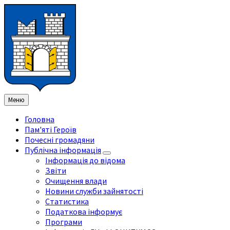
Перейти
Перейдіть
Перейдіть
Перейти
до
на
на
до
змісту
ліву
праву
нижнього
бічну
бічну
колонтитула
панель
панель
Меню
Головна
Пам'яті Героїв
Почесні громадяни
Публічна інформація
Інформація до відома
Звіти
Очищення влади
Новини служби зайнятості
Статистика
Податкова інформує
Програми