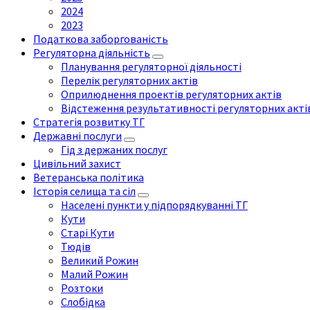
2024
2023
Податкова заборгованість
Регуляторна діяльність
Планування регуляторної діяльності
Перелік регуляторних актів
Оприлюднення проектів регуляторних актів
Відстеження результативності регуляторних акті
Стратегія розвитку ТГ
Державні послуги
Гід з держаних послуг
Цивільний захист
Ветеранська політика
Історія селища та сіл
Населені пункти у підпорядкуванні ТГ
Кути
Старі Кути
Тюдів
Великий Рожин
Малий Рожин
Розтоки
Слобідка