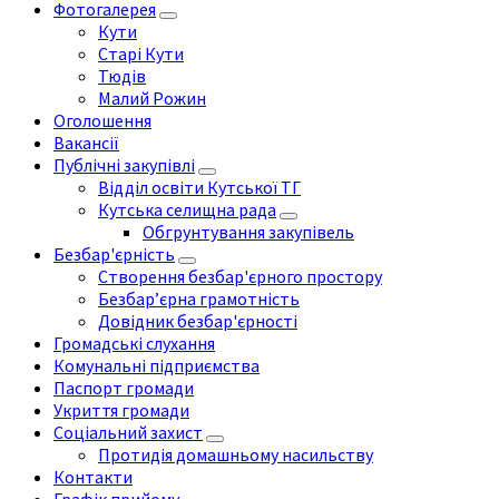
Фотогалерея
Кути
Старі Кути
Тюдів
Малий Рожин
Оголошення
Вакансії
Публічні закупівлі
Відділ освіти Кутської ТГ
Кутська селищна рада
Обгрунтування закупівель
Безбар'єрність
Створення безбар'єрного простору
Безбар’єрна грамотність
Довідник безбар'єрності
Громадські слухання
Комунальні підприємства
Паспорт громади
Укриття громади
Соціальний захист
Протидія домашньому насильству
Контакти