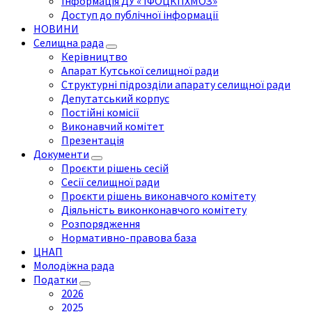
Інформація ДУ « ІФОЦКПХМОЗ»
Доступ до публічної інформації
НОВИНИ
Селищна рада
Керівництво
Апарат Кутської селищної ради
Структурні підрозділи апарату селищної ради
Депутатський корпус
Постійні комісії
Виконавчий комітет
Презентація
Документи
Проєкти рішень сесій
Сесії селищної ради
Проєкти рішень виконавчого комітету
Діяльність виконконавчого комітету
Розпорядження
Нормативно-правова база
ЦНАП
Молодіжна рада
Податки
2026
2025