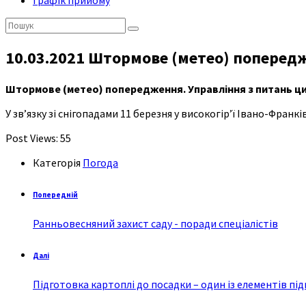
Графік прийому
Пошук:
10.03.2021 Штормове (метео) попередж
Штормове (метео) попередження. Управління з питань ци
У зв’язку зі снігопадами 11 березня у високогiр’ї Івано-Франк
Post Views:
55
Категорія
Погода
Попередній
Ранньовесняний захист саду - поради спеціалістів
Далі
Підготовка картоплі до посадки – один із елементів п