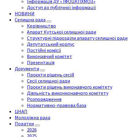
Інформація ДУ « ІФОЦКПХМОЗ»
Доступ до публічної інформації
НОВИНИ
Селищна рада
Керівництво
Апарат Кутської селищної ради
Структурні підрозділи апарату селищної ради
Депутатський корпус
Постійні комісії
Виконавчий комітет
Презентація
Документи
Проєкти рішень сесій
Сесії селищної ради
Проєкти рішень виконавчого комітету
Діяльність виконконавчого комітету
Розпорядження
Нормативно-правова база
ЦНАП
Молодіжна рада
Податки
2026
2025