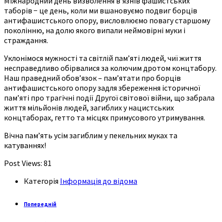
Міжнародний день визволення в’язнів фашистських
таборів − це день, коли ми вшановуємо подвиг борців
антифашистського опору, висловлюємо повагу старшому
поколінню, на долю якого випали неймовірні муки і
страждання.
Уклонімося мужності та світлій пам’яті людей, чиї життя
несправедливо обірвалися за колючим дротом концтабору.
Наш праведний обов’язок – пам’ятати про борців
антифашистського опору задля збереження історичної
пам’яті про трагічні події Другої світової війни, що забрала
життя мільйонів людей, загиблих у нацистських
концтаборах, гетто та місцях примусового утримування.
Вічна пам’ять усім загиблим у пекельних муках та
катуваннях!
Post Views:
81
Категорія
Інформація до відома
Попередній