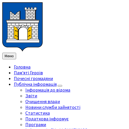
Перейти
Перейдіть
Перейдіть
Перейти
до
на
на
до
змісту
ліву
праву
нижнього
бічну
бічну
колонтитула
панель
панель
Меню
Головна
Пам'яті Героїв
Почесні громадяни
Публічна інформація
Інформація до відома
Звіти
Очищення влади
Новини служби зайнятості
Статистика
Податкова інформує
Програми