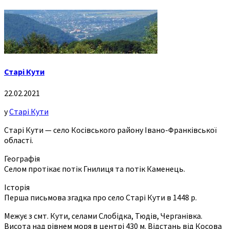
Старі Кути
22.02.2021
у
Старі Кути
Старі Кути — село Косівського району Івано-Франківської
області.
Географія
Селом протікає потік Гнилиця та потік Каменець.
Історія
Перша письмова згадка про село Старі Кути в 1448 р.
Межує з смт. Кути, селами Слобідка, Тюдів, Черганівка.
Висота над рівнем моря в центрі 430 м. Відстань від Косова