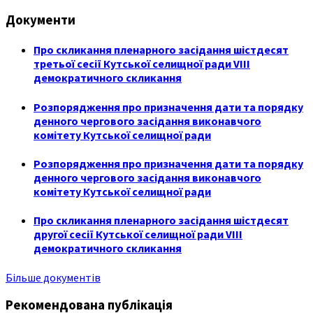
Документи
Про скликання пленарного засідання шістдесят
третьої сесії Кутської селищної ради VIII
демократичного скликання
Розпорядження про призначення дати та порядку
денного чергового засідання виконавчого
комітету Кутської селищної ради
Розпорядження про призначення дати та порядку
денного чергового засідання виконавчого
комітету Кутської селищної ради
Про скликання пленарного засідання шістдесят
другої сесії Кутської селищної ради VIII
демократичного скликання
Більше документів
Рекомендована публікація