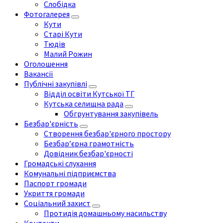
Слобідка
Фотогалерея
Кути
Старі Кути
Тюдів
Малий Рожин
Оголошення
Вакансії
Публічні закупівлі
Відділ освіти Кутської ТГ
Кутська селищна рада
Обгрунтування закупівель
Безбар'єрність
Створення безбар'єрного простору
Безбар’єрна грамотність
Довідник безбар'єрності
Громадські слухання
Комунальні підприємства
Паспорт громади
Укриття громади
Соціальний захист
Протидія домашньому насильству