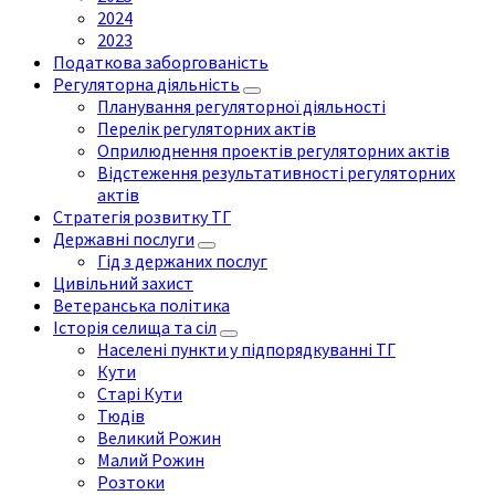
2024
2023
Податкова заборгованість
Регуляторна діяльність
Планування регуляторної діяльності
Перелік регуляторних актів
Оприлюднення проектів регуляторних актів
Відстеження результативності регуляторних
актів
Стратегія розвитку ТГ
Державні послуги
Гід з держаних послуг
Цивільний захист
Ветеранська політика
Історія селища та сіл
Населені пункти у підпорядкуванні ТГ
Кути
Старі Кути
Тюдів
Великий Рожин
Малий Рожин
Розтоки