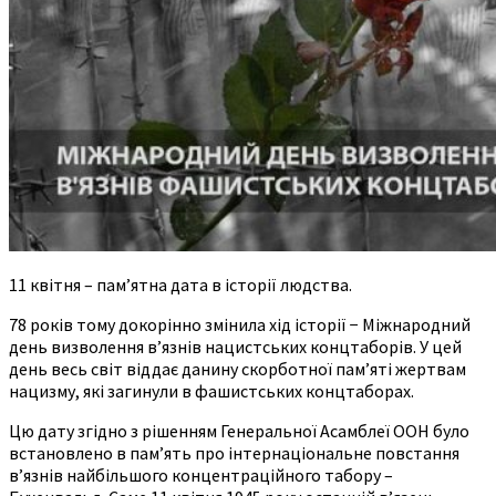
11 квітня – пам’ятна дата в історії людства.
78 років тому докорінно змінила хід історії − Міжнародний
день визволення в’язнів нацистських концтаборів. У цей
день весь світ віддає данину скорботної пам’яті жертвам
нацизму, які загинули в фашистських концтаборах.
Цю дату згідно з рішенням Генеральної Асамблеї ООН було
встановлено в пам’ять про інтернаціональне повстання
в’язнів найбільшого концентраційного табору –