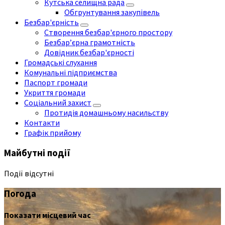
Кутська селищна рада
Обгрунтування закупівель
Безбар'єрність
Створення безбар'єрного простору
Безбар’єрна грамотність
Довідник безбар'єрності
Громадські слухання
Комунальні підприємства
Паспорт громади
Укриття громади
Соціальний захист
Протидія домашньому насильству
Контакти
Графік прийому
Майбутні події
Події відсутні
Погода
Показати місцевий час