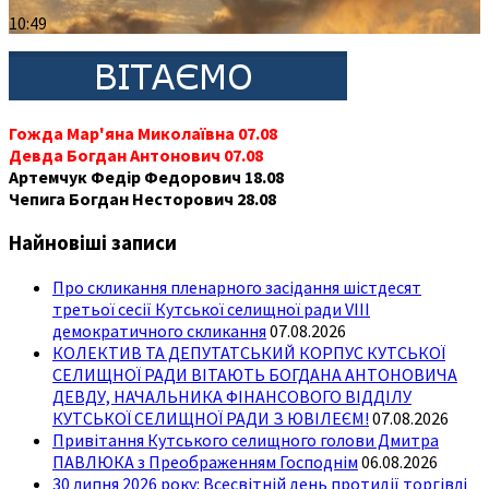
10:49
Гожда Мар'яна Миколаївна 07.08
Девда Богдан Антонович 07.08
Артемчук Федір Федорович 18.08
Чепига Богдан Несторович 28.08
Найновіші записи
Про скликання пленарного засідання шістдесят
третьої сесії Кутської селищної ради VIII
демократичного скликання
07.08.2026
КОЛЕКТИВ ТА ДЕПУТАТСЬКИЙ КОРПУС КУТСЬКОЇ
СЕЛИЩНОЇ РАДИ ВІТАЮТЬ БОГДАНА АНТОНОВИЧА
ДЕВДУ, НАЧАЛЬНИКА ФІНАНСОВОГО ВІДДІЛУ
КУТСЬКОЇ СЕЛИЩНОЇ РАДИ З ЮВІЛЕЄМ!
07.08.2026
Привітання Кутського селищного голови Дмитра
ПАВЛЮКА з Преображенням Господнім
06.08.2026
30 липня 2026 року: Всесвітній день протидії торгівлі