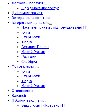
Державні послуги
Гід з держаних послуг
Цивільний захист
Ветеранська політика
Історія селища та сіл
Населені пункти у підпорядкуванні ТГ
Кути
Старі Кути
Тюдів
Великий Рожин
Малий Рожин
Розтоки
Слобідка
Фотогалерея
Кути
Старі Кути
Тюдів
Малий Рожин
Оголошення
Вакансії
Публічні закупівлі
Відділ освіти Кутської ТГ