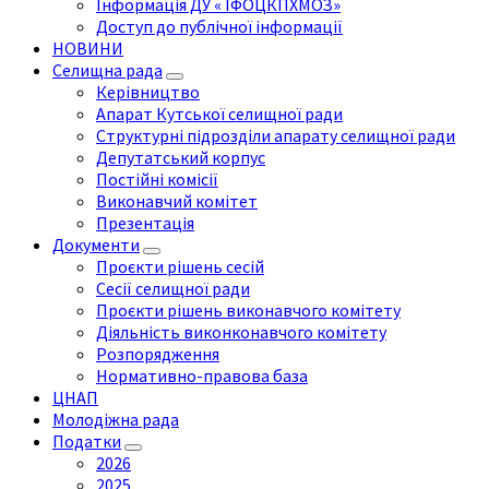
Інформація ДУ « ІФОЦКПХМОЗ»
Доступ до публічної інформації
НОВИНИ
Селищна рада
Керівництво
Апарат Кутської селищної ради
Структурні підрозділи апарату селищної ради
Депутатський корпус
Постійні комісії
Виконавчий комітет
Презентація
Документи
Проєкти рішень сесій
Сесії селищної ради
Проєкти рішень виконавчого комітету
Діяльність виконконавчого комітету
Розпорядження
Нормативно-правова база
ЦНАП
Молодіжна рада
Податки
2026
2025