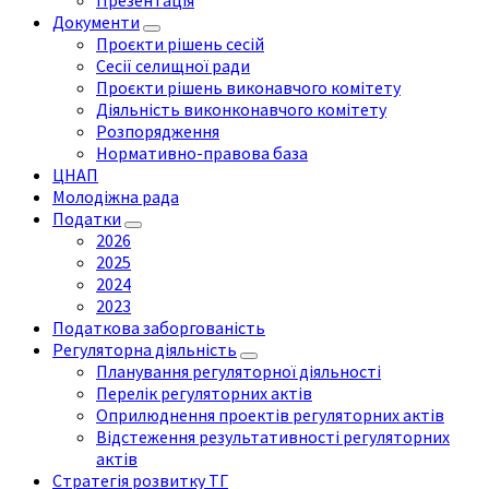
Презентація
Документи
Проєкти рішень сесій
Сесії селищної ради
Проєкти рішень виконавчого комітету
Діяльність виконконавчого комітету
Розпорядження
Нормативно-правова база
ЦНАП
Молодіжна рада
Податки
2026
2025
2024
2023
Податкова заборгованість
Регуляторна діяльність
Планування регуляторної діяльності
Перелік регуляторних актів
Оприлюднення проектів регуляторних актів
Відстеження результативності регуляторних
актів
Стратегія розвитку ТГ