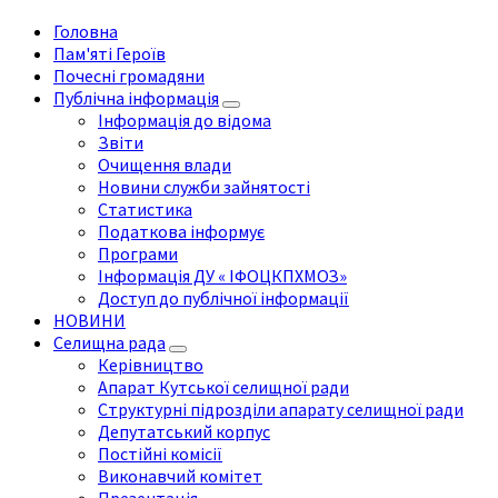
Головна
Пам'яті Героїв
Почесні громадяни
Публічна інформація
Інформація до відома
Звіти
Очищення влади
Новини служби зайнятості
Статистика
Податкова інформує
Програми
Інформація ДУ « ІФОЦКПХМОЗ»
Доступ до публічної інформації
НОВИНИ
Селищна рада
Керівництво
Апарат Кутської селищної ради
Структурні підрозділи апарату селищної ради
Депутатський корпус
Постійні комісії
Виконавчий комітет