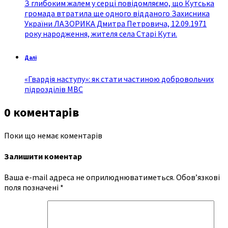
З глибоким жалем у серці повідомляємо, що Кутська
громада втратила ще одного відданого Захисника
України ЛАЗОРИКА Дмитра Петровича, 12.09.1971
року народження, жителя села Старі Кути.
Далі
«Гвардія наступу»: як стати частиною добровольчих
підрозділів МВС
0 коментарів
Поки що немає коментарів
Залишити коментар
Ваша e-mail адреса не оприлюднюватиметься.
Обов’язкові
поля позначені
*