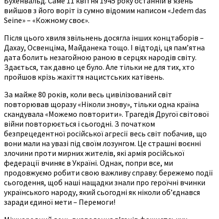
Бухенвальд. Саме 11 квітня 1945 року останній в’язень
вийшов з його воріт із сумно відомим написом «Jedem das
Seine» – «Кожному своє».
Після цього хвиля звільнень досягла інших концтаборів –
Дахау, Освенціма, Майданека тощо. І відтоді, ця пам’ятна
дата болить незагойною раною в серцях народів світу.
Здається, так давно це було. Але тільки не для тих, хто
пройшов крізь жахіття нацистських катівень.
За майже 80 років, коли весь цивілізований світ
повторював щоразу «Ніколи знову», тільки одна країна
скандувала «Можемо повторити». Трагедія Другої світової
війни повторюється і сьогодні. З початком
безпрецедентної російської агресії весь світ побачив, що
вони мали на увазі під своїм лозунгом. Це страшні воєнні
злочини проти мирних жителів, які армія російської
федерації вчиняє в Україні. Однак, попри все, ми
продовжуємо робити свою важливу справу: бережемо події
сьогодення, щоб наші нащадки знали про героїчні вчинки
українського народу, який сьогодні як ніколи об’єднався
заради єдиної мети – Перемоги!