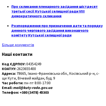
Про скликання пленарного засідання шістдесят
третьої сесії Кутської селищної ради VIII
демократичного скликання
Розпорядження про призначення дати та порядку
денного чергового засідання виконавчого
комітету Кутської селищної ради
Більше документів
Наші контакти
Код ЄДРПОУ:
04354249
КОАТУУ:
2623655400
Адреса:
78665, Івано-Франківська обл., Косівський р-н, с-
ще Кути, Вічевий майдан, буд. 9
Час роботи:
пн-пт 8:00-17:00
Email:
mail@kuty-rada.gov.ua
Телефон: +380 (3478) 45303