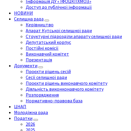
Інформація ДУ « ІФОЦКПХМОЗ»
Доступ до публічної інформації
НОВИНИ
Селищна рада
Керівництво
Апарат Кутської селищної ради
Структурні підрозділи апарату селищної ради
Депутатський корпус
Постійні комісії
Виконавчий комітет
Презентація
Документи
Проєкти рішень сесій
Сесії селищної ради
Проєкти рішень виконавчого комітету
Діяльність виконконавчого комітету
Розпорядження
Нормативно-правова база
ЦНАП
Молодіжна рада
Податки
2026
2025