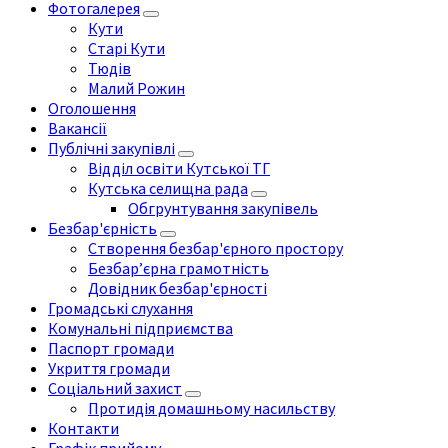
Фотогалерея
Кути
Старі Кути
Тюдів
Малий Рожин
Оголошення
Вакансії
Публічні закупівлі
Відділ освіти Кутської ТГ
Кутська селищна рада
Обгрунтування закупівель
Безбар'єрність
Створення безбар'єрного простору
Безбар’єрна грамотність
Довідник безбар'єрності
Громадські слухання
Комунальні підприємства
Паспорт громади
Укриття громади
Соціальний захист
Протидія домашньому насильству
Контакти