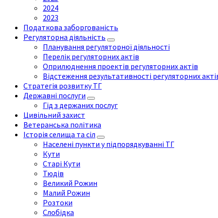
2024
2023
Податкова заборгованість
Регуляторна діяльність
Планування регуляторної діяльності
Перелік регуляторних актів
Оприлюднення проектів регуляторних актів
Відстеження результативності регуляторних акті
Стратегія розвитку ТГ
Державні послуги
Гід з держаних послуг
Цивільний захист
Ветеранська політика
Історія селища та сіл
Населені пункти у підпорядкуванні ТГ
Кути
Старі Кути
Тюдів
Великий Рожин
Малий Рожин
Розтоки
Слобідка