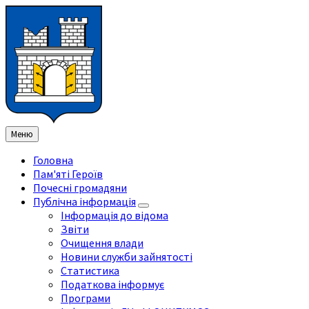
Перейти
Перейдіть
Перейдіть
Перейти
до
на
на
до
змісту
ліву
праву
нижнього
бічну
бічну
колонтитула
панель
панель
Меню
Головна
Пам'яті Героїв
Почесні громадяни
Публічна інформація
Інформація до відома
Звіти
Очищення влади
Новини служби зайнятості
Статистика
Податкова інформує
Програми