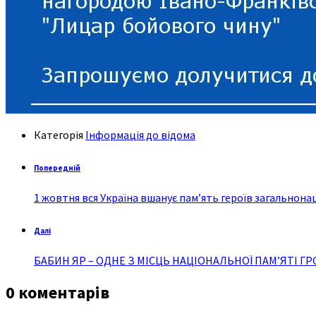
Категорія
Інформація до відома
Попередній
1 жовтня вся Україна вшанує пам’ять героїв загально
Далі
БАБИН ЯР – ОДНЕ З МІСЦЬ НАЦІОНАЛЬНОЇ ПАМ’ЯТІ Г
0 коментарів